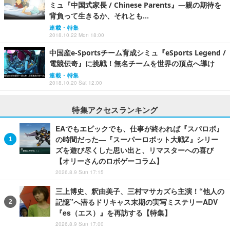
ミュ『中国式家長 / Chinese Parents』―親の期待を
背負って生きるか、それとも…
連載・特集
2018.10.22 Mon 18:00
中国産e-Sportsチーム育成シミュ『eSports Legend /
電競伝奇』に挑戦！無名チームを世界の頂点へ導け
連載・特集
2018.10.20 Sat 12:00
特集アクセスランキング
EAでもエピックでも、仕事が終われば『スパロボ』
の時間だった―『スーパーロボット大戦Z』シリー
ズを遊び尽くした思い出と、リマスターへの喜び
【オリーさんのロボゲーコラム】
2026.8.9 Sun 17:15
三上博史、釈由美子、三村マサカズら主演！“他人の
記憶”へ潜るドリキャス末期の実写ミステリーADV
『es（エス）』を再訪する【特集】
2026.8.9 Sun 17:00