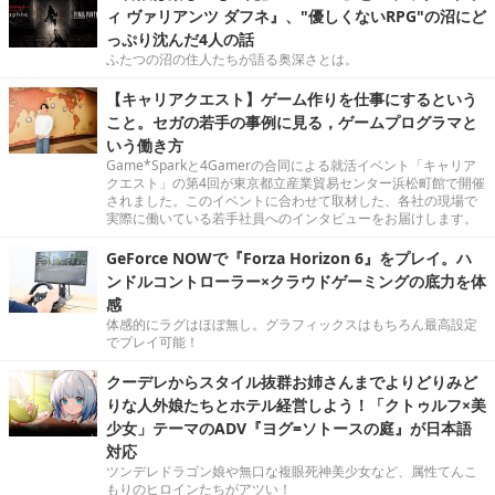
ィ ヴァリアンツ ダフネ』、"優しくないRPG"の沼にど
っぷり沈んだ4人の話
ふたつの沼の住人たちが語る奥深さとは。
【キャリアクエスト】ゲーム作りを仕事にするという
こと。セガの若手の事例に見る，ゲームプログラマと
いう働き方
Game*Sparkと4Gamerの合同による就活イベント「キャリア
クエスト」の第4回が東京都立産業貿易センター浜松町館で開催
されました。このイベントに合わせて取材した、各社の現場で
実際に働いている若手社員へのインタビューをお届けします。
GeForce NOWで『Forza Horizon 6』をプレイ。ハ
ンドルコントローラー×クラウドゲーミングの底力を体
感
体感的にラグはほぼ無し。グラフィックスはもちろん最高設定
でプレイ可能！
クーデレからスタイル抜群お姉さんまでよりどりみど
りな人外娘たちとホテル経営しよう！「クトゥルフ×美
少女」テーマのADV『ヨグ=ソトースの庭』が日本語
対応
ツンデレドラゴン娘や無口な複眼死神美少女など、属性てんこ
もりのヒロインたちがアツい！