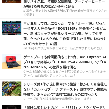
面リメイク版、体験版配信開始。ダーティーヒーロー
が駆ける異色の戦記が令和に蘇る
約30年の歴史を誇る海外SRPGの不朽の名作が全面リメイクされ
て登場！
車が変形してロボになった、でも『ルート16』だった
―41年ぶり完全新作『ROUTE16R』開発者インタビュ
ー。新旧スタッフが語るシリーズの魂。そして41年
前、たった1人のために手作業で直した世界に1本だけ
の“幻のカセット”の話
長い時を経て受け継がれる過去と、新たに生まれるものとは。
ゲームプレイも録画配信もこれ1台。AMD Ryzen™ AI
プロセッサ搭載の「G TUNE P5-A7G60BK-D」で『Fo
rza Horizon 6』の世界を駆け回る
ゲーム＆制作の拠点となるノートPCで話題のレースタイトルを
プレイ。放熱性能もチェックしました！
シリーズ第1作が現行機向けに復活！懐かしくも色褪せ
ない『カルドセプト ザ ファースト』遊びやすい機能も
搭載で、あらためて“原典”に触れるのにぴったり
シリーズ第1作が現行機向けの新機能を備えて復活！
「冒険は楽しいものだ」 ─『FF11』と『ウィザードリ