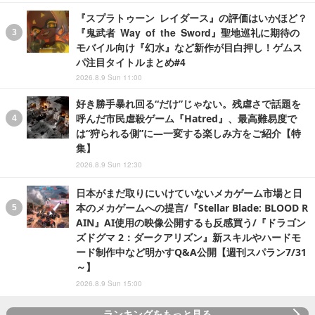
『スプラトゥーン レイダース』の評価はいかほど？
『鬼武者 Way of the Sword』聖地巡礼に期待の
モバイル向け『幻水』など新作が目白押し！ゲムス
パ注目タイトルまとめ#4
2026.8.9 Sun 11:00
好き勝手暴れ回る“だけ”じゃない。残虐さで話題を
呼んだ市民虐殺ゲーム『Hatred』、最高難易度で
は“狩られる側”に―一変する楽しみ方をご紹介【特
集】
2026.8.9 Sun 12:30
日本がまだ取りにいけていないメカゲーム市場と日
本のメカゲームへの提言/『Stellar Blade: BLOOD R
AIN』AI使用の映像公開するも反感買う/『ドラゴン
ズドグマ 2：ダークアリズン』新スキルやハードモ
ード制作中など明かすQ&A公開【週刊スパラン7/31
～】
2026.8.9 Sun 15:00
ランキングをもっと見る