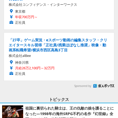
株式会社コンフィデンス・インターワークス
東京都
年収700万円～
正社員
「27卒」ゲーム実況・eスポーツ動画の編集スタッフ・クリ
エイタースキル習得「正社員/残業ほぼなし推奨」映像・動
画系転職希望/横浜市西区高島3丁目
株式会社alBee
神奈川県
月給26万2,100円～32万円
正社員
Sponsored by
トピックス
祖国に裏切られた騎士は、王の仇敵の娘を護ることに
なった―1998年の海外SRPG不朽の名作『幻世録』全