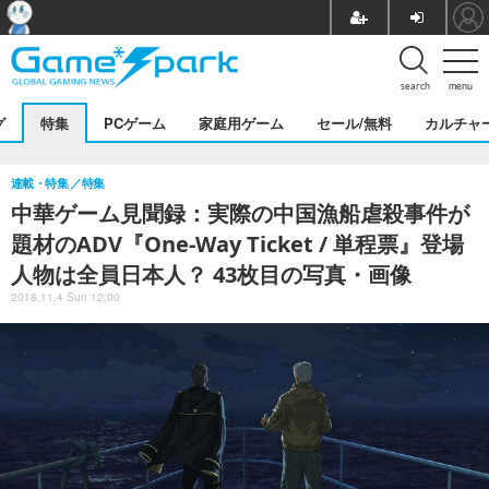
search
menu
グ
特集
PCゲーム
家庭用ゲーム
セール/無料
カルチャ
連載・特集
特集
中華ゲーム見聞録：実際の中国漁船虐殺事件が
題材のADV『One-Way Ticket / 単程票』登場
人物は全員日本人？ 43枚目の写真・画像
2018.11.4 Sun 12:00