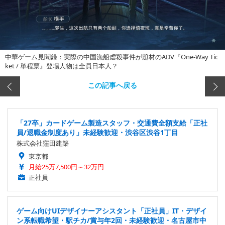
中華ゲーム見聞録：実際の中国漁船虐殺事件が題材のADV『One-Way Tic
ket / 単程票』登場人物は全員日本人？
この記事へ戻る
「27卒」カードゲーム製造スタッフ・交通費全額支給「正社
員/退職金制度あり」未経験歓迎・渋谷区渋谷1丁目
株式会社窪田建築
東京都
月給25万7,500円～32万円
正社員
ゲーム向けUIデザイナーアシスタント「正社員」IT・デザイ
ン系転職希望・駅チカ/賞与年2回・未経験歓迎・名古屋市中