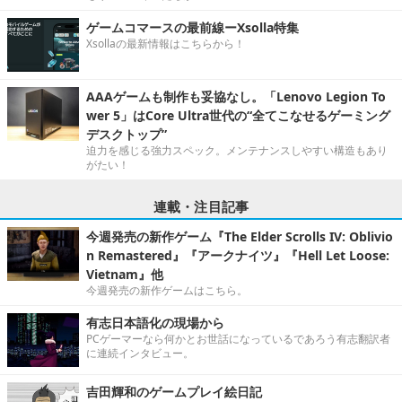
ゲームコマースの最前線ーXsolla特集
Xsollaの最新情報はこちらから！
AAAゲームも制作も妥協なし。「Lenovo Legion To
wer 5」はCore Ultra世代の“全てこなせるゲーミング
デスクトップ”
迫力を感じる強力スペック。メンテナンスしやすい構造もあり
がたい！
連載・注目記事
今週発売の新作ゲーム『The Elder Scrolls IV: Oblivio
n Remastered』『アークナイツ』『Hell Let Loose:
Vietnam』他
今週発売の新作ゲームはこちら。
有志日本語化の現場から
PCゲーマーなら何かとお世話になっているであろう有志翻訳者
に連続インタビュー。
吉田輝和のゲームプレイ絵日記