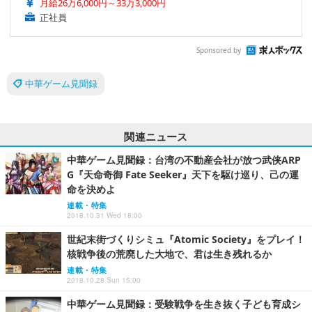
月給26万6,000円～33万3,000円
正社員
Sponsored by
中華ゲーム見聞録
関連ニュース
中華ゲーム見聞録：台湾の不動産会社が放つ武侠ARP
G『天命奇御 Fate Seeker』天下を駆け巡り、己の運
命を決めよ
連載・特集
2018.10.31 Wed 18:00
世紀末街づくりシミュ『Atomic Society』をプレイ！
核戦争後の荒廃した大地で、君は生き残れるか
連載・特集
2018.10.28 Sun 15:00
中華ゲーム見聞録：受験戦争を生き抜く子ども育成シ