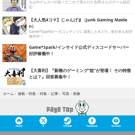
もはやゲムスパの顔！どこかで見かけた吉田さんのゲーム絵日
記
【大人気4コマ】じゃんげま（Junk Gaming Maide
n）
Game*Sparkの一大コンテンツに成長した4コマ。単行本も好評
発売中！
Game*Spark/インサイド公式ディスコードサーバー
好評稼働中！
【大喜利】『新種のゲーミング“蚊”が登場！ その特徴
とは？』回答募集中！
写真・画像
ホーム
›
連載・特集
›
特集
›
記事
›
Home
X
STEAM
Facebook
YouTube