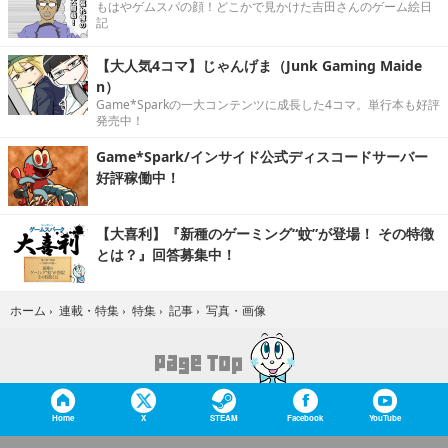
もはやゲムスパの顔！どこかで見かけた吉田さんのゲーム絵日
記
【大人気4コマ】じゃんげま（Junk Gaming Maide
n）
Game*Sparkの一大コンテンツに成長した4コマ。単行本も好評
発売中！
Game*Spark/インサイド公式ディスコードサーバー
好評稼働中！
【大喜利】『新種のゲーミング“蚊”が登場！ その特徴
とは？』回答募集中！
写真・画像
ホーム
›
連載・特集
›
特集
›
記事
›
Home
X
STEAM
Facebook
YouTube