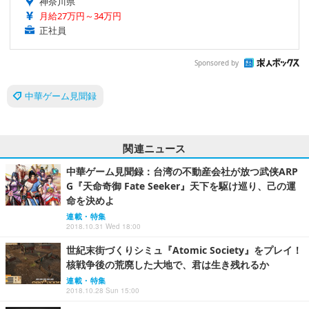
神奈川県
月給27万円～34万円
正社員
Sponsored by
中華ゲーム見聞録
関連ニュース
中華ゲーム見聞録：台湾の不動産会社が放つ武侠ARP
G『天命奇御 Fate Seeker』天下を駆け巡り、己の運
命を決めよ
連載・特集
2018.10.31 Wed 18:00
世紀末街づくりシミュ『Atomic Society』をプレイ！
核戦争後の荒廃した大地で、君は生き残れるか
連載・特集
2018.10.28 Sun 15:00