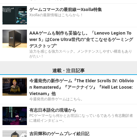
ゲームコマースの最前線ーXsolla特集
Xsollaの最新情報はこちらから！
AAAゲームも制作も妥協なし。「Lenovo Legion To
wer 5」はCore Ultra世代の“全てこなせるゲーミング
デスクトップ”
迫力を感じる強力スペック。メンテナンスしやすい構造もあり
がたい！
連載・注目記事
今週発売の新作ゲーム『The Elder Scrolls IV: Oblivio
n Remastered』『アークナイツ』『Hell Let Loose:
Vietnam』他
今週発売の新作ゲームはこちら。
有志日本語化の現場から
PCゲーマーなら何かとお世話になっているであろう有志翻訳者
に連続インタビュー。
吉田輝和のゲームプレイ絵日記