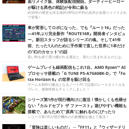
面リメイク版、体験版配信開始。ダーティーヒーロー
が駆ける異色の戦記が令和に蘇る
約30年の歴史を誇る海外SRPGの不朽の名作が全面リメイクされ
て登場！
車が変形してロボになった、でも『ルート16』だった
―41年ぶり完全新作『ROUTE16R』開発者インタビュ
ー。新旧スタッフが語るシリーズの魂。そして41年
前、たった1人のために手作業で直した世界に1本だけ
の“幻のカセット”の話
長い時を経て受け継がれる過去と、新たに生まれるものとは。
ゲームプレイも録画配信もこれ1台。AMD Ryzen™ AI
プロセッサ搭載の「G TUNE P5-A7G60BK-D」で『Fo
rza Horizon 6』の世界を駆け回る
ゲーム＆制作の拠点となるノートPCで話題のレースタイトルを
プレイ。放熱性能もチェックしました！
シリーズ第1作が現行機向けに復活！懐かしくも色褪せ
ない『カルドセプト ザ ファースト』遊びやすい機能も
搭載で、あらためて“原典”に触れるのにぴったり
シリーズ第1作が現行機向けの新機能を備えて復活！
「冒険は楽しいものだ」 ─『FF11』と『ウィザードリ