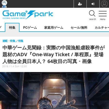
search
menu
グ
特集
PCゲーム
家庭用ゲーム
セール/無料
カルチャ
連載・特集
特集
中華ゲーム見聞録：実際の中国漁船虐殺事件が
題材のADV『One-Way Ticket / 単程票』登場
人物は全員日本人？ 64枚目の写真・画像
2018.11.4 Sun 12:00