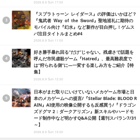
2026.8.9 Sun 17:00
『スプラトゥーン レイダース』の評価はいかほど？
『鬼武者 Way of the Sword』聖地巡礼に期待の
モバイル向け『幻水』など新作が目白押し！ゲムス
パ注目タイトルまとめ#4
2026.8.9 Sun 11:00
好き勝手暴れ回る“だけ”じゃない。残虐さで話題を
呼んだ市民虐殺ゲーム『Hatred』、最高難易度で
は“狩られる側”に―一変する楽しみ方をご紹介【特
集】
2026.8.9 Sun 12:30
日本がまだ取りにいけていないメカゲーム市場と日
本のメカゲームへの提言/『Stellar Blade: BLOOD R
AIN』AI使用の映像公開するも反感買う/『ドラゴン
ズドグマ 2：ダークアリズン』新スキルやハードモ
ード制作中など明かすQ&A公開【週刊スパラン7/31
～】
2026.8.9 Sun 15:00