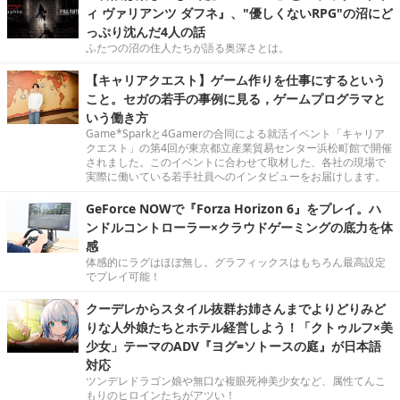
ィ ヴァリアンツ ダフネ』、"優しくないRPG"の沼にど
っぷり沈んだ4人の話
ふたつの沼の住人たちが語る奥深さとは。
【キャリアクエスト】ゲーム作りを仕事にするという
こと。セガの若手の事例に見る，ゲームプログラマと
いう働き方
Game*Sparkと4Gamerの合同による就活イベント「キャリア
クエスト」の第4回が東京都立産業貿易センター浜松町館で開催
されました。このイベントに合わせて取材した、各社の現場で
実際に働いている若手社員へのインタビューをお届けします。
GeForce NOWで『Forza Horizon 6』をプレイ。ハ
ンドルコントローラー×クラウドゲーミングの底力を体
感
体感的にラグはほぼ無し。グラフィックスはもちろん最高設定
でプレイ可能！
クーデレからスタイル抜群お姉さんまでよりどりみど
りな人外娘たちとホテル経営しよう！「クトゥルフ×美
少女」テーマのADV『ヨグ=ソトースの庭』が日本語
対応
ツンデレドラゴン娘や無口な複眼死神美少女など、属性てんこ
もりのヒロインたちがアツい！