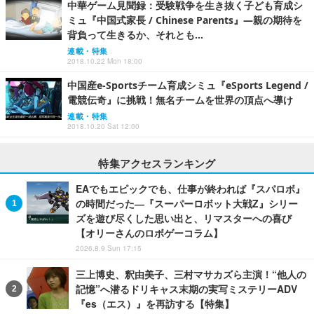
中華ゲーム見聞録：受験戦争を生き抜く子ども育成シ
ミュ『中国式家長 / Chinese Parents』―親の期待を
背負って生きるか、それとも…
連載・特集
2018.10.22 Mon 18:00
中国産e-Sportsチーム育成シミュ『eSports Legend /
電競伝奇』に挑戦！無名チームを世界の頂点へ導け
連載・特集
2018.10.20 Sat 12:00
特集アクセスランキング
EAでもエピックでも、仕事が終われば『スパロボ』
の時間だった―『スーパーロボット大戦Z』シリー
ズを遊び尽くした思い出と、リマスターへの喜び
【オリーさんのロボゲーコラム】
2026.8.9 Sun 17:15
三上博史、釈由美子、三村マサカズら主演！“他人の
記憶”へ潜るドリキャス末期の実写ミステリーADV
『es（エス）』を再訪する【特集】