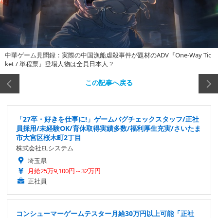
中華ゲーム見聞録：実際の中国漁船虐殺事件が題材のADV『One-Way Tic
ket / 単程票』登場人物は全員日本人？
この記事へ戻る
「27卒・好きを仕事に!」ゲームバグチェックスタッフ/正社
員採用/未経験OK/育休取得実績多数/福利厚生充実/さいたま
市大宮区桜木町2丁目
株式会社ELシステム
埼玉県
月給25万9,100円～32万円
正社員
コンシューマーゲームテスター月給30万円以上可能「正社