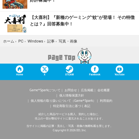
【大喜利】『新種のゲーミング“蚊”が登場！ その特徴
とは？』回答募集中！
写真・画像
ホーム
›
PC
›
Windows
›
記事
›
Home
X
STEAM
Facebook
YouTube
Game*Sparkについて
お問合せ
広告掲載
会社概要
個人情報保護方針
個人情報の取り扱いについて（Game*Spark）
利用規約
特定商取引法に基づく表記
紹介した商品/サービスを購入、契約した場合に、
売上の一部が弊社サイトに還元されることがあります。
当サイトに掲載の記事・見出し・写真・画像の無断転載を禁じます。
Copyright © 2026 IID, Inc.