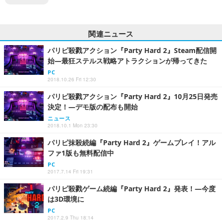
関連ニュース
パリピ殺戮アクション『Party Hard 2』Steam配信開
始―最狂ステルス戦略アトラクションが帰ってきた
PC
2018.10.26 Fri 12:30
パリピ殺戮アクション『Party Hard 2』10月25日発売
決定！―デモ版の配布も開始
ニュース
2018.10.1 Mon 23:30
パリピ抹殺続編『Party Hard 2』ゲームプレイ！アル
ファ1版も無料配信中
PC
2017.7.14 Fri 19:31
パリピ殺戮ゲーム続編『Party Hard 2』発表！―今度
は3D環境に
PC
2017.2.9 Thu 18:14