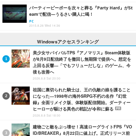
パーティーピーポーを次々と葬る『Party Hard』がSt
eamで配信―うるさい隣人に喝！
PC
2015.8.26 Wed 14:36
Windowsアクセスランキング
美少女サバイバルTPS『アノマリス』Steam体験版
が8月9日配信終了を撤回し無期限で提供へ。想定を
上回る反響―「でもフリューだしな」のゲーム、今
後も改善へ
2026.8.8 Sat 20:00
祖国に裏切られた騎士は、王の仇敵の娘を護ること
になった―1998年の海外SRPG不朽の名作『幻世
録』全面リメイク版、体験版配信開始。ダーティー
ヒーローが駆ける異色の戦記が令和に蘇る
PR
2026.8.8 Sat 18:00
建物ごと敵をぶっ壊せ！高速ローグライトFPS『VO
ID/BREAKER』8月22日に値上げ。正式リリース前