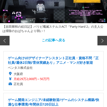
【吉田輝和の絵日記】パリピ殲滅ステルスACT『Party Hard 2』の主人公
は掃除のおばちゃんより弱い！
この記事へ戻る
ゲーム向けUIデザイナーアシスタント正社員・資格不問「正
社員/週休2日制/育休実績あり」アニメ・マンガ好き歓迎
ベンタス株式会社
大阪府
月給29万2,000円～50万円
正社員
ゲーム開発エンジニア/未経験歓迎/ゲームのシステム構築/快
適な仕事環境/年間休日120日以上