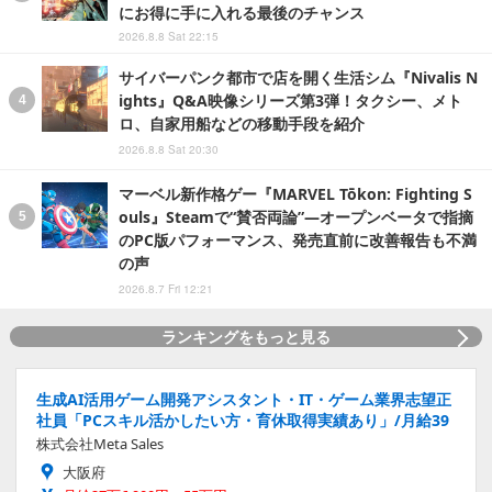
にお得に手に入れる最後のチャンス
2026.8.8 Sat 22:15
サイバーパンク都市で店を開く生活シム『Nivalis N
ights』Q&A映像シリーズ第3弾！タクシー、メト
ロ、自家用船などの移動手段を紹介
2026.8.8 Sat 20:30
マーベル新作格ゲー『MARVEL Tōkon: Fighting S
ouls』Steamで“賛否両論”―オープンベータで指摘
のPC版パフォーマンス、発売直前に改善報告も不満
の声
2026.8.7 Fri 12:21
ランキングをもっと見る
生成AI活用ゲーム開発アシスタント・IT・ゲーム業界志望正
社員「PCスキル活かしたい方・育休取得実績あり」/月給39
株式会社Meta Sales
大阪府