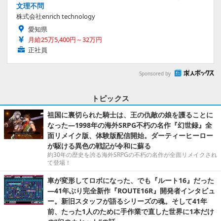
文理不問
株式会社enrich technology
愛知県
月給25万5,400円～32万円
正社員
Sponsored by
トピックス
祖国に裏切られた騎士は、王の仇敵の娘を護ることに
なった―1998年の海外SRPG不朽の名作『幻世録』全
面リメイク版、体験版配信開始。ダーティーヒーロー
が駆ける異色の戦記が令和に蘇る
約30年の歴史を誇る海外SRPGの不朽の名作が全面リメイクされ
て登場！
車が変形してロボになった、でも『ルート16』だった
―41年ぶり完全新作『ROUTE16R』開発者インタビュ
ー。新旧スタッフが語るシリーズの魂。そして41年
前、たった1人のために手作業で直した世界に1本だけ