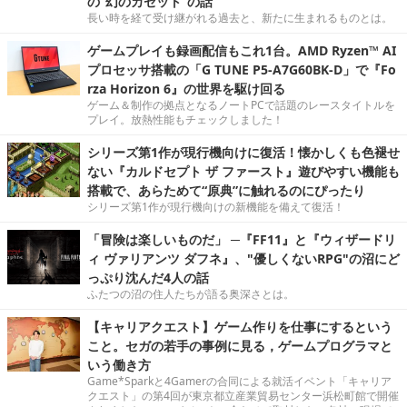
の“幻のカセット”の話
長い時を経て受け継がれる過去と、新たに生まれるものとは。
ゲームプレイも録画配信もこれ1台。AMD Ryzen™ AI
プロセッサ搭載の「G TUNE P5-A7G60BK-D」で『Fo
rza Horizon 6』の世界を駆け回る
ゲーム＆制作の拠点となるノートPCで話題のレースタイトルを
プレイ。放熱性能もチェックしました！
シリーズ第1作が現行機向けに復活！懐かしくも色褪せ
ない『カルドセプト ザ ファースト』遊びやすい機能も
搭載で、あらためて“原典”に触れるのにぴったり
シリーズ第1作が現行機向けの新機能を備えて復活！
「冒険は楽しいものだ」 ─『FF11』と『ウィザードリ
ィ ヴァリアンツ ダフネ』、"優しくないRPG"の沼にど
っぷり沈んだ4人の話
ふたつの沼の住人たちが語る奥深さとは。
【キャリアクエスト】ゲーム作りを仕事にするという
こと。セガの若手の事例に見る，ゲームプログラマと
いう働き方
Game*Sparkと4Gamerの合同による就活イベント「キャリア
クエスト」の第4回が東京都立産業貿易センター浜松町館で開催