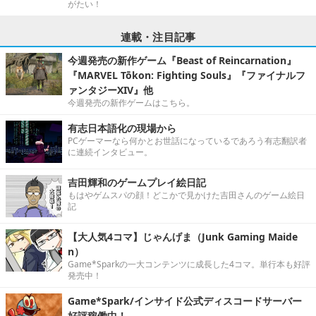
がたい！
連載・注目記事
今週発売の新作ゲーム『Beast of Reincarnation』
『MARVEL Tōkon: Fighting Souls』『ファイナルフ
ァンタジーXIV』他
今週発売の新作ゲームはこちら。
有志日本語化の現場から
PCゲーマーなら何かとお世話になっているであろう有志翻訳者
に連続インタビュー。
吉田輝和のゲームプレイ絵日記
もはやゲムスパの顔！どこかで見かけた吉田さんのゲーム絵日
記
【大人気4コマ】じゃんげま（Junk Gaming Maide
n）
Game*Sparkの一大コンテンツに成長した4コマ。単行本も好評
発売中！
Game*Spark/インサイド公式ディスコードサーバー
好評稼働中！