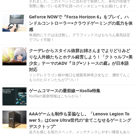
されました。このイベントに合わせて取材した、各社の現場で
実際に働いている若手社員へのインタビューをお届けします。
GeForce NOWで『Forza Horizon 6』をプレイ。ハ
ンドルコントローラー×クラウドゲーミングの底力を体
感
体感的にラグはほぼ無し。グラフィックスはもちろん最高設定
でプレイ可能！
クーデレからスタイル抜群お姉さんまでよりどりみど
りな人外娘たちとホテル経営しよう！「クトゥルフ×美
少女」テーマのADV『ヨグ=ソトースの庭』が日本語
対応
ツンデレドラゴン娘や無口な複眼死神美少女など、属性てんこ
もりのヒロインたちがアツい！
ゲームコマースの最前線ーXsolla特集
Xsollaの最新情報はこちらから！
AAAゲームも制作も妥協なし。「Lenovo Legion To
wer 5」はCore Ultra世代の“全てこなせるゲーミング
デスクトップ”
迫力を感じる強力スペック。メンテナンスしやすい構造もあり