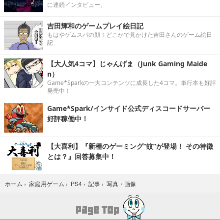
に連続インタビュー。
吉田輝和のゲームプレイ絵日記
もはやゲムスパの顔！どこかで見かけた吉田さんのゲーム絵日
記
【大人気4コマ】じゃんげま（Junk Gaming Maide
n）
Game*Sparkの一大コンテンツに成長した4コマ。単行本も好評
発売中！
Game*Spark/インサイド公式ディスコードサーバー
好評稼働中！
【大喜利】『新種のゲーミング“蚊”が登場！ その特徴
とは？』回答募集中！
写真・画像
ホーム
›
家庭用ゲーム
›
PS4
›
記事
›