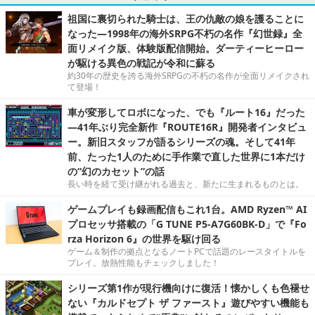
祖国に裏切られた騎士は、王の仇敵の娘を護ることに
なった―1998年の海外SRPG不朽の名作『幻世録』全
面リメイク版、体験版配信開始。ダーティーヒーロー
が駆ける異色の戦記が令和に蘇る
約30年の歴史を誇る海外SRPGの不朽の名作が全面リメイクされ
て登場！
車が変形してロボになった、でも『ルート16』だった
―41年ぶり完全新作『ROUTE16R』開発者インタビュ
ー。新旧スタッフが語るシリーズの魂。そして41年
前、たった1人のために手作業で直した世界に1本だけ
の“幻のカセット”の話
長い時を経て受け継がれる過去と、新たに生まれるものとは。
ゲームプレイも録画配信もこれ1台。AMD Ryzen™ AI
プロセッサ搭載の「G TUNE P5-A7G60BK-D」で『Fo
rza Horizon 6』の世界を駆け回る
ゲーム＆制作の拠点となるノートPCで話題のレースタイトルを
プレイ。放熱性能もチェックしました！
シリーズ第1作が現行機向けに復活！懐かしくも色褪せ
ない『カルドセプト ザ ファースト』遊びやすい機能も