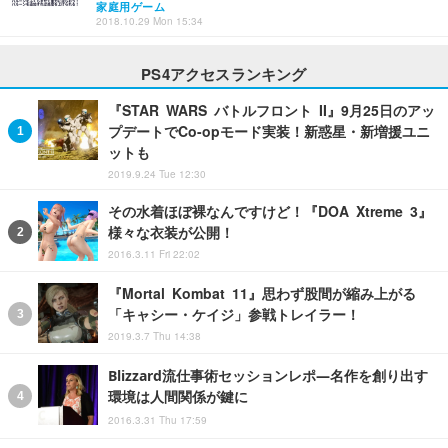
家庭用ゲーム
2018.10.29 Mon 15:34
PS4アクセスランキング
『STAR WARS バトルフロント II』9月25日のアッ
プデートでCo-opモード実装！新惑星・新増援ユニ
ットも
2019.9.24 Tue 12:30
その水着ほぼ裸なんですけど！『DOA Xtreme 3』
様々な衣装が公開！
2016.3.11 Fri 22:02
『Mortal Kombat 11』思わず股間が縮み上がる
「キャシー・ケイジ」参戦トレイラー！
2019.3.7 Thu 14:38
Blizzard流仕事術セッションレポ―名作を創り出す
環境は人間関係が鍵に
2016.3.31 Thu 17:59