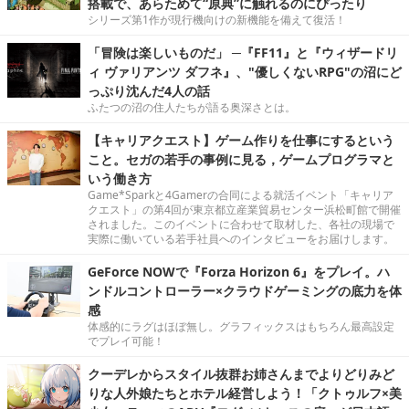
搭載で、あらためて“原典”に触れるのにぴったり
シリーズ第1作が現行機向けの新機能を備えて復活！
「冒険は楽しいものだ」 ─『FF11』と『ウィザードリ
ィ ヴァリアンツ ダフネ』、"優しくないRPG"の沼にど
っぷり沈んだ4人の話
ふたつの沼の住人たちが語る奥深さとは。
【キャリアクエスト】ゲーム作りを仕事にするという
こと。セガの若手の事例に見る，ゲームプログラマと
いう働き方
Game*Sparkと4Gamerの合同による就活イベント「キャリア
クエスト」の第4回が東京都立産業貿易センター浜松町館で開催
されました。このイベントに合わせて取材した、各社の現場で
実際に働いている若手社員へのインタビューをお届けします。
GeForce NOWで『Forza Horizon 6』をプレイ。ハ
ンドルコントローラー×クラウドゲーミングの底力を体
感
体感的にラグはほぼ無し。グラフィックスはもちろん最高設定
でプレイ可能！
クーデレからスタイル抜群お姉さんまでよりどりみど
りな人外娘たちとホテル経営しよう！「クトゥルフ×美