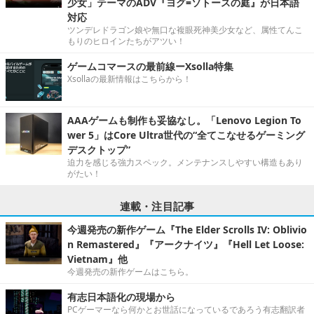
少女」テーマのADV『ヨグ=ソトースの庭』が日本語
対応
ツンデレドラゴン娘や無口な複眼死神美少女など、属性てんこ
もりのヒロインたちがアツい！
ゲームコマースの最前線ーXsolla特集
Xsollaの最新情報はこちらから！
AAAゲームも制作も妥協なし。「Lenovo Legion To
wer 5」はCore Ultra世代の“全てこなせるゲーミング
デスクトップ”
迫力を感じる強力スペック。メンテナンスしやすい構造もあり
がたい！
連載・注目記事
今週発売の新作ゲーム『The Elder Scrolls IV: Oblivio
n Remastered』『アークナイツ』『Hell Let Loose:
Vietnam』他
今週発売の新作ゲームはこちら。
有志日本語化の現場から
PCゲーマーなら何かとお世話になっているであろう有志翻訳者