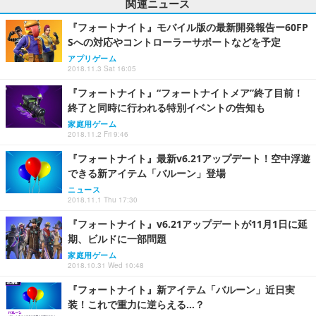
関連ニュース
『フォートナイト』モバイル版の最新開発報告ー60FP
Sへの対応やコントローラーサポートなどを予定
アプリゲーム
2018.11.3 Sat 16:05
『フォートナイト』“フォートナイトメア”終了目前！
終了と同時に行われる特別イベントの告知も
家庭用ゲーム
2018.11.2 Fri 9:46
『フォートナイト』最新v6.21アップデート！空中浮遊
できる新アイテム「バルーン」登場
ニュース
2018.11.1 Thu 17:30
『フォートナイト』v6.21アップデートが11月1日に延
期、ビルドに一部問題
家庭用ゲーム
2018.10.31 Wed 10:48
『フォートナイト』新アイテム「バルーン」近日実
装！これで重力に逆らえる…？