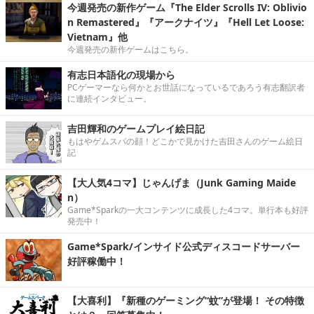
今週発売の新作ゲーム『The Elder Scrolls IV: Oblivio
n Remastered』『アークナイツ』『Hell Let Loose:
Vietnam』他
今週発売の新作ゲームはこちら。
有志日本語化の現場から
PCゲーマーなら何かとお世話になっているであろう有志翻訳者
に連続インタビュー。
吉田輝和のゲームプレイ絵日記
もはやゲムスパの顔！どこかで見かけた吉田さんのゲーム絵日
記
【大人気4コマ】じゃんげま（Junk Gaming Maide
n）
Game*Sparkの一大コンテンツに成長した4コマ。単行本も好評
発売中！
Game*Spark/インサイド公式ディスコードサーバー
好評稼働中！
【大喜利】『新種のゲーミング“蚊”が登場！ その特徴