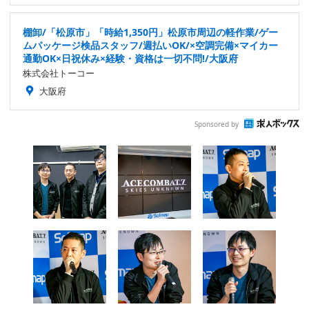
棚卸/「松原市」「時給1,350円」松原市周辺の軽作業/ゲー
ムパッケージ検品スタッフ/週払いOK/×空調完備×マイカー
通勤OK×日祝休み×経験・資格は一切不問!/大阪府
株式会社トーコー
大阪府
Sponsored by