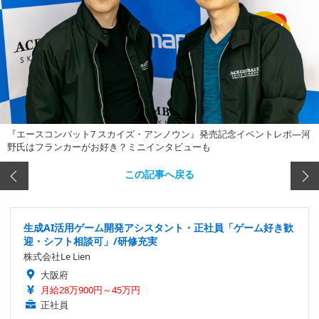
『エースコンバット7 スカイズ・アンノウン』発売記念イベントレポ―河
野氏はフランカーがお好き？ミニインタビューも
この記事へ戻る
生成AI活用ゲーム開発アシスタント・正社員「ゲーム好き歓
迎・シフト相談可」/研修充実
株式会社Le Lien
大阪府
月給28万900円～45万円
正社員