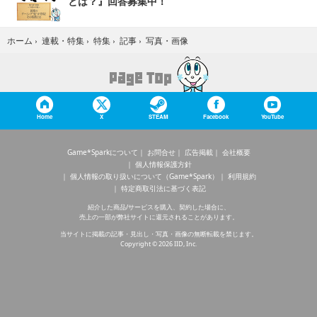
とは？』回答募集中！
写真・画像
ホーム
›
連載・特集
›
特集
›
記事
›
Home
X
STEAM
Facebook
YouTube
Game*Sparkについて
お問合せ
広告掲載
会社概要
個人情報保護方針
個人情報の取り扱いについて（Game*Spark）
利用規約
特定商取引法に基づく表記
紹介した商品/サービスを購入、契約した場合に、
売上の一部が弊社サイトに還元されることがあります。
当サイトに掲載の記事・見出し・写真・画像の無断転載を禁じます。
Copyright © 2026 IID, Inc.