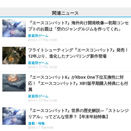
関連ニュース
『エースコンバット7』海外向け開発映像―初期コンセ
プトのお題は「空のジャングルジムを作ってくれ」
家庭用ゲーム
2019.1.17 Thu 14:00
フライトシューティング『エースコンバット7』発売！
12年ぶり、進化したナンバリング新作登場
家庭用ゲーム
2019.1.17 Thu 10:32
『エースコンバット6』がXbox One下位互換性に対
応！『エースコンバット7』XB1版早期購入特典にも付
属
家庭用ゲーム
2019.1.17 Thu 11:04
『エースコンバット7』世界の歴史解説―「ストレンジ
リアル」ってどんな世界？【年末年始特集】
連載・特集
2019.1.1 Tue 9:00