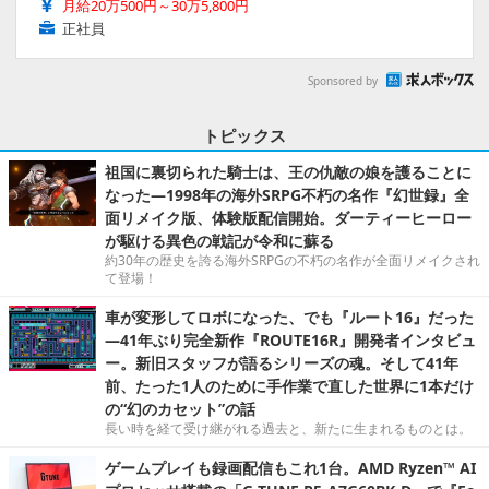
月給20万500円～30万5,800円
正社員
Sponsored by
トピックス
祖国に裏切られた騎士は、王の仇敵の娘を護ることに
なった―1998年の海外SRPG不朽の名作『幻世録』全
面リメイク版、体験版配信開始。ダーティーヒーロー
が駆ける異色の戦記が令和に蘇る
約30年の歴史を誇る海外SRPGの不朽の名作が全面リメイクされ
て登場！
車が変形してロボになった、でも『ルート16』だった
―41年ぶり完全新作『ROUTE16R』開発者インタビュ
ー。新旧スタッフが語るシリーズの魂。そして41年
前、たった1人のために手作業で直した世界に1本だけ
の“幻のカセット”の話
長い時を経て受け継がれる過去と、新たに生まれるものとは。
ゲームプレイも録画配信もこれ1台。AMD Ryzen™ AI