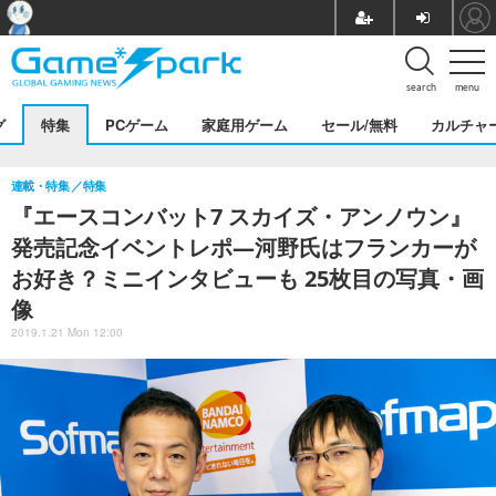
search
menu
グ
特集
PCゲーム
家庭用ゲーム
セール/無料
カルチャ
連載・特集
特集
『エースコンバット7 スカイズ・アンノウン』
発売記念イベントレポ―河野氏はフランカーが
お好き？ミニインタビューも 25枚目の写真・画
像
2019.1.21 Mon 12:00