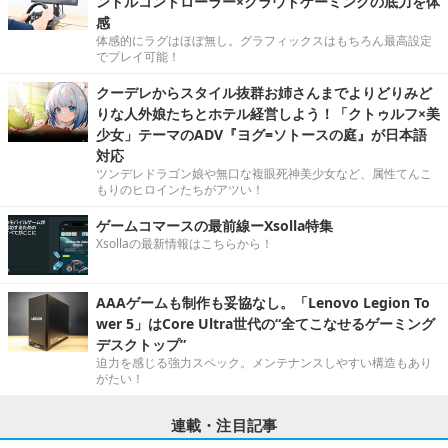
ンドルコントローラー×クラウドゲーミングの底力を体
感
体感的にラグはほぼ無し。グラフィックスはもちろん最高設定
でプレイ可能！
クーデレからスタイル抜群お姉さんまでよりどりみど
りな人外娘たちとホテル経営しよう！「クトゥルフ×美
少女」テーマのADV『ヨグ=ソトースの庭』が日本語
対応
ツンデレドラゴン娘や無口な複眼死神美少女など、属性てんこ
もりのヒロインたちがアツい！
ゲームコマースの最前線ーXsolla特集
Xsollaの最新情報はこちらから！
AAAゲームも制作も妥協なし。「Lenovo Legion To
wer 5」はCore Ultra世代の“全てこなせるゲーミング
デスクトップ”
迫力を感じる強力スペック。メンテナンスしやすい構造もあり
がたい！
連載・注目記事