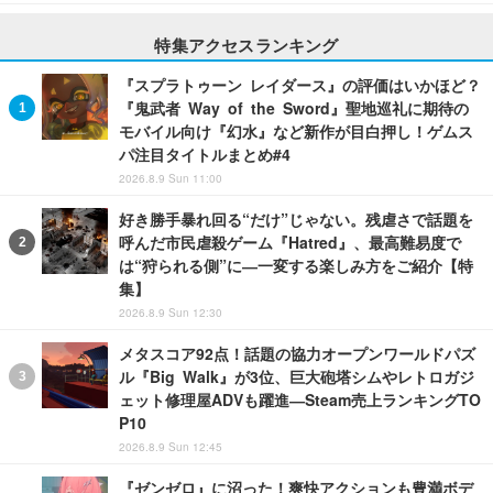
特集アクセスランキング
『スプラトゥーン レイダース』の評価はいかほど？
『鬼武者 Way of the Sword』聖地巡礼に期待の
モバイル向け『幻水』など新作が目白押し！ゲムス
パ注目タイトルまとめ#4
2026.8.9 Sun 11:00
好き勝手暴れ回る“だけ”じゃない。残虐さで話題を
呼んだ市民虐殺ゲーム『Hatred』、最高難易度で
は“狩られる側”に―一変する楽しみ方をご紹介【特
集】
2026.8.9 Sun 12:30
メタスコア92点！話題の協力オープンワールドパズ
ル『Big Walk』が3位、巨大砲塔シムやレトロガジ
ェット修理屋ADVも躍進―Steam売上ランキングTO
P10
2026.8.9 Sun 12:45
『ゼンゼロ』に沼った！爽快アクションも豊満ボデ