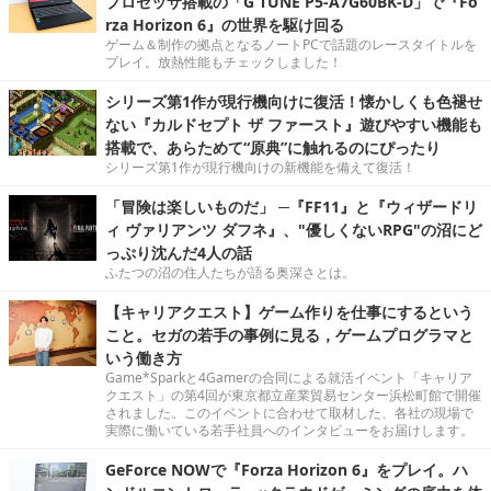
プロセッサ搭載の「G TUNE P5-A7G60BK-D」で『Fo
rza Horizon 6』の世界を駆け回る
ゲーム＆制作の拠点となるノートPCで話題のレースタイトルを
プレイ。放熱性能もチェックしました！
シリーズ第1作が現行機向けに復活！懐かしくも色褪せ
ない『カルドセプト ザ ファースト』遊びやすい機能も
搭載で、あらためて“原典”に触れるのにぴったり
シリーズ第1作が現行機向けの新機能を備えて復活！
「冒険は楽しいものだ」 ─『FF11』と『ウィザードリ
ィ ヴァリアンツ ダフネ』、"優しくないRPG"の沼にど
っぷり沈んだ4人の話
ふたつの沼の住人たちが語る奥深さとは。
【キャリアクエスト】ゲーム作りを仕事にするという
こと。セガの若手の事例に見る，ゲームプログラマと
いう働き方
Game*Sparkと4Gamerの合同による就活イベント「キャリア
クエスト」の第4回が東京都立産業貿易センター浜松町館で開催
されました。このイベントに合わせて取材した、各社の現場で
実際に働いている若手社員へのインタビューをお届けします。
GeForce NOWで『Forza Horizon 6』をプレイ。ハ