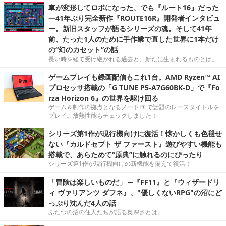
車が変形してロボになった、でも『ルート16』だった
―41年ぶり完全新作『ROUTE16R』開発者インタビュ
ー。新旧スタッフが語るシリーズの魂。そして41年
前、たった1人のために手作業で直した世界に1本だけ
の“幻のカセット”の話
長い時を経て受け継がれる過去と、新たに生まれるものとは。
ゲームプレイも録画配信もこれ1台。AMD Ryzen™ AI
プロセッサ搭載の「G TUNE P5-A7G60BK-D」で『Fo
rza Horizon 6』の世界を駆け回る
ゲーム＆制作の拠点となるノートPCで話題のレースタイトルを
プレイ。放熱性能もチェックしました！
シリーズ第1作が現行機向けに復活！懐かしくも色褪せ
ない『カルドセプト ザ ファースト』遊びやすい機能も
搭載で、あらためて“原典”に触れるのにぴったり
シリーズ第1作が現行機向けの新機能を備えて復活！
「冒険は楽しいものだ」 ─『FF11』と『ウィザードリ
ィ ヴァリアンツ ダフネ』、"優しくないRPG"の沼にど
っぷり沈んだ4人の話
ふたつの沼の住人たちが語る奥深さとは。