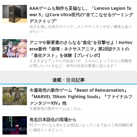
AAAゲームも制作も妥協なし。「Lenovo Legion To
wer 5」はCore Ultra世代の“全てこなせるゲーミング
デスクトップ”
迫力を感じる強力スペック。メンテナンスしやすい構造もあり
がたい！
アニマや新要素のさらなる“進化”を目撃せよ！HoYov
erse新作『崩壊：ネクサスアニマ』第2回βテストの
「進化テスト」を体験【プレイレポ】
さまざまなアニマとの出会いや、スキルによってさらに戦略性
が増したバトルなど、本作の注目の要素に迫ります！
連載・注目記事
今週発売の新作ゲーム『Beast of Reincarnation』
『MARVEL Tōkon: Fighting Souls』『ファイナルフ
ァンタジーXIV』他
今週発売の新作ゲームはこちら。
有志日本語化の現場から
PCゲーマーなら何かとお世話になっているであろう有志翻訳者
に連続インタビュー。