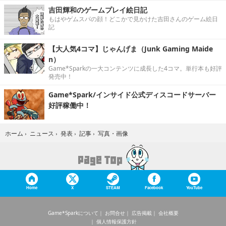
吉田輝和のゲームプレイ絵日記
もはやゲムスパの顔！どこかで見かけた吉田さんのゲーム絵日
記
【大人気4コマ】じゃんげま（Junk Gaming Maide
n）
Game*Sparkの一大コンテンツに成長した4コマ。単行本も好評
発売中！
Game*Spark/インサイド公式ディスコードサーバー
好評稼働中！
写真・画像
ホーム
›
ニュース
›
発表
›
記事
›
Home
X
STEAM
Facebook
YouTube
Game*Sparkについて
お問合せ
広告掲載
会社概要
個人情報保護方針