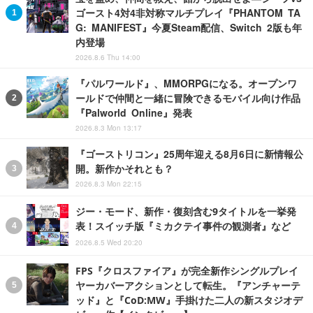
ゴースト4対4非対称マルチプレイ『PHANTOM TA
G: MANIFEST』今夏Steam配信、Switch 2版も年
内登場
2026.8.6 Thu 14:00
『パルワールド』、MMORPGになる。オープンワ
ールドで仲間と一緒に冒険できるモバイル向け作品
『Palworld Online』発表
2026.8.3 Mon 13:17
『ゴーストリコン』25周年迎える8月6日に新情報公
開。新作かそれとも？
2026.8.3 Mon 22:15
ジー・モード、新作・復刻含む9タイトルを一挙発
表！スイッチ版『ミカクテイ事件の観測者』など
2026.8.5 Wed 20:20
FPS『クロスファイア』が完全新作シングルプレイ
ヤーカバーアクションとして転生。『アンチャーテ
ッド』と『CoD:MW』手掛けた二人の新スタジオデ