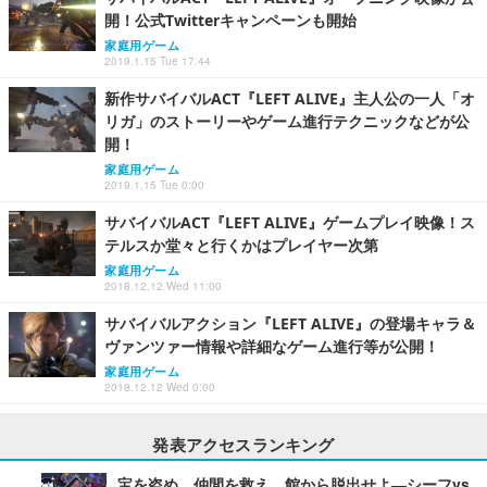
開！公式Twitterキャンペーンも開始
家庭用ゲーム
2019.1.15 Tue 17:44
新作サバイバルACT『LEFT ALIVE』主人公の一人「オ
リガ」のストーリーやゲーム進行テクニックなどが公
開！
家庭用ゲーム
2019.1.15 Tue 0:00
サバイバルACT『LEFT ALIVE』ゲームプレイ映像！ス
テルスか堂々と行くかはプレイヤー次第
家庭用ゲーム
2018.12.12 Wed 11:00
サバイバルアクション『LEFT ALIVE』の登場キャラ＆
ヴァンツァー情報や詳細なゲーム進行等が公開！
家庭用ゲーム
2018.12.12 Wed 0:00
発表アクセスランキング
宝を盗め、仲間を救え、館から脱出せよ―シーフvs