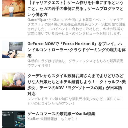
【キャリアクエスト】ゲーム作りを仕事にするという
こと。セガの若手の事例に見る，ゲームプログラマと
いう働き方
Game*Sparkと4Gamerの合同による就活イベント「キャリア
クエスト」の第4回が東京都立産業貿易センター浜松町館で開催
されました。このイベントに合わせて取材した、各社の現場で
実際に働いている若手社員へのインタビューをお届けします。
GeForce NOWで『Forza Horizon 6』をプレイ。ハ
ンドルコントローラー×クラウドゲーミングの底力を体
感
体感的にラグはほぼ無し。グラフィックスはもちろん最高設定
でプレイ可能！
クーデレからスタイル抜群お姉さんまでよりどりみど
りな人外娘たちとホテル経営しよう！「クトゥルフ×美
少女」テーマのADV『ヨグ=ソトースの庭』が日本語
対応
ツンデレドラゴン娘や無口な複眼死神美少女など、属性てんこ
もりのヒロインたちがアツい！
ゲームコマースの最前線ーXsolla特集
Xsollaの最新情報はこちらから！