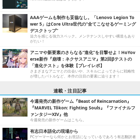
AAAゲームも制作も妥協なし。「Lenovo Legion To
wer 5」はCore Ultra世代の“全てこなせるゲーミング
デスクトップ”
迫力を感じる強力スペック。メンテナンスしやすい構造もあり
がたい！
アニマや新要素のさらなる“進化”を目撃せよ！HoYov
erse新作『崩壊：ネクサスアニマ』第2回βテストの
「進化テスト」を体験【プレイレポ】
さまざまなアニマとの出会いや、スキルによってさらに戦略性
が増したバトルなど、本作の注目の要素に迫ります！
連載・注目記事
今週発売の新作ゲーム『Beast of Reincarnation』
『MARVEL Tōkon: Fighting Souls』『ファイナルフ
ァンタジーXIV』他
今週発売の新作ゲームはこちら。
有志日本語化の現場から
PCゲーマーなら何かとお世話になっているであろう有志翻訳者