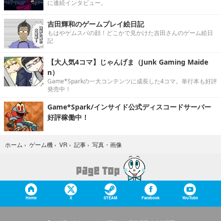
に連続インタビュー。
吉田輝和のゲームプレイ絵日記
もはやゲムスパの顔！どこかで見かけた吉田さんのゲーム絵日
記
【大人気4コマ】じゃんげま（Junk Gaming Maide
n）
Game*Sparkの一大コンテンツに成長した4コマ。単行本も好評
発売中！
Game*Spark/インサイド公式ディスコードサーバー
好評稼働中！
写真・画像
ホーム
›
ゲーム機
›
VR
›
記事
›
Home
X
STEAM
Facebook
YouTube