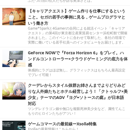
ふたつの沼の住人たちが語る奥深さとは。
【キャリアクエスト】ゲーム作りを仕事にするという
こと。セガの若手の事例に見る，ゲームプログラマと
いう働き方
Game*Sparkと4Gamerの合同による就活イベント「キャリア
クエスト」の第4回が東京都立産業貿易センター浜松町館で開催
されました。このイベントに合わせて取材した、各社の現場で
実際に働いている若手社員へのインタビューをお届けします。
GeForce NOWで『Forza Horizon 6』をプレイ。ハ
ンドルコントローラー×クラウドゲーミングの底力を体
感
体感的にラグはほぼ無し。グラフィックスはもちろん最高設定
でプレイ可能！
クーデレからスタイル抜群お姉さんまでよりどりみど
りな人外娘たちとホテル経営しよう！「クトゥルフ×美
少女」テーマのADV『ヨグ=ソトースの庭』が日本語
対応
ツンデレドラゴン娘や無口な複眼死神美少女など、属性てんこ
もりのヒロインたちがアツい！
ゲームコマースの最前線ーXsolla特集
Xsollaの最新情報はこちらから！