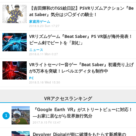
【吉田輝和のTGS絵日記】PSVRリズムアクション『Be
at Saber』気分はジ◯ダイの騎士！
家庭用ゲーム
2018.9.23 Sun 17:27
VRリズムゲーム『Beat Saber』PS VR版が海外発表！
ビーム剣でビートを「刻む」
ニュース
2018.6.11 Mon 0:27
VRライトセーバー音ゲー『Beat Saber』初週売り上げ
が5万本を突破！レベルエディタも制作中
PC
2018.5.16 Wed 15:30
VRアクセスランキング
『Google Earth VR』がストリートビューに対応！
―お家に居ながら世界旅行気分
2017.9.15 Fri 13:47
Devolver Digitalが街に破壊をもたらす新感覚の