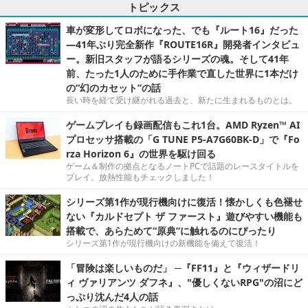
トピックス
車が変形してロボになった、でも『ルート16』だった
―41年ぶり完全新作『ROUTE16R』開発者インタビュ
ー。新旧スタッフが語るシリーズの魂。そして41年
前、たった1人のために手作業で直した世界に1本だけ
の“幻のカセット”の話
長い時を経て受け継がれる過去と、新たに生まれるものとは。
ゲームプレイも録画配信もこれ1台。AMD Ryzen™ AI
プロセッサ搭載の「G TUNE P5-A7G60BK-D」で『Fo
rza Horizon 6』の世界を駆け回る
ゲーム＆制作の拠点となるノートPCで話題のレースタイトルを
プレイ。放熱性能もチェックしました！
シリーズ第1作が現行機向けに復活！懐かしくも色褪せ
ない『カルドセプト ザ ファースト』遊びやすい機能も
搭載で、あらためて“原典”に触れるのにぴったり
シリーズ第1作が現行機向けの新機能を備えて復活！
「冒険は楽しいものだ」 ─『FF11』と『ウィザードリ
ィ ヴァリアンツ ダフネ』、"優しくないRPG"の沼にど
っぷり沈んだ4人の話