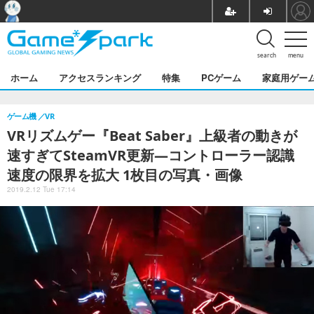
search
menu
ホーム
アクセスランキング
特集
PCゲーム
家庭用ゲー
ゲーム機
VR
VRリズムゲー『Beat Saber』上級者の動きが
速すぎてSteamVR更新―コントローラー認識
速度の限界を拡大 1枚目の写真・画像
2019.2.12 Tue 17:14