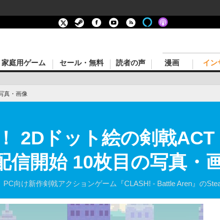
家庭用ゲーム
セール・無料
読者の声
漫画
イン
写真・画像
2Dドット絵の剣戟ACT『C
na』配信開始 10枚目の写真・
は、PC向け新作剣戟アクションゲーム『CLASH! - Battle Aren』