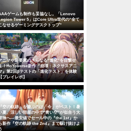
AAAゲームも制作も妥協なし。「Lenovo
Legion Tower 5」はCore Ultra世代の“全て
こなせるゲーミングデスクトップ”
アニマや新要素のさらなる“進化”を目撃せ
よ！HoYoverse新作『崩壊：ネクサスアニ
マ』第2回βテストの「進化テスト」を体験
【プレイレポ】
『空の軌跡』を遊ぶのは「今」がベスト！暑
い夏、涼しい部屋の中で“青い空”が似合う大
冒険へ―最安値でセール中の『the 1st』か
ら新作『空の軌跡 the 2nd』まで駆け抜けよ
う