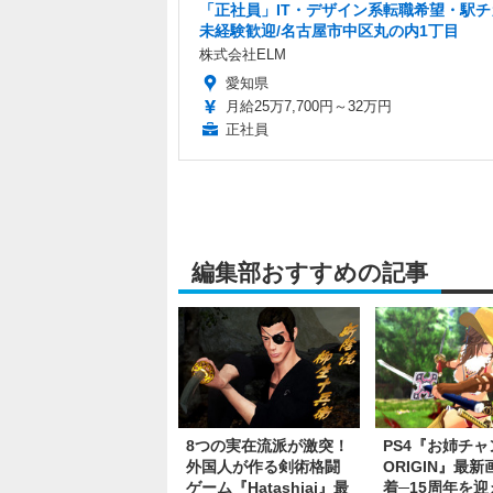
「正社員」IT・デザイン系転職希望・駅チ
未経験歓迎/名古屋市中区丸の内1丁目
株式会社ELM
愛知県
月給25万7,700円～32万円
正社員
編集部おすすめの記事
8つの実在流派が激突！
PS4『お姉チャ
外国人が作る剣術格闘
ORIGIN』最
ゲーム『Hatashiai』最
着─15周年を迎