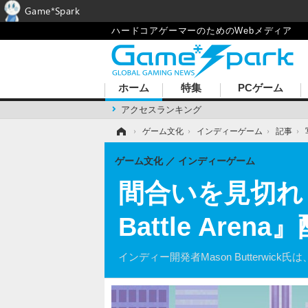
Game*Spark
ハードコアゲーマーのためのWebメディア
ホーム
特集
PCゲーム
アクセスランキング
ホーム
›
ゲーム文化
›
インディーゲーム
›
記事
›
ゲーム文化
インディーゲーム
間合いを見切れ！ 
Battle Are
インディー開発者Mason Butterwick氏