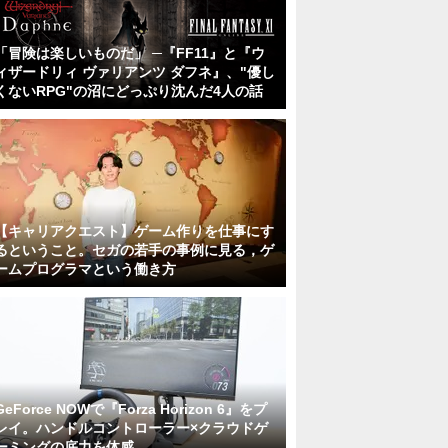
「冒険は楽しいものだ」 ─『FF11』と『ウ
ィザードリィ ヴァリアンツ ダフネ』、"優し
くないRPG"の沼にどっぷり沈んだ4人の話
【キャリアクエスト】ゲーム作りを仕事にす
るということ。セガの若手の事例に見る，ゲ
ームプログラマという働き方
GeForce NOWで『Forza Horizon 6』をプ
レイ。ハンドルコントローラー×クラウドゲ
ーミングの底力を体感