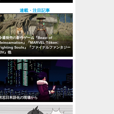
連載・注目記事
今週発売の新作ゲーム『Beast of
Reincarnation』『MARVEL Tōkon:
Fighting Souls』『ファイナルファンタジー
XIV』他
有志日本語化の現場から