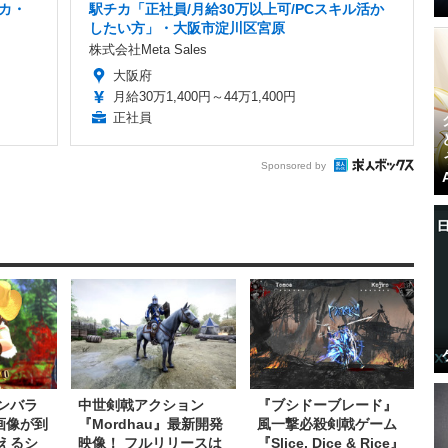
カ・
駅チカ「正社員/月給30万以上可/PCスキル活か
したい方」・大阪市淀川区宮原
株式会社Meta Sales
大阪府
月給30万1,400円～44万1,400円
正社員
Sponsored by
ンバラ
中世剣戟アクション
『ブシドーブレード』
新画像が到
『Mordhau』最新開発
風一撃必殺剣戟ゲーム
えるシ
映像！ フルリリースは
『Slice, Dice & Rice』