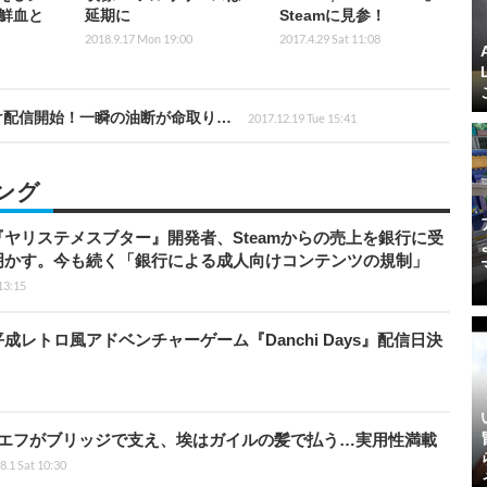
鮮血と
延期に
Steamに見参！
2018.9.17 Mon 19:00
2017.4.29 Sat 11:08
向け配信開始！一瞬の油断が命取り…
2017.12.19 Tue 15:41
ング
ヤリステメスブター』開発者、Steamからの売上を銀行に受
明かす。今も続く「銀行による成人向けコンテンツの規制」
13:15
レトロ風アドベンチャーゲーム『Danchi Days』配信日決
ギエフがブリッジで支え、埃はガイルの髪で払う…実用性満載
8.1 Sat 10:30