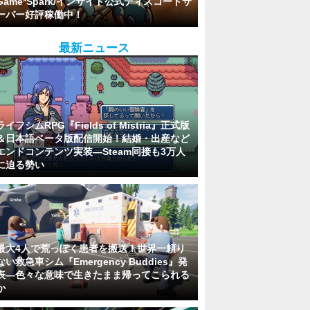
Game*Spark/インサイド公式ディスコードサ
ーバー好評稼働中！
最新ニュース
ライフシムRPG『Fields of Mistria』正式版
＆日本語ベータ版配信開始！結婚・出産など
エンドコンテンツ実装―Steam同接も3万人
に迫る勢い
最大4人で荒っぽく患者を搬送！世界一頼り
ない救急車シム『Emergency Buddies』発
表―色々な意味で生きたまま帰ってこられる
か