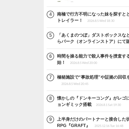
南極で行方不明になった妹を探すととも
トレイラー！
2026.8.5 Wed 18:30
「あくまのつぼ」ダストボックスなど
らパーク（オンラインストア）にて
時間を操る能力で殺人事件を捜査する2
始！
2026.8.5 Wed 20:00
極秘施設で“事故処理”や証拠の回収を行
2026.8.5 Wed 20:45
懐かしの『ドンキーコング』がレゴ
ョンギミック搭載
2026.8.1 Sat 19:30
上半身だけのパートナーと接合した
RPG『GRAFT』
2025.12.16 Tue 16:48