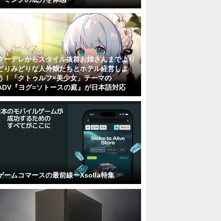
クーデレからスタイル抜群お姉さんまでより
どりみどりな人外娘たちとホテル経営しよ
う！「クトゥルフ×美少女」テーマの
ADV『ヨグ=ソトースの庭』が日本語対応
ゲームコマースの最前線ーXsolla特集