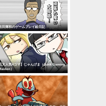
吉田輝和のゲームプレイ絵日記
【大人気4コマ】じゃんげま（Junk Gaming
Maiden）