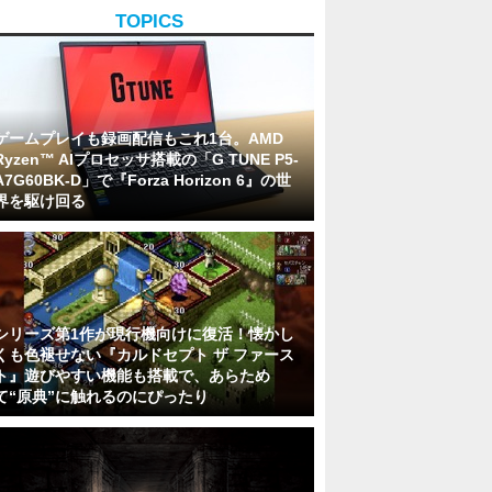
TOPICS
ゲームプレイも録画配信もこれ1台。AMD
Ryzen™ AIプロセッサ搭載の「G TUNE P5-
A7G60BK-D」で『Forza Horizon 6』の世
界を駆け回る
シリーズ第1作が現行機向けに復活！懐かし
くも色褪せない『カルドセプト ザ ファース
ト』遊びやすい機能も搭載で、あらため
て“原典”に触れるのにぴったり