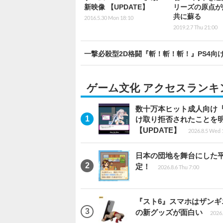
新映像 【UPDATE】
リーズの原点が
共に蘇る
2016.5.30 Mon 18:10
2019.2.7 Thu 21:00
一撃必殺型2D格闘『斬！斬！斬！』PS4
ゲーム文化 アクセスランキ
数十万本ヒット成人向け『
け取り拒否されたことを
【UPDATE】
2026.8.5 Wed 
日本の団地を舞台にした平成
定！
2026.8.6 Thu 7:00
『スト6』スマホはザン
の新グッズが面白い
2026.