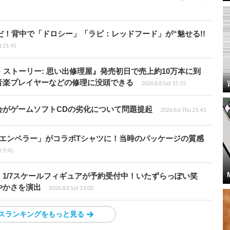
だ！背中で「ドロシー」「ラピ：レッドフード」が“魅せる!!
t 21:45
・ストーリー: 思い出修理屋』発売初日で売上約10万本に到
音楽プレイヤーなどの修理に没頭できる
2026.8.8 Sat 15:15
会がゲームソフトCDの劣化について問題提起
2026.8.6 Thu 21:43
エンペラー」がコラボTシャツに！当時のパッケージの質感
t 9:45
1/7スケールフィギュアが予約受付中！いたずらっぽい笑
やかさを演出
2026.8.8 Sat 13:00
スランキングをもっと見る