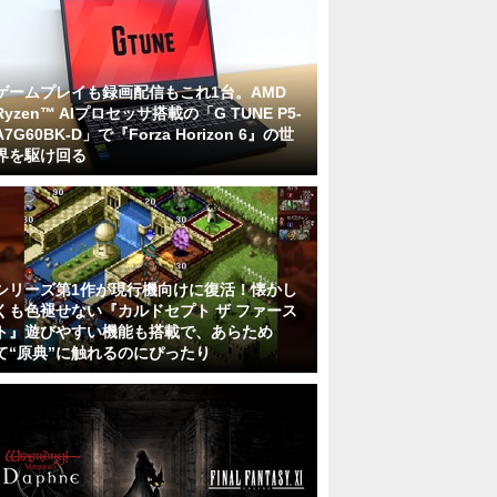
ゲームプレイも録画配信もこれ1台。AMD
Ryzen™ AIプロセッサ搭載の「G TUNE P5-
A7G60BK-D」で『Forza Horizon 6』の世
界を駆け回る
シリーズ第1作が現行機向けに復活！懐かし
くも色褪せない『カルドセプト ザ ファース
ト』遊びやすい機能も搭載で、あらため
て“原典”に触れるのにぴったり