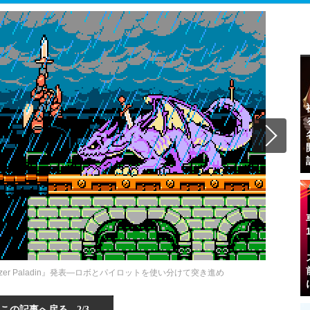
er Paladin』発表―ロボとパイロットを使い分けて突き進め
この記事へ戻る
2/3