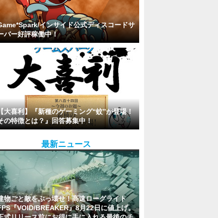
Game*Spark/インサイド公式ディスコードサ
ーバー好評稼働中！
【大喜利】『新種のゲーミング“蚊”が登場！
その特徴とは？』回答募集中！
最新ニュース
建物ごと敵をぶっ壊せ！高速ローグライト
FPS『VOID/BREAKER』8月22日に値上げ。
正式リリース前にお得に手に入れる最後のチ