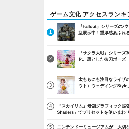
ゲーム文化 アクセスランキ
『Fallout』シリーズの
型展示中！重厚感あふれ
『サクラ大戦』シリーズ3
化、凛とした抜刀ポーズ
太ももにも注目なライザ
ウト）ウェディングStyl
『スカイリム』老舗グラフィック拡張ツ
Shaders」でプリセットを使いまわ
ニンテンドーミュージアムが「大切