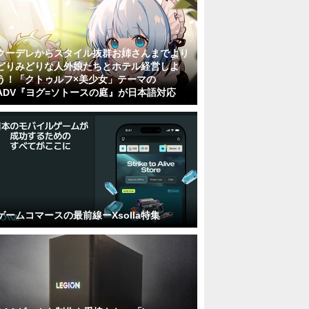
クーデレからスタイル抜群お姉さんまでより
どりみどりな人外娘たちとホテル経営しよ
う！「クトゥルフ×美少女」テーマの
ADV『ヨグ=ソトースの庭』が日本語対応
ゲームコマースの最前線ーXsolla特集