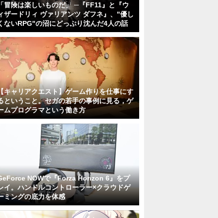
「冒険は楽しいものだ」 ─『FF11』と『ウ
ィザードリィ ヴァリアンツ ダフネ』、"優し
くないRPG"の沼にどっぷり沈んだ4人の話
【キャリアクエスト】ゲーム作りを仕事にす
るということ。セガの若手の事例に見る，ゲ
ームプログラマという働き方
GeForce NOWで『Forza Horizon 6』をプ
レイ。ハンドルコントローラー×クラウドゲ
ーミングの底力を体感