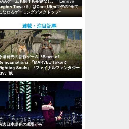
AAAゲームも制作も妥協なし。「Lenovo
Legion Tower 5」はCore Ultra世代の“全て
こなせるゲーミングデスクトップ”
連載・注目記事
今週発売の新作ゲーム『Beast of
Reincarnation』『MARVEL Tōkon:
Fighting Souls』『ファイナルファンタジー
XIV』他
有志日本語化の現場から