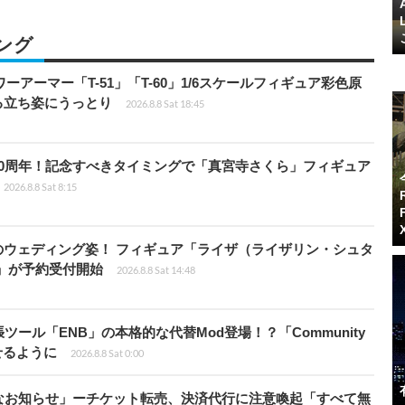
ング
パワーアーマー「T-51」「T-60」1/6スケールフィギュア彩色原
る立ち姿にうっとり
2026.8.8 Sat 18:45
0周年！記念すべきタイミングで「真宮寺さくら」フィギュア
2026.8.8 Sat 8:15
のウェディング姿！ フィギュア「ライザ（ライザリン・シュタ
e」が予約受付開始
2026.8.8 Sat 14:48
ール「ENB」の本格的な代替Mod登場！？「Community
せるように
2026.8.8 Sat 0:00
なお知らせ」ーチケット転売、決済代行に注意喚起「すべて無