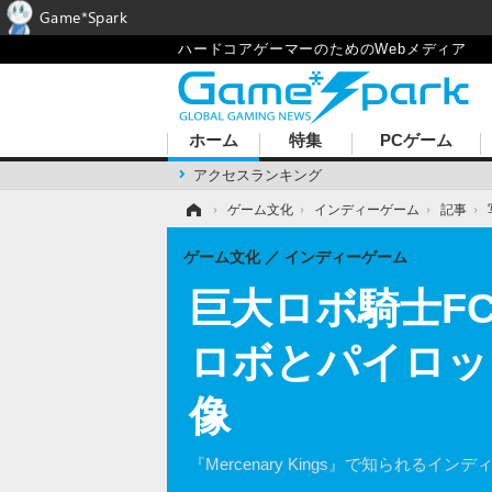
Game*Spark
ハードコアゲーマーのためのWebメディア
ホーム
特集
PCゲーム
アクセスランキング
ホーム
›
ゲーム文化
›
インディーゲーム
›
記事
›
ゲーム文化
インディーゲーム
巨大ロボ騎士FC風
ロボとパイロッ
像
『Mercenary Kings』で知られるイン