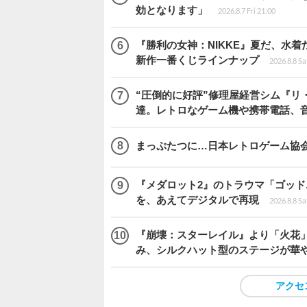
効となります」
2026.8.7 Fri 21:00
『勝利の女神：NIKKE』夏だ、水着
新作一番くじラインナップ
2026.8.8 Sa
“圧倒的に好評”修理屋経営シム『リ
達。レトロなゲーム機や携帯電話、
まっぷたつに…日本レトロゲーム協
『メダロット2』のトラウマ「ゴッド
を、あえてデジタルで再現
2026.8.8 Sa
『崩壊：スターレイル』より「火花」
み、シルクハット型のステージが華
アクセ