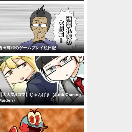
吉田輝和のゲームプレイ絵日記
【大人気4コマ】じゃんげま（Junk Gaming
Maiden）