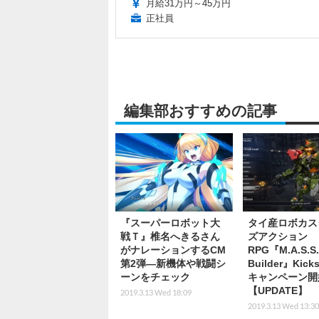
月給31万円～45万円
正社員
編集部おすすめの記事
『スーパーロボット大
タイ産ロボカス
戦Ｔ』椎名へきるさん
ズアクション
がナレーションするCM
RPG『M.A.S.S.
第2弾―新機体や戦闘シ
Builder』Kicks
ーンをチェック
キャンペーン開
【UPDATE】
2019.3.13 Wed 18:09
2019.3.13 Wed 13:30