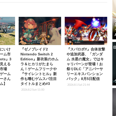
にいけ
『ゼノブレイド2
『スパロボY』合体攻撃
ーム市
Nintendo Switch 2
や追加武器、「ガンダ
ots』3
Edition』新衣装のホム
ム 水星の魔女」ではキ
見える
ラ＆ヒカリがたまら
ャリバーンが登場！お
市場
ん！ゲームフリークや
祭りDLC「アニバーサ
ゲーム
『サイレントヒル』新
リーエキスパンション
ーさん
作も嗜むゲムスパ注目
パック」8月5日配信
ム】
タイトルまとめ#3
2026.8.1 Sat 21:44
2026.8.2 Sun 11:00