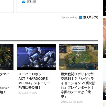
正社員
Sponsored by
タマイ
スーパーロボット
巨大戦闘ロボットで外
ACT『HARDCORE
交勝利！？『シヴィラ
MECHA』ストーリー
イゼーション VI 嵐の訪
tarter
PV第1弾公開！
れ』プレイレポート！
始！
今回のテーマは「環
2019.3.8 Fri 0:00
境」
2019.2.12 Tue 12:00