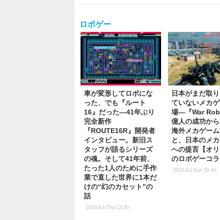
ロボゲー
車が変形してロボにな
日本がまだ取り
った、でも『ルート
ていないメカゲ
16』だった―41年ぶり
場―『War Rob
完全新作
億人の成功から
『ROUTE16R』開発者
海外メカゲーム
インタビュー。新旧ス
と、日本のメカ
タッフが語るシリーズ
への提言【オリ
の魂。そして41年前、
のロボゲーコラ
たった1人のために手作
2026.8.2 Sun 18:45
業で直した世界に1本だ
けの“幻のカセット”の
話
2026.8.6 Thu 12:00