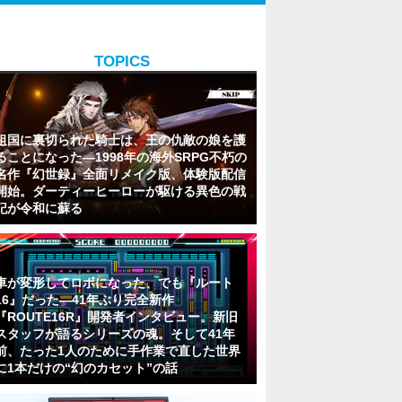
TOPICS
祖国に裏切られた騎士は、王の仇敵の娘を護
ることになった―1998年の海外SRPG不朽の
名作『幻世録』全面リメイク版、体験版配信
開始。ダーティーヒーローが駆ける異色の戦
記が令和に蘇る
車が変形してロボになった、でも『ルート
16』だった―41年ぶり完全新作
『ROUTE16R』開発者インタビュー。新旧
スタッフが語るシリーズの魂。そして41年
前、たった1人のために手作業で直した世界
に1本だけの“幻のカセット”の話