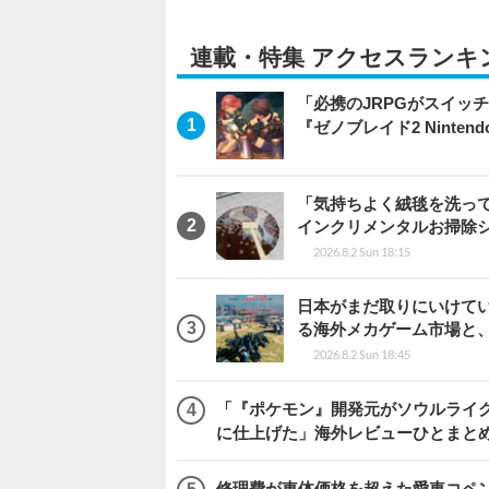
連載・特集 アクセスランキ
「必携のJRPGがスイッ
『ゼノブレイド2 Nintendo S
「気持ちよく絨毯を洗っ
インクリメンタルお掃除
2026.8.2 Sun 18:15
日本がまだ取りにいけていな
る海外メカゲーム市場と
2026.8.2 Sun 18:45
「『ポケモン』開発元がソウルライク
に仕上げた」海外レビューひとまとめ『Beast
修理費が車体価格を超えた愛車コペ