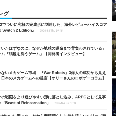
ング
チ2でついに究極の完成形に到達した」海外レビューハイスコア
witch 2 Edition』
2026.8.6 Thu 19:45
ていたはずなのに、なぜか地球の運命まで背負わされている」
シム『絨毯を洗うゲーム』【開発者インタビュー】
いメカゲーム市場―『War Robots』3億人の成功から見え
、日本のメカゲームへの提言【オリーさんのロボゲーコラム】
の戦闘をより遊びやすい形に落とし込み、ARPGとして見事
 of Reincarnation』
2026.8.4 Tue 15:00
ンがついに逝った。だから鬱憤晴らしに待ち遠しいシリーズ新