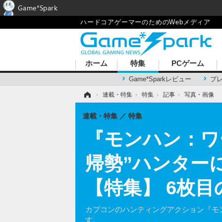
Game*Spark
ハードコアゲーマーのためのWebメディア
ホーム
特集
PCゲーム
Game*Sparkレビュー
プ
ホーム
›
連載・特集
›
特集
›
記事
›
写真・画像
連載・特集
特集
『モンハン：ワ
帰勢”ハンター
【特集】 6枚
カプコンのハンティングアクション『モ
す。