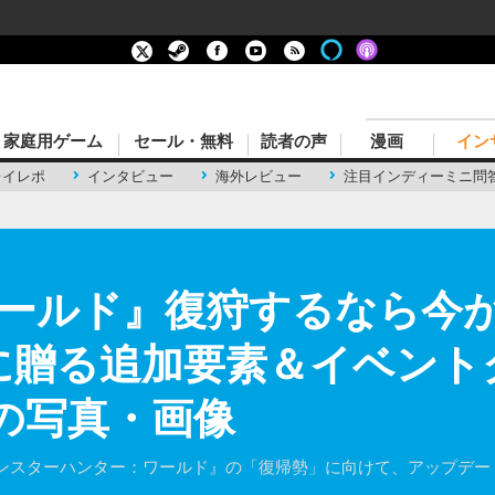
家庭用ゲーム
セール・無料
読者の声
漫画
イン
レイレポ
インタビュー
海外レビュー
注目インディーミニ問
ールド』復狩するなら今が
に贈る追加要素＆イベント
目の写真・画像
ンスターハンター：ワールド』の「復帰勢」に向けて、アップデー