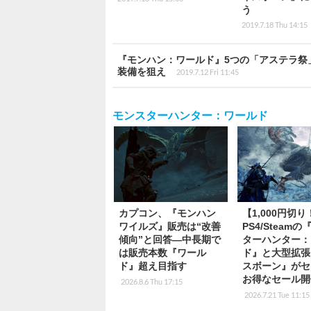
う
2019.7.18 Thu 14:15
『モンハン：ワールド』5つの「アステラ祭
装備を狙え
2019.7.12 Fri 11:45
モンスターハンター：ワールド
カプコン、『モンハン
【1,000円切り
ワイルズ』販売は“改善
PS4/Steam
傾向”と回答―中長期で
ターハンター：
は販売本数『ワール
ド』と大型拡張
ド』超え目指す
スボーン』がセ
お得なセール開
2026.8.6 Thu 17:15
2026.7.21 Tue 11:15