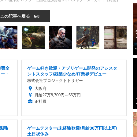
ス！“復帰勢”ハンターに贈る追加要素＆イベントクエストガイド【特集】
この記事へ戻る
6/8
通費全
ゲーム好き歓迎・アプリゲーム開発のアシスタ
ュー・
ントスタッフ/残業少なめ/IT業界デビュー
株式会社プロジェクトトリガー
大阪府
月給27万8,700円～55万円
正社員
採用/
ゲームテスター/未経験歓迎/月給30万円以上可/
土日祝休み