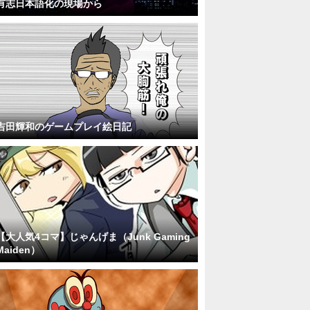
有志日本語化の現場から
吉田輝和のゲームプレイ絵日記
【大人気4コマ】じゃんげま（Junk Gaming
Maiden）