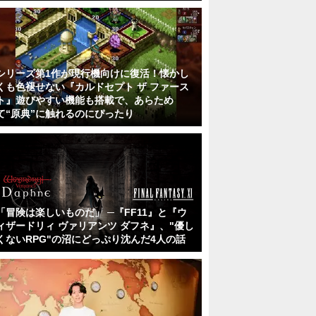
シリーズ第1作が現行機向けに復活！懐かし
くも色褪せない『カルドセプト ザ ファース
ト』遊びやすい機能も搭載で、あらため
て“原典”に触れるのにぴったり
「冒険は楽しいものだ」 ─『FF11』と『ウ
ィザードリィ ヴァリアンツ ダフネ』、"優し
くないRPG"の沼にどっぷり沈んだ4人の話