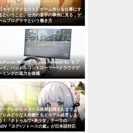
【キャリアクエスト】ゲーム作りを仕事にす
るということ。セガの若手の事例に見る，ゲ
ームプログラマという働き方
GeForce NOWで『Forza Horizon 6』をプ
レイ。ハンドルコントローラー×クラウドゲ
ーミングの底力を体感
クーデレからスタイル抜群お姉さんまでより
どりみどりな人外娘たちとホテル経営しよ
う！「クトゥルフ×美少女」テーマの
ADV『ヨグ=ソトースの庭』が日本語対応