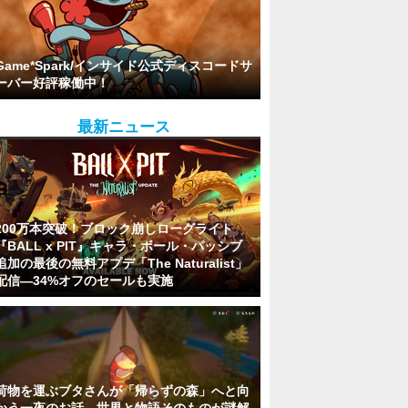
Game*Spark/インサイド公式ディスコードサ
ーバー好評稼働中！
最新ニュース
200万本突破！ブロック崩しローグライト
『BALL x PIT』キャラ・ボール・パッシブ
追加の最後の無料アプデ「The Naturalist」
配信―34%オフのセールも実施
荷物を運ぶブタさんが「帰らずの森」へと向