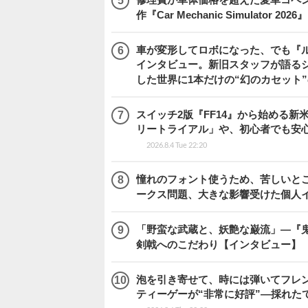
作『Car Mechanic Simulator 202
車が変形してロボになった、でも『ルー
インタビュー。新旧スタッフが語るシ
した世界に1本だけの“幻のカセット
スイッチ2版『FF14』から始める新
リートライアル」や、初心者でも安
2026.8.4 Tue 22:20
憧れのフォント使うため、苦しいとこ
ークス問題、大きな影響受けた個人
「野蛮な武蔵と、妖艶な巌流」―『鬼武者
剣戟へのこだわり【インタビュー】
泡を引き寄せて、時には弾いてフレ
ティーゲーが“非常に好評”―採れたて！