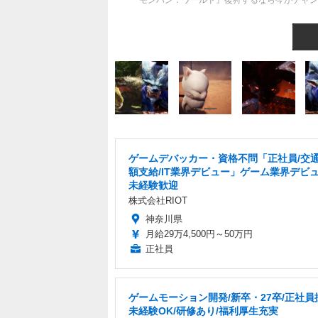
『モンハン：ワールド』復狩するなら今がチャン
ゲームデバッカー・資格不問「正社員/交
額支給/IT業界デビュー」ゲーム業界デビ
未経験歓迎
株式会社RIOT
神奈川県
月給29万4,500円～50万円
正社員
ゲームモーション開発/新卒・27卒/正社員
未経験OK/研修あり/福利厚生充実