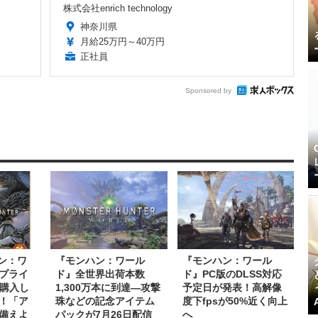
株式会社enrich technology
神奈川県
月給25万円～40万円
正社員
Sponsored by
ン：ワ
『モンハン：ワール
『モンハン：ワール
プライ
ド』全世界出荷本数
ド』PC版のDLSS対応
り購入し
1,300万本に到達―攻撃
予定日が発表！高解像
！「ア
珠などの記念アイテム
度下fpsが50%近く向上
備えよ
パックが7月26日配信
へ