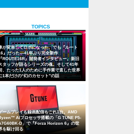
TOPICS
車が変形してロボになった、でも『ルート
16』だった―41年ぶり完全新作
『ROUTE16R』開発者インタビュー。新旧
スタッフが語るシリーズの魂。そして41年
前、たった1人のために手作業で直した世界
に1本だけの“幻のカセット”の話
ゲームプレイも録画配信もこれ1台。AMD
Ryzen™ AIプロセッサ搭載の「G TUNE P5-
A7G60BK-D」で『Forza Horizon 6』の世
界を駆け回る