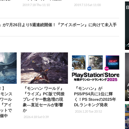
2019.7.18 Thu 11:10
2019.7.13 Sat 11:00
」が7月26日より5週連続開催！『アイスボーン』に向けて未入手
！】
『モンハン ワールド』
『モンハン』が
の『モンス
『ライズ』PC版で同接
PS5/PS4共に1位に輝
ワール
プレイヤー数急増の現
く！PS Storeの2025年
『アイ
象―直近セールが影響
DLランキング発表
ットで
か
2026.1.20 Tue 20:52
催中
2026.4.18 Sat 0:39