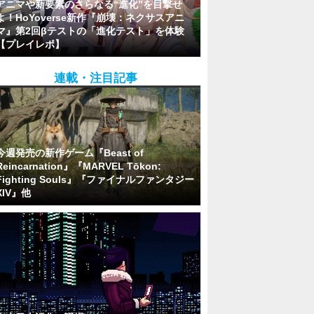
アニマや新要素のさらなる“進化”を目撃せ
よ！HoYoverse新作『崩壊：ネクサスアニ
マ』第2回βテストの「進化テスト」を体験
【プレイレポ】
連載・注目記事
今週発売の新作ゲーム『Beast of
Reincarnation』『MARVEL Tōkon:
Fighting Souls』『ファイナルファンタジー
XIV』他