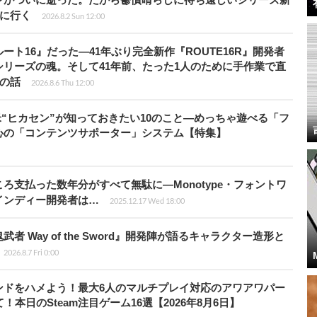
6』に行く
2026.8.2 Sun 12:00
ト16』だった―41年ぶり完全新作『ROUTE16R』開発者
リーズの魂。そして41年前、たった1人のために手作業で直
”の話
2026.8.6 Thu 12:00
米“ヒカセン”が知っておきたい10のこと―めっちゃ遊べる「フ
心の「コンテンツサポーター」システム【特集】
ろ支払った数年分がすべて無駄に―Monotype・フォントワ
インディー開発者は…
2025.12.17 Wed 18:00
 Way of the Sword』開発陣が語るキャラクター造形と
2026.8.7 Fri 0:00
ンドをハメよう！最大6人のマルチプレイ対応のアワアワパー
本日のSteam注目ゲーム16選【2026年8月6日】