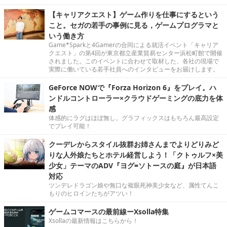
【キャリアクエスト】ゲーム作りを仕事にするという
こと。セガの若手の事例に見る，ゲームプログラマと
いう働き方
Game*Sparkと4Gamerの合同による就活イベント「キャリア
クエスト」の第4回が東京都立産業貿易センター浜松町館で開催
されました。このイベントに合わせて取材した、各社の現場で
実際に働いている若手社員へのインタビューをお届けします。
GeForce NOWで『Forza Horizon 6』をプレイ。ハ
ンドルコントローラー×クラウドゲーミングの底力を体
感
体感的にラグはほぼ無し。グラフィックスはもちろん最高設定
でプレイ可能！
クーデレからスタイル抜群お姉さんまでよりどりみど
りな人外娘たちとホテル経営しよう！「クトゥルフ×美
少女」テーマのADV『ヨグ=ソトースの庭』が日本語
対応
ツンデレドラゴン娘や無口な複眼死神美少女など、属性てんこ
もりのヒロインたちがアツい！
ゲームコマースの最前線ーXsolla特集
Xsollaの最新情報はこちらから！