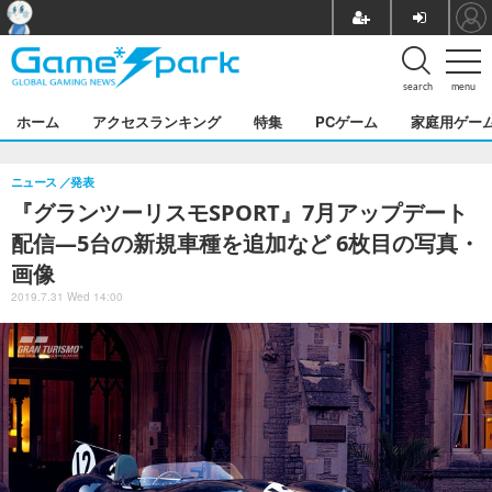
search
menu
ホーム
アクセスランキング
特集
PCゲーム
家庭用ゲー
ニュース
発表
『グランツーリスモSPORT』7月アップデート
配信―5台の新規車種を追加など 6枚目の写真・
画像
2019.7.31 Wed 14:00