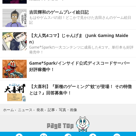
吉田輝和のゲームプレイ絵日記
もはやゲムスパの顔！どこかで見かけた吉田さんのゲーム絵日
記
【大人気4コマ】じゃんげま（Junk Gaming Maide
n）
Game*Sparkの一大コンテンツに成長した4コマ。単行本も好評
発売中！
Game*Spark/インサイド公式ディスコードサーバー
好評稼働中！
【大喜利】『新種のゲーミング“蚊”が登場！ その特徴
とは？』回答募集中！
写真・画像
ホーム
›
ニュース
›
発表
›
記事
›