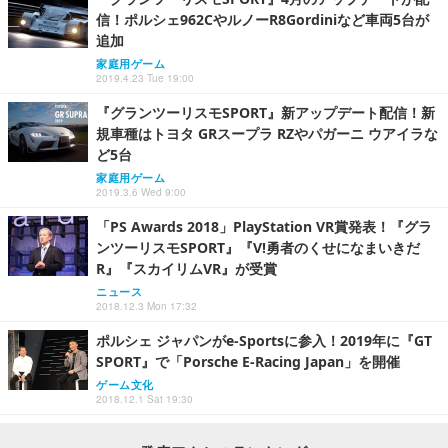
信！ポルシェ962CやルノーR8Gordiniなど車両5台が
追加
家庭用ゲーム
2019.4.23 Tue 19:00
『グランツーリスモSPORT』新アップデート配信！新
規車種はトヨタ GRスープラ RZやパガーニ ウアイラな
ど5台
家庭用ゲーム
2019.3.6 Wed 9:00
「PS Awards 2018」PlayStation VR賞発表！『グラ
ンツーリスモSPORT』『V!勇者のくせになまいきだ
R』『スカイリムVR』が受賞
ニュース
2018.12.3 Mon 17:32
ポルシェ ジャパンがe-Sportsに参入！2019年に『GT
SPORT』で「Porsche E-Racing Japan」を開催
ゲーム文化
2018.12.1 Sat 19:30