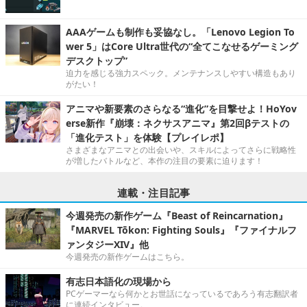
AAAゲームも制作も妥協なし。「Lenovo Legion To
wer 5」はCore Ultra世代の“全てこなせるゲーミング
デスクトップ”
迫力を感じる強力スペック。メンテナンスしやすい構造もあり
がたい！
アニマや新要素のさらなる“進化”を目撃せよ！HoYov
erse新作『崩壊：ネクサスアニマ』第2回βテストの
「進化テスト」を体験【プレイレポ】
さまざまなアニマとの出会いや、スキルによってさらに戦略性
が増したバトルなど、本作の注目の要素に迫ります！
連載・注目記事
今週発売の新作ゲーム『Beast of Reincarnation』
『MARVEL Tōkon: Fighting Souls』『ファイナルフ
ァンタジーXIV』他
今週発売の新作ゲームはこちら。
有志日本語化の現場から
PCゲーマーなら何かとお世話になっているであろう有志翻訳者
に連続インタビュー。