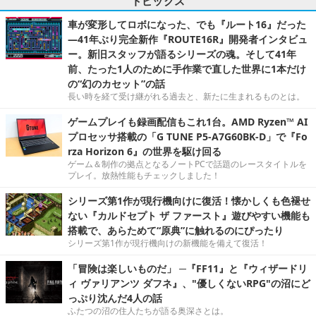
トピックス
車が変形してロボになった、でも『ルート16』だった
―41年ぶり完全新作『ROUTE16R』開発者インタビュ
ー。新旧スタッフが語るシリーズの魂。そして41年
前、たった1人のために手作業で直した世界に1本だけ
の“幻のカセット”の話
長い時を経て受け継がれる過去と、新たに生まれるものとは。
ゲームプレイも録画配信もこれ1台。AMD Ryzen™ AI
プロセッサ搭載の「G TUNE P5-A7G60BK-D」で『Fo
rza Horizon 6』の世界を駆け回る
ゲーム＆制作の拠点となるノートPCで話題のレースタイトルを
プレイ。放熱性能もチェックしました！
シリーズ第1作が現行機向けに復活！懐かしくも色褪せ
ない『カルドセプト ザ ファースト』遊びやすい機能も
搭載で、あらためて“原典”に触れるのにぴったり
シリーズ第1作が現行機向けの新機能を備えて復活！
「冒険は楽しいものだ」 ─『FF11』と『ウィザードリ
ィ ヴァリアンツ ダフネ』、"優しくないRPG"の沼にど
っぷり沈んだ4人の話
ふたつの沼の住人たちが語る奥深さとは。