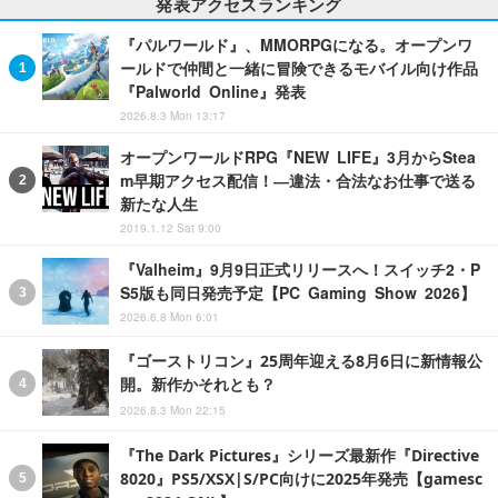
発表アクセスランキング
『パルワールド』、MMORPGになる。オープンワ
ールドで仲間と一緒に冒険できるモバイル向け作品
『Palworld Online』発表
2026.8.3 Mon 13:17
オープンワールドRPG『NEW LIFE』3月からStea
m早期アクセス配信！―違法・合法なお仕事で送る
新たな人生
2019.1.12 Sat 9:00
『Valheim』9月9日正式リリースへ！スイッチ2・P
S5版も同日発売予定【PC Gaming Show 2026】
2026.6.8 Mon 6:01
『ゴーストリコン』25周年迎える8月6日に新情報公
開。新作かそれとも？
2026.8.3 Mon 22:15
『The Dark Pictures』シリーズ最新作『Directive
8020』PS5/XSX|S/PC向けに2025年発売【gamesc