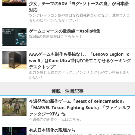
少女」テーマのADV『ヨグ=ソトースの庭』が日本語
対応
ツンデレドラゴン娘や無口な複眼死神美少女など、属性てんこ
もりのヒロインたちがアツい！
ゲームコマースの最前線ーXsolla特集
Xsollaの最新情報はこちらから！
AAAゲームも制作も妥協なし。「Lenovo Legion To
wer 5」はCore Ultra世代の“全てこなせるゲーミング
デスクトップ”
迫力を感じる強力スペック。メンテナンスしやすい構造もあり
がたい！
連載・注目記事
今週発売の新作ゲーム『Beast of Reincarnation』
『MARVEL Tōkon: Fighting Souls』『ファイナルフ
ァンタジーXIV』他
今週発売の新作ゲームはこちら。
有志日本語化の現場から