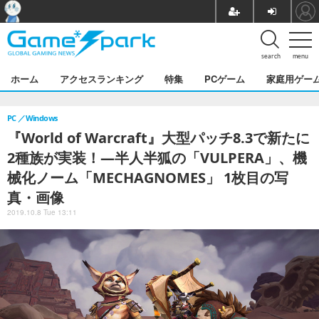
search
menu
ホーム
アクセスランキング
特集
PCゲーム
家庭用ゲー
PC
Windows
『World of Warcraft』大型パッチ8.3で新たに
2種族が実装！―半人半狐の「VULPERA」、機
械化ノーム「MECHAGNOMES」 1枚目の写
真・画像
2019.10.8 Tue 13:11