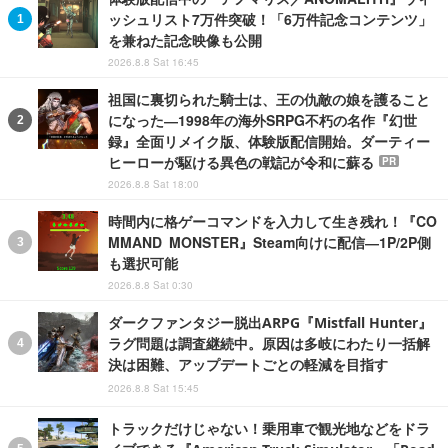
ッシュリスト7万件突破！「6万件記念コンテンツ」
を兼ねた記念映像も公開
2026.8.8 Sat 16:45
祖国に裏切られた騎士は、王の仇敵の娘を護ること
になった―1998年の海外SRPG不朽の名作『幻世
録』全面リメイク版、体験版配信開始。ダーティー
ヒーローが駆ける異色の戦記が令和に蘇る
PR
2026.8.8 Sat 18:00
時間内に格ゲーコマンドを入力して生き残れ！『CO
MMAND MONSTER』Steam向けに配信―1P/2P側
も選択可能
2026.8.8 Sat 0:30
ダークファンタジー脱出ARPG『Mistfall Hunter』
ラグ問題は調査継続中。原因は多岐にわたり一括解
決は困難、アップデートごとの軽減を目指す
2026.8.8 Sat 15:45
トラックだけじゃない！乗用車で観光地などをドラ