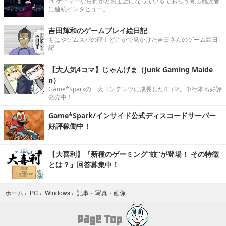
PCゲーマーなら何かとお世話になっているであろう有志翻訳者
に連続インタビュー。
吉田輝和のゲームプレイ絵日記
もはやゲムスパの顔！どこかで見かけた吉田さんのゲーム絵日
記
【大人気4コマ】じゃんげま（Junk Gaming Maide
n）
Game*Sparkの一大コンテンツに成長した4コマ。単行本も好評
発売中！
Game*Spark/インサイド公式ディスコードサーバー
好評稼働中！
【大喜利】『新種のゲーミング“蚊”が登場！ その特徴
とは？』回答募集中！
写真・画像
ホーム
›
PC
›
Windows
›
記事
›