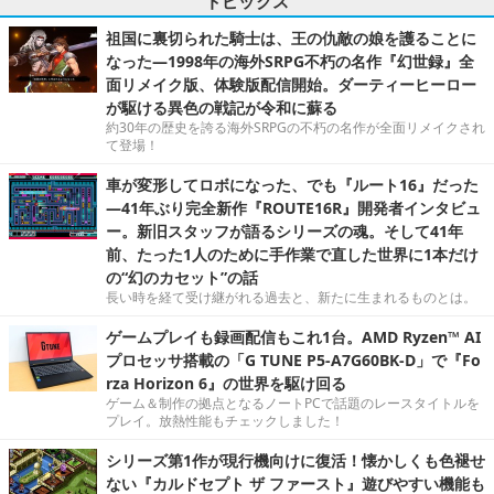
トピックス
祖国に裏切られた騎士は、王の仇敵の娘を護ることに
なった―1998年の海外SRPG不朽の名作『幻世録』全
面リメイク版、体験版配信開始。ダーティーヒーロー
が駆ける異色の戦記が令和に蘇る
約30年の歴史を誇る海外SRPGの不朽の名作が全面リメイクされ
て登場！
車が変形してロボになった、でも『ルート16』だった
―41年ぶり完全新作『ROUTE16R』開発者インタビュ
ー。新旧スタッフが語るシリーズの魂。そして41年
前、たった1人のために手作業で直した世界に1本だけ
の“幻のカセット”の話
長い時を経て受け継がれる過去と、新たに生まれるものとは。
ゲームプレイも録画配信もこれ1台。AMD Ryzen™ AI
プロセッサ搭載の「G TUNE P5-A7G60BK-D」で『Fo
rza Horizon 6』の世界を駆け回る
ゲーム＆制作の拠点となるノートPCで話題のレースタイトルを
プレイ。放熱性能もチェックしました！
シリーズ第1作が現行機向けに復活！懐かしくも色褪せ
ない『カルドセプト ザ ファースト』遊びやすい機能も