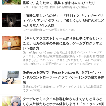
搭載で、あらためて“原典”に触れるのにぴったり
シリーズ第1作が現行機向けの新機能を備えて復活！
「冒険は楽しいものだ」 ─『FF11』と『ウィザードリ
ィ ヴァリアンツ ダフネ』、"優しくないRPG"の沼にど
っぷり沈んだ4人の話
ふたつの沼の住人たちが語る奥深さとは。
【キャリアクエスト】ゲーム作りを仕事にするという
こと。セガの若手の事例に見る，ゲームプログラマと
いう働き方
Game*Sparkと4Gamerの合同による就活イベント「キャリア
クエスト」の第4回が東京都立産業貿易センター浜松町館で開催
されました。このイベントに合わせて取材した、各社の現場で
実際に働いている若手社員へのインタビューをお届けします。
GeForce NOWで『Forza Horizon 6』をプレイ。ハ
ンドルコントローラー×クラウドゲーミングの底力を体
感
体感的にラグはほぼ無し。グラフィックスはもちろん最高設定
でプレイ可能！
クーデレからスタイル抜群お姉さんまでよりどりみど
りな人外娘たちとホテル経営しよう！「クトゥルフ×美