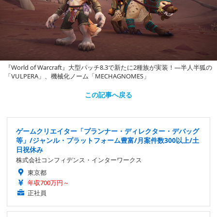
『World of Warcraft』大型パッチ8.3で新たに2種族が実装！―半人半狐の
「VULPERA」、機械化ノーム「MECHAGNOMES」
この記事へ戻る
ゲームクリエイター「プランナー・ディレクター・デバッグ
等」/ジャンル・プラットフォーム豊富/月案件数300以上/土
日祝休み
株式会社コンフィデンス・インターワークス
東京都
年収700万円～
正社員