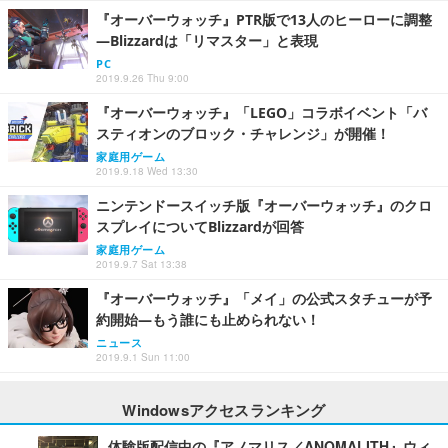
『オーバーウォッチ』PTR版で13人のヒーローに調整
―Blizzardは「リマスター」と表現
PC
2019.9.26 Thu 9:00
『オーバーウォッチ』「LEGO」コラボイベント「バ
スティオンのブロック・チャレンジ」が開催！
家庭用ゲーム
2019.9.18 Wed 13:30
ニンテンドースイッチ版『オーバーウォッチ』のクロ
スプレイについてBlizzardが回答
家庭用ゲーム
2019.9.7 Sat 13:38
『オーバーウォッチ』「メイ」の公式スタチューが予
約開始―もう誰にも止められない！
ニュース
2019.9.1 Sun 11:00
Windowsアクセスランキング
体験版配信中の『アノマリス／ANOMALITH』ウィ