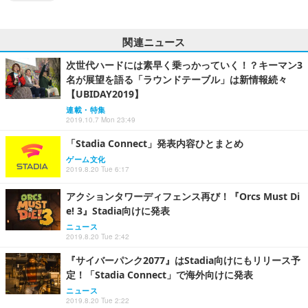
関連ニュース
次世代ハードには素早く乗っかっていく！？キーマン3
名が展望を語る「ラウンドテーブル」は新情報続々
【UBIDAY2019】
連載・特集
2019.10.7 Mon 23:49
「Stadia Connect」発表内容ひとまとめ
ゲーム文化
2019.8.20 Tue 6:17
アクションタワーディフェンス再び！『Orcs Must Di
e! 3』Stadia向けに発表
ニュース
2019.8.20 Tue 2:42
『サイバーパンク2077』はStadia向けにもリリース予
定！「Stadia Connect」で海外向けに発表
ニュース
2019.8.20 Tue 2:22