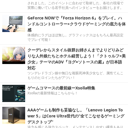
されました。このイベントに合わせて取材した、各社の現場で
実際に働いている若手社員へのインタビューをお届けします。
GeForce NOWで『Forza Horizon 6』をプレイ。ハ
ンドルコントローラー×クラウドゲーミングの底力を体
感
体感的にラグはほぼ無し。グラフィックスはもちろん最高設定
でプレイ可能！
クーデレからスタイル抜群お姉さんまでよりどりみど
りな人外娘たちとホテル経営しよう！「クトゥルフ×美
少女」テーマのADV『ヨグ=ソトースの庭』が日本語
対応
ツンデレドラゴン娘や無口な複眼死神美少女など、属性てんこ
もりのヒロインたちがアツい！
ゲームコマースの最前線ーXsolla特集
Xsollaの最新情報はこちらから！
AAAゲームも制作も妥協なし。「Lenovo Legion To
wer 5」はCore Ultra世代の“全てこなせるゲーミング
デスクトップ”
迫力を感じる強力スペック。メンテナンスしやすい構造もあり