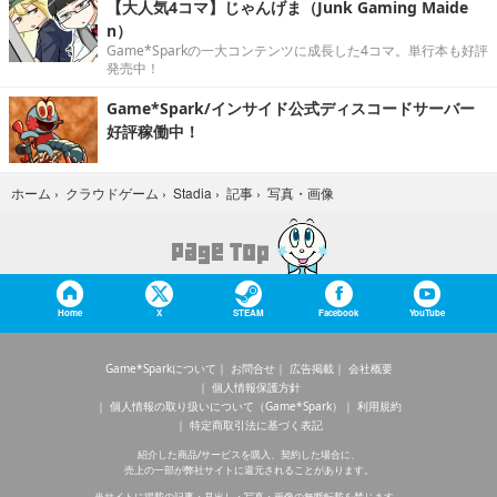
【大人気4コマ】じゃんげま（Junk Gaming Maide
n）
Game*Sparkの一大コンテンツに成長した4コマ。単行本も好評
発売中！
Game*Spark/インサイド公式ディスコードサーバー
好評稼働中！
写真・画像
ホーム
›
クラウドゲーム
›
Stadia
›
記事
›
Home
X
STEAM
Facebook
YouTube
Game*Sparkについて
お問合せ
広告掲載
会社概要
個人情報保護方針
個人情報の取り扱いについて（Game*Spark）
利用規約
特定商取引法に基づく表記
紹介した商品/サービスを購入、契約した場合に、
売上の一部が弊社サイトに還元されることがあります。
当サイトに掲載の記事・見出し・写真・画像の無断転載を禁じます。