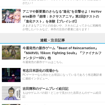
がたい！
アニマや新要素のさらなる“進化”を目撃せよ！HoYov
erse新作『崩壊：ネクサスアニマ』第2回βテストの
「進化テスト」を体験【プレイレポ】
さまざまなアニマとの出会いや、スキルによってさらに戦略性
が増したバトルなど、本作の注目の要素に迫ります！
連載・注目記事
今週発売の新作ゲーム『Beast of Reincarnation』
『MARVEL Tōkon: Fighting Souls』『ファイナルフ
ァンタジーXIV』他
今週発売の新作ゲームはこちら。
有志日本語化の現場から
PCゲーマーなら何かとお世話になっているであろう有志翻訳者
に連続インタビュー。
吉田輝和のゲームプレイ絵日記
もはやゲムスパの顔！どこかで見かけた吉田さんのゲーム絵日
記