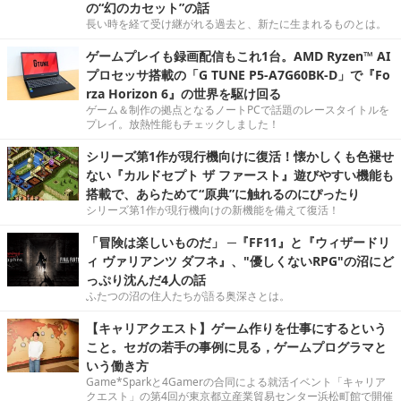
の“幻のカセット”の話
長い時を経て受け継がれる過去と、新たに生まれるものとは。
ゲームプレイも録画配信もこれ1台。AMD Ryzen™ AI
プロセッサ搭載の「G TUNE P5-A7G60BK-D」で『Fo
rza Horizon 6』の世界を駆け回る
ゲーム＆制作の拠点となるノートPCで話題のレースタイトルを
プレイ。放熱性能もチェックしました！
シリーズ第1作が現行機向けに復活！懐かしくも色褪せ
ない『カルドセプト ザ ファースト』遊びやすい機能も
搭載で、あらためて“原典”に触れるのにぴったり
シリーズ第1作が現行機向けの新機能を備えて復活！
「冒険は楽しいものだ」 ─『FF11』と『ウィザードリ
ィ ヴァリアンツ ダフネ』、"優しくないRPG"の沼にど
っぷり沈んだ4人の話
ふたつの沼の住人たちが語る奥深さとは。
【キャリアクエスト】ゲーム作りを仕事にするという
こと。セガの若手の事例に見る，ゲームプログラマと
いう働き方
Game*Sparkと4Gamerの合同による就活イベント「キャリア
クエスト」の第4回が東京都立産業貿易センター浜松町館で開催