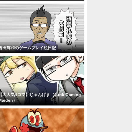
吉田輝和のゲームプレイ絵日記
【大人気4コマ】じゃんげま（Junk Gaming
Maiden）