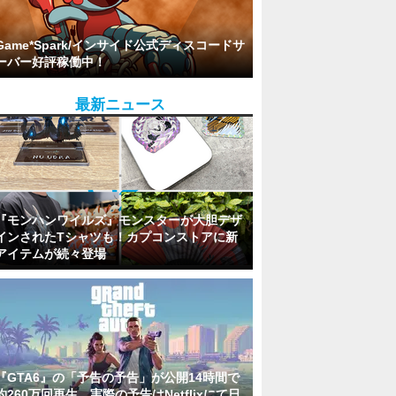
Game*Spark/インサイド公式ディスコードサ
ーバー好評稼働中！
最新ニュース
『モンハンワイルズ』モンスターが大胆デザ
インされたTシャツも！カプコンストアに新
アイテムが続々登場
『GTA6』の「予告の予告」が公開14時間で
約260万回再生。実際の予告はNetflixにて日