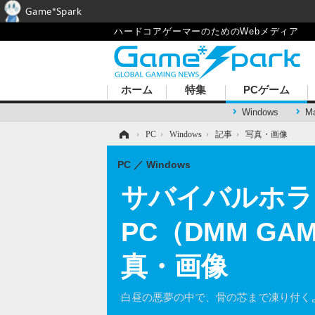
Game*Spark
ハードコアゲーマーのためのWebメディア
ホーム
特集
PCゲーム
Windows
M
ホーム
›
PC
›
Windows
›
記事
›
写真・画像
PC
Windows
サバイバルホラ
PC（DMM G
真・画像
白昼の悪夢の中で、骨の芯まで凍り付く