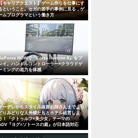
【キャリアクエスト】ゲーム作りを仕事にす
るということ。セガの若手の事例に見る，ゲ
ームプログラマという働き方
GeForce NOWで『Forza Horizon 6』をプ
レイ。ハンドルコントローラー×クラウドゲ
ーミングの底力を体感
クーデレからスタイル抜群お姉さんまでより
どりみどりな人外娘たちとホテル経営しよ
う！「クトゥルフ×美少女」テーマの
ADV『ヨグ=ソトースの庭』が日本語対応