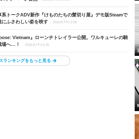
系トークADV新作『けものたちの髪切り屋』デモ版Steamで
鏡にふさわしい姿を映す
2026.8.7 Fri 2:00
t Loose: Vietnam』ローンチトレイラー公開。ワルキューレの騎
戦場へ…！
2026.8.7 Fri 6:30
スランキングをもっと見る