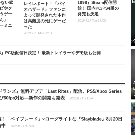
少ない武
1998』Steam配信開
レイレポート！『バイ
ビやク
始！ 国内PC/PS4版の
オハザード』ファンに
うゲー
発売も決定
よって開発された本作
ん」
2019.9.17 Tue 19:00
は高難度の死にゲーだ
ーミニ
った
2019.9.23 Mon 12:00
998』PC版配信日決定！ 最新トレイラーやデモ版も公開
ズ』無料アプデ「Last Rites」配信。PS5/Xbox Series
よび60fps対応―新作の開発も発表
2026.8.7 Fri 1:54
！「ベイブレード」×ローグライトな『Slayblade』8月20日
信中
2026.8.7 Fri 8:00