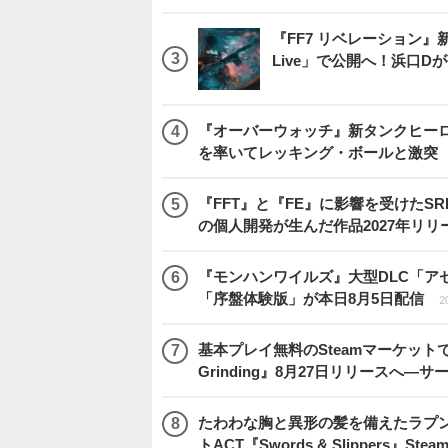
『FF7 リベレーション』新映
Live」で公開へ！浜口
『オーバーウォッチ』新タンクヒーロー
を率いてレッキング・ボールと激突
『FFT』と『FE』に影響を受けたSR
の個人開発が生んだ作品2027年リリ
『モンハンワイルズ』大型DLC「ア
「序盤体験版」が本日8月5日配信
2
基本プレイ無料のSteamマーケットで取
Grinding』8月27日リリースへ―
たわわな胸と異形の髪を備えたラプ
トACT『Swords & Slippers』S