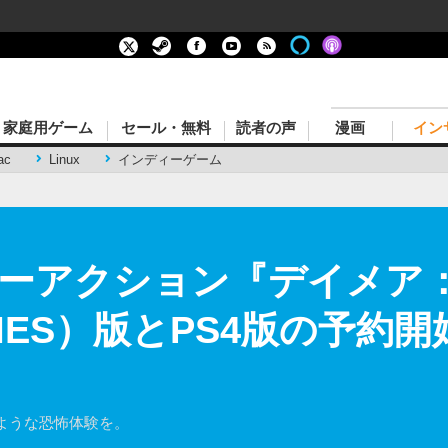
家庭用ゲーム
セール・無料
読者の声
漫画
イン
ac
Linux
インディーゲーム
ーアクション『デイメア：1
AMES）版とPS4版の予約開
ような恐怖体験を。