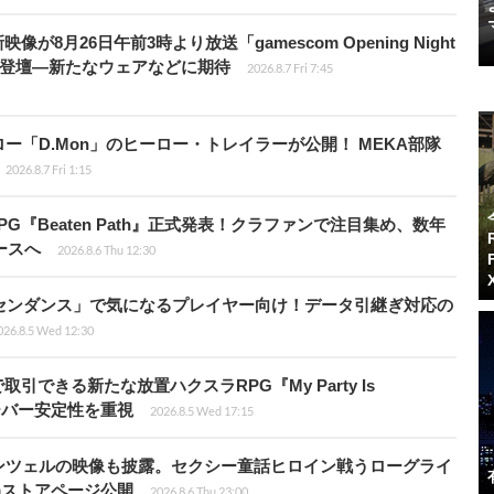
像が8月26日午前3時より放送「gamescom Opening Night
Dが登壇―新たなウェアなどに期待
2026.8.7 Fri 7:45
「D.Mon」のヒーロー・トレイラーが公開！ MEKA部隊
2026.8.7 Fri 1:15
PG『Beaten Path』正式発表！クラファンで注目集め、数年
ースへ
2026.8.6 Thu 12:30
センダンス」で気になるプレイヤー向け！データ引継ぎ対応の
026.8.5 Wed 12:30
引できる新たな放置ハクスラRPG『My Party Is
サーバー安定性を重視
2026.8.5 Wed 17:15
ンツェルの映像も披露。セクシー童話ヒロイン戦うローグライ
teamストアページ公開
2026.8.6 Thu 23:00