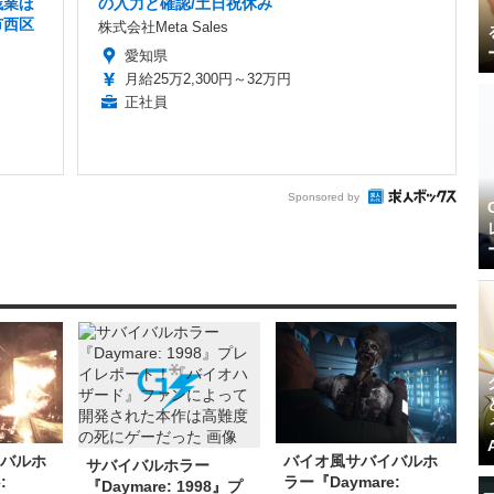
残業ほ
の入力と確認/土日祝休み
市西区
株式会社Meta Sales
愛知県
月給25万2,300円～32万円
正社員
Sponsored by
イバルホ
バイオ風サバイバルホ
サバイバルホラー
:
ラー『Daymare:
『Daymare: 1998』プ