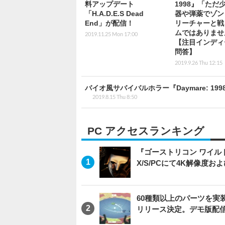
料アップデート
1998』「ただ
「H.A.D.E.S Dead
器や弾薬でゾン
End」が配信！
リーチャーと戦
ムではありませ
2019.11.25 Mon 17:00
【注目インディ
問答】
2019.9.26 Thu 12:15
バイオ風サバイバルホラー『Daymare: 1
2019.8.15 Thu 8:50
PC アクセスランキング
『ゴーストリコン ワイルドラン
X/S/PCにて4K解像度お
60種類以上のパーツを実装
リリース決定。デモ版配