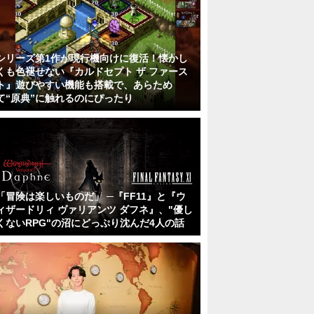
シリーズ第1作が現行機向けに復活！懐かし
くも色褪せない『カルドセプト ザ ファース
ト』遊びやすい機能も搭載で、あらため
て“原典”に触れるのにぴったり
「冒険は楽しいものだ」 ─『FF11』と『ウ
ィザードリィ ヴァリアンツ ダフネ』、"優し
くないRPG"の沼にどっぷり沈んだ4人の話