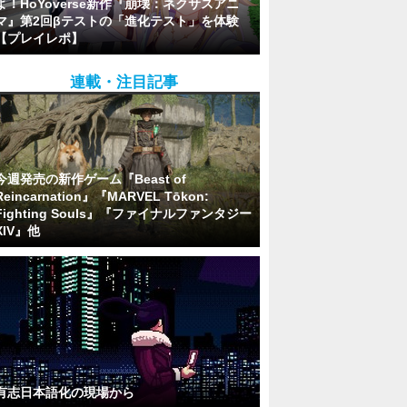
よ！HoYoverse新作『崩壊：ネクサスアニ
マ』第2回βテストの「進化テスト」を体験
【プレイレポ】
連載・注目記事
今週発売の新作ゲーム『Beast of
Reincarnation』『MARVEL Tōkon:
Fighting Souls』『ファイナルファンタジー
XIV』他
有志日本語化の現場から