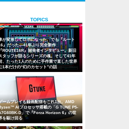
TOPICS
車が変形してロボになった、でも『ルート
16』だった―41年ぶり完全新作
『ROUTE16R』開発者インタビュー。新旧
スタッフが語るシリーズの魂。そして41年
前、たった1人のために手作業で直した世界
に1本だけの“幻のカセット”の話
ゲームプレイも録画配信もこれ1台。AMD
Ryzen™ AIプロセッサ搭載の「G TUNE P5-
A7G60BK-D」で『Forza Horizon 6』の世
界を駆け回る