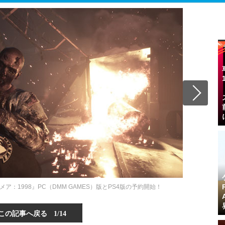
：1998』PC（DMM GAMES）版とPS4版の予約開始！
この記事へ戻る
1/14