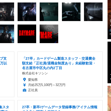
プ支
「27卒」カードゲーム製造スタッフ・交通費全
0万以
額支給「正社員/退職金制度あり」未経験歓迎・
名古屋市中区丸の内2丁目
株式会社キソシン
愛知県
月給25万5,100円～32万円
正社員
集スタ
27卒・新卒/ゲームデータ登録事務/アイテム情報