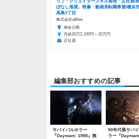
ッフ・クリエイタースキル習得「正社員/
ぼなし推奨」映像・動画系転職希望/横浜
高島3丁目
株式会社alBee
神奈川県
月給26万2,100円～32万円
正社員
編集部おすすめの記事
サバイバルホラー
90年代風サバ
『Daymare: 1998』無
ラー『Daymare