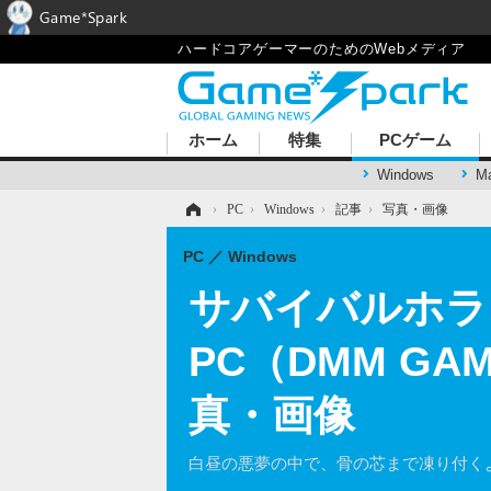
Game*Spark
ハードコアゲーマーのためのWebメディア
ホーム
特集
PCゲーム
Windows
M
ホーム
›
PC
›
Windows
›
記事
›
写真・画像
PC
Windows
サバイバルホラ
PC（DMM G
真・画像
白昼の悪夢の中で、骨の芯まで凍り付く