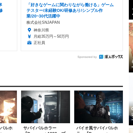
率
「好きなゲームに関わりながら働ける」ゲーム
修
テスター/未経験OK/研修あり/シンプル作
業/20~30代活躍中
株式会社SNJAPAN
神奈川県
月給35万円～50万円
正社員
Sponsored by
イバルホ
サバイバルホラー
バイオ風サバイバルホ