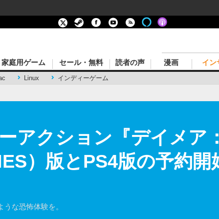
家庭用ゲーム
セール・無料
読者の声
漫画
イン
ac
Linux
インディーゲーム
ーアクション『デイメア：1
AMES）版とPS4版の予約開
ような恐怖体験を。