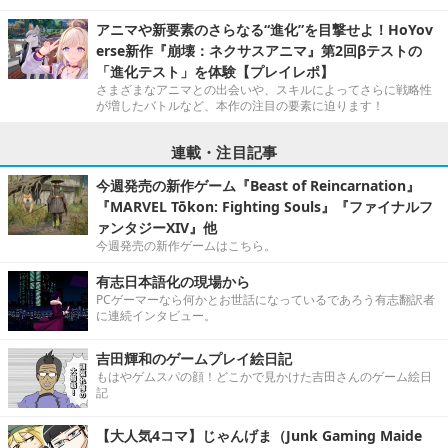
アニマや新要素のさらなる“進化”を目撃せよ！HoYov
erse新作『崩壊：ネクサスアニマ』第2回βテストの
「進化テスト」を体験【プレイレポ】
さまざまなアニマとの出会いや、スキルによってさらに戦略性
が増したバトルなど、本作の注目の要素に迫ります！
連載・注目記事
今週発売の新作ゲーム『Beast of Reincarnation』
『MARVEL Tōkon: Fighting Souls』『ファイナルフ
ァンタジーXIV』他
今週発売の新作ゲームはこちら。
有志日本語化の現場から
PCゲーマーなら何かとお世話になっているであろう有志翻訳者
に連続インタビュー。
吉田輝和のゲームプレイ絵日記
もはやゲムスパの顔！どこかで見かけた吉田さんのゲーム絵日
記
【大人気4コマ】じゃんげま（Junk Gaming Maide