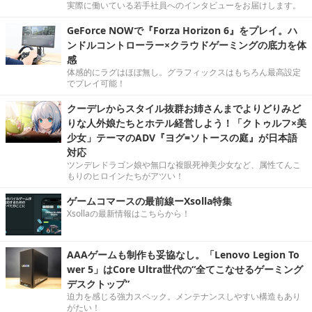
実際に働いている若手社員へのインタビューをお届けします。
GeForce NOWで『Forza Horizon 6』をプレイ。ハ
ンドルコントローラー×クラウドゲーミングの底力を体
感
体感的にラグはほぼ無し。グラフィックスはもちろん最高設定
でプレイ可能！
クーデレからスタイル抜群お姉さんまでよりどりみど
りな人外娘たちとホテル経営しよう！「クトゥルフ×美
少女」テーマのADV『ヨグ=ソトースの庭』が日本語
対応
ツンデレドラゴン娘や無口な複眼死神美少女など、属性てんこ
もりのヒロインたちがアツい！
ゲームコマースの最前線ーXsolla特集
Xsollaの最新情報はこちらから！
AAAゲームも制作も妥協なし。「Lenovo Legion To
wer 5」はCore Ultra世代の“全てこなせるゲーミング
デスクトップ”
迫力を感じる強力スペック。メンテナンスしやすい構造もあり
がたい！