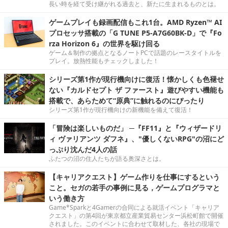
長い時を経て受け継がれる過去と、新たに生まれるものとは。
ゲームプレイも録画配信もこれ1台。AMD Ryzen™ AI
プロセッサ搭載の「G TUNE P5-A7G60BK-D」で『Fo
rza Horizon 6』の世界を駆け回る
ゲーム＆制作の拠点となるノートPCで話題のレースタイトルを
プレイ。放熱性能もチェックしました！
シリーズ第1作が現行機向けに復活！懐かしくも色褪せ
ない『カルドセプト ザ ファースト』遊びやすい機能も
搭載で、あらためて“原典”に触れるのにぴったり
シリーズ第1作が現行機向けの新機能を備えて復活！
「冒険は楽しいものだ」 ─『FF11』と『ウィザードリ
ィ ヴァリアンツ ダフネ』、"優しくないRPG"の沼にど
っぷり沈んだ4人の話
ふたつの沼の住人たちが語る奥深さとは。
【キャリアクエスト】ゲーム作りを仕事にするという
こと。セガの若手の事例に見る，ゲームプログラマと
いう働き方
Game*Sparkと4Gamerの合同による就活イベント「キャリア
クエスト」の第4回が東京都立産業貿易センター浜松町館で開催
されました。このイベントに合わせて取材した、各社の現場で