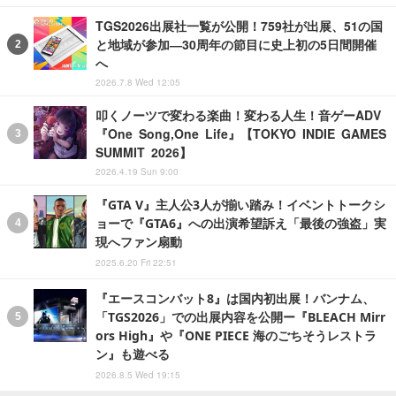
TGS2026出展社一覧が公開！759社が出展、51の国
と地域が参加―30周年の節目に史上初の5日間開催
へ
2026.7.8 Wed 12:05
叩くノーツで変わる楽曲！変わる人生！音ゲーADV
『One Song,One Life』【TOKYO INDIE GAMES
SUMMIT 2026】
2026.4.19 Sun 9:00
『GTA V』主人公3人が揃い踏み！イベントトークシ
ョーで『GTA6』への出演希望訴え「最後の強盗」実
現へファン扇動
2025.6.20 Fri 22:51
『エースコンバット8』は国内初出展！バンナム、
「TGS2026」での出展内容を公開ー『BLEACH Mirr
ors High』や『ONE PIECE 海のごちそうレストラ
ン』も遊べる
2026.8.5 Wed 19:15