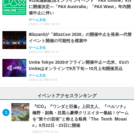
9日間連続配信オンラインイベント「PAX Online」9月
に開催決定―「PAX Australia」「PAX West」年内開
催中止に伴い
ゲーム文化
2020.6.17 Wed 16:16
Blizzardが「BlizzCon 2020」の開催中止を発表―代替
イベント開催の可能性を模索中
ゲーム文化
2020.5.27 Wed 10:47
Unite Tokyo 2020オフライン開催中止ー北米、EUの
Uniteはオンラインで9月下旬～10月上旬開催見込
ゲーム文化
2020.4.22 Wed 0:45
イベントアクセスランキング
『ICO』『ワンダと巨像』上田文人、『ペルソナ』
橋野・副島・目黒ら豪華クリエイター集結！ゲーム
を“第十の芸術”と称える祭典「The Tenth Mosai
c」9月22日・23日に開催
2026.8.7 Fri 10:10