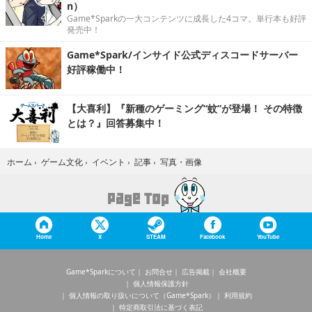
n）
Game*Sparkの一大コンテンツに成長した4コマ。単行本も好評
発売中！
Game*Spark/インサイド公式ディスコードサーバー
好評稼働中！
【大喜利】『新種のゲーミング“蚊”が登場！ その特徴
とは？』回答募集中！
写真・画像
ホーム
›
ゲーム文化
›
イベント
›
記事
›
Home
X
STEAM
Facebook
YouTube
Game*Sparkについて
お問合せ
広告掲載
会社概要
個人情報保護方針
個人情報の取り扱いについて（Game*Spark）
利用規約
特定商取引法に基づく表記