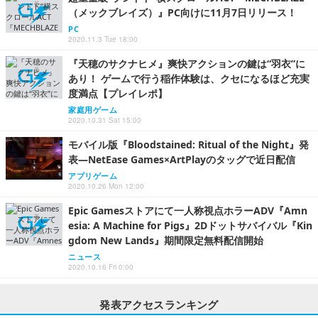
（メックブレイズ）』PC向けに11月7日リリース！
PC
2020.11.3 Tue 18:00
『天穂のサクナヒメ』爽快アクションの鍵は“羽衣”に
あり！ ゲームで行う稲作体験は、クセになるほど充実
度満点【プレイレポ】
家庭用ゲーム
2020.10.31 Sat 15:00
モバイル版『Bloodstained: Ritual of the Night』発
表―NetEase Games×ArtPlayのタッグで近日配信
アプリゲーム
2020.10.26 Mon 12:00
Epic Gamesストアにて一人称視点ホラーADV『Amn
esia: A Machine for Pigs』2Dドットサバイバル『Kin
gdom New Lands』期間限定無料配信開始
ニュース
2020.10.16 Fri 0:00
発表アクセスランキング