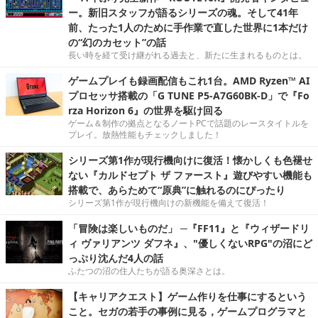
ー。新旧スタッフが語るシリーズの魂。そして41年
前、たった1人のために手作業で直した世界に1本だけ
の“幻のカセット”の話
長い時を経て受け継がれる過去と、新たに生まれるものとは。
ゲームプレイも録画配信もこれ1台。AMD Ryzen™ AI
プロセッサ搭載の「G TUNE P5-A7G60BK-D」で『Fo
rza Horizon 6』の世界を駆け回る
ゲーム＆制作の拠点となるノートPCで話題のレースタイトルを
プレイ。放熱性能もチェックしました！
シリーズ第1作が現行機向けに復活！懐かしくも色褪せ
ない『カルドセプト ザ ファースト』遊びやすい機能も
搭載で、あらためて“原典”に触れるのにぴったり
シリーズ第1作が現行機向けの新機能を備えて復活！
「冒険は楽しいものだ」 ─『FF11』と『ウィザードリ
ィ ヴァリアンツ ダフネ』、"優しくないRPG"の沼にど
っぷり沈んだ4人の話
ふたつの沼の住人たちが語る奥深さとは。
【キャリアクエスト】ゲーム作りを仕事にするという
こと。セガの若手の事例に見る，ゲームプログラマと