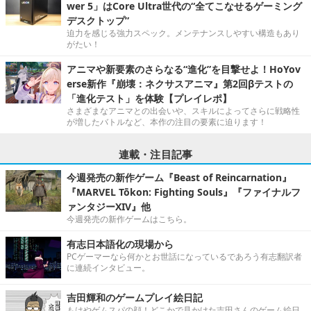
wer 5」はCore Ultra世代の“全てこなせるゲーミング
デスクトップ”
迫力を感じる強力スペック。メンテナンスしやすい構造もあり
がたい！
アニマや新要素のさらなる“進化”を目撃せよ！HoYov
erse新作『崩壊：ネクサスアニマ』第2回βテストの
「進化テスト」を体験【プレイレポ】
さまざまなアニマとの出会いや、スキルによってさらに戦略性
が増したバトルなど、本作の注目の要素に迫ります！
連載・注目記事
今週発売の新作ゲーム『Beast of Reincarnation』
『MARVEL Tōkon: Fighting Souls』『ファイナルフ
ァンタジーXIV』他
今週発売の新作ゲームはこちら。
有志日本語化の現場から
PCゲーマーなら何かとお世話になっているであろう有志翻訳者
に連続インタビュー。
吉田輝和のゲームプレイ絵日記
もはやゲムスパの顔！どこかで見かけた吉田さんのゲーム絵日