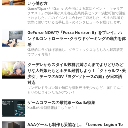
いう働き方
Game*Sparkと4Gamerの合同による就活イベント「キャリア
クエスト」の第4回が東京都立産業貿易センター浜松町館で開催
されました。このイベントに合わせて取材した、各社の現場で
実際に働いている若手社員へのインタビューをお届けします。
GeForce NOWで『Forza Horizon 6』をプレイ。ハ
ンドルコントローラー×クラウドゲーミングの底力を体
感
体感的にラグはほぼ無し。グラフィックスはもちろん最高設定
でプレイ可能！
クーデレからスタイル抜群お姉さんまでよりどりみど
りな人外娘たちとホテル経営しよう！「クトゥルフ×美
少女」テーマのADV『ヨグ=ソトースの庭』が日本語
対応
ツンデレドラゴン娘や無口な複眼死神美少女など、属性てんこ
もりのヒロインたちがアツい！
ゲームコマースの最前線ーXsolla特集
Xsollaの最新情報はこちらから！
AAAゲームも制作も妥協なし。「Lenovo Legion To