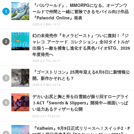
『パルワールド』、MMORPGになる。オープンワ
ールドで仲間と一緒に冒険できるモバイル向け作品
『Palworld Online』発表
2026.8.3 Mon 13:17
幻の未発売作『キメラビースト』ついに復刻！『ジ
ャレコ アーケード コレクション』全32タイトルが
出揃う―敵を捕食し進化する異色バイオSTG、2026
年度発売へ
2026.8.6 Thu 19:17
『ゴーストリコン』25周年迎える8月6日に新情報公
開。新作かそれとも？
2026.8.3 Mon 22:15
デカいお尻と胸と斧を白雪姫が振り回すローグライ
トACT『Swords & Slippers』開発中―画面いっぱ
い迫力あるティザーも公開
2025.3.21 Fri 23:40
『Valheim』9月9日正式リリースへ！スイッチ2・P