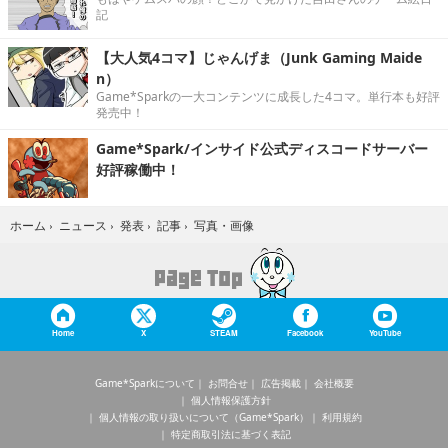
記
【大人気4コマ】じゃんげま（Junk Gaming Maide
n）
Game*Sparkの一大コンテンツに成長した4コマ。単行本も好評
発売中！
Game*Spark/インサイド公式ディスコードサーバー
好評稼働中！
写真・画像
ホーム
›
ニュース
›
発表
›
記事
›
Home
X
STEAM
Facebook
YouTube
Game*Sparkについて
お問合せ
広告掲載
会社概要
個人情報保護方針
個人情報の取り扱いについて（Game*Spark）
利用規約
特定商取引法に基づく表記