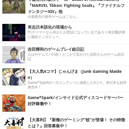
『MARVEL Tōkon: Fighting Souls』『ファイナルフ
ァンタジーXIV』他
今週発売の新作ゲームはこちら。
有志日本語化の現場から
PCゲーマーなら何かとお世話になっているであろう有志翻訳者
に連続インタビュー。
吉田輝和のゲームプレイ絵日記
もはやゲムスパの顔！どこかで見かけた吉田さんのゲーム絵日
記
【大人気4コマ】じゃんげま（Junk Gaming Maide
n）
Game*Sparkの一大コンテンツに成長した4コマ。単行本も好評
発売中！
Game*Spark/インサイド公式ディスコードサーバー
好評稼働中！
【大喜利】『新種のゲーミング“蚊”が登場！ その特徴
とは？』回答募集中！