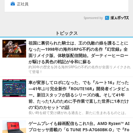
正社員
Sponsored by
トピックス
祖国に裏切られた騎士は、王の仇敵の娘を護ることに
なった―1998年の海外SRPG不朽の名作『幻世録』全
面リメイク版、体験版配信開始。ダーティーヒーロー
が駆ける異色の戦記が令和に蘇る
約30年の歴史を誇る海外SRPGの不朽の名作が全面リメイクされ
て登場！
車が変形してロボになった、でも『ルート16』だった
―41年ぶり完全新作『ROUTE16R』開発者インタビュ
ー。新旧スタッフが語るシリーズの魂。そして41年
前、たった1人のために手作業で直した世界に1本だけ
の“幻のカセット”の話
長い時を経て受け継がれる過去と、新たに生まれるものとは。
ゲームプレイも録画配信もこれ1台。AMD Ryzen™ AI
プロセッサ搭載の「G TUNE P5-A7G60BK-D」で『Fo