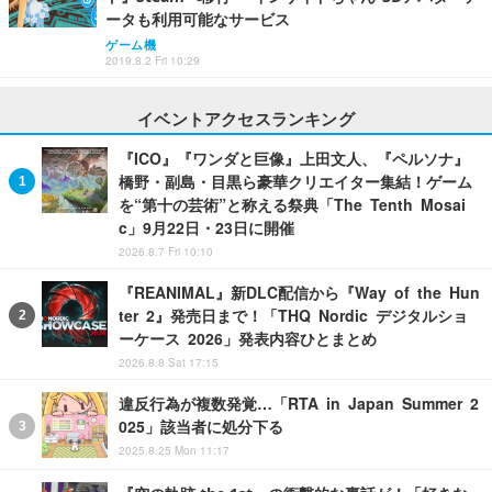
ータも利用可能なサービス
ゲーム機
2019.8.2 Fri 10:29
イベントアクセスランキング
『ICO』『ワンダと巨像』上田文人、『ペルソナ』
橋野・副島・目黒ら豪華クリエイター集結！ゲーム
を“第十の芸術”と称える祭典「The Tenth Mosai
c」9月22日・23日に開催
2026.8.7 Fri 10:10
『REANIMAL』新DLC配信から『Way of the Hun
ter 2』発売日まで！「THQ Nordic デジタルショ
ーケース 2026」発表内容ひとまとめ
2026.8.8 Sat 17:15
違反行為が複数発覚…「RTA in Japan Summer 2
025」該当者に処分下る
2025.8.25 Mon 11:17