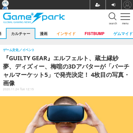
search
menu
料
カルチャー
漫画
インサイド
FISTBUMP
ゲムマイド
ゲーム文化
イベント
『GUILTY GEAR』エルフェルト、蔵土縁紗
夢、ディズィー、梅喧の3Dアバターが「バーチ
ャルマーケット5」で発売決定！ 4枚目の写真・
画像
2020.11.24 Tue 12:15