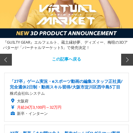
『GUILTY GEAR』エルフェルト、蔵土縁紗夢、ディズィー、梅喧の3Dア
バターが「バーチャルマーケット5」で発売決定！
この記事へ戻る
「27卒」ゲーム実況・eスポーツ動画の編集スタッフ正社員/
完全週休2日制・動画スキル習得/大阪市淀川区西中島5丁目
株式会社ELシステム
大阪府
月給24万3,100円～32万円
新卒・インターン