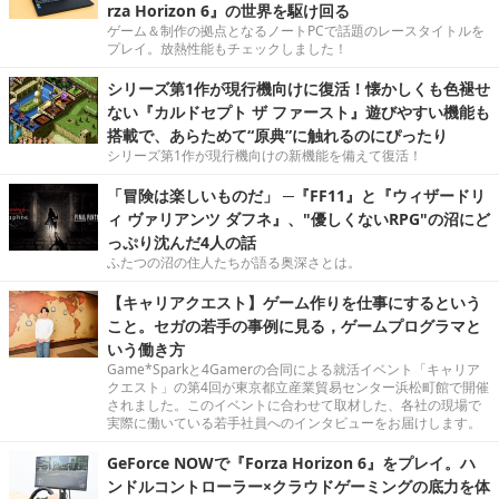
rza Horizon 6』の世界を駆け回る
ゲーム＆制作の拠点となるノートPCで話題のレースタイトルを
プレイ。放熱性能もチェックしました！
シリーズ第1作が現行機向けに復活！懐かしくも色褪せ
ない『カルドセプト ザ ファースト』遊びやすい機能も
搭載で、あらためて“原典”に触れるのにぴったり
シリーズ第1作が現行機向けの新機能を備えて復活！
「冒険は楽しいものだ」 ─『FF11』と『ウィザードリ
ィ ヴァリアンツ ダフネ』、"優しくないRPG"の沼にど
っぷり沈んだ4人の話
ふたつの沼の住人たちが語る奥深さとは。
【キャリアクエスト】ゲーム作りを仕事にするという
こと。セガの若手の事例に見る，ゲームプログラマと
いう働き方
Game*Sparkと4Gamerの合同による就活イベント「キャリア
クエスト」の第4回が東京都立産業貿易センター浜松町館で開催
されました。このイベントに合わせて取材した、各社の現場で
実際に働いている若手社員へのインタビューをお届けします。
GeForce NOWで『Forza Horizon 6』をプレイ。ハ
ンドルコントローラー×クラウドゲーミングの底力を体