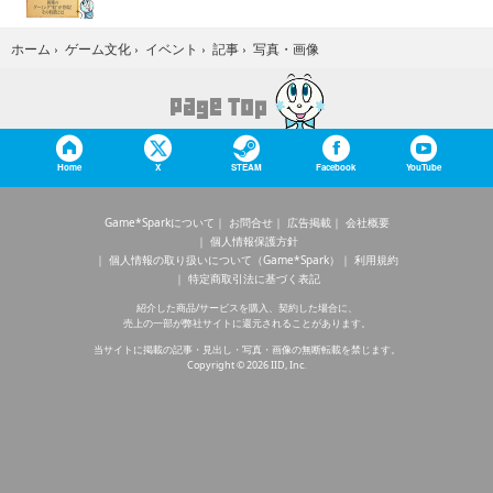
写真・画像
ホーム
›
ゲーム文化
›
イベント
›
記事
›
Home
X
STEAM
Facebook
YouTube
Game*Sparkについて
お問合せ
広告掲載
会社概要
個人情報保護方針
個人情報の取り扱いについて（Game*Spark）
利用規約
特定商取引法に基づく表記
紹介した商品/サービスを購入、契約した場合に、
売上の一部が弊社サイトに還元されることがあります。
当サイトに掲載の記事・見出し・写真・画像の無断転載を禁じます。
Copyright © 2026 IID, Inc.