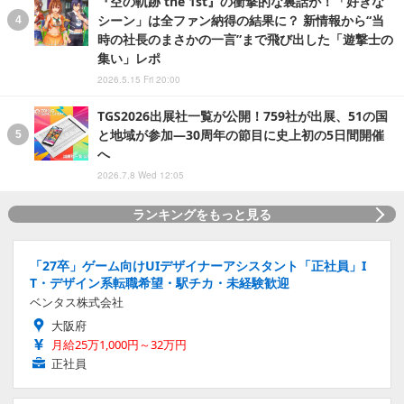
『空の軌跡 the 1st』の衝撃的な裏話が！「好きな
シーン」は全ファン納得の結果に？ 新情報から“当
時の社長のまさかの一言”まで飛び出した「遊撃士の
集い」レポ
2026.5.15 Fri 20:00
TGS2026出展社一覧が公開！759社が出展、51の国
と地域が参加―30周年の節目に史上初の5日間開催
へ
2026.7.8 Wed 12:05
ランキングをもっと見る
「27卒」ゲーム向けUIデザイナーアシスタント「正社員」I
T・デザイン系転職希望・駅チカ・未経験歓迎
ベンタス株式会社
大阪府
月給25万1,000円～32万円
正社員