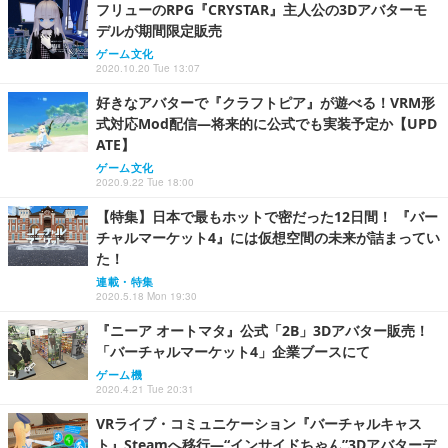
フリューのRPG『CRYSTAR』主人公の3Dアバターモ
デルが期間限定販売
ゲーム文化
2020.10.20 Tue 13:07
好きなアバターで『クラフトピア』が遊べる！VRM形
式対応Mod配信―将来的に公式でも実装予定か【UPD
ATE】
ゲーム文化
2020.9.22 Tue 18:00
【特集】日本で最もホットで密だった12日間！ 『バー
チャルマーケット4』には仮想空間の未来が詰まってい
た！
連載・特集
2020.5.18 Mon 19:30
『ニーア オートマタ』公式「2B」3Dアバター販売！
「バーチャルマーケット4」企業ブースにて
ゲーム機
2020.4.21 Tue 20:31
VRライブ・コミュニケーション『バーチャルキャス
ト』Steamへ移行―“インサイドちゃん”3Dアバターデ