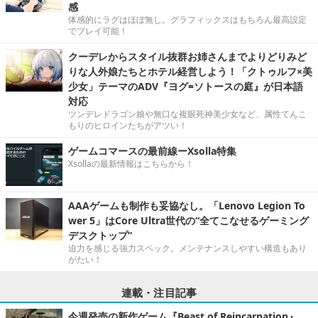
感
体感的にラグはほぼ無し。グラフィックスはもちろん最高設定
でプレイ可能！
クーデレからスタイル抜群お姉さんまでよりどりみど
りな人外娘たちとホテル経営しよう！「クトゥルフ×美
少女」テーマのADV『ヨグ=ソトースの庭』が日本語
対応
ツンデレドラゴン娘や無口な複眼死神美少女など、属性てんこ
もりのヒロインたちがアツい！
ゲームコマースの最前線ーXsolla特集
Xsollaの最新情報はこちらから！
AAAゲームも制作も妥協なし。「Lenovo Legion To
wer 5」はCore Ultra世代の“全てこなせるゲーミング
デスクトップ”
迫力を感じる強力スペック。メンテナンスしやすい構造もあり
がたい！
連載・注目記事
今週発売の新作ゲーム『Beast of Reincarnation』