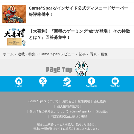
Game*Spark/インサイド公式ディスコードサーバー
好評稼働中！
【大喜利】『新種のゲーミング“蚊”が登場！ その特徴
とは？』回答募集中！
写真・画像
ホーム
›
連載・特集
›
Game*Sparkレビュー
›
記事
›
Home
X
STEAM
Facebook
YouTube
Game*Sparkについて
お問合せ
広告掲載
会社概要
個人情報保護方針
個人情報の取り扱いについて（Game*Spark）
利用規約
特定商取引法に基づく表記
紹介した商品/サービスを購入、契約した場合に、
売上の一部が弊社サイトに還元されることがあります。