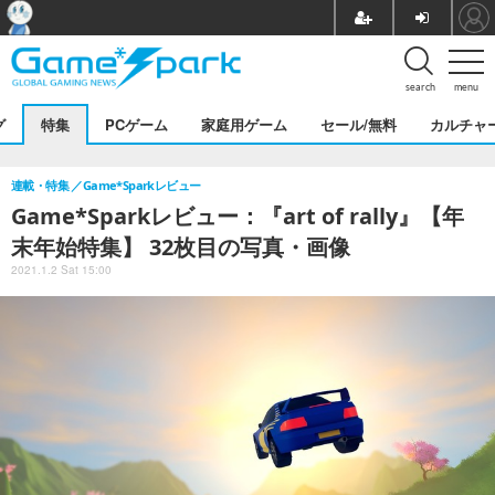
search
menu
グ
特集
PCゲーム
家庭用ゲーム
セール/無料
カルチャ
連載・特集
Game*Sparkレビュー
Game*Sparkレビュー：『art of rally』【年
末年始特集】 32枚目の写真・画像
2021.1.2 Sat 15:00