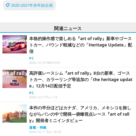
2020-2021年末年始企画
関連ニュース
本格的操作感で楽しめる『art of rally』新車やゴース
トカー、バウンド軽減などの「Heritage Update」配
信
PC
2020.12.16 Wed 8:00
高評価レースシム『art of rally』8台の新車、ゴース
トカー、カラーリング等追加の「the heritage updat
e」12月14日配信予定
PC
2020.12.3 Thu 1:15
本作の半分ほどはカナダ、アメリカ、メキシコを旅し
ながらバンの中で開発―俯瞰視点レース『art of rall
y』開発者ミニインタビュー
連載・特集
2020.10.11 Sun 18:00