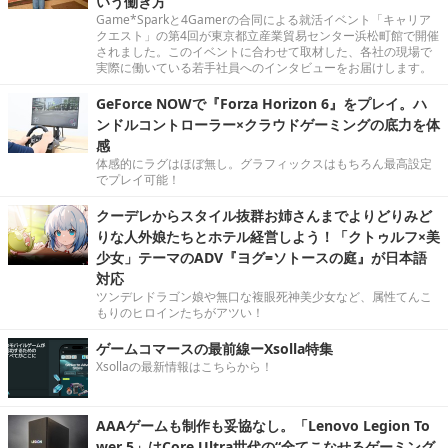
いう働き方
Game*Sparkと4Gamerの合同による就活イベント「キャリア
クエスト」の第4回が東京都立産業貿易センター浜松町館で開催
されました。このイベントに合わせて取材した、各社の現場で
実際に働いている若手社員へのインタビューをお届けします。
GeForce NOWで『Forza Horizon 6』をプレイ。ハ
ンドルコントローラー×クラウドゲーミングの底力を体
感
体感的にラグはほぼ無し。グラフィックスはもちろん最高設定
でプレイ可能！
クーデレからスタイル抜群お姉さんまでよりどりみど
りな人外娘たちとホテル経営しよう！「クトゥルフ×美
少女」テーマのADV『ヨグ=ソトースの庭』が日本語
対応
ツンデレドラゴン娘や無口な複眼死神美少女など、属性てんこ
もりのヒロインたちがアツい！
ゲームコマースの最前線ーXsolla特集
Xsollaの最新情報はこちらから！
AAAゲームも制作も妥協なし。「Lenovo Legion To
wer 5」はCore Ultra世代の“全てこなせるゲーミング