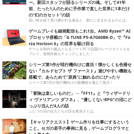
ー。新旧スタッフが語るシリーズの魂。そして41年
前、たった1人のために手作業で直した世界に1本だけ
の“幻のカセット”の話
長い時を経て受け継がれる過去と、新たに生まれるものとは。
ゲームプレイも録画配信もこれ1台。AMD Ryzen™ AI
プロセッサ搭載の「G TUNE P5-A7G60BK-D」で『Fo
rza Horizon 6』の世界を駆け回る
ゲーム＆制作の拠点となるノートPCで話題のレースタイトルを
プレイ。放熱性能もチェックしました！
シリーズ第1作が現行機向けに復活！懐かしくも色褪せ
ない『カルドセプト ザ ファースト』遊びやすい機能も
搭載で、あらためて“原典”に触れるのにぴったり
シリーズ第1作が現行機向けの新機能を備えて復活！
「冒険は楽しいものだ」 ─『FF11』と『ウィザードリ
ィ ヴァリアンツ ダフネ』、"優しくないRPG"の沼にど
っぷり沈んだ4人の話
ふたつの沼の住人たちが語る奥深さとは。
【キャリアクエスト】ゲーム作りを仕事にするという
こと。セガの若手の事例に見る，ゲームプログラマと