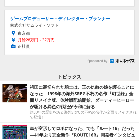
ゲームプロデューサー・ディレクター・プランナー
株式会社サムライ・ソフト
東京都
月給28万円～32万円
正社員
Sponsored by
トピックス
祖国に裏切られた騎士は、王の仇敵の娘を護ることに
なった―1998年の海外SRPG不朽の名作『幻世録』全
面リメイク版、体験版配信開始。ダーティーヒーロー
が駆ける異色の戦記が令和に蘇る
約30年の歴史を誇る海外SRPGの不朽の名作が全面リメイクされ
て登場！
車が変形してロボになった、でも『ルート16』だった
―41年ぶり完全新作『ROUTE16R』開発者インタビュ