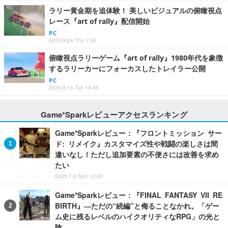
ラリー黄金期を追体験！ 美しいビジュアルの俯瞰視点
レース『art of rally』配信開始
PC
2020.9.24 Thu 1:52
俯瞰視点ラリーゲーム『art of rally』1980年代を象徴
するラリーカーにフォーカスしたトレイラー公開
PC
2020.9.15 Tue 19:45
Game*Sparkレビューアクセスランキング
Game*Sparkレビュー：『フロントミッション サー
ド: リメイク』カスタマイズ性や戦闘の楽しさは間
違いなし！ただし追加要素の不便さには改善を求め
たい
2025.7.6 Sun 12:00
Game*Sparkレビュー：『FINAL FANTASY VII RE
BIRTH』―ただの“続編”と侮ることなかれ。「ゲー
ム史に残るレベルのハイクオリティなRPG」の光と
陰