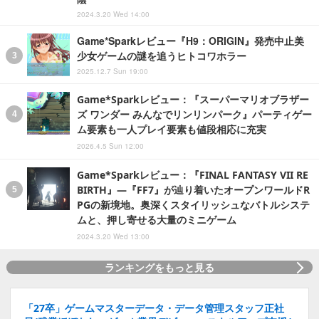
2024.3.20 Wed 14:00
Game*Sparkレビュー『H9：ORIGIN』発売中止美
少女ゲームの謎を追うヒトコワホラー
2025.12.7 Sun 19:00
Game*Sparkレビュー：『スーパーマリオブラザー
ズ ワンダー みんなでリンリンパーク』パーティゲー
ム要素も一人プレイ要素も値段相応に充実
2026.4.5 Sun 12:00
Game*Sparkレビュー：『FINAL FANTASY VII RE
BIRTH』―『FF7』が辿り着いたオープンワールドR
PGの新境地。奥深くスタイリッシュなバトルシステ
ムと、押し寄せる大量のミニゲーム
2024.3.20 Wed 13:00
ランキングをもっと見る
「27卒」ゲームマスターデータ・データ管理スタッフ正社