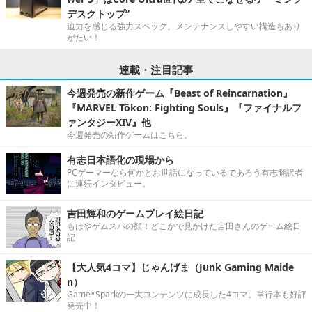
デスクトップ”
迫力を感じる強力スペック。メンテナンスしやすい構造もあり
がたい！
連載・注目記事
今週発売の新作ゲーム『Beast of Reincarnation』
『MARVEL Tōkon: Fighting Souls』『ファイナルフ
ァンタジーXIV』他
今週発売の新作ゲームはこちら。
有志日本語化の現場から
PCゲーマーなら何かとお世話になっているであろう有志翻訳者
に連続インタビュー。
吉田輝和のゲームプレイ絵日記
もはやゲムスパの顔！どこかで見かけた吉田さんのゲーム絵日
記
【大人気4コマ】じゃんげま（Junk Gaming Maide
n）
Game*Sparkの一大コンテンツに成長した4コマ。単行本も好評
発売中！