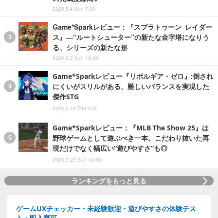
2025.5.4 Sun 7:00
Game*Sparkレビュー：『スプラトゥーン レイダー
ス』―“ルートシューター”の新たな金字塔になりう
る、シリーズの新たな形
2026.8.2 Sun 19:30
Game*Sparkレビュー『リボルギア・ゼロ』:倒され
にくいがスリルがある、難しいバランスを実現した
傑作STG
2026.2.19 Thu 0:00
Game*Sparkレビュー：『MLB The Show 25』は
野球ゲームとして遊ぶべき一本。こだわり抜いた再
現だけでなく幅広い“遊びやすさ”も◎
2025.3.23 Sun 19:00
ランキングをもっと見る
ゲームUXチェッカー・未経験歓迎・遊びやすさの体験テス
ト・即入寮可