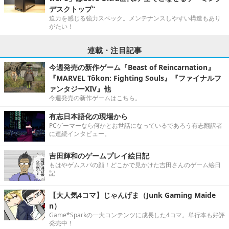
デスクトップ”
迫力を感じる強力スペック。メンテナンスしやすい構造もあり
がたい！
連載・注目記事
今週発売の新作ゲーム『Beast of Reincarnation』
『MARVEL Tōkon: Fighting Souls』『ファイナルフ
ァンタジーXIV』他
今週発売の新作ゲームはこちら。
有志日本語化の現場から
PCゲーマーなら何かとお世話になっているであろう有志翻訳者
に連続インタビュー。
吉田輝和のゲームプレイ絵日記
もはやゲムスパの顔！どこかで見かけた吉田さんのゲーム絵日
記
【大人気4コマ】じゃんげま（Junk Gaming Maide
n）
Game*Sparkの一大コンテンツに成長した4コマ。単行本も好評
発売中！