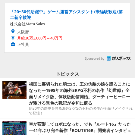
「20~30代活躍中」ゲーム運営アシスタント/未経験歓迎/第
二新卒歓迎
株式会社Meta Sales
大阪府
月給30万3,000円～40万円
正社員
Sponsored by
トピックス
祖国に裏切られた騎士は、王の仇敵の娘を護ることに
なった―1998年の海外SRPG不朽の名作『幻世録』全
面リメイク版、体験版配信開始。ダーティーヒーロー
が駆ける異色の戦記が令和に蘇る
約30年の歴史を誇る海外SRPGの不朽の名作が全面リメイクされ
て登場！
車が変形してロボになった、でも『ルート16』だった
―41年ぶり完全新作『ROUTE16R』開発者インタビュ