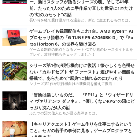
ー。新旧スタッフが語るシリーズの魂。そして41年
前、たった1人のために手作業で直した世界に1本だけ
の“幻のカセット”の話
長い時を経て受け継がれる過去と、新たに生まれるものとは。
ゲームプレイも録画配信もこれ1台。AMD Ryzen™ AI
プロセッサ搭載の「G TUNE P5-A7G60BK-D」で『Fo
rza Horizon 6』の世界を駆け回る
ゲーム＆制作の拠点となるノートPCで話題のレースタイトルを
プレイ。放熱性能もチェックしました！
シリーズ第1作が現行機向けに復活！懐かしくも色褪せ
ない『カルドセプト ザ ファースト』遊びやすい機能も
搭載で、あらためて“原典”に触れるのにぴったり
シリーズ第1作が現行機向けの新機能を備えて復活！
「冒険は楽しいものだ」 ─『FF11』と『ウィザードリ
ィ ヴァリアンツ ダフネ』、"優しくないRPG"の沼にど
っぷり沈んだ4人の話
ふたつの沼の住人たちが語る奥深さとは。
【キャリアクエスト】ゲーム作りを仕事にするという
こと。セガの若手の事例に見る，ゲームプログラマと
いう働き方