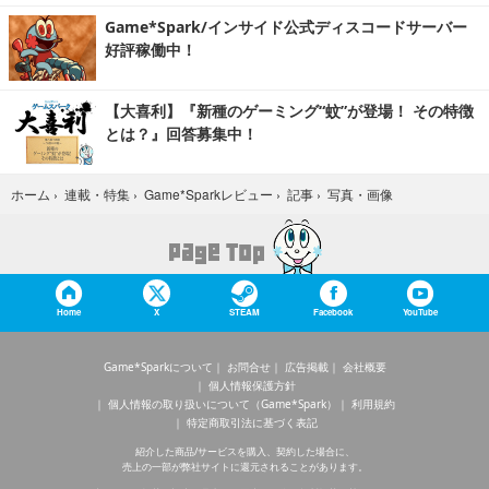
Game*Spark/インサイド公式ディスコードサーバー
好評稼働中！
【大喜利】『新種のゲーミング“蚊”が登場！ その特徴
とは？』回答募集中！
写真・画像
ホーム
›
連載・特集
›
Game*Sparkレビュー
›
記事
›
Home
X
STEAM
Facebook
YouTube
Game*Sparkについて
お問合せ
広告掲載
会社概要
個人情報保護方針
個人情報の取り扱いについて（Game*Spark）
利用規約
特定商取引法に基づく表記
紹介した商品/サービスを購入、契約した場合に、
売上の一部が弊社サイトに還元されることがあります。