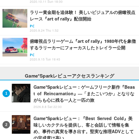
2020.10.11 Sun 18:00
ラリー黄金期を追体験！ 美しいビジュアルの俯瞰視点
レース『art of rally』配信開始
PC
2020.9.24 Thu 1:52
俯瞰視点ラリーゲーム『art of rally』1980年代を象徴
するラリーカーにフォーカスしたトレイラー公開
PC
2020.9.15 Tue 19:45
Game*Sparkレビューアクセスランキング
Game*Sparkレビュー：ゲームフリーク新作『Beas
t of Reincarnation』―「またこいつか」となりな
がらも心に残る一人と一匹の旅
2026.8.8 Sat 22:00
Game*Sparkレビュー：『Best Served Cold』美
味しいカクテルを提供し、客と会話して情報を集
め、事件の真実を導き出す。堅実な推理ADVとして
の完成度は高い