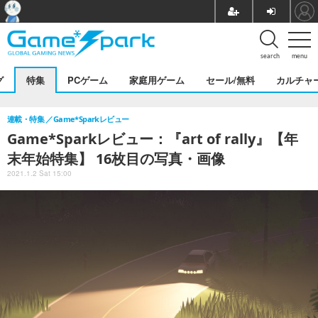
search
menu
グ
特集
PCゲーム
家庭用ゲーム
セール/無料
カルチャ
連載・特集
Game*Sparkレビュー
Game*Sparkレビュー：『art of rally』【年
末年始特集】 16枚目の写真・画像
2021.1.2 Sat 15:00