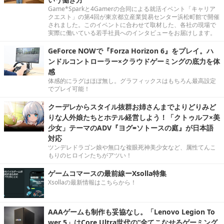
Game*Sparkと4Gamerの合同による就活イベント「キャリア
クエスト」の第4回が東京都立産業貿易センター浜松町館で開催
されました。このイベントに合わせて取材した、各社の現場で
実際に働いている若手社員へのインタビューをお届けします。
GeForce NOWで『Forza Horizon 6』をプレイ。ハ
ンドルコントローラー×クラウドゲーミングの底力を体
感
体感的にラグはほぼ無し。グラフィックスはもちろん最高設定
でプレイ可能！
クーデレからスタイル抜群お姉さんまでよりどりみど
りな人外娘たちとホテル経営しよう！「クトゥルフ×美
少女」テーマのADV『ヨグ=ソトースの庭』が日本語
対応
ツンデレドラゴン娘や無口な複眼死神美少女など、属性てんこ
もりのヒロインたちがアツい！
ゲームコマースの最前線ーXsolla特集
Xsollaの最新情報はこちらから！
AAAゲームも制作も妥協なし。「Lenovo Legion To
wer 5」はCore Ultra世代の“全てこなせるゲーミング