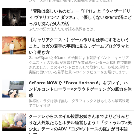
シリーズ第1作が現行機向けの新機能を備えて復活！
「冒険は楽しいものだ」 ─『FF11』と『ウィザードリ
ィ ヴァリアンツ ダフネ』、"優しくないRPG"の沼にど
っぷり沈んだ4人の話
ふたつの沼の住人たちが語る奥深さとは。
【キャリアクエスト】ゲーム作りを仕事にするという
こと。セガの若手の事例に見る，ゲームプログラマと
いう働き方
Game*Sparkと4Gamerの合同による就活イベント「キャリア
クエスト」の第4回が東京都立産業貿易センター浜松町館で開催
されました。このイベントに合わせて取材した、各社の現場で
実際に働いている若手社員へのインタビューをお届けします。
GeForce NOWで『Forza Horizon 6』をプレイ。ハ
ンドルコントローラー×クラウドゲーミングの底力を体
感
体感的にラグはほぼ無し。グラフィックスはもちろん最高設定
でプレイ可能！
クーデレからスタイル抜群お姉さんまでよりどりみど
りな人外娘たちとホテル経営しよう！「クトゥルフ×美
少女」テーマのADV『ヨグ=ソトースの庭』が日本語