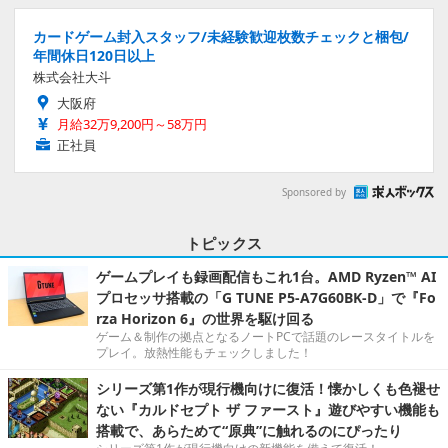
カードゲーム封入スタッフ/未経験歓迎枚数チェックと梱包/
年間休日120日以上
株式会社大斗
大阪府
月給32万9,200円～58万円
正社員
Sponsored by
トピックス
ゲームプレイも録画配信もこれ1台。AMD Ryzen™ AI
プロセッサ搭載の「G TUNE P5-A7G60BK-D」で『Fo
rza Horizon 6』の世界を駆け回る
ゲーム＆制作の拠点となるノートPCで話題のレースタイトルを
プレイ。放熱性能もチェックしました！
シリーズ第1作が現行機向けに復活！懐かしくも色褪せ
ない『カルドセプト ザ ファースト』遊びやすい機能も
搭載で、あらためて“原典”に触れるのにぴったり