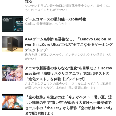
対応
ツンデレドラゴン娘や無口な複眼死神美少女など、属性てんこ
もりのヒロインたちがアツい！
ゲームコマースの最前線ーXsolla特集
Xsollaの最新情報はこちらから！
AAAゲームも制作も妥協なし。「Lenovo Legion To
wer 5」はCore Ultra世代の“全てこなせるゲーミング
デスクトップ”
迫力を感じる強力スペック。メンテナンスしやすい構造もあり
がたい！
アニマや新要素のさらなる“進化”を目撃せよ！HoYov
erse新作『崩壊：ネクサスアニマ』第2回βテストの
「進化テスト」を体験【プレイレポ】
さまざまなアニマとの出会いや、スキルによってさらに戦略性
が増したバトルなど、本作の注目の要素に迫ります！
『空の軌跡』を遊ぶのは「今」がベスト！暑い夏、涼
しい部屋の中で“青い空”が似合う大冒険へ―最安値で
セール中の『the 1st』から新作『空の軌跡 the 2nd』
まで駆け抜けよう