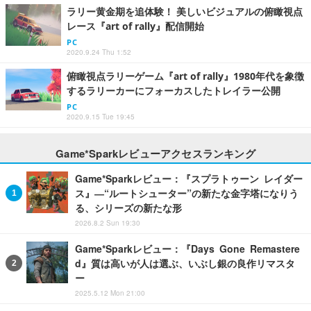
ラリー黄金期を追体験！ 美しいビジュアルの俯瞰視点
レース『art of rally』配信開始
PC
2020.9.24 Thu 1:52
俯瞰視点ラリーゲーム『art of rally』1980年代を象徴
するラリーカーにフォーカスしたトレイラー公開
PC
2020.9.15 Tue 19:45
Game*Sparkレビューアクセスランキング
Game*Sparkレビュー：『スプラトゥーン レイダー
ス』―“ルートシューター”の新たな金字塔になりう
る、シリーズの新たな形
2026.8.2 Sun 19:30
Game*Sparkレビュー：『Days Gone Remastere
d』質は高いが人は選ぶ、いぶし銀の良作リマスタ
ー
2025.5.12 Mon 21:00