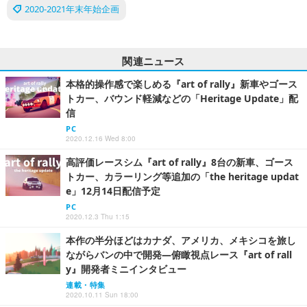
2020-2021年末年始企画
関連ニュース
本格的操作感で楽しめる『art of rally』新車やゴース
トカー、バウンド軽減などの「Heritage Update」配
信
PC
2020.12.16 Wed 8:00
高評価レースシム『art of rally』8台の新車、ゴース
トカー、カラーリング等追加の「the heritage updat
e」12月14日配信予定
PC
2020.12.3 Thu 1:15
本作の半分ほどはカナダ、アメリカ、メキシコを旅し
ながらバンの中で開発―俯瞰視点レース『art of rall
y』開発者ミニインタビュー
連載・特集
2020.10.11 Sun 18:00