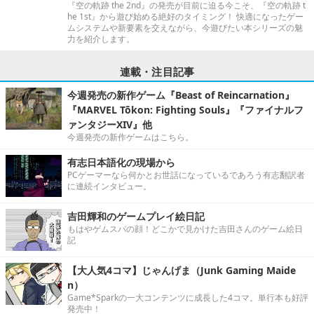
『空の軌跡 the 2nd』の発売が目前に迫る今こそ、『空の軌跡 t
he 1st』から遊び始める絶好のタイミング！ 快適になったゲー
ムシステムや新要素を交えながら、今遊びたい本シリーズの魅
力を紹介します。
連載・注目記事
今週発売の新作ゲーム『Beast of Reincarnation』
『MARVEL Tōkon: Fighting Souls』『ファイナルフ
ァンタジーXIV』他
今週発売の新作ゲームはこちら。
有志日本語化の現場から
PCゲーマーなら何かとお世話になっているであろう有志翻訳者
に連続インタビュー。
吉田輝和のゲームプレイ絵日記
もはやゲムスパの顔！どこかで見かけた吉田さんのゲーム絵日
記
【大人気4コマ】じゃんげま（Junk Gaming Maide
n）
Game*Sparkの一大コンテンツに成長した4コマ。単行本も好評
発売中！