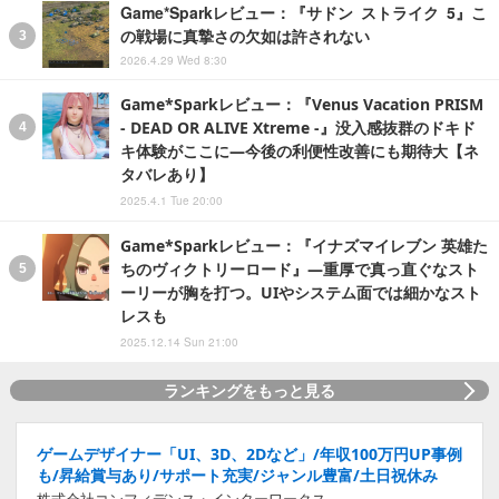
Game*Sparkレビュー：『サドン ストライク 5』こ
の戦場に真摯さの欠如は許されない
2026.4.29 Wed 8:30
Game*Sparkレビュー：『Venus Vacation PRISM
- DEAD OR ALIVE Xtreme -』没入感抜群のドキド
キ体験がここに―今後の利便性改善にも期待大【ネ
タバレあり】
2025.4.1 Tue 20:00
Game*Sparkレビュー：『イナズマイレブン 英雄た
ちのヴィクトリーロード』―重厚で真っ直ぐなスト
ーリーが胸を打つ。UIやシステム面では細かなスト
レスも
2025.12.14 Sun 21:00
ランキングをもっと見る
ゲームデザイナー「UI、3D、2Dなど」/年収100万円UP事例
も/昇給賞与あり/サポート充実/ジャンル豊富/土日祝休み
株式会社コンフィデンス・インターワークス