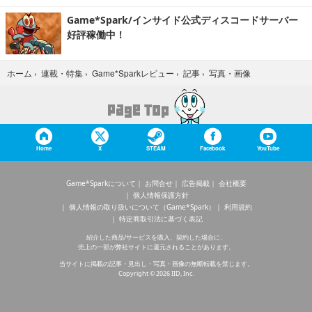
Game*Spark/インサイド公式ディスコードサーバー
好評稼働中！
写真・画像
ホーム
›
連載・特集
›
Game*Sparkレビュー
›
記事
›
Home
X
STEAM
Facebook
YouTube
Game*Sparkについて
お問合せ
広告掲載
会社概要
個人情報保護方針
個人情報の取り扱いについて（Game*Spark）
利用規約
特定商取引法に基づく表記
紹介した商品/サービスを購入、契約した場合に、
売上の一部が弊社サイトに還元されることがあります。
当サイトに掲載の記事・見出し・写真・画像の無断転載を禁じます。
Copyright © 2026 IID, Inc.