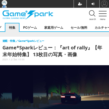
search
menu
グ
特集
PCゲーム
家庭用ゲーム
セール/無料
カルチャ
連載・特集
Game*Sparkレビュー
Game*Sparkレビュー：『art of rally』【年
末年始特集】 13枚目の写真・画像
2021.1.2 Sat 15:00