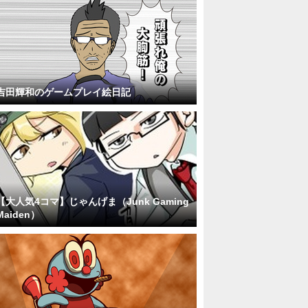
吉田輝和のゲームプレイ絵日記
【大人気4コマ】じゃんげま（Junk Gaming
Maiden）