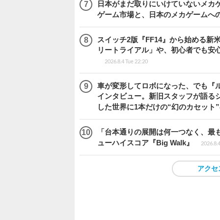
日本がまだ取りにいけていないメカゲー
ゲーム市場と、日本のメカゲームへ
スイッチ2版『FF14』から始める新
リートライアル」や、初心者でも安
2026.8.4 Tue 22:20
車が変形してロボになった、でも『ルー
インタビュー。新旧スタッフが語るシ
した世界に1本だけの“幻のカセット
「台本通りの展開は何一つなく、最
ューハイスコア『Big Walk』
2026.8.
アクセ