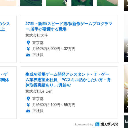
のシス
27卒・新卒/スピード選考/新作ゲームプログラマ
以上
ー/若手が活躍する職場
株式会社大斗
東京都
月給25万5,000円～32万円
正社員
T・ゲ
生成AI活用ゲーム開発アシスタント・IT・ゲー
年間休
ム業界志望正社員「PCスキル活かしたい方・育
休取得実績あり」/月給47
株式会社Le Lien
東京都
月給30万2,100円～55万円
正社員
Sponsored by