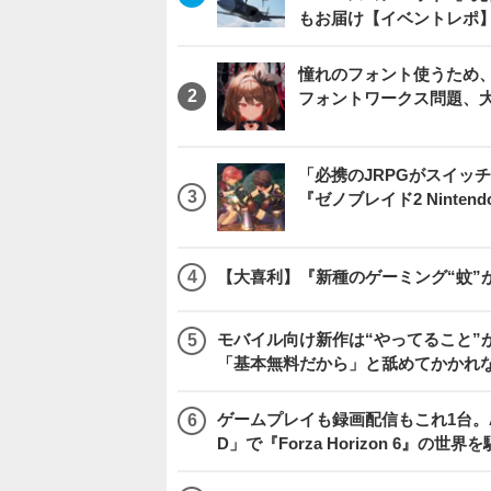
もお届け【イベントレポ
憧れのフォント使うため、
フォントワークス問題、
「必携のJRPGがスイッ
『ゼノブレイド2 Nintendo S
【大喜利】『新種のゲーミング“蚊”
モバイル向け新作は“やってること”が
「基本無料だから」と舐めてかかれ
ゲームプレイも録画配信もこれ1台。AMD 
D」で『Forza Horizon 6』の世界