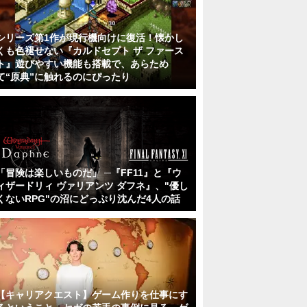
シリーズ第1作が現行機向けに復活！懐かし
くも色褪せない『カルドセプト ザ ファース
ト』遊びやすい機能も搭載で、あらため
て“原典”に触れるのにぴったり
「冒険は楽しいものだ」 ─『FF11』と『ウ
ィザードリィ ヴァリアンツ ダフネ』、"優し
くないRPG"の沼にどっぷり沈んだ4人の話
【キャリアクエスト】ゲーム作りを仕事にす