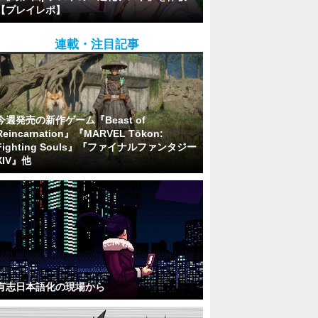
【プレイレポ】
連載・注目記事
今週発売の新作ゲーム『Beast of
Reincarnation』『MARVEL Tōkon:
Fighting Souls』『ファイナルファンタジー
XIV』他
有志日本語化の現場から