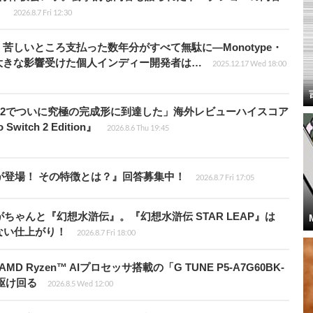
】
2026.8.7 Fri 12:30
苦しいところ支払った数年分がすべて無駄に―Monotype・
大きな影響受けた個人インディー開発者は…
2025.12.17 Wed 18:00
チ2でついに究極の完成形に到達した」海外レビューハイスコア
witch 2 Edition』
2026.8.6 Thu 19:45
が登場！ その特徴とは？』回答募集中！
2026.8.7 Fri 17:05
ちゃんと『幻想水滸伝』。『幻想水滸伝 STAR LEAP』は
ない仕上がり！
2026.8.7 Fri 18:00
Ryzen™ AIプロセッサ搭載の「G TUNE P5-A7G60BK-
を駆け回る
2026.8.5 Wed 12:00