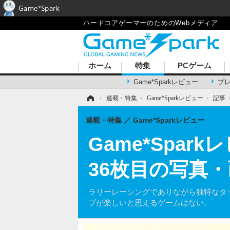
Game*Spark
ハードコアゲーマーのためのWebメディア
ホーム
特集
PCゲーム
Game*Sparkレビュー
プ
ホーム
›
連載・特集
›
Game*Sparkレビュー
›
記事
連載・特集
Game*Sparkレビュー
Game*Spark
36枚目の写真
ラリーレーシングでありながら独特なタ
ブが楽しいと思えるゲームはない。