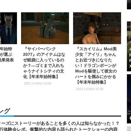
年始特
『サイバーパンク
『スカイリム』Mod美
が選ぶ
2077』のアイテムはな
少女「アイリ」ちゃん
』結果発表
ぜ紙袋に入っているの
とお近づきになりた
か？―ゴミまで入れち
い！ドラゴンボーンが
ゃうナイトシティの文
Modを駆使して彼女の
化【年末年始特集】
ハートを掴みにかかる
【年末年始特集】
2021.1.4 Mon 18:00
2021.1.4 Mon 15:00
ング
リーズにストーリーがあることを多くの人は知らなかった！？
先行体験会レポ。衝撃的な内容も語られたトークショーの内容