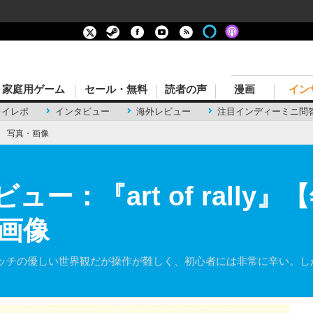
家庭用ゲーム
セール・無料
読者の声
漫画
イン
レイレポ
インタビュー
海外レビュー
注目インディーミニ問
›
写真・画像
レビュー：『art of rall
・画像
ッチの優しい世界観だが操作が難しく、初心者には非常に辛い。し