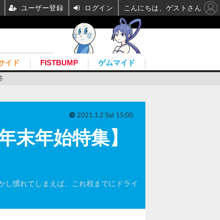
ユーザー登録
ログイン
こんにちは、ゲストさん
サイド
FISTBUMP
ゲムマイド
答
2021.1.2 Sat 15:00
y』【年末年始特集】
かし慣れてしまえば、これ程までにドライ