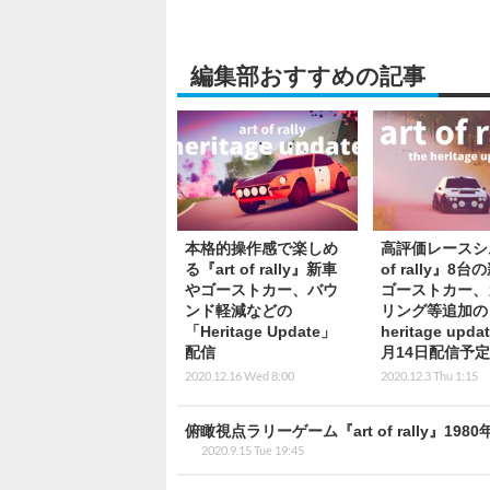
編集部おすすめの記事
本格的操作感で楽しめ
高評価レースシム
る『art of rally』新車
of rally』8
やゴーストカー、バウ
ゴーストカー、
ンド軽減などの
リング等追加の「
「Heritage Update」
heritage upda
配信
月14日配信予定
2020.12.16 Wed 8:00
2020.12.3 Thu 1:15
俯瞰視点ラリーゲーム『art of rally
2020.9.15 Tue 19:45