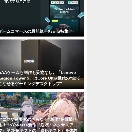
ゲームコマースの最前線ーXsolla特集
AAAゲームも制作も妥協なし。「Lenovo
Legion Tower 5」はCore Ultra世代の“全て
こなせるゲーミングデスクトップ”
アニマや新要素のさらなる“進化”を目撃せ
よ！HoYoverse新作『崩壊：ネクサスアニ
マ』第2回βテストの「進化テスト」を体験