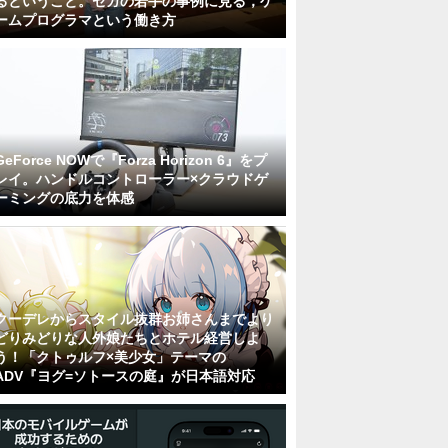
るということ。セガの若手の事例に見る，ゲ
ームプログラマという働き方
GeForce NOWで『Forza Horizon 6』をプ
レイ。ハンドルコントローラー×クラウドゲ
ーミングの底力を体感
クーデレからスタイル抜群お姉さんまでより
どりみどりな人外娘たちとホテル経営しよ
う！「クトゥルフ×美少女」テーマの
ADV『ヨグ=ソトースの庭』が日本語対応