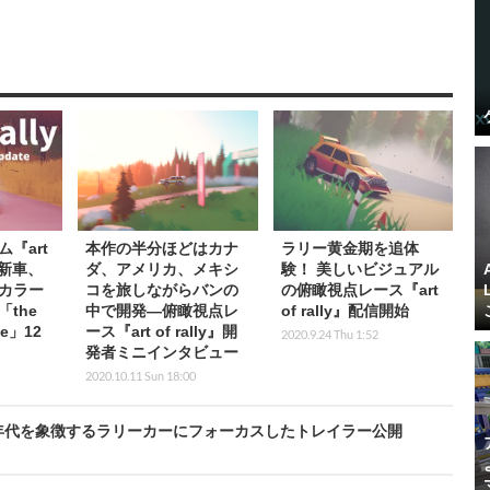
『art
本作の半分ほどはカナ
ラリー黄金期を追体
台の新車、
ダ、アメリカ、メキシ
験！ 美しいビジュアル
カラー
コを旅しながらバンの
の俯瞰視点レース『art
the
中で開発―俯瞰視点レ
of rally』配信開始
te」12
ース『art of rally』開
2020.9.24 Thu 1:52
発者ミニインタビュー
2020.10.11 Sun 18:00
』1980年代を象徴するラリーカーにフォーカスしたトレイラー公開