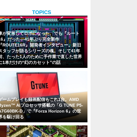
TOPICS
車が変形してロボになった、でも『ルート
16』だった―41年ぶり完全新作
『ROUTE16R』開発者インタビュー。新旧
スタッフが語るシリーズの魂。そして41年
前、たった1人のために手作業で直した世界
に1本だけの“幻のカセット”の話
ゲームプレイも録画配信もこれ1台。AMD
Ryzen™ AIプロセッサ搭載の「G TUNE P5-
A7G60BK-D」で『Forza Horizon 6』の世
界を駆け回る