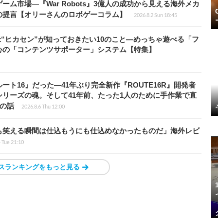
ム市場―『War Robots』3億人の成功から見える海外メカ
の提言【オリーさんのロボゲーコラム】
2026.8.2 Sun 18:45
米“ヒカセン”が知っておきたい10のこと―めっちゃ遊べる「フ
心の「コンテンツサポーター」システム【特集】
ト16』だった―41年ぶり完全新作『ROUTE16R』開発者
リーズの魂。そして41年前、たった1人のために手作業で直
”の話
2026.8.6 Thu 12:00
も笑える瞬間は仕込もうにも仕込めなかったものだ」海外レビ
4 Tue 21:10
スランキングをもっと見る