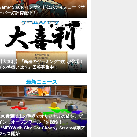
Game*Spark/インサイド公式ディスコードサ
ーバー好評稼働中！
【大喜利】『新種のゲーミング“蚊”が登場！
その特徴とは？』回答募集中！
最新ニュース
100種類以上の毛柄でオリジナルの猫をデザ
インしオープンワールドを探検！
『MEOWMI: City Cat Chaos』Steam早期ア
クセス開始