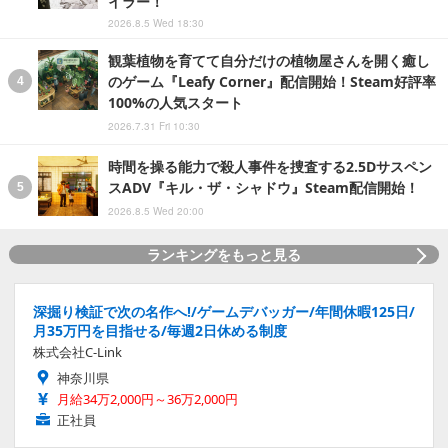
イラー！
2026.8.5 Wed 18:30
観葉植物を育てて自分だけの植物屋さんを開く癒し
のゲーム『Leafy Corner』配信開始！Steam好評率
100%の人気スタート
2026.7.31 Fri 10:30
時間を操る能力で殺人事件を捜査する2.5Dサスペン
スADV『キル・ザ・シャドウ』Steam配信開始！
2026.8.5 Wed 20:00
ランキングをもっと見る
深掘り検証で次の名作へ!/ゲームデバッガー/年間休暇125日/
月35万円を目指せる/毎週2日休める制度
株式会社C-Link
神奈川県
月給34万2,000円～36万2,000円
正社員