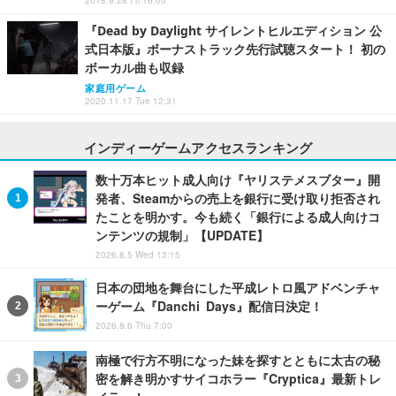
2018.9.28 Fri 16:00
『Dead by Daylight サイレントヒルエディション 公
式日本版』ボーナストラック先行試聴スタート！ 初の
ボーカル曲も収録
家庭用ゲーム
2020.11.17 Tue 12:31
インディーゲームアクセスランキング
数十万本ヒット成人向け『ヤリステメスブター』開
発者、Steamからの売上を銀行に受け取り拒否され
たことを明かす。今も続く「銀行による成人向けコ
ンテンツの規制」【UPDATE】
2026.8.5 Wed 13:15
日本の団地を舞台にした平成レトロ風アドベンチャ
ーゲーム『Danchi Days』配信日決定！
2026.8.6 Thu 7:00
南極で行方不明になった妹を探すとともに太古の秘
密を解き明かすサイコホラー『Cryptica』最新トレ