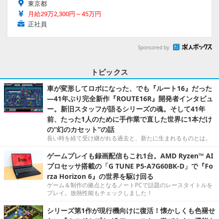
東京都
月給29万2,300円～45万円
正社員
Sponsored by
トピックス
車が変形してロボになった、でも『ルート16』だった
―41年ぶり完全新作『ROUTE16R』開発者インタビュ
ー。新旧スタッフが語るシリーズの魂。そして41年
前、たった1人のために手作業で直した世界に1本だけ
の“幻のカセット”の話
長い時を経て受け継がれる過去と、新たに生まれるものとは。
ゲームプレイも録画配信もこれ1台。AMD Ryzen™ AI
プロセッサ搭載の「G TUNE P5-A7G60BK-D」で『Fo
rza Horizon 6』の世界を駆け回る
ゲーム＆制作の拠点となるノートPCで話題のレースタイトルを
プレイ。放熱性能もチェックしました！
シリーズ第1作が現行機向けに復活！懐かしくも色褪せ