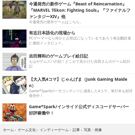
今週発売の新作ゲーム『Beast of Reincarnation』
『MARVEL Tōkon: Fighting Souls』『ファイナルフ
ァンタジーXIV』他
今週発売の新作ゲームはこちら。
有志日本語化の現場から
PCゲーマーなら何かとお世話になっているであろう有志翻訳者
に連続インタビュー。
吉田輝和のゲームプレイ絵日記
もはやゲムスパの顔！どこかで見かけた吉田さんのゲーム絵日
記
【大人気4コマ】じゃんげま（Junk Gaming Maide
n）
Game*Sparkの一大コンテンツに成長した4コマ。単行本も好評
発売中！
Game*Spark/インサイド公式ディスコードサーバー
好評稼働中！
写真・画像
ホーム
›
ゲーム文化
›
インディーゲーム
›
記事
›