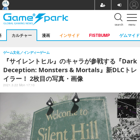
search
menu
料
カルチャー
漫画
インサイド
FISTBUMP
ゲムマイド
ゲーム文化
インディーゲーム
『サイレントヒル』のキャラが参戦する『Dark
Deception: Monsters & Mortals』新DLCトレ
イラー！ 2枚目の写真・画像
2021.3.22 Mon 17:10