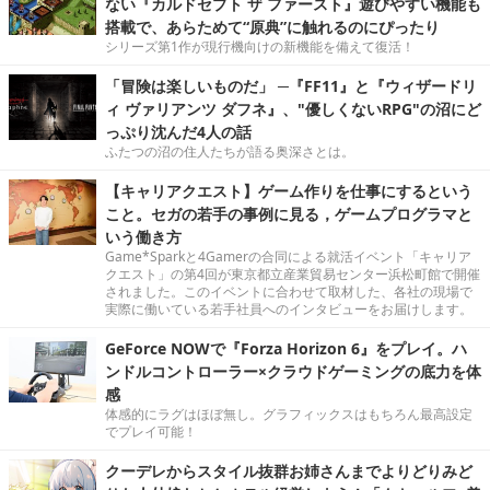
ない『カルドセプト ザ ファースト』遊びやすい機能も
搭載で、あらためて“原典”に触れるのにぴったり
シリーズ第1作が現行機向けの新機能を備えて復活！
「冒険は楽しいものだ」 ─『FF11』と『ウィザードリ
ィ ヴァリアンツ ダフネ』、"優しくないRPG"の沼にど
っぷり沈んだ4人の話
ふたつの沼の住人たちが語る奥深さとは。
【キャリアクエスト】ゲーム作りを仕事にするという
こと。セガの若手の事例に見る，ゲームプログラマと
いう働き方
Game*Sparkと4Gamerの合同による就活イベント「キャリア
クエスト」の第4回が東京都立産業貿易センター浜松町館で開催
されました。このイベントに合わせて取材した、各社の現場で
実際に働いている若手社員へのインタビューをお届けします。
GeForce NOWで『Forza Horizon 6』をプレイ。ハ
ンドルコントローラー×クラウドゲーミングの底力を体
感
体感的にラグはほぼ無し。グラフィックスはもちろん最高設定
でプレイ可能！
クーデレからスタイル抜群お姉さんまでよりどりみど