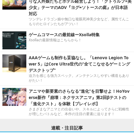
りな人外娘たちとホテル経営しよう！「クトゥルフ×美
少女」テーマのADV『ヨグ=ソトースの庭』が日本語
対応
ツンデレドラゴン娘や無口な複眼死神美少女など、属性てんこ
もりのヒロインたちがアツい！
ゲームコマースの最前線ーXsolla特集
Xsollaの最新情報はこちらから！
AAAゲームも制作も妥協なし。「Lenovo Legion To
wer 5」はCore Ultra世代の“全てこなせるゲーミング
デスクトップ”
迫力を感じる強力スペック。メンテナンスしやすい構造もあり
がたい！
アニマや新要素のさらなる“進化”を目撃せよ！HoYov
erse新作『崩壊：ネクサスアニマ』第2回βテストの
「進化テスト」を体験【プレイレポ】
さまざまなアニマとの出会いや、スキルによってさらに戦略性
が増したバトルなど、本作の注目の要素に迫ります！
連載・注目記事