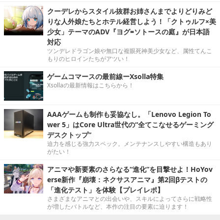
クーデレからスタイル抜群お姉さんまでよりどりみど
りな人外娘たちとホテル経営しよう！「クトゥルフ×美
少女」テーマのADV『ヨグ=ソトースの庭』が日本語
対応
ツンデレドラゴン娘や無口な複眼死神美少女など、属性てんこ
もりのヒロインたちがアツい！
ゲームコマースの最前線ーXsolla特集
Xsollaの最新情報はこちらから！
AAAゲームも制作も妥協なし。「Lenovo Legion To
wer 5」はCore Ultra世代の“全てこなせるゲーミング
デスクトップ”
迫力を感じる強力スペック。メンテナンスしやすい構造もあり
がたい！
アニマや新要素のさらなる“進化”を目撃せよ！HoYov
erse新作『崩壊：ネクサスアニマ』第2回βテストの
「進化テスト」を体験【プレイレポ】
さまざまなアニマとの出会いや、スキルによってさらに戦略性
が増したバトルなど、本作の注目の要素に迫ります！