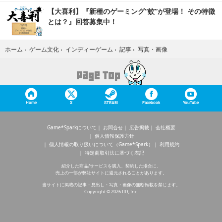
【大喜利】『新種のゲーミング“蚊”が登場！ その特徴
とは？』回答募集中！
写真・画像
ホーム
›
ゲーム文化
›
インディーゲーム
›
記事
›
Home
X
STEAM
Facebook
YouTube
Game*Sparkについて
お問合せ
広告掲載
会社概要
個人情報保護方針
個人情報の取り扱いについて（Game*Spark）
利用規約
特定商取引法に基づく表記
紹介した商品/サービスを購入、契約した場合に、
売上の一部が弊社サイトに還元されることがあります。
当サイトに掲載の記事・見出し・写真・画像の無断転載を禁じます。
Copyright © 2026 IID, Inc.