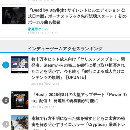
2018.9.28 Fri 16:00
『Dead by Daylight サイレントヒルエディション 公
式日本版』ボーナストラック先行試聴スタート！ 初の
ボーカル曲も収録
家庭用ゲーム
2020.11.17 Tue 12:31
インディーゲームアクセスランキング
数十万本ヒット成人向け『ヤリステメスブター』開
発者、Steamからの売上を銀行に受け取り拒否され
たことを明かす。今も続く「銀行による成人向けコ
ンテンツの規制」【UPDATE】
2026.8.5 Wed 13:15
『Rust』2026年8月の大型アップデート「Power Tr
ip」配信！ 発電所の再稼働が可能に
2026.8.7 Fri 17:15
南極で行方不明になった妹を探すとともに太古の秘
密を解き明かすサイコホラー『Cryptica』最新トレ