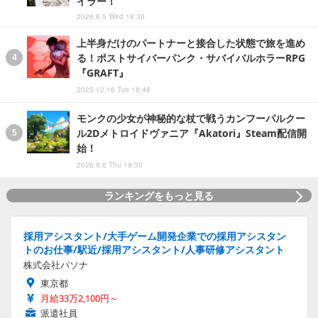
イラー！
2026.8.5 Wed 18:30
上半身だけのパートナーと接合した状態で旅を進め
る！ポストサイバーパンク・サバイバルホラーRPG
『GRAFT』
2025.12.16 Tue 16:48
モンクの少女が神秘的な杖で戦うカンフーパルクー
ル2Dメトロイドヴァニア『Akatori』Steam配信開
始！
2026.8.6 Thu 19:30
ランキングをもっと見る
採用アシスタント/大手ゲーム開発企業での採用アシスタン
トのお仕事/駅近/採用アシスタント/人事研修アシスタント
株式会社パソナ
東京都
月給33万2,100円～
派遣社員