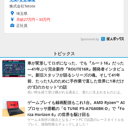
株式会社Tetote
埼玉県
月給27万円～33万円
正社員
Sponsored by
トピックス
車が変形してロボになった、でも『ルート16』だった
―41年ぶり完全新作『ROUTE16R』開発者インタビュ
ー。新旧スタッフが語るシリーズの魂。そして41年
前、たった1人のために手作業で直した世界に1本だけ
の“幻のカセット”の話
長い時を経て受け継がれる過去と、新たに生まれるものとは。
ゲームプレイも録画配信もこれ1台。AMD Ryzen™ AI
プロセッサ搭載の「G TUNE P5-A7G60BK-D」で『Fo
rza Horizon 6』の世界を駆け回る
ゲーム＆制作の拠点となるノートPCで話題のレースタイトルを
プレイ。放熱性能もチェックしました！