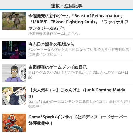
連載・注目記事
今週発売の新作ゲーム『Beast of Reincarnation』
『MARVEL Tōkon: Fighting Souls』『ファイナルフ
ァンタジーXIV』他
今週発売の新作ゲームはこちら。
有志日本語化の現場から
PCゲーマーなら何かとお世話になっているであろう有志翻訳者
に連続インタビュー。
吉田輝和のゲームプレイ絵日記
もはやゲムスパの顔！どこかで見かけた吉田さんのゲーム絵日
記
【大人気4コマ】じゃんげま（Junk Gaming Maide
n）
Game*Sparkの一大コンテンツに成長した4コマ。単行本も好評
発売中！
Game*Spark/インサイド公式ディスコードサーバー
好評稼働中！