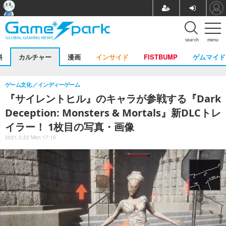
search
menu
料
カルチャー
漫画
インサイド
FISTBUMP
ゲムマイド
ゲーム文化
インディーゲーム
『サイレントヒル』のキャラが参戦する『Dark
Deception: Monsters & Mortals』新DLCトレ
イラー！ 1枚目の写真・画像
2021.3.22 Mon 17:10