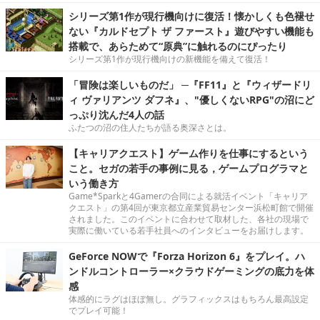
シリーズ第1作が現行機向けに復活！懐かしくも色褪せ
ない『カルドセプト ザ ファースト』遊びやすい機能も
搭載で、あらためて“原典”に触れるのにぴったり
シリーズ第1作が現行機向けの新機能を備えて復活！
「冒険は楽しいものだ」 ─『FF11』と『ウィザードリ
ィ ヴァリアンツ ダフネ』、"優しくないRPG"の沼にど
っぷり沈んだ4人の話
ふたつの沼の住人たちが語る奥深さとは。
【キャリアクエスト】ゲーム作りを仕事にするという
こと。セガの若手の事例に見る，ゲームプログラマと
いう働き方
Game*Sparkと4Gamerの合同による就活イベント「キャリア
クエスト」の第4回が東京都立産業貿易センター浜松町館で開催
されました。このイベントに合わせて取材した、各社の現場で
実際に働いている若手社員へのインタビューをお届けします。
GeForce NOWで『Forza Horizon 6』をプレイ。ハ
ンドルコントローラー×クラウドゲーミングの底力を体
感
体感的にラグはほぼ無し。グラフィックスはもちろん最高設定
でプレイ可能！