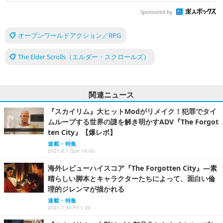
Sponsored by
オープンワールドアクション／RPG
The Elder Scrolls（エルダー・スクロールズ）
関連ニュース
『スカイリム』大ヒットModがリメイク！犯罪でタイ
ムループする世界の謎を解き明かすADV『The Forgot
ten City』【爆レポ】
連載・特集
2021.8.1 Sun 18:00
海外レビューハイスコア『The Forgotten City』―素
晴らしい脚本とキャラクターたちによって、面白い倫
理的ジレンマが描かれる
連載・特集
2021.7.30 Fri 1:30