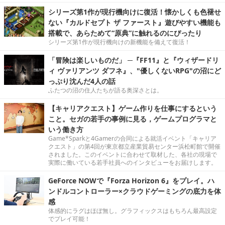
シリーズ第1作が現行機向けに復活！懐かしくも色褪せ
ない『カルドセプト ザ ファースト』遊びやすい機能も
搭載で、あらためて“原典”に触れるのにぴったり
シリーズ第1作が現行機向けの新機能を備えて復活！
「冒険は楽しいものだ」 ─『FF11』と『ウィザードリ
ィ ヴァリアンツ ダフネ』、"優しくないRPG"の沼にど
っぷり沈んだ4人の話
ふたつの沼の住人たちが語る奥深さとは。
【キャリアクエスト】ゲーム作りを仕事にするという
こと。セガの若手の事例に見る，ゲームプログラマと
いう働き方
Game*Sparkと4Gamerの合同による就活イベント「キャリア
クエスト」の第4回が東京都立産業貿易センター浜松町館で開催
されました。このイベントに合わせて取材した、各社の現場で
実際に働いている若手社員へのインタビューをお届けします。
GeForce NOWで『Forza Horizon 6』をプレイ。ハ
ンドルコントローラー×クラウドゲーミングの底力を体
感
体感的にラグはほぼ無し。グラフィックスはもちろん最高設定
でプレイ可能！