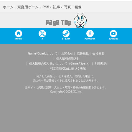
写真・画像
ホーム
›
家庭用ゲーム
›
PS5
›
記事
›
Home
X
STEAM
Facebook
YouTube
Game*Sparkについて
お問合せ
広告掲載
会社概要
個人情報保護方針
個人情報の取り扱いについて（Game*Spark）
利用規約
特定商取引法に基づく表記
紹介した商品/サービスを購入、契約した場合に、
売上の一部が弊社サイトに還元されることがあります。
当サイトに掲載の記事・見出し・写真・画像の無断転載を禁じます。
Copyright © 2026 IID, Inc.