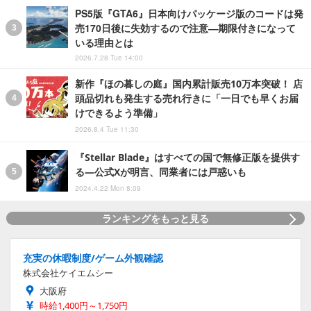
PS5版『GTA6』日本向けパッケージ版のコードは発
売170日後に失効するので注意―期限付きになって
いる理由とは
2026.7.28 Tue 14:00
新作『ほの暮しの庭』国内累計販売10万本突破！ 店
頭品切れも発生する売れ行きに「一日でも早くお届
けできるよう準備」
2026.8.4 Tue 11:30
『Stellar Blade』はすべての国で無修正版を提供す
る―公式Xが明言、同業者には戸惑いも
2024.4.22 Mon 8:09
ランキングをもっと見る
充実の休暇制度/ゲーム外観確認
株式会社ケイエムシー
大阪府
時給1,400円～1,750円