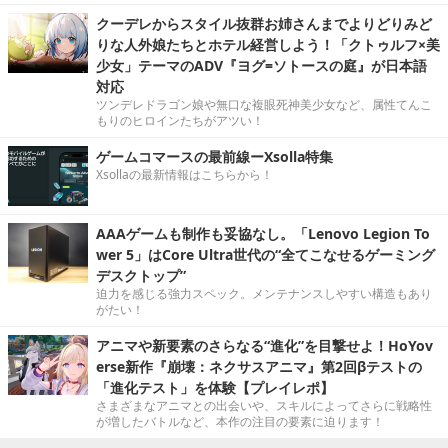
クーデレからスタイル抜群お姉さんまでよりどりみど
りな人外娘たちとホテル経営しよう！「クトゥルフ×美
少女」テーマのADV『ヨグ=ソトースの庭』が日本語
対応
ツンデレドラゴン娘や無口な複眼死神美少女など、属性てんこ
もりのヒロインたちがアツい！
ゲームコマースの最前線ーXsolla特集
Xsollaの最新情報はこちらから！
AAAゲームも制作も妥協なし。「Lenovo Legion To
wer 5」はCore Ultra世代の“全てこなせるゲーミング
デスクトップ”
迫力を感じる強力スペック。メンテナンスしやすい構造もあり
がたい！
アニマや新要素のさらなる“進化”を目撃せよ！HoYov
erse新作『崩壊：ネクサスアニマ』第2回βテストの
「進化テスト」を体験【プレイレポ】
さまざまなアニマとの出会いや、スキルによってさらに戦略性
が増したバトルなど、本作の注目の要素に迫ります！