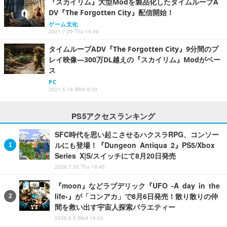
『スカイリム』大型Modを製品化したタイムループA
DV『The Forgotten City』配信開始！
ゲーム文化
2021.7.29 Thu 15:49
タイムループADV『The Forgotten City』9分間のプ
レイ映像―300万DL越えの『スカイリム』Modがベー
ス
PC
2021.5.19 Wed 8:30
PS5アクセスランキング
SFC時代を思い起こさせるハクスラRPG、コンソー
ルにも登場！『Dungeon Antiqua 2』PS5/Xbox
Series X|S/スイッチにて8月20日発売
2026.7.30 Thu 19:45
『moon』などラブデリック『UFO -A day in the
life-』が「コンアカ」で8月6日発売！散り散りの仲
間を救い出す宇宙人探索バラエティー
2026.8.5 Wed 19:00