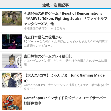
連載・注目記事
今週発売の新作ゲーム『Beast of Reincarnation』
『MARVEL Tōkon: Fighting Souls』『ファイナルフ
ァンタジーXIV』他
今週発売の新作ゲームはこちら。
有志日本語化の現場から
PCゲーマーなら何かとお世話になっているであろう有志翻訳者
に連続インタビュー。
吉田輝和のゲームプレイ絵日記
もはやゲムスパの顔！どこかで見かけた吉田さんのゲーム絵日
記
【大人気4コマ】じゃんげま（Junk Gaming Maide
n）
Game*Sparkの一大コンテンツに成長した4コマ。単行本も好評
発売中！
Game*Spark/インサイド公式ディスコードサーバー
好評稼働中！