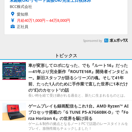
未経験OK/リモート面接OK/完全土日祝休み
BCC株式会社
愛知県
月給40万1,000円～44万8,000円
正社員
Sponsored by
トピックス
車が変形してロボになった、でも『ルート16』だった
―41年ぶり完全新作『ROUTE16R』開発者インタビュ
ー。新旧スタッフが語るシリーズの魂。そして41年
前、たった1人のために手作業で直した世界に1本だけ
の“幻のカセット”の話
長い時を経て受け継がれる過去と、新たに生まれるものとは。
ゲームプレイも録画配信もこれ1台。AMD Ryzen™ AI
プロセッサ搭載の「G TUNE P5-A7G60BK-D」で『Fo
rza Horizon 6』の世界を駆け回る
ゲーム＆制作の拠点となるノートPCで話題のレースタイトルを
プレイ。放熱性能もチェックしました！