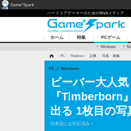
Game*Spark
ハードコアゲーマーのためのWebメディア
ホーム
特集
PCゲーム
Windows
M
ホーム
›
PC
›
Windows
›
記事
›
写真・画像
PC
Windows
ビーバー大人気
『Timberb
出る 1枚目の写
日本語にも対応済み！