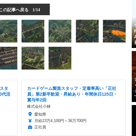
この記事へ戻る
1/14
スタ
カードゲーム製造スタッフ・定着率高い「正社
30代活
員」第2新卒歓迎・昇給あり・年間休日125日・
賞与年2回
株式会社小林
愛知県
月給23万4,100円～36万700円
正社員