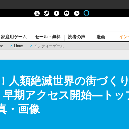
家庭用ゲーム
セール・無料
読者の声
漫画
イン
ac
Linux
インディーゲーム
！人類絶滅世界の街づく
orn』早期アクセス開始―ト
真・画像