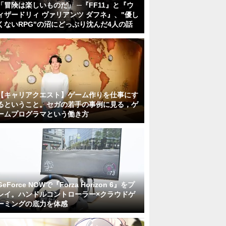
「冒険は楽しいものだ」 ─『FF11』と『ウ
ィザードリィ ヴァリアンツ ダフネ』、"優し
くないRPG"の沼にどっぷり沈んだ4人の話
【キャリアクエスト】ゲーム作りを仕事にす
るということ。セガの若手の事例に見る，ゲ
ームプログラマという働き方
GeForce NOWで『Forza Horizon 6』をプ
レイ。ハンドルコントローラー×クラウドゲ
ーミングの底力を体感