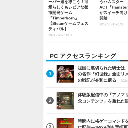
ーバー達を導こう！可
うハムスター
愛らしくもシビアな都
ACT『Hamste
市開発ゲーム
がスイッチ向け
『Timberborn』
開始
【Steamゲームフェス
2019.10.4 Fri 0:30
ティバル】
2021.2.6 Sat 13:30
PC アクセスランキング
祖国に裏切られた騎士は、
の名作『幻世録』全面リ
の戦記が令和に蘇る
2026.
体験版配信中の『アノマリ
念コンテンツ」を兼ねた
時間内に格ゲーコマンドを入
に配信―1P/2P側も選択