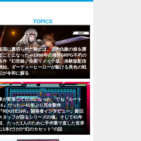
TOPICS
祖国に裏切られた騎士は、王の仇敵の娘を護
ることになった―1998年の海外SRPG不朽の
名作『幻世録』全面リメイク版、体験版配信
開始。ダーティーヒーローが駆ける異色の戦
記が令和に蘇る
車が変形してロボになった、でも『ルート
16』だった―41年ぶり完全新作
『ROUTE16R』開発者インタビュー。新旧
スタッフが語るシリーズの魂。そして41年
前、たった1人のために手作業で直した世界
に1本だけの“幻のカセット”の話