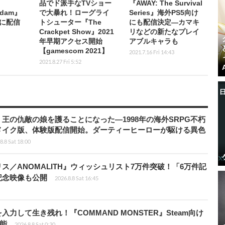
品でド派手なTVショー
『AWAY: The Survival
rdam』
で大暴れ！ローグライ
Series』海外PS5向け
に配信
トシューター『The
にも配信決定―カマキ
Crackpet Show』2021
リなどの新たなプレイ
年早期アクセス開始
アブルキャラも
【gamescom 2021】
2021.7.16 Fri 14:43
2021.8.27 Fri 5:52
王の仇敵の娘を護ることになった―1998年の海外SRPG不朽
メイク版、体験版配信開始。ダーティーヒーローが駆ける異色
8.8 Sat 18:00
ス／ANOMALITH』ウィッシュリスト7万件突破！「6万件記
記念映像も公開
2026.8.8 Sat 16:45
力して生き残れ！『COMMAND MONSTER』Steam向け
可能
2026.8.8 Sat 0:30