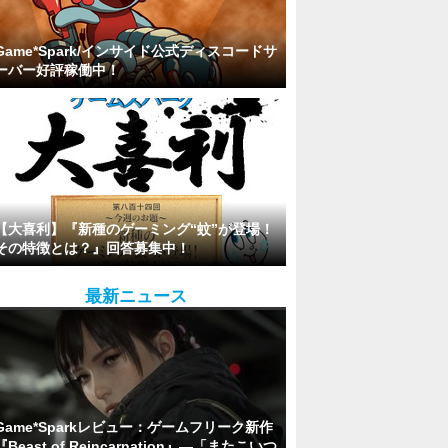
Game*Spark/インサイド公式ディスコードサ
ーバー好評稼働中！
【大喜利】『新種のゲーミング“蚊”が登場！
その特徴とは？』回答募集中！
最新ニュース
Game*Sparkレビュー：ゲームフリーク新作
『Beast of Reincarnation』―「またこいつ