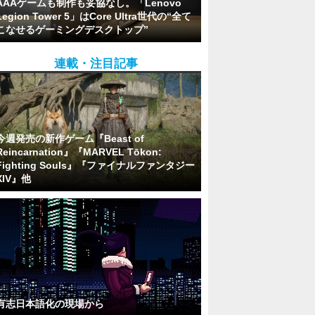
AAAゲームも制作も妥協なし。「Lenovo
Legion Tower 5」はCore Ultra世代の“全て
こなせるゲーミングデスクトップ”
連載・注目記事
今週発売の新作ゲーム『Beast of
Reincarnation』『MARVEL Tōkon:
Fighting Souls』『ファイナルファンタジー
XIV』他
有志日本語化の現場から