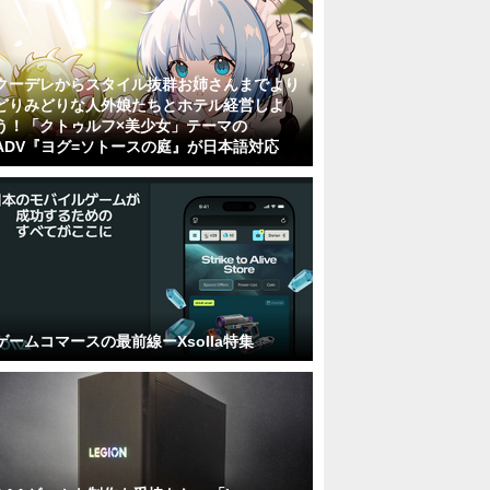
クーデレからスタイル抜群お姉さんまでより
どりみどりな人外娘たちとホテル経営しよ
う！「クトゥルフ×美少女」テーマの
ADV『ヨグ=ソトースの庭』が日本語対応
ゲームコマースの最前線ーXsolla特集