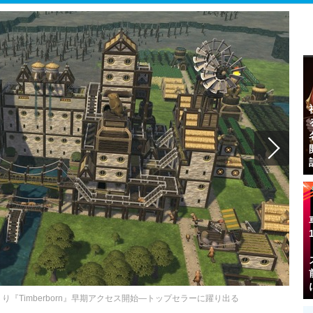
『Timberborn』早期アクセス開始―トップセラーに躍り出る