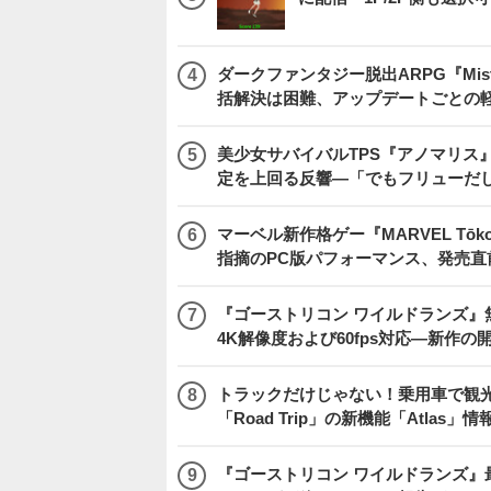
ダークファンタジー脱出ARPG『Mist
括解決は困難、アップデートごとの
美少女サバイバルTPS『アノマリス』
定を上回る反響―「でもフリューだ
マーベル新作格ゲー『MARVEL Tōkon
指摘のPC版パフォーマンス、発売直
『ゴーストリコン ワイルドランズ』無料アプデ「
4K解像度および60fps対応―新作の
トラックだけじゃない！乗用車で観光地などを
「Road Trip」の新機能「Atlas」
『ゴーストリコン ワイルドランズ』