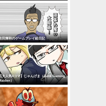
吉田輝和のゲームプレイ絵日記
【大人気4コマ】じゃんげま（Junk Gaming
Maiden）