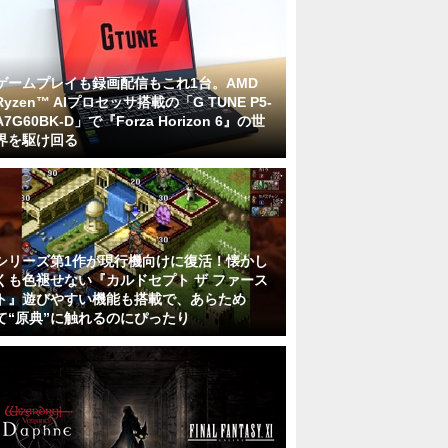
ゲームプレイも録画配信もこれ1台。AMD
Ryzen™ AIプロセッサ搭載の「G TUNE P5-
A7G60BK-D」で『Forza Horizon 6』の世
界を駆け回る
シリーズ第1作が現行機向けに復活！懐かし
くも色褪せない『カルドセプト ザ ファース
ト』遊びやすい機能も搭載で、あらため
て“原典”に触れるのにぴったり