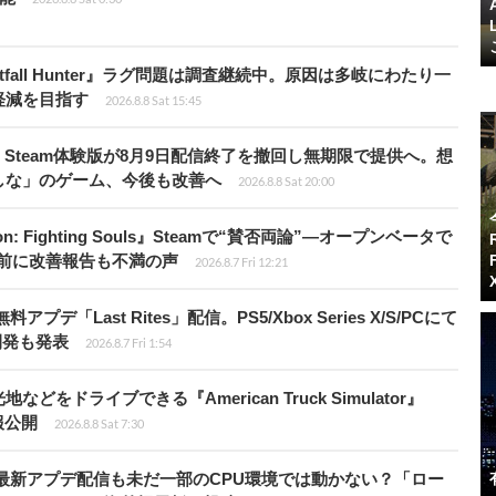
fall Hunter』ラグ問題は調査継続中。原因は多岐にわたり一
軽減を目指す
2026.8.8 Sat 15:45
Steam体験版が8月9日配信終了を撤回し無期限で提供へ。想
しな」のゲーム、今後も改善へ
2026.8.8 Sat 20:00
: Fighting Souls』Steamで“賛否両論”―オープンベータで
前に改善報告も不満の声
2026.8.7 Fri 12:21
Last Rites」配信。PS5/Xbox Series X/S/PCにて
開発も発表
2026.8.7 Fri 1:54
ドライブできる『American Truck Simulator』
情報公開
2026.8.8 Sat 7:30
最新アプデ配信も未だ一部のCPU環境では動かない？「ロー