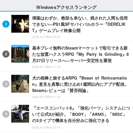
Windowsアクセスランキング
弾薬はわずか、救助も来ない、残された人間も信用
できない―PS1風SFサバイバルホラー『DERELIK
T』ゲームプレイ映像公開
2026.8.5 Wed 23:00
基本プレイ無料のSteamマーケットで取引できる新
たな放置ハクスラRPG『My Party Is Grinding』8
月27日リリースへ―サーバー安定性を重視
2026.8.5 Wed 17:15
犬の相棒と旅するARPG『Beast of Reincarnatio
n』意見を真摯に受け止め1週間以内にアプデ配信。
Steamレビューは「賛否両論」
2026.8.5 Wed 21:30
『エースコンバット8』「強化パーツ」システムにつ
いて公式Xが紹介。「BODY」「ARMS」「MISC」
の3タイプで機体を自分好みに強化できる
2026.8.5 Wed 20:15