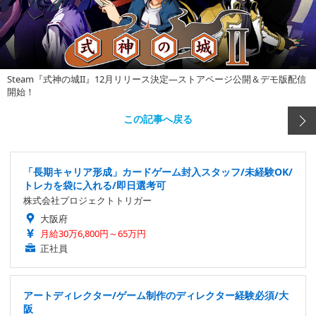
Steam『式神の城II』12月リリース決定―ストアページ公開＆デモ版配信
開始！
この記事へ戻る
「長期キャリア形成」カードゲーム封入スタッフ/未経験OK/
トレカを袋に入れる/即日選考可
株式会社プロジェクトトリガー
大阪府
月給30万6,800円～65万円
正社員
アートディレクター/ゲーム制作のディレクター経験必須/大
阪