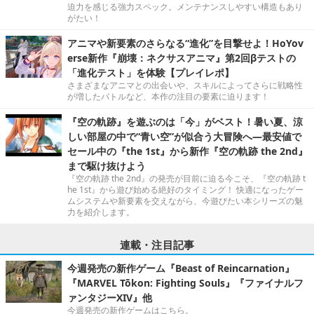
迫力を感じる強力スペック。メンテナンスしやすい構造もあり
がたい！
アニマや新要素のさらなる“進化”を目撃せよ！HoYov
erse新作『崩壊：ネクサスアニマ』第2回βテストの
「進化テスト」を体験【プレイレポ】
さまざまなアニマとの出会いや、スキルによってさらに戦略性
が増したバトルなど、本作の注目の要素に迫ります！
『空の軌跡』を遊ぶのは「今」がベスト！暑い夏、涼
しい部屋の中で“青い空”が似合う大冒険へ―最安値で
セール中の『the 1st』から新作『空の軌跡 the 2nd』
まで駆け抜けよう
『空の軌跡 the 2nd』の発売が目前に迫る今こそ、『空の軌跡 t
he 1st』から遊び始める絶好のタイミング！ 快適になったゲー
ムシステムや新要素を交えながら、今遊びたい本シリーズの魅
力を紹介します。
連載・注目記事
今週発売の新作ゲーム『Beast of Reincarnation』
『MARVEL Tōkon: Fighting Souls』『ファイナルフ
ァンタジーXIV』他
今週発売の新作ゲームはこちら。