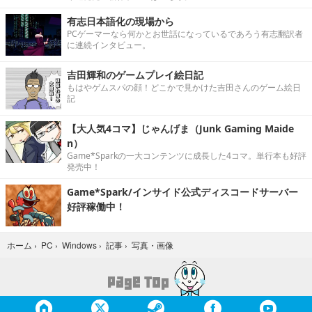
有志日本語化の現場から
PCゲーマーなら何かとお世話になっているであろう有志翻訳者
に連続インタビュー。
吉田輝和のゲームプレイ絵日記
もはやゲムスパの顔！どこかで見かけた吉田さんのゲーム絵日
記
【大人気4コマ】じゃんげま（Junk Gaming Maide
n）
Game*Sparkの一大コンテンツに成長した4コマ。単行本も好評
発売中！
Game*Spark/インサイド公式ディスコードサーバー
好評稼働中！
写真・画像
ホーム
›
PC
›
Windows
›
記事
›