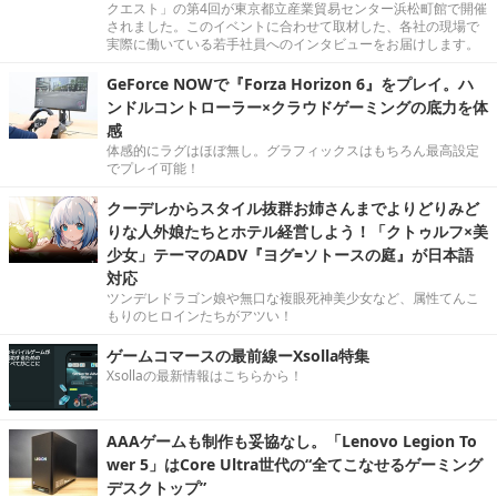
クエスト」の第4回が東京都立産業貿易センター浜松町館で開催
されました。このイベントに合わせて取材した、各社の現場で
実際に働いている若手社員へのインタビューをお届けします。
GeForce NOWで『Forza Horizon 6』をプレイ。ハ
ンドルコントローラー×クラウドゲーミングの底力を体
感
体感的にラグはほぼ無し。グラフィックスはもちろん最高設定
でプレイ可能！
クーデレからスタイル抜群お姉さんまでよりどりみど
りな人外娘たちとホテル経営しよう！「クトゥルフ×美
少女」テーマのADV『ヨグ=ソトースの庭』が日本語
対応
ツンデレドラゴン娘や無口な複眼死神美少女など、属性てんこ
もりのヒロインたちがアツい！
ゲームコマースの最前線ーXsolla特集
Xsollaの最新情報はこちらから！
AAAゲームも制作も妥協なし。「Lenovo Legion To
wer 5」はCore Ultra世代の“全てこなせるゲーミング
デスクトップ”