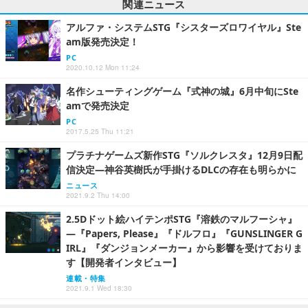
関連ニュース
アルファ・システムSTG『シスターズロワイヤル』Ste
am版発売決定！
PC
2020.10.12 Mon 11:24
名作シューティングゲーム『式神の城』6月中旬にSte
amで発売決定
PC
2017.5.25 Thu 11:21
プラチナゲームズ新作STG『ソルクレスタ』12月9日配
信決定―神谷英樹氏が手掛けるDLCの存在も明らかに
ニュース
2021.9.2 Thu 14:00
2.5Dドット絵ハイテンポSTG『溶鉄のマルフーシャ』
―『Papers, Please』『ドルフロ』『GUNSLINGER G
IRL』『ダンジョンメーカー』から影響を受けておりま
す【開発者インタビュー】
連載・特集
2021.9.1 Wed 18:30