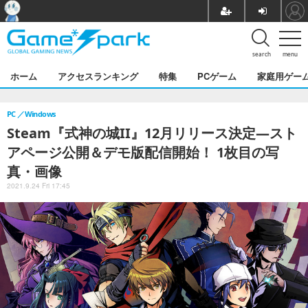
search
menu
ホーム
アクセスランキング
特集
PCゲーム
家庭用ゲー
PC
Windows
Steam『式神の城II』12月リリース決定―スト
アページ公開＆デモ版配信開始！ 1枚目の写
真・画像
2021.9.24 Fri 17:45