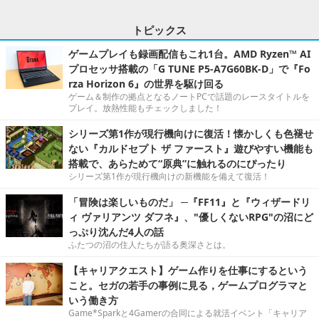
トピックス
ゲームプレイも録画配信もこれ1台。AMD Ryzen™ AI
プロセッサ搭載の「G TUNE P5-A7G60BK-D」で『Fo
rza Horizon 6』の世界を駆け回る
ゲーム＆制作の拠点となるノートPCで話題のレースタイトルを
プレイ。放熱性能もチェックしました！
シリーズ第1作が現行機向けに復活！懐かしくも色褪せ
ない『カルドセプト ザ ファースト』遊びやすい機能も
搭載で、あらためて“原典”に触れるのにぴったり
シリーズ第1作が現行機向けの新機能を備えて復活！
「冒険は楽しいものだ」 ─『FF11』と『ウィザードリ
ィ ヴァリアンツ ダフネ』、"優しくないRPG"の沼にど
っぷり沈んだ4人の話
ふたつの沼の住人たちが語る奥深さとは。
【キャリアクエスト】ゲーム作りを仕事にするという
こと。セガの若手の事例に見る，ゲームプログラマと
いう働き方
Game*Sparkと4Gamerの合同による就活イベント「キャリア