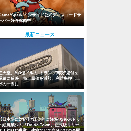
Game*Spark/インサイド公式ディスコードサ
ーバー好評稼働中！
最新ニュース
任天堂、約3億ドルの“トランプ関税”還付を
業績に反映―売上原価を減額、利益率押し上
げの一因に
【日本語に対応】“圧倒的に好評”な終末ドッ
ト絵農業シム『Doloc Town』正式版リリー
ス！釣りや農業、建築などで自分だけの楽園