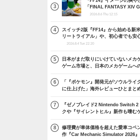
『FF14』イメージの爽
「FINAL FANTASY 
2026.8.6 Thu 12:15
スイッチ2版『FF14』から始める新
リートライアル」や、初心者でも安
2026.8.4 Tue 22:20
日本がまだ取りにいけていないメカゲー
ゲーム市場と、日本のメカゲームへ
「『ポケモン』開発元がソウルライク
に仕上げた」海外レビューひとまとめ『Beast
『ゼノブレイド2 Nintendo Swit
クや『サイレントヒル』新作も嗜むゲ
修理費が車体価格を超えた愛車コペ
作『Car Mechanic Simulator 202