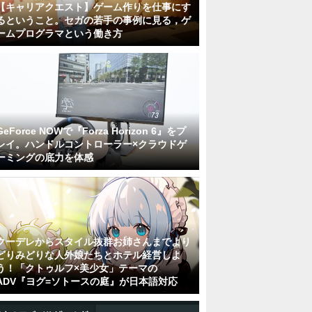
【キャリアクエスト】ゲーム作りを仕事にす
るということ。セガの若手の事例に見る，ゲ
ームプログラマという働き方
GeForce NOWで『Forza Horizon 6』をプ
レイ。ハンドルコントローラー×クラウドゲ
ーミングの底力を体感
クーデレからスタイル抜群お姉さんまでより
どりみどりな人外娘たちとホテル経営しよ
う！「クトゥルフ×美少女」テーマの
ADV『ヨグ=ソトースの庭』が日本語対応