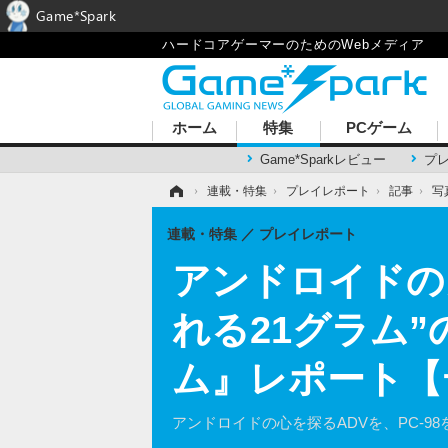
Game*Spark
ハードコアゲーマーのためのWebメディア
ホーム
特集
PCゲーム
Game*Sparkレビュー
プ
ホーム
›
連載・特集
›
プレイレポート
›
記事
›
写
連載・特集
プレイレポート
アンドロイドの
れる21グラム
ム』レポート【デ
アンドロイドの心を探るADVを、PC-