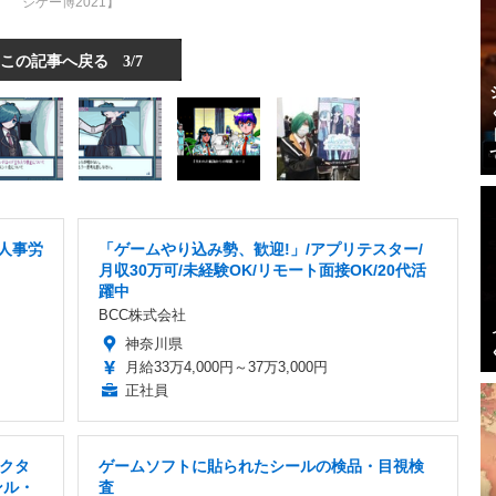
ジゲー博2021】
この記事へ戻る
3/7
/人事労
「ゲームやり込み勢、歓迎!」/アプリテスター/
月収30万可/未経験OK/リモート面接OK/20代活
躍中
BCC株式会社
神奈川県
月給33万4,000円～37万3,000円
正社員
クタ
ゲームソフトに貼られたシールの検品・目視検
ンル・
査