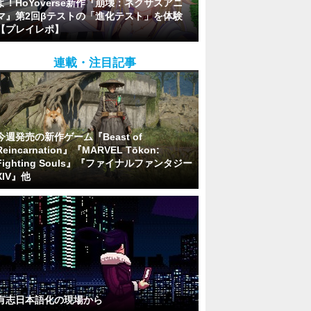
よ！HoYoverse新作『崩壊：ネクサスアニ
マ』第2回βテストの「進化テスト」を体験
【プレイレポ】
連載・注目記事
今週発売の新作ゲーム『Beast of
Reincarnation』『MARVEL Tōkon:
Fighting Souls』『ファイナルファンタジー
XIV』他
有志日本語化の現場から