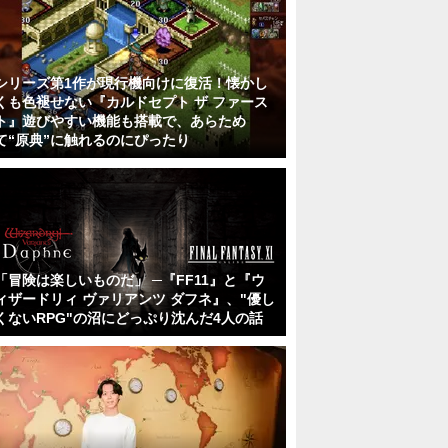
シリーズ第1作が現行機向けに復活！懐かし
くも色褪せない『カルドセプト ザ ファース
ト』遊びやすい機能も搭載で、あらため
て“原典”に触れるのにぴったり
「冒険は楽しいものだ」 ─『FF11』と『ウ
ィザードリィ ヴァリアンツ ダフネ』、"優し
くないRPG"の沼にどっぷり沈んだ4人の話