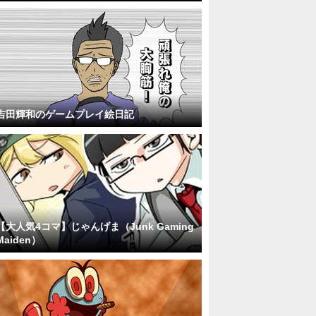
吉田輝和のゲームプレイ絵日記
【大人気4コマ】じゃんげま（Junk Gaming
Maiden）