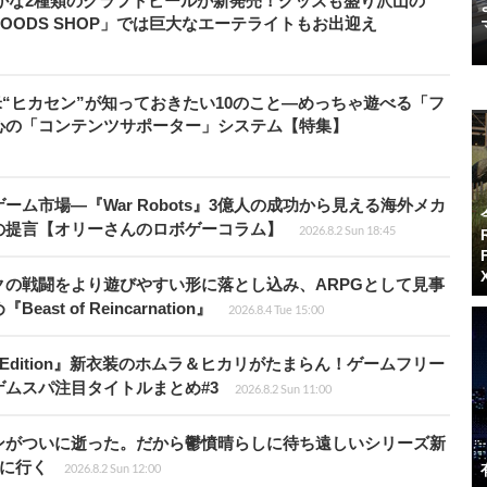
やかな2種類のクラフトビールが新発売！グッズも盛り沢山の
XIV GOODS SHOP」では巨大なエーテライトもお出迎え
米“ヒカセン”が知っておきたい10のこと―めっちゃ遊べる「フ
心の「コンテンツサポーター」システム【特集】
ム市場―『War Robots』3億人の成功から見える海外メカ
の提言【オリーさんのロボゲーコラム】
2026.8.2 Sun 18:45
の戦闘をより遊びやすい形に落とし込み、ARPGとして見事
 of Reincarnation』
2026.8.4 Tue 15:00
ch 2 Edition』新衣装のホムラ＆ヒカリがたまらん！ゲームフリー
ムスパ注目タイトルまとめ#3
2026.8.2 Sun 11:00
ンがついに逝った。だから鬱憤晴らしに待ち遠しいシリーズ新
6』に行く
2026.8.2 Sun 12:00