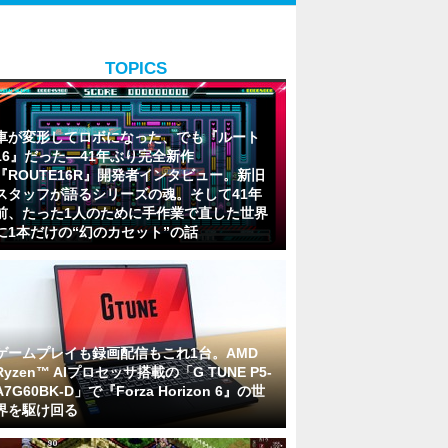
TOPICS
車が変形してロボになった、でも『ルート
16』だった―41年ぶり完全新作
『ROUTE16R』開発者インタビュー。新旧
スタッフが語るシリーズの魂。そして41年
前、たった1人のために手作業で直した世界
に1本だけの“幻のカセット”の話
ゲームプレイも録画配信もこれ1台。AMD
Ryzen™ AIプロセッサ搭載の「G TUNE P5-
A7G60BK-D」で『Forza Horizon 6』の世
界を駆け回る