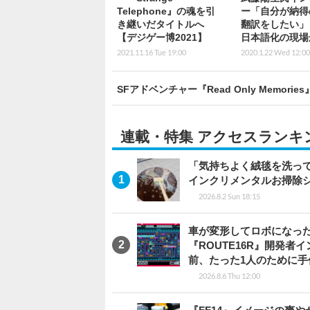
Telephone』の魂を引
ー「自分が納得
き継いだタイトルへ
翻訳をしたい」
【デジゲー博2021】
日本語化の現場
2021.11.16 Tue 19:00
2020.1.22 Wed 12:00
SFアドベンチャー『Read Only Memori
連載・特集 アクセスランキ
「気持ちよく絨毯を洗っ
インクリメンタルお掃除
2026.8.2 Sun 18:15
車が変形してロボになった
『ROUTE16R』開発
前、たった1人のために手
2026.8.6 Thu 12:00