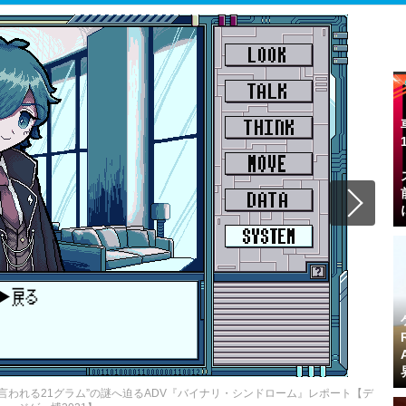
言われる21グラム”の謎へ迫るADV『バイナリ・シンドローム』レポート【デ