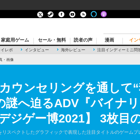
家庭用ゲーム
セール・無料
読者の声
漫画
イン
レイレポ
インタビュー
海外レビュー
注目インディーミニ問
真・画像
カウンセリングを通して“
”の謎へ迫るADV『バイナ
ジゲー博2021】 3枚目
98をリスペクトしたグラフィックで表現した注目タイトルのゲームプ