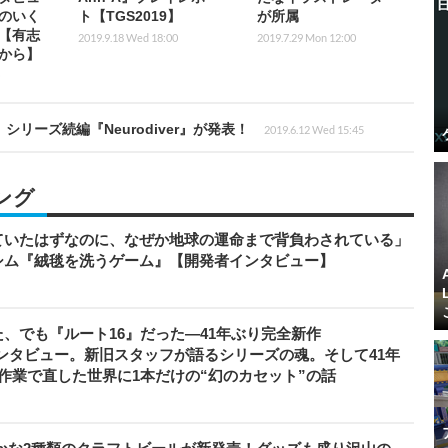
のいく
ト【TGS2019】
が所属
【有志
2019.9.18 Wed 18:00
2019.7.29 Mon 12:00
から】
es』シリーズ続編『Neurodiver』が発表！
2019.6.12 Wed 15:45
ング
ていたはずなのに、なぜか地球の運命まで背負わされている」
シム『絨毯を洗うゲーム』【開発者インタビュー】
、でも『ルート16』だった―41年ぶり完全新作
者インタビュー。新旧スタッフが語るシリーズの魂。そして41年
作業で直した世界に1本だけの“幻のカセット”の話