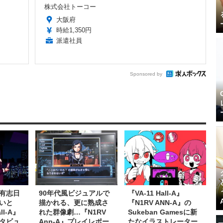
株式会社トーコー
大阪府
時給1,350円
派遣社員
Sponsored by
有志日
90年代風ビジュアルで
『VA-11 Hall-A』
いと
描かれる、更に熟成さ
『N1RV ANN-A』の
ll-A』
れた群像劇…『N1RV
Sukeban Gamesに新
タビュ
Ann-A』プレイレポー
たなイラストレーター