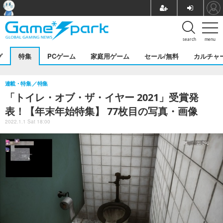
search
menu
グ
特集
PCゲーム
家庭用ゲーム
セール/無料
カルチャ
連載・特集
特集
「トイレ・オブ・ザ・イヤー 2021」受賞発
表！【年末年始特集】 77枚目の写真・画像
2022.1.1 Sat 18:00