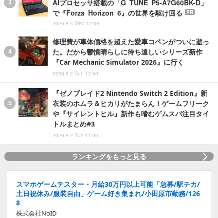
AIプロセッサ搭載の「G TUNE P5-A7G60BK-D」
で『Forza Horizon 6』の世界を駆け回る
PR
2026.8.5 Wed 12:00
修理費が車体価格を超えた愛車コペンがついに逝っ
た。だから鬱憤晴らしに待ち遠しいシリーズ新作
『Car Mechanic Simulator 2026』に行く
2026.8.2 Sun 12:00
『ゼノブレイド2 Nintendo Switch 2 Edition』新
衣装のホムラ＆ヒカリがたまらん！ゲームフリーク
や『サイレントヒル』新作も嗜むゲムスパ注目タイ
トルまとめ#3
2026.8.2 Sun 11:00
ランキングをもっと見る
スマホゲームテスター・月給30万円以上可能「急募/駅チカ/
土日祝休み/服装自由」ゲーム好き集まれ/小田原市勤務/126
8
株式会社NoID