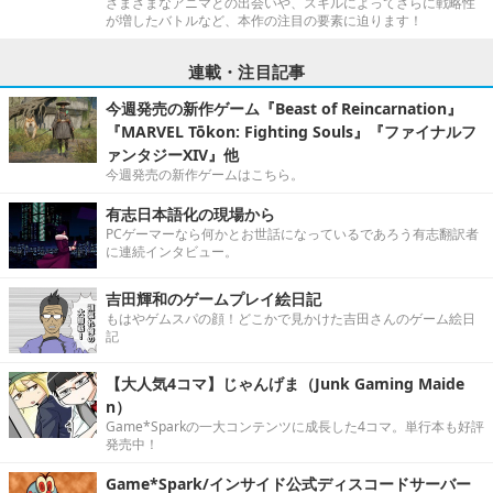
さまざまなアニマとの出会いや、スキルによってさらに戦略性
が増したバトルなど、本作の注目の要素に迫ります！
連載・注目記事
今週発売の新作ゲーム『Beast of Reincarnation』
『MARVEL Tōkon: Fighting Souls』『ファイナルフ
ァンタジーXIV』他
今週発売の新作ゲームはこちら。
有志日本語化の現場から
PCゲーマーなら何かとお世話になっているであろう有志翻訳者
に連続インタビュー。
吉田輝和のゲームプレイ絵日記
もはやゲムスパの顔！どこかで見かけた吉田さんのゲーム絵日
記
【大人気4コマ】じゃんげま（Junk Gaming Maide
n）
Game*Sparkの一大コンテンツに成長した4コマ。単行本も好評
発売中！
Game*Spark/インサイド公式ディスコードサーバー