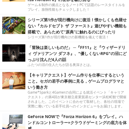
ゲーム＆制作の拠点となるノートPCで話題のレースタイトルを
プレイ。放熱性能もチェックしました！
シリーズ第1作が現行機向けに復活！懐かしくも色褪せ
ない『カルドセプト ザ ファースト』遊びやすい機能も
搭載で、あらためて“原典”に触れるのにぴったり
シリーズ第1作が現行機向けの新機能を備えて復活！
「冒険は楽しいものだ」 ─『FF11』と『ウィザードリ
ィ ヴァリアンツ ダフネ』、"優しくないRPG"の沼にど
っぷり沈んだ4人の話
ふたつの沼の住人たちが語る奥深さとは。
【キャリアクエスト】ゲーム作りを仕事にするという
こと。セガの若手の事例に見る，ゲームプログラマと
いう働き方
Game*Sparkと4Gamerの合同による就活イベント「キャリア
クエスト」の第4回が東京都立産業貿易センター浜松町館で開催
されました。このイベントに合わせて取材した、各社の現場で
実際に働いている若手社員へのインタビューをお届けします。
GeForce NOWで『Forza Horizon 6』をプレイ。ハ
ンドルコントローラー×クラウドゲーミングの底力を体
感