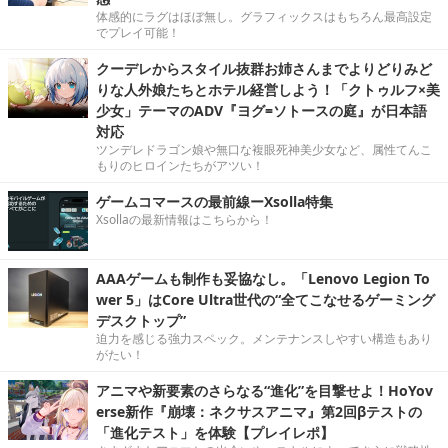
体感的にラグはほぼ無し。グラフィックスはもちろん最高設定
でプレイ可能！
クーデレからスタイル抜群お姉さんまでよりどりみど
りな人外娘たちとホテル経営しよう！「クトゥルフ×美
少女」テーマのADV『ヨグ=ソトースの庭』が日本語
対応
ツンデレドラゴン娘や無口な複眼死神美少女など、属性てんこ
もりのヒロインたちがアツい！
ゲームコマースの最前線ーXsolla特集
Xsollaの最新情報はこちらから！
AAAゲームも制作も妥協なし。「Lenovo Legion To
wer 5」はCore Ultra世代の“全てこなせるゲーミング
デスクトップ”
迫力を感じる強力スペック。メンテナンスしやすい構造もあり
がたい！
アニマや新要素のさらなる“進化”を目撃せよ！HoYov
erse新作『崩壊：ネクサスアニマ』第2回βテストの
「進化テスト」を体験【プレイレポ】