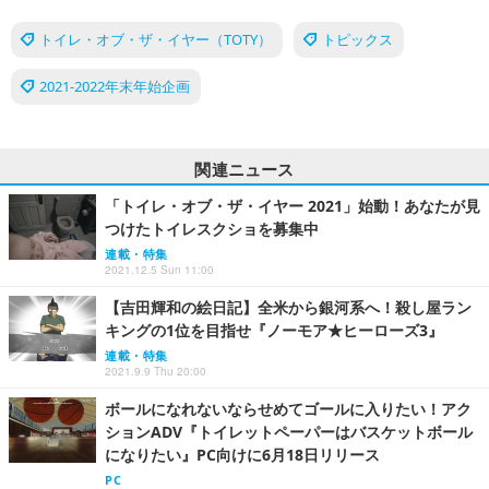
トイレ・オブ・ザ・イヤー（TOTY）
トピックス
2021-2022年末年始企画
関連ニュース
「トイレ・オブ・ザ・イヤー 2021」始動！あなたが見
つけたトイレスクショを募集中
連載・特集
2021.12.5 Sun 11:00
【吉田輝和の絵日記】全米から銀河系へ！殺し屋ラン
キングの1位を目指せ『ノーモア★ヒーローズ3』
連載・特集
2021.9.9 Thu 20:00
ボールになれないならせめてゴールに入りたい！アク
ションADV『トイレットペーパーはバスケットボール
になりたい』PC向けに6月18日リリース
PC