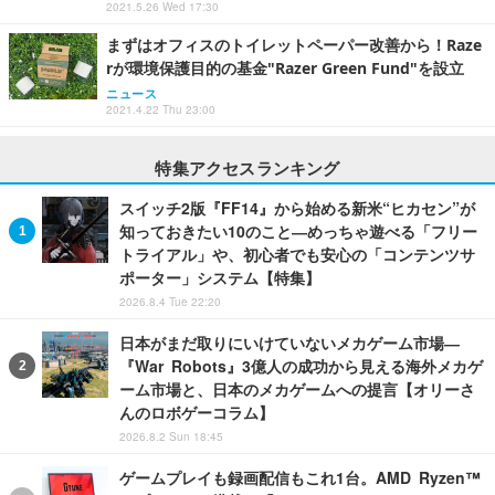
2021.5.26 Wed 17:30
まずはオフィスのトイレットペーパー改善から！Raze
rが環境保護目的の基金"Razer Green Fund"を設立
ニュース
2021.4.22 Thu 23:00
特集アクセスランキング
スイッチ2版『FF14』から始める新米“ヒカセン”が
知っておきたい10のこと―めっちゃ遊べる「フリー
トライアル」や、初心者でも安心の「コンテンツサ
ポーター」システム【特集】
2026.8.4 Tue 22:20
日本がまだ取りにいけていないメカゲーム市場―
『War Robots』3億人の成功から見える海外メカゲ
ーム市場と、日本のメカゲームへの提言【オリーさ
んのロボゲーコラム】
2026.8.2 Sun 18:45
ゲームプレイも録画配信もこれ1台。AMD Ryzen™