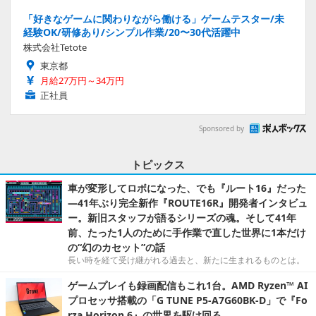
「好きなゲームに関わりながら働ける」ゲームテスター/未
経験OK/研修あり/シンプル作業/20〜30代活躍中
株式会社Tetote
東京都
月給27万円～34万円
正社員
Sponsored by
トピックス
車が変形してロボになった、でも『ルート16』だった
―41年ぶり完全新作『ROUTE16R』開発者インタビュ
ー。新旧スタッフが語るシリーズの魂。そして41年
前、たった1人のために手作業で直した世界に1本だけ
の“幻のカセット”の話
長い時を経て受け継がれる過去と、新たに生まれるものとは。
ゲームプレイも録画配信もこれ1台。AMD Ryzen™ AI
プロセッサ搭載の「G TUNE P5-A7G60BK-D」で『Fo
rza Horizon 6』の世界を駆け回る