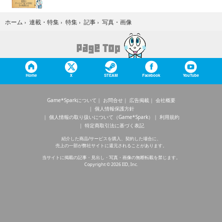
写真・画像
ホーム
›
連載・特集
›
特集
›
記事
›
Home
X
STEAM
Facebook
YouTube
Game*Sparkについて
お問合せ
広告掲載
会社概要
個人情報保護方針
個人情報の取り扱いについて（Game*Spark）
利用規約
特定商取引法に基づく表記
紹介した商品/サービスを購入、契約した場合に、
売上の一部が弊社サイトに還元されることがあります。
当サイトに掲載の記事・見出し・写真・画像の無断転載を禁じます。
Copyright © 2026 IID, Inc.