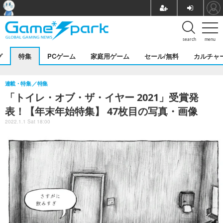
search
menu
グ
特集
PCゲーム
家庭用ゲーム
セール/無料
カルチャ
連載・特集
特集
「トイレ・オブ・ザ・イヤー 2021」受賞発
表！【年末年始特集】 47枚目の写真・画像
2022.1.1 Sat 18:00