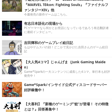
『MARVEL Tōkon: Fighting Souls』『ファイナルフ
ァンタジーXIV』他
今週発売の新作ゲームはこちら。
有志日本語化の現場から
PCゲーマーなら何かとお世話になっているであろう有志翻訳者
に連続インタビュー。
吉田輝和のゲームプレイ絵日記
もはやゲムスパの顔！どこかで見かけた吉田さんのゲーム絵日
記
【大人気4コマ】じゃんげま（Junk Gaming Maide
n）
Game*Sparkの一大コンテンツに成長した4コマ。単行本も好評
発売中！
Game*Spark/インサイド公式ディスコードサーバー
好評稼働中！
【大喜利】『新種のゲーミング“蚊”が登場！ その特徴
とは？』回答募集中！