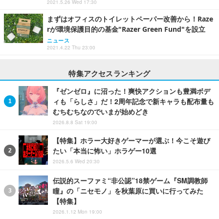
2021.5.26 Wed 17:30
まずはオフィスのトイレットペーパー改善から！Raze
rが環境保護目的の基金"Razer Green Fund"を設立
ニュース
2021.4.22 Thu 23:00
特集アクセスランキング
『ゼンゼロ』に沼った！爽快アクションも豊満ボデ
ィも「らしさ」だ！2周年記念で新キャラも配布量も
むちむちなのでいまが始めどき
2026.8.8 Sat 19:00
【特集】ホラー大好きゲーマーが選ぶ！今こそ遊び
たい「本当に怖い」ホラゲー10選
2026.5.6 Wed 20:30
伝説的スーファミ“非公認”18禁ゲーム『SM調教師
瞳』の「ニセモノ」を秋葉原に買いに行ってみた
【特集】
2026.1.12 Mon 19:00