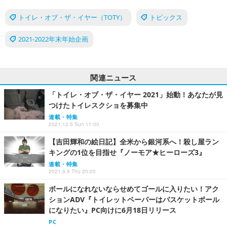
トイレ・オブ・ザ・イヤー（TOTY）
トピックス
2021-2022年末年始企画
関連ニュース
「トイレ・オブ・ザ・イヤー 2021」始動！あなたが見
つけたトイレスクショを募集中
連載・特集
2021.12.5 Sun 11:00
【吉田輝和の絵日記】全米から銀河系へ！殺し屋ラン
キングの1位を目指せ『ノーモア★ヒーローズ3』
連載・特集
2021.9.9 Thu 20:00
ボールになれないならせめてゴールに入りたい！アク
ションADV『トイレットペーパーはバスケットボール
になりたい』PC向けに6月18日リリース
PC