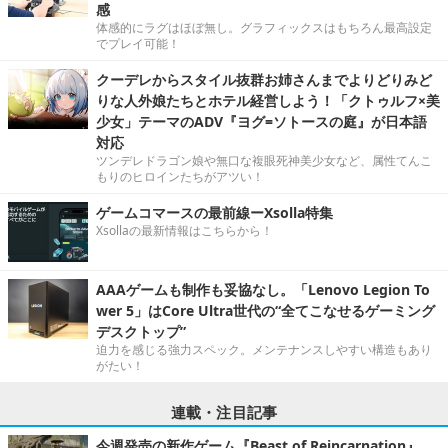
感
体感的にラグはほぼ無し。グラフィックスはもちろん最高設定
でプレイ可能！
クーデレからスタイル抜群お姉さんまでよりどりみど
りな人外娘たちとホテル経営しよう！「クトゥルフ×美
少女」テーマのADV『ヨグ=ソトースの庭』が日本語
対応
ツンデレドラゴン娘や無口な複眼死神美少女など、属性てんこ
もりのヒロインたちがアツい！
ゲームコマースの最前線ーXsolla特集
Xsollaの最新情報はこちらから！
AAAゲームも制作も妥協なし。「Lenovo Legion To
wer 5」はCore Ultra世代の“全てこなせるゲーミング
デスクトップ”
迫力を感じる強力スペック。メンテナンスしやすい構造もあり
がたい！
連載・注目記事
今週発売の新作ゲーム『Beast of Reincarnation』