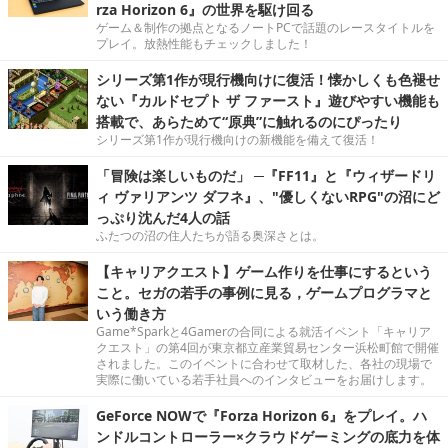
rza Horizon 6』の世界を駆け回る
ゲーム＆制作の拠点となるノートPCで話題のレースタイトルを
プレイ。放熱性能もチェックしました！
シリーズ第1作が現行機向けに復活！懐かしくも色褪せ
ない『カルドセプト ザ ファースト』遊びやすい機能も
搭載で、あらためて“原典”に触れるのにぴったり
シリーズ第1作が現行機向けの新機能を備えて復活！
「冒険は楽しいものだ」 ─『FF11』と『ウィザードリ
ィ ヴァリアンツ ダフネ』、"優しくないRPG"の沼にど
っぷり沈んだ4人の話
ふたつの沼の住人たちが語る奥深さとは。
【キャリアクエスト】ゲーム作りを仕事にするという
こと。セガの若手の事例に見る，ゲームプログラマと
いう働き方
Game*Sparkと4Gamerの合同による就活イベント「キャリア
クエスト」の第4回が東京都立産業貿易センター浜松町館で開催
されました。このイベントに合わせて取材した、各社の現場で
実際に働いている若手社員へのインタビューをお届けします。
GeForce NOWで『Forza Horizon 6』をプレイ。ハ
ンドルコントローラー×クラウドゲーミングの底力を体