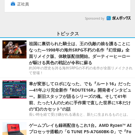
正社員
Sponsored by
トピックス
祖国に裏切られた騎士は、王の仇敵の娘を護ることに
なった―1998年の海外SRPG不朽の名作『幻世録』全
面リメイク版、体験版配信開始。ダーティーヒーロー
が駆ける異色の戦記が令和に蘇る
約30年の歴史を誇る海外SRPGの不朽の名作が全面リメイクされ
て登場！
車が変形してロボになった、でも『ルート16』だった
―41年ぶり完全新作『ROUTE16R』開発者インタビュ
ー。新旧スタッフが語るシリーズの魂。そして41年
前、たった1人のために手作業で直した世界に1本だけ
の“幻のカセット”の話
長い時を経て受け継がれる過去と、新たに生まれるものとは。
ゲームプレイも録画配信もこれ1台。AMD Ryzen™ AI
プロセッサ搭載の「G TUNE P5-A7G60BK-D」で『Fo