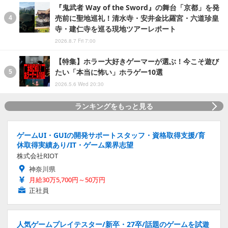
『鬼武者 Way of the Sword』の舞台「京都」を発
売前に聖地巡礼！清水寺・安井金比羅宮・六道珍皇
寺・建仁寺を巡る現地ツアーレポート
2026.8.7 Fri 7:00
【特集】ホラー大好きゲーマーが選ぶ！今こそ遊び
たい「本当に怖い」ホラゲー10選
2026.5.6 Wed 20:30
ランキングをもっと見る
ゲームUI・GUIの開発サポートスタッフ・資格取得支援/育
休取得実績あり/IT・ゲーム業界志望
株式会社RIOT
神奈川県
月給30万5,700円～50万円
正社員
人気ゲームプレイテスター/新卒・27卒/話題のゲームを試遊