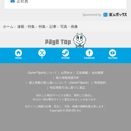
正社員
Sponsored by
写真・画像
ホーム
›
連載・特集
›
特集
›
記事
›
Home
X
STEAM
Facebook
YouTube
Game*Sparkについて
お問合せ
広告掲載
会社概要
個人情報保護方針
個人情報の取り扱いについて（Game*Spark）
利用規約
特定商取引法に基づく表記
紹介した商品/サービスを購入、契約した場合に、
売上の一部が弊社サイトに還元されることがあります。
当サイトに掲載の記事・見出し・写真・画像の無断転載を禁じます。
Copyright © 2026 IID, Inc.