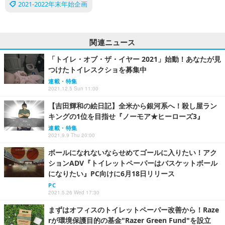
2021-2022年末年始企画
関連ニュース
「トイレ・オブ・ザ・イヤー 2021」始動！あなたが見
つけたトイレスクショを募集中
連載・特集
2021.12.5 Sun 11:00
【吉田輝和の絵日記】全米から銀河系へ！殺し屋ラン
キングの1位を目指せ『ノーモア★ヒーローズ3』
連載・特集
2021.9.9 Thu 20:00
ボールになれないならせめてゴールに入りたい！アク
ションADV『トイレットペーパーはバスケットボール
になりたい』PC向けに6月18日リリース
PC
2021.5.26 Wed 17:30
まずはオフィスのトイレットペーパー改善から！Raze
rが環境保護目的の基金"Razer Green Fund"を設立