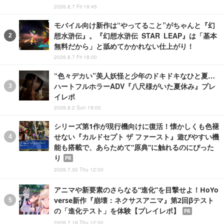
2026.8.7 Fri 19:45
モバイル向け新作は“やってること”がちゃんと『幻
想水滸伝』。『幻想水滸伝 STAR LEAP』は「基本
無料だから」と舐めてかかれない仕上がり！
2026.8.7 Fri 18:00
“色々デカい”美人妖怪と少年のドキドキなひと夏…
ハートフルホラーADV『八尺様がいた夏休み』プレ
イレポ
2026.8.2 Sun 19:00
シリーズ第1作が現行機向けに復活！懐かしくも色褪
せない『カルドセプト ザ ファースト』遊びやすい機
能も搭載で、あらためて“原典”に触れるのにぴった
り
PR
2026.7.30 Thu 12:00
アニマや新要素のさらなる“進化”を目撃せよ！HoYo
verse新作『崩壊：ネクサスアニマ』第2回βテスト
の「進化テスト」を体験【プレイレポ】
PR
2026.7.16 Thu 12:00