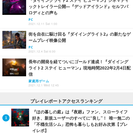
『ダイイングライト2 ステイ ヒューマン』シネマティ
ックトレイラー公開―『デッドアイランド』セルフパ
ロディとの声も
PC
2021.12.11 Sat 1:00
街を自在に駆け回る『ダイイングライト2』の新たなゲ
ームプレイ映像公開
PC
2021.12.4 Sat 6:00
長年の開発を経てついにゴールド達成！『ダイイング
ライト2 ステイ ヒューマン』現地時間2022年2月4日配
信
家庭用ゲーム
2021.12.1 Wed 12:45
プレイレポートアクセスランキング
『ほの暮しの庭』は『夜廻』ファン、スローライフ
好き、新規ユーザーのすべてに“良し”！ 唯一無二の
「不穏生活シム」恐怖も暮らしもお好み次第【プレ
イレポ】