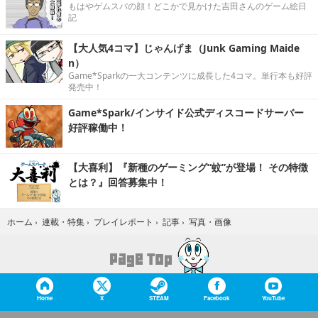
もはやゲムスパの顔！どこかで見かけた吉田さんのゲーム絵日
記
【大人気4コマ】じゃんげま（Junk Gaming Maide
n）
Game*Sparkの一大コンテンツに成長した4コマ。単行本も好評
発売中！
Game*Spark/インサイド公式ディスコードサーバー
好評稼働中！
【大喜利】『新種のゲーミング“蚊”が登場！ その特徴
とは？』回答募集中！
写真・画像
ホーム
›
連載・特集
›
プレイレポート
›
記事
›
Home
X
STEAM
Facebook
YouTube