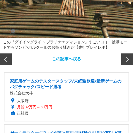
この『ダイイングライト プラチナエディション』すごいヨォ！携帯モー
ドでもゾンビ×パルクールのお祭り騒ぎだ【先行プレイレポ】
この記事へ戻る
家庭用ゲームのテスタースタッフ/未経験歓迎/最新ゲームの
バグチェック/スピード選考
株式会社大斗
大阪府
月給32万円～50万円
正社員
ゲームテスター/プレイ検証と報告/未経験OK/月30万以上可