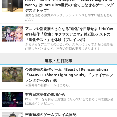
wer 5」はCore Ultra世代の“全てこなせるゲーミング
デスクトップ”
迫力を感じる強力スペック。メンテナンスしやすい構造もあり
がたい！
アニマや新要素のさらなる“進化”を目撃せよ！HoYov
erse新作『崩壊：ネクサスアニマ』第2回βテストの
「進化テスト」を体験【プレイレポ】
さまざまなアニマとの出会いや、スキルによってさらに戦略性
が増したバトルなど、本作の注目の要素に迫ります！
連載・注目記事
今週発売の新作ゲーム『Beast of Reincarnation』
『MARVEL Tōkon: Fighting Souls』『ファイナルフ
ァンタジーXIV』他
今週発売の新作ゲームはこちら。
有志日本語化の現場から
PCゲーマーなら何かとお世話になっているであろう有志翻訳者
に連続インタビュー。
吉田輝和のゲームプレイ絵日記