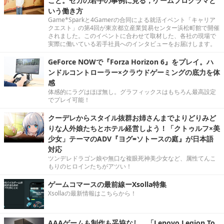
こと。セガの若手の事例に見る，ゲームプログラマと
いう働き方
Game*Sparkと4Gamerの合同による就活イベント「キャリア
クエスト」の第4回が東京都立産業貿易センター浜松町館で開催
されました。このイベントに合わせて取材した、各社の現場で
実際に働いている若手社員へのインタビューをお届けします。
GeForce NOWで『Forza Horizon 6』をプレイ。ハ
ンドルコントローラー×クラウドゲーミングの底力を体
感
体感的にラグはほぼ無し。グラフィックスはもちろん最高設定
でプレイ可能！
クーデレからスタイル抜群お姉さんまでよりどりみど
りな人外娘たちとホテル経営しよう！「クトゥルフ×美
少女」テーマのADV『ヨグ=ソトースの庭』が日本語
対応
ツンデレドラゴン娘や無口な複眼死神美少女など、属性てんこ
もりのヒロインたちがアツい！
ゲームコマースの最前線ーXsolla特集
Xsollaの最新情報はこちらから！
AAAゲームも制作も妥協なし。「Lenovo Legion To