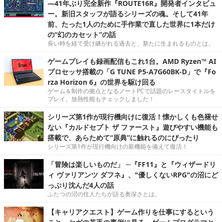
―41年ぶり完全新作『ROUTE16R』開発者インタビュ
ー。新旧スタッフが語るシリーズの魂。そして41年
前、たった1人のために手作業で直した世界に1本だけ
の“幻のカセット”の話
長い時を経て受け継がれる過去と、新たに生まれるものとは。
ゲームプレイも録画配信もこれ1台。AMD Ryzen™ AI
プロセッサ搭載の「G TUNE P5-A7G60BK-D」で『Fo
rza Horizon 6』の世界を駆け回る
ゲーム＆制作の拠点となるノートPCで話題のレースタイトルを
プレイ。放熱性能もチェックしました！
シリーズ第1作が現行機向けに復活！懐かしくも色褪せ
ない『カルドセプト ザ ファースト』遊びやすい機能も
搭載で、あらためて“原典”に触れるのにぴったり
シリーズ第1作が現行機向けの新機能を備えて復活！
「冒険は楽しいものだ」 ─『FF11』と『ウィザードリ
ィ ヴァリアンツ ダフネ』、"優しくないRPG"の沼にど
っぷり沈んだ4人の話
ふたつの沼の住人たちが語る奥深さとは。
【キャリアクエスト】ゲーム作りを仕事にするという