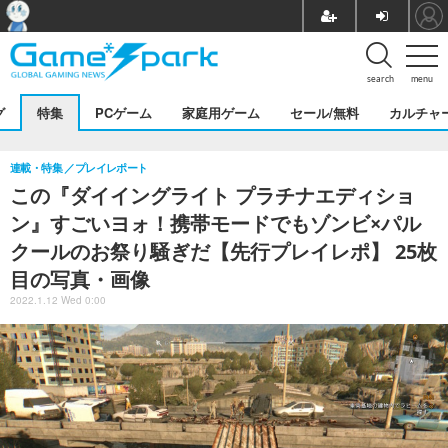
search
menu
グ
特集
PCゲーム
家庭用ゲーム
セール/無料
カルチャ
連載・特集
プレイレポート
この『ダイイングライト プラチナエディショ
ン』すごいヨォ！携帯モードでもゾンビ×パル
クールのお祭り騒ぎだ【先行プレイレポ】 25枚
目の写真・画像
2022.1.12 Wed 0:00