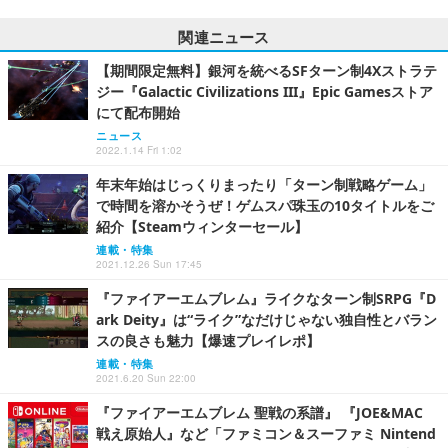
関連ニュース
【期間限定無料】銀河を統べるSFターン制4Xストラテ
ジー『Galactic Civilizations III』Epic Gamesストア
にて配布開始
ニュース
2022.1.14 Fri 1:02
年末年始はじっくりまったり「ターン制戦略ゲーム」
で時間を溶かそうぜ！ゲムスパ珠玉の10タイトルをご
紹介【Steamウィンターセール】
連載・特集
2021.12.26 Sun 17:45
『ファイアーエムブレム』ライクなターン制SRPG『D
ark Deity』は“ライク”なだけじゃない独自性とバラン
スの良さも魅力【爆速プレイレポ】
連載・特集
2021.6.20 Sun 22:00
『ファイアーエムブレム 聖戦の系譜』 『JOE&MAC
戦え原始人』など「ファミコン＆スーファミ Nintend