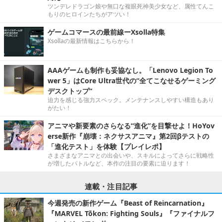
ツンデレドラゴン娘や無口な複眼死神美少女など、属性てんこ
もりのヒロインたちがアツい！
ゲームコマースの最前線ーXsolla特集
Xsollaの最新情報はこちらから！
AAAゲームも制作も妥協なし。「Lenovo Legion To
wer 5」はCore Ultra世代の“全てこなせるゲーミング
デスクトップ”
迫力を感じる強力スペック。メンテナンスしやすい構造もあり
がたい！
アニマや新要素のさらなる“進化”を目撃せよ！HoYov
erse新作『崩壊：ネクサスアニマ』第2回βテストの
「進化テスト」を体験【プレイレポ】
さまざまなアニマとの出会いや、スキルによってさらに戦略性
が増したバトルなど、本作の注目の要素に迫ります！
連載・注目記事
今週発売の新作ゲーム『Beast of Reincarnation』
『MARVEL Tōkon: Fighting Souls』『ファイナルフ