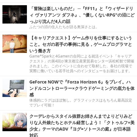
「冒険は楽しいものだ」 ─『FF11』と『ウィザードリ
ィ ヴァリアンツ ダフネ』、"優しくないRPG"の沼にど
っぷり沈んだ4人の話
ふたつの沼の住人たちが語る奥深さとは。
【キャリアクエスト】ゲーム作りを仕事にするという
こと。セガの若手の事例に見る，ゲームプログラマと
いう働き方
Game*Sparkと4Gamerの合同による就活イベント「キャリア
クエスト」の第4回が東京都立産業貿易センター浜松町館で開催
されました。このイベントに合わせて取材した、各社の現場で
実際に働いている若手社員へのインタビューをお届けします。
GeForce NOWで『Forza Horizon 6』をプレイ。ハ
ンドルコントローラー×クラウドゲーミングの底力を体
感
体感的にラグはほぼ無し。グラフィックスはもちろん最高設定
でプレイ可能！
クーデレからスタイル抜群お姉さんまでよりどりみど
りな人外娘たちとホテル経営しよう！「クトゥルフ×美
少女」テーマのADV『ヨグ=ソトースの庭』が日本語
対応