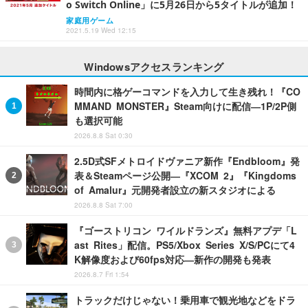
o Switch Online」に5月26日から5タイトルが追加！
家庭用ゲーム
2021.5.19 Wed 12:15
Windowsアクセスランキング
時間内に格ゲーコマンドを入力して生き残れ！『CO
MMAND MONSTER』Steam向けに配信―1P/2P側
も選択可能
2026.8.8 Sat 0:30
2.5D式SFメトロイドヴァニア新作『Endbloom』発
表＆Steamページ公開―『XCOM 2』『Kingdoms
of Amalur』元開発者設立の新スタジオによる
2026.8.8 Sat 7:00
『ゴーストリコン ワイルドランズ』無料アプデ「L
ast Rites」配信。PS5/Xbox Series X/S/PCにて4
K解像度および60fps対応―新作の開発も発表
2026.8.7 Fri 1:54
トラックだけじゃない！乗用車で観光地などをドラ