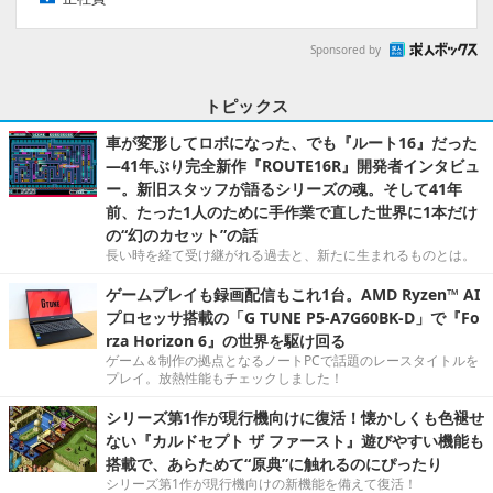
Sponsored by
トピックス
車が変形してロボになった、でも『ルート16』だった
―41年ぶり完全新作『ROUTE16R』開発者インタビュ
ー。新旧スタッフが語るシリーズの魂。そして41年
前、たった1人のために手作業で直した世界に1本だけ
の“幻のカセット”の話
長い時を経て受け継がれる過去と、新たに生まれるものとは。
ゲームプレイも録画配信もこれ1台。AMD Ryzen™ AI
プロセッサ搭載の「G TUNE P5-A7G60BK-D」で『Fo
rza Horizon 6』の世界を駆け回る
ゲーム＆制作の拠点となるノートPCで話題のレースタイトルを
プレイ。放熱性能もチェックしました！
シリーズ第1作が現行機向けに復活！懐かしくも色褪せ
ない『カルドセプト ザ ファースト』遊びやすい機能も
搭載で、あらためて“原典”に触れるのにぴったり
シリーズ第1作が現行機向けの新機能を備えて復活！