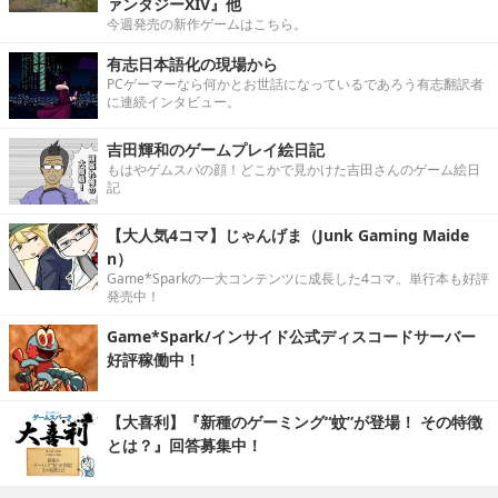
ァンタジーXIV』他
今週発売の新作ゲームはこちら。
有志日本語化の現場から
PCゲーマーなら何かとお世話になっているであろう有志翻訳者
に連続インタビュー。
吉田輝和のゲームプレイ絵日記
もはやゲムスパの顔！どこかで見かけた吉田さんのゲーム絵日
記
【大人気4コマ】じゃんげま（Junk Gaming Maide
n）
Game*Sparkの一大コンテンツに成長した4コマ。単行本も好評
発売中！
Game*Spark/インサイド公式ディスコードサーバー
好評稼働中！
【大喜利】『新種のゲーミング“蚊”が登場！ その特徴
とは？』回答募集中！