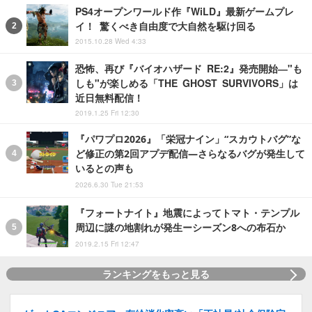
PS4オープンワールド作『WiLD』最新ゲームプレ
イ！ 驚くべき自由度で大自然を駆け回る
2015.10.28 Wed 4:33
恐怖、再び『バイオハザード RE:2』発売開始―"も
しも"が楽しめる「THE GHOST SURVIVORS」は
近日無料配信！
2019.1.25 Fri 12:30
『パワプロ2026』「栄冠ナイン」“スカウトバグ”な
ど修正の第2回アプデ配信―さらなるバグが発生して
いるとの声も
2026.6.30 Tue 21:53
『フォートナイト』地震によってトマト・テンプル
周辺に謎の地割れが発生ーシーズン8への布石か
2019.2.15 Fri 12:47
ランキングをもっと見る