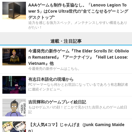
AAAゲームも制作も妥協なし。「Lenovo Legion To
wer 5」はCore Ultra世代の“全てこなせるゲーミング
デスクトップ”
迫力を感じる強力スペック。メンテナンスしやすい構造もあり
がたい！
連載・注目記事
今週発売の新作ゲーム『The Elder Scrolls IV: Oblivio
n Remastered』『アークナイツ』『Hell Let Loose:
Vietnam』他
今週発売の新作ゲームはこちら。
有志日本語化の現場から
PCゲーマーなら何かとお世話になっているであろう有志翻訳者
に連続インタビュー。
吉田輝和のゲームプレイ絵日記
もはやゲムスパの顔！どこかで見かけた吉田さんのゲーム絵日
記
【大人気4コマ】じゃんげま（Junk Gaming Maide
n）