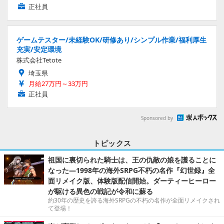
正社員
ゲームテスター/未経験OK/研修あり/シンプル作業/福利厚生
充実/安定環境
株式会社Tetote
埼玉県
月給27万円～33万円
正社員
Sponsored by
トピックス
祖国に裏切られた騎士は、王の仇敵の娘を護ることに
なった―1998年の海外SRPG不朽の名作『幻世録』全
面リメイク版、体験版配信開始。ダーティーヒーロー
が駆ける異色の戦記が令和に蘇る
約30年の歴史を誇る海外SRPGの不朽の名作が全面リメイクされ
て登場！