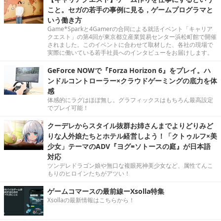
こと。セガの若手の事例に見る，ゲームプログラマと
いう働き方
Game*Sparkと4Gamerの合同による就活イベント「キャリア
クエスト」の第4回が東京都立産業貿易センター浜松町館で開催
されました。このイベントに合わせて取材した、各社の現場で
実際に働いている若手社員へのインタビューをお届けします。
GeForce NOWで『Forza Horizon 6』をプレイ。ハ
ンドルコントローラー×クラウドゲーミングの底力を体
感
体感的にラグはほぼ無し。グラフィックスはもちろん最高設定
でプレイ可能！
クーデレからスタイル抜群お姉さんまでよりどりみど
りな人外娘たちとホテル経営しよう！「クトゥルフ×美
少女」テーマのADV『ヨグ=ソトースの庭』が日本語
対応
ツンデレドラゴン娘や無口な複眼死神美少女など、属性てんこ
もりのヒロインたちがアツい！
ゲームコマースの最前線ーXsolla特集
Xsollaの最新情報はこちらから！