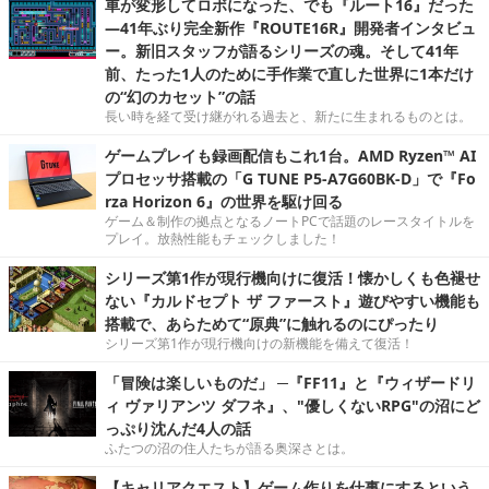
車が変形してロボになった、でも『ルート16』だった
―41年ぶり完全新作『ROUTE16R』開発者インタビュ
ー。新旧スタッフが語るシリーズの魂。そして41年
前、たった1人のために手作業で直した世界に1本だけ
の“幻のカセット”の話
長い時を経て受け継がれる過去と、新たに生まれるものとは。
ゲームプレイも録画配信もこれ1台。AMD Ryzen™ AI
プロセッサ搭載の「G TUNE P5-A7G60BK-D」で『Fo
rza Horizon 6』の世界を駆け回る
ゲーム＆制作の拠点となるノートPCで話題のレースタイトルを
プレイ。放熱性能もチェックしました！
シリーズ第1作が現行機向けに復活！懐かしくも色褪せ
ない『カルドセプト ザ ファースト』遊びやすい機能も
搭載で、あらためて“原典”に触れるのにぴったり
シリーズ第1作が現行機向けの新機能を備えて復活！
「冒険は楽しいものだ」 ─『FF11』と『ウィザードリ
ィ ヴァリアンツ ダフネ』、"優しくないRPG"の沼にど
っぷり沈んだ4人の話
ふたつの沼の住人たちが語る奥深さとは。
【キャリアクエスト】ゲーム作りを仕事にするという