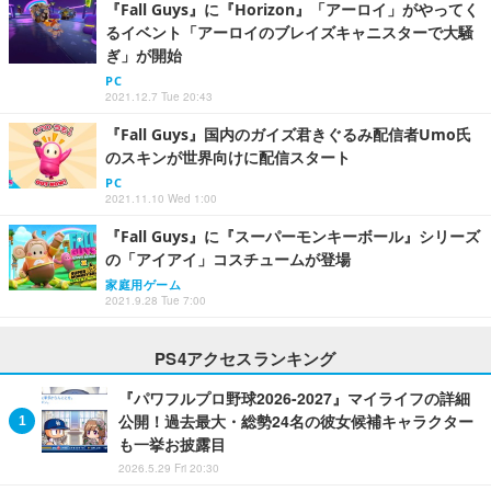
『Fall Guys』に『Horizon』「アーロイ」がやってく
るイベント「アーロイのブレイズキャニスターで大騒
ぎ」が開始
PC
2021.12.7 Tue 20:43
『Fall Guys』国内のガイズ君きぐるみ配信者Umo氏
のスキンが世界向けに配信スタート
PC
2021.11.10 Wed 1:00
『Fall Guys』に『スーパーモンキーボール』シリーズ
の「アイアイ」コスチュームが登場
家庭用ゲーム
2021.9.28 Tue 7:00
PS4アクセスランキング
『パワフルプロ野球2026-2027』マイライフの詳細
公開！過去最大・総勢24名の彼女候補キャラクター
も一挙お披露目
2026.5.29 Fri 20:30