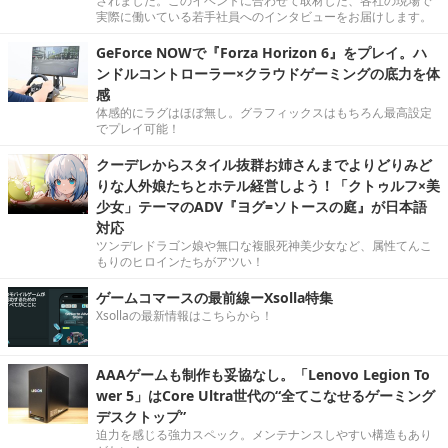
されました。このイベントに合わせて取材した、各社の現場で
実際に働いている若手社員へのインタビューをお届けします。
GeForce NOWで『Forza Horizon 6』をプレイ。ハ
ンドルコントローラー×クラウドゲーミングの底力を体
感
体感的にラグはほぼ無し。グラフィックスはもちろん最高設定
でプレイ可能！
クーデレからスタイル抜群お姉さんまでよりどりみど
りな人外娘たちとホテル経営しよう！「クトゥルフ×美
少女」テーマのADV『ヨグ=ソトースの庭』が日本語
対応
ツンデレドラゴン娘や無口な複眼死神美少女など、属性てんこ
もりのヒロインたちがアツい！
ゲームコマースの最前線ーXsolla特集
Xsollaの最新情報はこちらから！
AAAゲームも制作も妥協なし。「Lenovo Legion To
wer 5」はCore Ultra世代の“全てこなせるゲーミング
デスクトップ”
迫力を感じる強力スペック。メンテナンスしやすい構造もあり