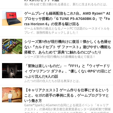
長い時を経て受け継がれる過去と、新たに生まれるものとは。
ゲームプレイも録画配信もこれ1台。AMD Ryzen™ AI
プロセッサ搭載の「G TUNE P5-A7G60BK-D」で『Fo
rza Horizon 6』の世界を駆け回る
ゲーム＆制作の拠点となるノートPCで話題のレースタイトルを
プレイ。放熱性能もチェックしました！
シリーズ第1作が現行機向けに復活！懐かしくも色褪せ
ない『カルドセプト ザ ファースト』遊びやすい機能も
搭載で、あらためて“原典”に触れるのにぴったり
シリーズ第1作が現行機向けの新機能を備えて復活！
「冒険は楽しいものだ」 ─『FF11』と『ウィザードリ
ィ ヴァリアンツ ダフネ』、"優しくないRPG"の沼にど
っぷり沈んだ4人の話
ふたつの沼の住人たちが語る奥深さとは。
【キャリアクエスト】ゲーム作りを仕事にするという
こと。セガの若手の事例に見る，ゲームプログラマと
いう働き方
Game*Sparkと4Gamerの合同による就活イベント「キャリア
クエスト」の第4回が東京都立産業貿易センター浜松町館で開催