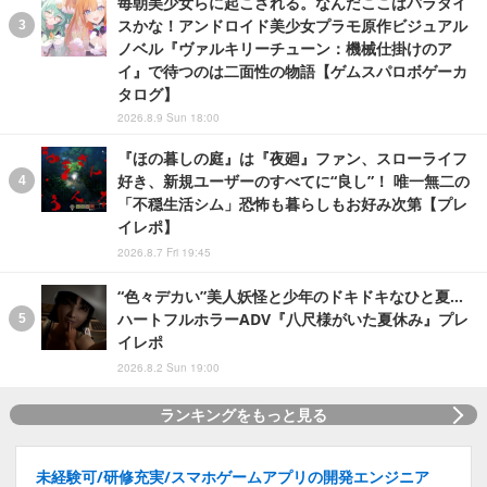
毎朝美少女らに起こされる。なんだここはパラダイ
スかな！アンドロイド美少女プラモ原作ビジュアル
ノベル『ヴァルキリーチューン：機械仕掛けのア
イ』で待つのは二面性の物語【ゲムスパロボゲーカ
タログ】
2026.8.9 Sun 18:00
『ほの暮しの庭』は『夜廻』ファン、スローライフ
好き、新規ユーザーのすべてに“良し”！ 唯一無二の
「不穏生活シム」恐怖も暮らしもお好み次第【プレ
イレポ】
2026.8.7 Fri 19:45
“色々デカい”美人妖怪と少年のドキドキなひと夏…
ハートフルホラーADV『八尺様がいた夏休み』プレ
イレポ
2026.8.2 Sun 19:00
ランキングをもっと見る
未経験可/研修充実/スマホゲームアプリの開発エンジニア