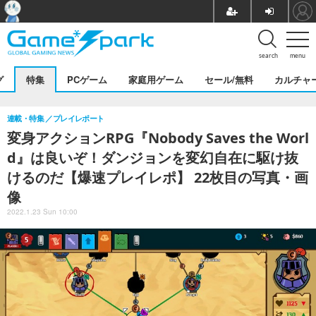
search
menu
グ
特集
PCゲーム
家庭用ゲーム
セール/無料
カルチャ
連載・特集
プレイレポート
変身アクションRPG『Nobody Saves the Worl
d』は良いぞ！ダンジョンを変幻自在に駆け抜
けるのだ【爆速プレイレポ】 22枚目の写真・画
像
2022.1.23 Sun 10:00