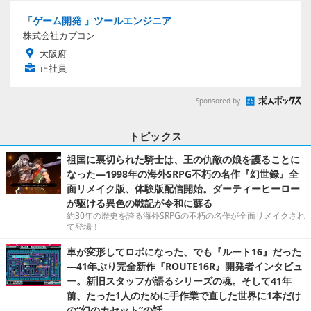
「ゲーム開発 」ツールエンジニア
株式会社カプコン
大阪府
正社員
Sponsored by
トピックス
祖国に裏切られた騎士は、王の仇敵の娘を護ることに
なった―1998年の海外SRPG不朽の名作『幻世録』全
面リメイク版、体験版配信開始。ダーティーヒーロー
が駆ける異色の戦記が令和に蘇る
約30年の歴史を誇る海外SRPGの不朽の名作が全面リメイクされ
て登場！
車が変形してロボになった、でも『ルート16』だった
―41年ぶり完全新作『ROUTE16R』開発者インタビュ
ー。新旧スタッフが語るシリーズの魂。そして41年
前、たった1人のために手作業で直した世界に1本だけ
の“幻のカセット”の話