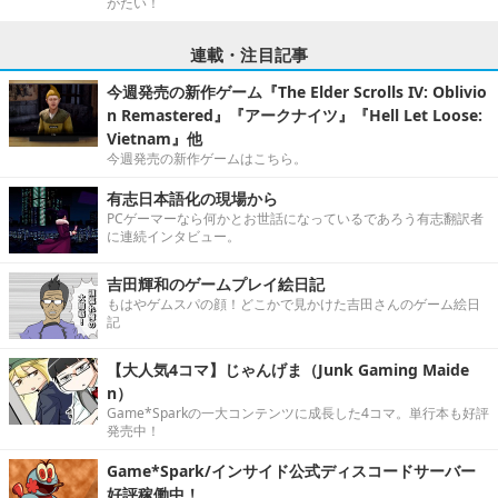
がたい！
連載・注目記事
今週発売の新作ゲーム『The Elder Scrolls IV: Oblivio
n Remastered』『アークナイツ』『Hell Let Loose:
Vietnam』他
今週発売の新作ゲームはこちら。
有志日本語化の現場から
PCゲーマーなら何かとお世話になっているであろう有志翻訳者
に連続インタビュー。
吉田輝和のゲームプレイ絵日記
もはやゲムスパの顔！どこかで見かけた吉田さんのゲーム絵日
記
【大人気4コマ】じゃんげま（Junk Gaming Maide
n）
Game*Sparkの一大コンテンツに成長した4コマ。単行本も好評
発売中！
Game*Spark/インサイド公式ディスコードサーバー
好評稼働中！