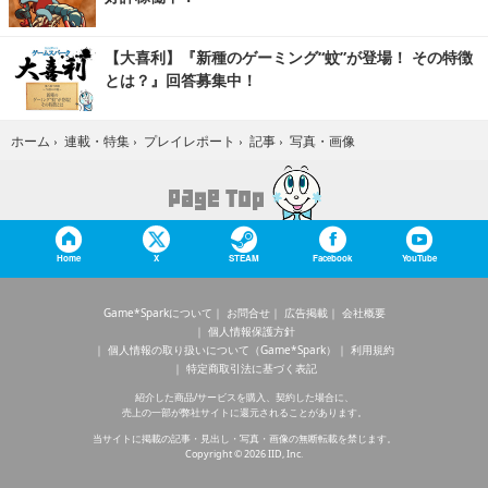
【大喜利】『新種のゲーミング“蚊”が登場！ その特徴
とは？』回答募集中！
写真・画像
ホーム
›
連載・特集
›
プレイレポート
›
記事
›
Home
X
STEAM
Facebook
YouTube
Game*Sparkについて
お問合せ
広告掲載
会社概要
個人情報保護方針
個人情報の取り扱いについて（Game*Spark）
利用規約
特定商取引法に基づく表記
紹介した商品/サービスを購入、契約した場合に、
売上の一部が弊社サイトに還元されることがあります。
当サイトに掲載の記事・見出し・写真・画像の無断転載を禁じます。
Copyright © 2026 IID, Inc.