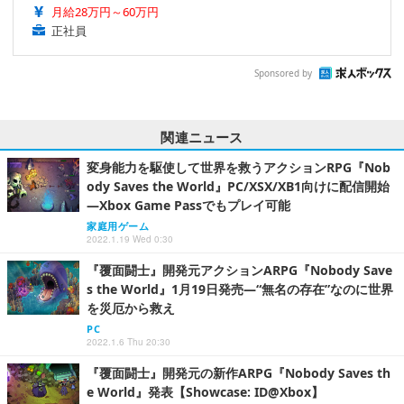
月給28万円～60万円
正社員
Sponsored by
関連ニュース
変身能力を駆使して世界を救うアクションRPG『Nob
ody Saves the World』PC/XSX/XB1向けに配信開始
―Xbox Game Passでもプレイ可能
家庭用ゲーム
2022.1.19 Wed 0:30
『覆面闘士』開発元アクションARPG『Nobody Save
s the World』1月19日発売―“無名の存在”なのに世界
を災厄から救え
PC
2022.1.6 Thu 20:30
『覆面闘士』開発元の新作ARPG『Nobody Saves th
e World』発表【Showcase: ID@Xbox】