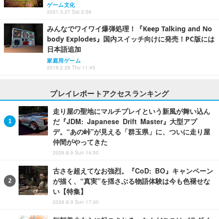
ゲーム文化
2021.3.27 Sat 2:59
みんなでワイワイ爆弾処理！『Keep Talking and No
body Explodes』国内スイッチ向けに発売！PC版には
日本語追加
家庭用ゲーム
2019.2.28 Thu 11:45
プレイレポートアクセスランキング
走り屋の聖地にマルチプレイという新風が舞い込ん
だ『JDM: Japanese Drift Master』大型アプ
デ。“あの峠”が見える「群玉県」に、ついに走り屋
仲間がやってきた
2026.8.9 Sun 14:00
古さを超えてなお強烈。『CoD: BO』キャンペーン
が描く、“真実”を揺さぶる物語体験は今も色褪せな
い【特集】
2026.8.9 Sun 17:30