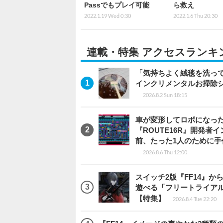
Passでもプレイ可能
ら救え
2022.1.19 Wed 0:30
2022.1.6 Thu 20:30
連載・特集 アクセスランキ
「気持ちよく絨毯を洗っ
インクリメンタルお掃除
2026.8.2 Sun 18:15
車が変形してロボになった
『ROUTE16R』開発
前、たった1人のために手
2026.8.6 Thu 12:00
スイッチ2版『FF14』
遊べる「フリートライア
【特集】
2026.8.4 Tue 22:20