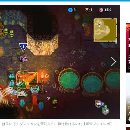
e World』は良いぞ！ダンジョンを変幻自在に駆け抜けるのだ【爆速プレイレポ】