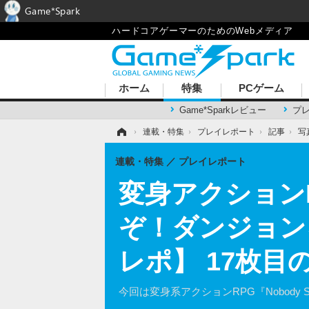
Game*Spark
ハードコアゲーマーのためのWebメディア
ホーム
特集
PCゲーム
Game*Sparkレビュー
プ
ホーム
›
連載・特集
›
プレイレポート
›
記事
›
写
連載・特集
プレイレポート
変身アクションRPG
ぞ！ダンジョン
レポ】 17枚目
今回は変身系アクションRPG『Nobody 