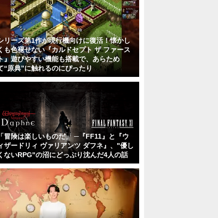
シリーズ第1作が現行機向けに復活！懐かし
くも色褪せない『カルドセプト ザ ファース
ト』遊びやすい機能も搭載で、あらため
て“原典”に触れるのにぴったり
「冒険は楽しいものだ」 ─『FF11』と『ウ
ィザードリィ ヴァリアンツ ダフネ』、"優し
くないRPG"の沼にどっぷり沈んだ4人の話