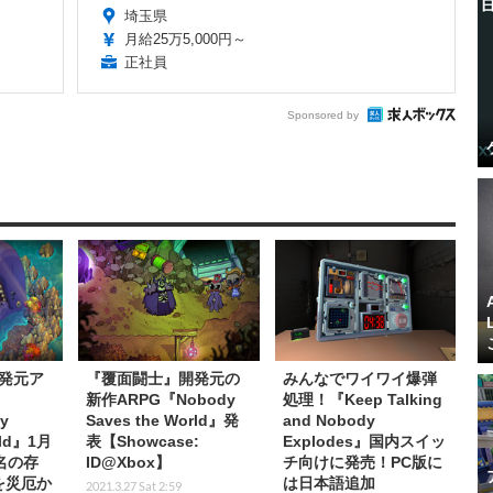
埼玉県
月給25万5,000円～
正社員
Sponsored by
発元ア
『覆面闘士』開発元の
みんなでワイワイ爆弾
新作ARPG『Nobody
処理！『Keep Talking
y
Saves the World』発
and Nobody
rld』1月
表【Showcase:
Explodes』国内スイッ
名の存
ID@Xbox】
チ向けに発売！PC版に
を災厄か
は日本語追加
2021.3.27 Sat 2:59