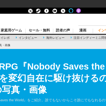
家庭用ゲーム
セール・無料
読者の声
漫画
イン
レイレポ
インタビュー
海外レビュー
注目インディーミニ問
真・画像
『Nobody Saves the
を変幻自在に駆け抜ける
の写真・画像
Saves the World』をご紹介。誰でもないからこそ誰にでもなれる