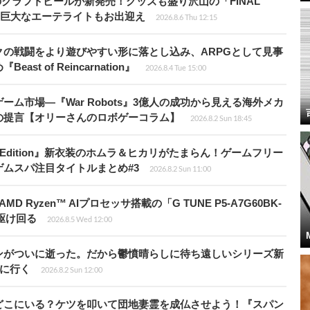
のクラフトビールが新発売！グッズも盛り沢山の「FINAL
P」では巨大なエーテライトもお出迎え
2026.8.6 Thu 12:15
の戦闘をより遊びやすい形に落とし込み、ARPGとして見事
 of Reincarnation』
2026.8.4 Tue 15:00
ム市場―『War Robots』3億人の成功から見える海外メカ
の提言【オリーさんのロボゲーコラム】
2026.8.2 Sun 18:45
ch 2 Edition』新衣装のホムラ＆ヒカリがたまらん！ゲームフリー
ムスパ注目タイトルまとめ#3
2026.8.2 Sun 11:00
Ryzen™ AIプロセッサ搭載の「G TUNE P5-A7G60BK-
を駆け回る
2026.8.5 Wed 12:00
ンがついに逝った。だから鬱憤晴らしに待ち遠しいシリーズ新
6』に行く
2026.8.2 Sun 12:00
どこにいる？ケツを叩いて団地妻霊を成仏させよう！『スパン