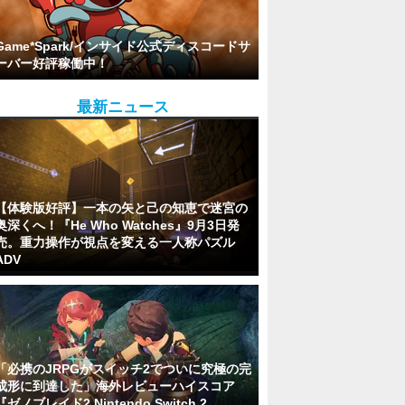
Game*Spark/インサイド公式ディスコードサ
ーバー好評稼働中！
最新ニュース
【体験版好評】一本の矢と己の知恵で迷宮の
奥深くへ！『He Who Watches』9月3日発
売。重力操作が視点を変える一人称パズル
ADV
「必携のJRPGがスイッチ2でついに究極の完
成形に到達した」海外レビューハイスコア
『ゼノブレイド2 Nintendo Switch 2