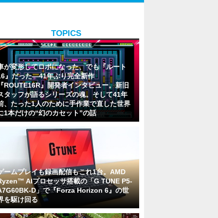
TOPICS
車が変形してロボになった、でも『ルート
16』だった―41年ぶり完全新作
『ROUTE16R』開発者インタビュー。新旧
スタッフが語るシリーズの魂。そして41年
前、たった1人のために手作業で直した世界
に1本だけの“幻のカセット”の話
ゲームプレイも録画配信もこれ1台。AMD
Ryzen™ AIプロセッサ搭載の「G TUNE P5-
A7G60BK-D」で『Forza Horizon 6』の世
界を駆け回る