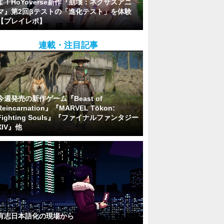
よ！HoYoverse新作『崩壊：ネクサスアニ
マ』第2回βテストの「進化テスト」を体験
【プレイレポ】
連載・注目記事
今週発売の新作ゲーム『Beast of
Reincarnation』『MARVEL Tōkon:
Fighting Souls』『ファイナルファンタジー
XIV』他
有志日本語化の現場から