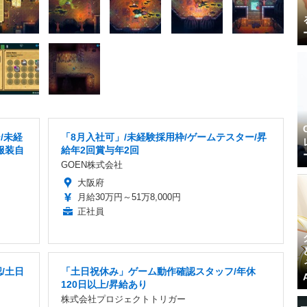
/未経
「8月入社可」/未経験採用枠/ゲームテスター/昇
服装自
給年2回賞与年2回
GOEN株式会社
大阪府
月給30万円～51万8,000円
正社員
/土日
「土日祝休み」ゲーム動作確認スタッフ/年休
120日以上/昇給あり
株式会社プロジェクトトリガー