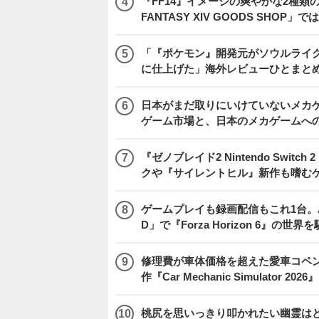
『FF14』イメージの爽やかな2種類
FANTASY XIV GOODS SHO
「『ポケモン』開発元がソウルライク
に仕上げた」海外レビューひとまとめ『Beast
日本がまだ取りにいけていないメカゲー
ゲーム市場と、日本のメカゲームへ
『ゼノブレイド2 Nintendo Swit
クや『サイレントヒル』新作も嗜むゲ
ゲームプレイも録画配信もこれ1台。AMD 
D」で『Forza Horizon 6』の世界
修理費が車体価格を超えた愛車コペ
作『Car Mechanic Simulator 202
桃尻を思いっきり叩かれたい幽霊は