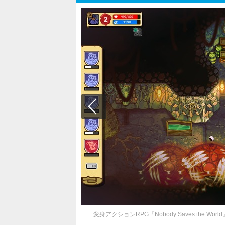
変身アクションRPG『Nobody Saves th