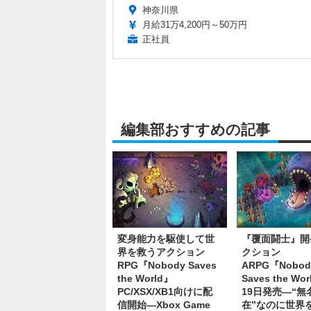
神奈川県
月給31万4,200円～50万円
正社員
編集部おすすめの記事
変身能力を駆使して世
『覆面闘士』開
界を救うアクション
クション
RPG『Nobody Saves
ARPG『Nobod
the World』
Saves the Wo
PC/XSX/XB1向けに配
19日発売―“無
信開始―Xbox Game
在”なのに世界