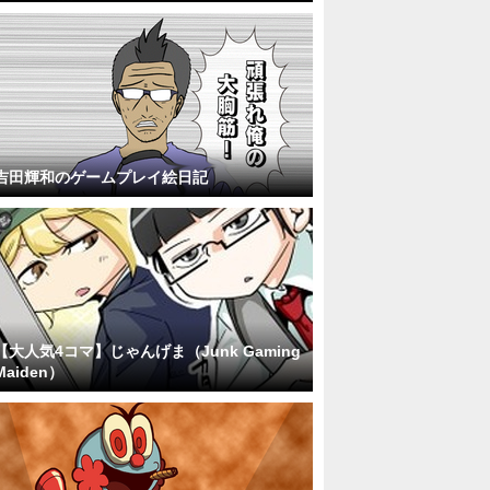
吉田輝和のゲームプレイ絵日記
【大人気4コマ】じゃんげま（Junk Gaming
Maiden）