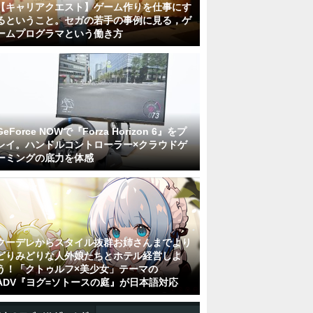
【キャリアクエスト】ゲーム作りを仕事にす
るということ。セガの若手の事例に見る，ゲ
ームプログラマという働き方
GeForce NOWで『Forza Horizon 6』をプ
レイ。ハンドルコントローラー×クラウドゲ
ーミングの底力を体感
クーデレからスタイル抜群お姉さんまでより
どりみどりな人外娘たちとホテル経営しよ
う！「クトゥルフ×美少女」テーマの
ADV『ヨグ=ソトースの庭』が日本語対応