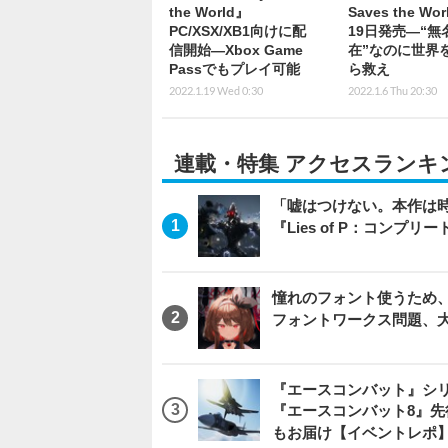
the World』
Saves the Wo
PC/XSX/XB1向けに配
19日発売―“無
信開始―Xbox Game
在”なのに世界
Passでもプレイ可能
ら救え
2022.1.19 Wed 0:30
2022.1.6 Thu 20:30
連載・特集 アクセスランキ
「嘘はつけない。本作は
『Lies of P：コンプリ
憧れのフォント使うため、
フォントワークス問題、
『エースコンバット』シ
『エースコンバット8』
もお届け【イベントレポ