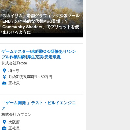
『スカイリム』老舗グラフィック拡張ツール
「ENB」の本格的な代替Mod登場！？
「Community Shaders」でプリセットを使
いまわせるように
ゲームテスター/未経験OK/研修あり/シン
プル作業/福利厚生充実/安定環境
株式会社Tetote
埼玉県
月給31万5,000円～50万円
正社員
「ゲーム開発 」テスト・ビルドエンジニ
ア
株式会社カプコン
大阪府
正社員