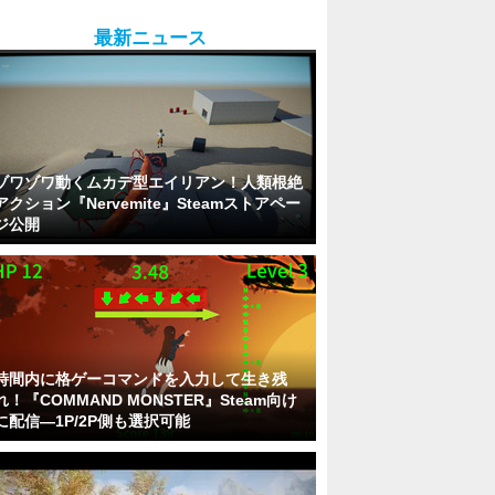
最新ニュース
ゾワゾワ動くムカデ型エイリアン！人類根絶
アクション『Nervemite』Steamストアペー
ジ公開
時間内に格ゲーコマンドを入力して生き残
れ！『COMMAND MONSTER』Steam向け
に配信―1P/2P側も選択可能