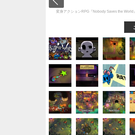
変身アクションRPG『Nobody Saves th