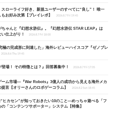
スローライフ好き、新規ユーザーのすべてに“良し”！ 唯一
しもお好み次第【プレイレポ】
2026.8.7 Fri 19:45
ちゃんと『幻想水滸伝』。『幻想水滸伝 STAR LEAP』は
ない仕上がり！
2026.8.7 Fri 18:00
に究極の完成形に到達した」海外レビューハイスコア『ゼノブレ
2026.8.6 Thu 19:45
が登場！ その特徴とは？』回答募集中！
2026.8.7 Fri 17:05
ム市場―『War Robots』3億人の成功から見える海外メカ
の提言【オリーさんのロボゲーコラム】
2026.8.2 Sun 18:45
米“ヒカセン”が知っておきたい10のこと―めっちゃ遊べる「フ
心の「コンテンツサポーター」システム【特集】