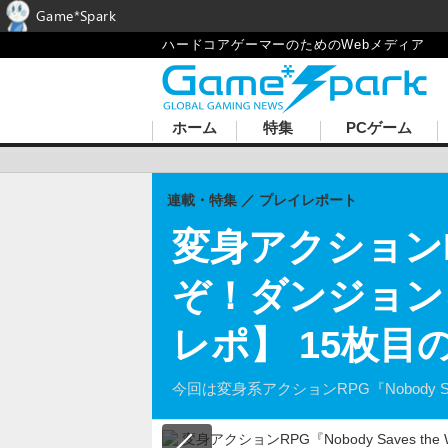
Game*Spark
ハードコアゲーマーのためのWebメディア
ホーム
特集
PCゲーム
連載・特集
プレイレポート
変身アクションRPG
ぞ！ダンジョン
レポ】 15枚目
今回は変身系アクションRPG『Nobody 