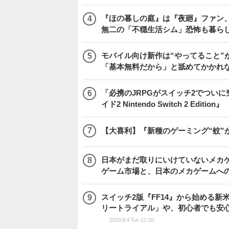
『ほの暮しの庭』は『夜廻』ファン、
無二の「不穏生活シム」恐怖も暮ら
モバイル向け新作は“やってること”が
「基本無料だから」と舐めてかかれ
「必携のJRPGがスイッチ2でつい
イド2 Nintendo Switch 2 Edition』
【大喜利】『新種のゲーミング“蚊”
日本がまだ取りにいけていないメカゲー
ゲーム市場と、日本のメカゲームへ
スイッチ2版『FF14』から始める新
リートライアル」や、初心者でも安
2026.8.4 Tue 22:20