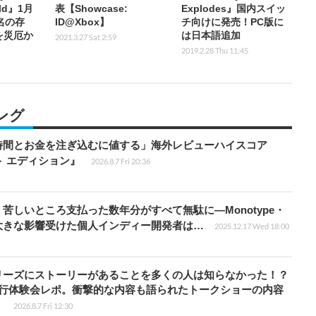
rld』1月
表【Showcase:
Explodes』国内スイッ
名の存
ID@Xbox】
チ向けに発売！PC版に
を災厄か
は日本語追加
2021.3.27 Sat 2:59
2019.2.28 Thu 11:45
ング
時間とお金を注ぎ込むに値する」海外レビューハイスコア
ート エディション』
2026.8.7 Fri 20:36
苦しいところ支払った数年分がすべて無駄に―Monotype・
大きな影響受けた個人インディー開発者は…
2025.12.17 Wed 18:00
リーズにストーリーがあることを多くの人は知らなかった！？
先行体験会レポ。衝撃的な内容も語られたトークショーの内容
】
2026.8.7 Fri 12:30