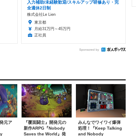
入力補助/未経験歓迎/スキルアップ研修あり・完
全週休2日制
株式会社Le Lien
東京都
月給31万円～45万円
正社員
Sponsored by
発元ア
『覆面闘士』開発元の
みんなでワイワイ爆弾
新作ARPG『Nobody
処理！『Keep Talking
y
Saves the World』発
and Nobody