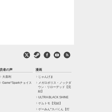
読者の声
漫画
大喜利
じゃんげま
Game*Sparkチョイス
メガロポリス・ノックダ
ウン・リローデッド【完
結】
ULTRA BLACK SHINE
ゲムトモ【完結】
ゲーみん*スパくん【打