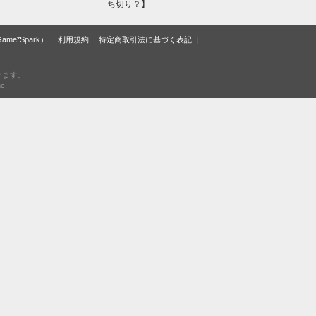
ち切り？】
e*Spark）
利用規約
特定商取引法に基づく表記
ります。
c.