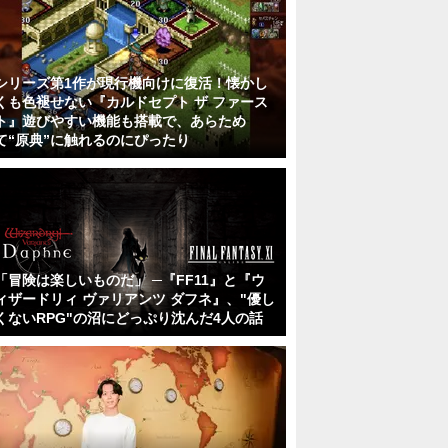
シリーズ第1作が現行機向けに復活！懐かし
くも色褪せない『カルドセプト ザ ファース
ト』遊びやすい機能も搭載で、あらため
て“原典”に触れるのにぴったり
「冒険は楽しいものだ」 ─『FF11』と『ウ
ィザードリィ ヴァリアンツ ダフネ』、"優し
くないRPG"の沼にどっぷり沈んだ4人の話