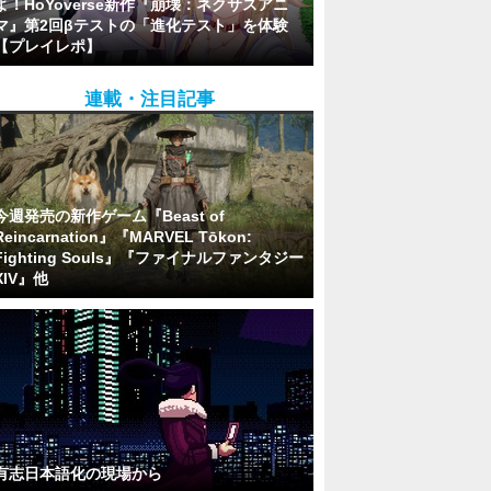
よ！HoYoverse新作『崩壊：ネクサスアニ
マ』第2回βテストの「進化テスト」を体験
【プレイレポ】
連載・注目記事
今週発売の新作ゲーム『Beast of
Reincarnation』『MARVEL Tōkon:
Fighting Souls』『ファイナルファンタジー
XIV』他
有志日本語化の現場から