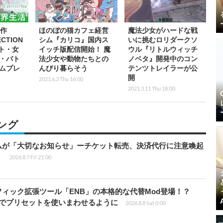
新作
ほのぼの猫カフェ経営
魔法少女がハードな戦
CTION
シム『カリコ』国内ス
いに挑むロリダークソ
フト・女
イッチ版配信開始！ 魔
ウル『リトルウィッチ
・バト
法少女や動物たちとの
ノベタ』開発中のコン
ムプレ
んびり暮らそう
テンツトレイラーが公
開
2021.6.3 Thu 16:00
2021.3.11 Thu 18:00
ング
ムが「大切なお知らせ」ーチケット転売、決済代行に注意喚起
」
2026.8.7 Fri 21:00
ィック拡張ツール「ENB」の本格的な代替Mod登場！？
ders」でプリセットを使いまわせるように
2026.8.8 Sat 0:00