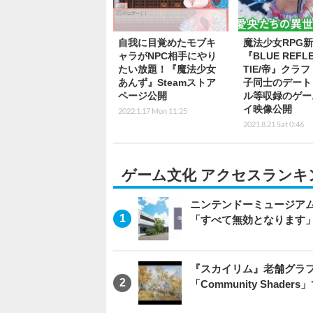
自我に目覚めたモブキ
魔法少女RPG
ャラがNPC相手にやり
『BLUE REFLE
たい放題！『魔法少女
TIE/帝』クラ
あんず』Steamストア
子同士のデート
ページ公開
ル等収録のゲー
イ映像公開
2022.1.17 Mon 11:25
2021.8.21 Sat 0:46
ゲーム文化 アクセスランキ
ニンテンドーミュージア
「すべて無効となります
『スカイリム』老舗グラフ
「Community Sha