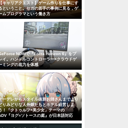
【キャリアクエスト】ゲーム作りを仕事にす
るということ。セガの若手の事例に見る，ゲ
ームプログラマという働き方
GeForce NOWで『Forza Horizon 6』をプ
レイ。ハンドルコントローラー×クラウドゲ
ーミングの底力を体感
クーデレからスタイル抜群お姉さんまでより
どりみどりな人外娘たちとホテル経営しよ
う！「クトゥルフ×美少女」テーマの
ADV『ヨグ=ソトースの庭』が日本語対応