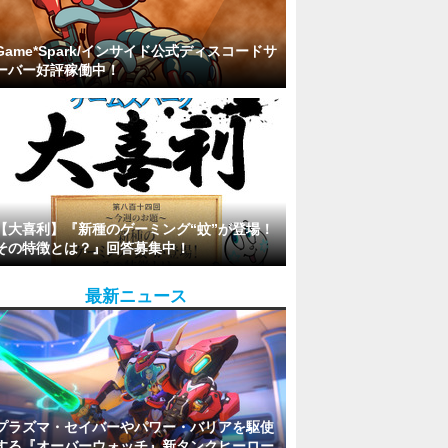
Game*Spark/インサイド公式ディスコードサ
ーバー好評稼働中！
【大喜利】『新種のゲーミング“蚊”が登場！
その特徴とは？』回答募集中！
最新ニュース
プラズマ・セイバーやパワー・バリアを駆使
する『オーバーウォッチ』新タンクヒーロー