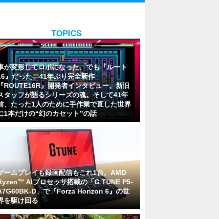
TOPICS
車が変形してロボになった、でも『ルート
16』だった―41年ぶり完全新作
『ROUTE16R』開発者インタビュー。新旧
スタッフが語るシリーズの魂。そして41年
前、たった1人のために手作業で直した世界
に1本だけの“幻のカセット”の話
ゲームプレイも録画配信もこれ1台。AMD
Ryzen™ AIプロセッサ搭載の「G TUNE P5-
A7G60BK-D」で『Forza Horizon 6』の世
界を駆け回る