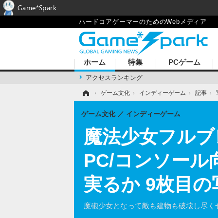
Game*Spark
ハードコアゲーマーのためのWebメディア
ホーム
特集
PCゲーム
アクセスランキング
ホーム
›
ゲーム文化
›
インディーゲーム
›
記事
›
ゲーム文化
インディーゲーム
魔法少女フルブ
PC/コンソール
実るか 9枚目
魔砲少女となって敵も建物も破壊し尽く