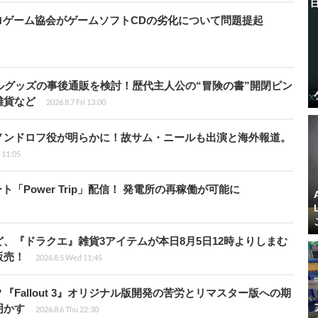
ロゲーム協会がゲームソフトCDの劣化について問題提起
ルグッズの事後通販を検討！歴代主人公の“冒険の書”開閉ピン
雑貨など
2026.8.7 Fri 13:00
ノンドロフ役が明らかに！故サム・ニールも出演と海外報道。
i 11:05
ート「Power Trip」配信！ 発電所の再稼働が可能に
、『ドラクエ』雑貨3アイテムが本日8月5日12時よりしまむ
販売！
2026.8.5 Wed 11:45
Fallout 3』オリジナル版開発の苦労とリマスター版への期
明かす
2026.8.6 Thu 22:30