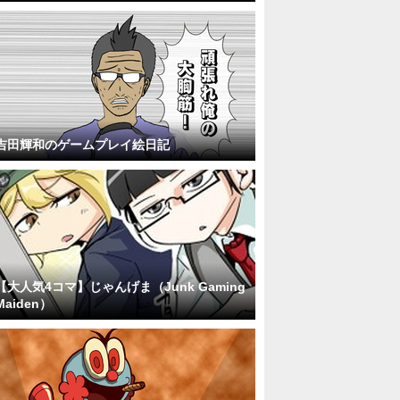
吉田輝和のゲームプレイ絵日記
【大人気4コマ】じゃんげま（Junk Gaming
Maiden）