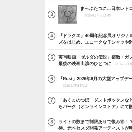
まっぷたつに…日本レト
2026.8.6 Thu 21:43
『ドラクエ』40周年記念展オリジナ
ズをはじめ、ユニークなＴシャツや
実写映画「ゼルダの伝説」宿敵・ガ
最後の映画出演のひとつに
2026.8.7 Fr
『Rust』2026年8月の大型アップデ
2026.8.7 Fri 17:15
「あくまのつぼ」ダストボックスなど
らパーク（オンラインストア）にて
ライトの数まで制限ありで恨み節！？『
待。元ベセスダ開発アーティストが