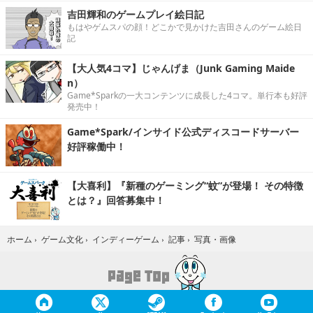
吉田輝和のゲームプレイ絵日記
もはやゲムスパの顔！どこかで見かけた吉田さんのゲーム絵日
記
【大人気4コマ】じゃんげま（Junk Gaming Maide
n）
Game*Sparkの一大コンテンツに成長した4コマ。単行本も好評
発売中！
Game*Spark/インサイド公式ディスコードサーバー
好評稼働中！
【大喜利】『新種のゲーミング“蚊”が登場！ その特徴
とは？』回答募集中！
写真・画像
ホーム
›
ゲーム文化
›
インディーゲーム
›
記事
›