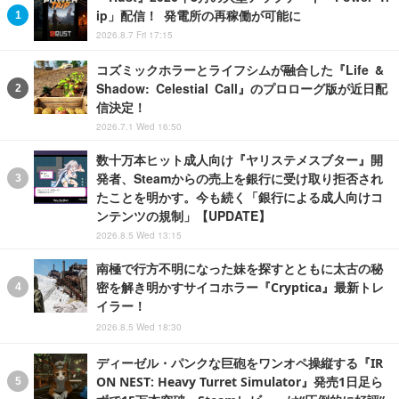
ip」配信！ 発電所の再稼働が可能に
2026.8.7 Fri 17:15
コズミックホラーとライフシムが融合した『Life &
Shadow: Celestial Call』のプロローグ版が近日配
信決定！
2026.7.1 Wed 16:50
数十万本ヒット成人向け『ヤリステメスブター』開
発者、Steamからの売上を銀行に受け取り拒否され
たことを明かす。今も続く「銀行による成人向けコ
ンテンツの規制」【UPDATE】
2026.8.5 Wed 13:15
南極で行方不明になった妹を探すとともに太古の秘
密を解き明かすサイコホラー『Cryptica』最新トレ
イラー！
2026.8.5 Wed 18:30
ディーゼル・パンクな巨砲をワンオペ操縦する『IR
ON NEST: Heavy Turret Simulator』発売1日足ら