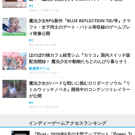
PC
2022.1.17 Mon 11:25
魔法少女RPG新作『BLUE REFLECTION TIE/帝』クラ
フト・女子同士のデート・バトル等収録のゲームプレ
イ映像公開
PC
2021.8.21 Sat 0:46
ほのぼの猫カフェ経営シム『カリコ』国内スイッチ版
配信開始！ 魔法少女や動物たちとのんびり暮らそう
家庭用ゲーム
2021.6.3 Thu 16:00
魔法少女がハードな戦いに挑むロリダークソウル『リ
トルウィッチノベタ』開発中のコンテンツトレイラー
が公開
PC
2021.3.11 Thu 18:00
インディーゲームアクセスランキング
『Rust』2026年8月の大型アップデート「Power Tr