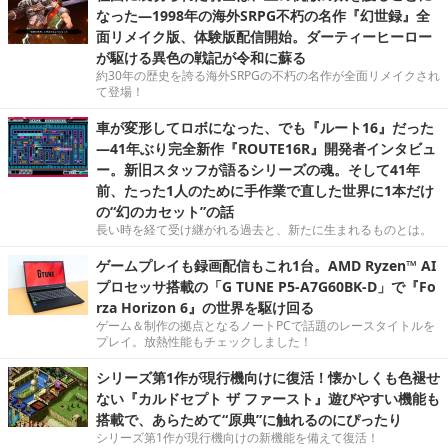
なった―1998年の海外SRPG不朽の名作『幻世録』全
面リメイク版、体験版配信開始。ダーティーヒーロー
が駆ける異色の戦記が令和に蘇る
約30年の歴史を誇る海外SRPGの不朽の名作が全面リメイクされ
て登場！
車が変形してロボになった、でも『ルート16』だった
―41年ぶり完全新作『ROUTE16R』開発者インタビュ
ー。新旧スタッフが語るシリーズの魂。そして41年
前、たった1人のために手作業で直した世界に1本だけ
の“幻のカセット”の話
長い時を経て受け継がれる過去と、新たに生まれるものとは。
ゲームプレイも録画配信もこれ1台。AMD Ryzen™ AI
プロセッサ搭載の「G TUNE P5-A7G60BK-D」で『Fo
rza Horizon 6』の世界を駆け回る
ゲーム＆制作の拠点となるノートPCで話題のレースタイトルを
プレイ。放熱性能もチェックしました！
シリーズ第1作が現行機向けに復活！懐かしくも色褪せ
ない『カルドセプト ザ ファースト』遊びやすい機能も
搭載で、あらためて“原典”に触れるのにぴったり
シリーズ第1作が現行機向けの新機能を備えて復活！