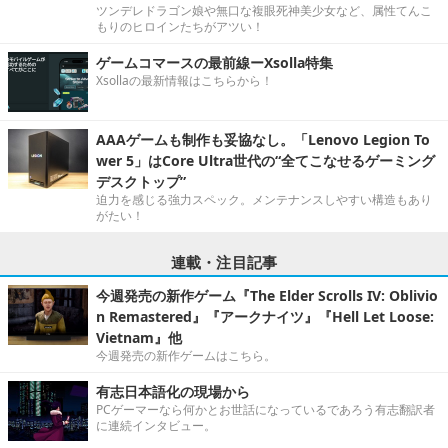
ツンデレドラゴン娘や無口な複眼死神美少女など、属性てんこ
もりのヒロインたちがアツい！
ゲームコマースの最前線ーXsolla特集
Xsollaの最新情報はこちらから！
AAAゲームも制作も妥協なし。「Lenovo Legion To
wer 5」はCore Ultra世代の“全てこなせるゲーミング
デスクトップ”
迫力を感じる強力スペック。メンテナンスしやすい構造もあり
がたい！
連載・注目記事
今週発売の新作ゲーム『The Elder Scrolls IV: Oblivio
n Remastered』『アークナイツ』『Hell Let Loose:
Vietnam』他
今週発売の新作ゲームはこちら。
有志日本語化の現場から
PCゲーマーなら何かとお世話になっているであろう有志翻訳者
に連続インタビュー。