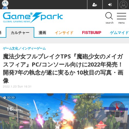
search
menu
料
カルチャー
漫画
インサイド
FISTBUMP
ゲムマイド
ゲーム文化
インディーゲーム
魔法少女フルブレイクTPS『魔砲少女のメイガ
スフィア』PC/コンソール向けに2022年発売！
開発7年の執念が遂に実るか 10枚目の写真・画
像
2022.1.23 Sun 16:31