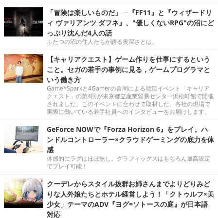
「冒険は楽しいものだ」 ─『FF11』と『ウィザードリ
ィ ヴァリアンツ ダフネ』、"優しくないRPG"の沼にど
っぷり沈んだ4人の話
ふたつの沼の住人たちが語る奥深さとは。
【キャリアクエスト】ゲーム作りを仕事にするという
こと。セガの若手の事例に見る，ゲームプログラマと
いう働き方
Game*Sparkと4Gamerの合同による就活イベント「キャリア
クエスト」の第4回が東京都立産業貿易センター浜松町館で開催
されました。このイベントに合わせて取材した、各社の現場で
実際に働いている若手社員へのインタビューをお届けします。
GeForce NOWで『Forza Horizon 6』をプレイ。ハ
ンドルコントローラー×クラウドゲーミングの底力を体
感
体感的にラグはほぼ無し。グラフィックスはもちろん最高設定
でプレイ可能！
クーデレからスタイル抜群お姉さんまでよりどりみど
りな人外娘たちとホテル経営しよう！「クトゥルフ×美
少女」テーマのADV『ヨグ=ソトースの庭』が日本語
対応