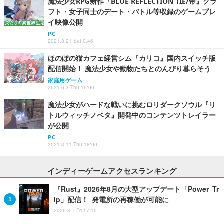
魔法少女RPG新作『BLUE REFLECTION TIE/帝』クラ
フト・女子同士のデート・バトル等収録のゲームプレ
イ映像公開
PC
2021.8.21 Sat 0:46
ほのぼの猫カフェ経営シム『カリコ』国内スイッチ版
配信開始！ 魔法少女や動物たちとのんびり暮らそう
家庭用ゲーム
2021.6.3 Thu 16:00
魔法少女がハードな戦いに挑むロリダークソウル『リ
トルウィッチノベタ』開発中のコンテンツトレイラー
が公開
PC
2021.3.11 Thu 18:00
インディーゲームアクセスランキング
『Rust』2026年8月の大型アップデート「Power Tr
ip」配信！ 発電所の再稼働が可能に
2026.8.7 Fri 17:15