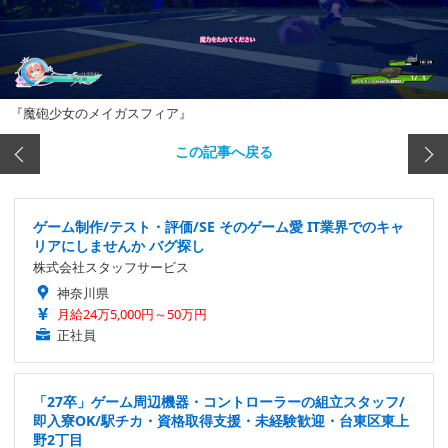
『魔砲少女のメイガスフィア』
この記事へ戻る
ゲーム制作/テスト・評価/SE そのゲーム愛 IT業界でのキャ
リアにしませんか バグ探し
株式会社スタッフサービス
神奈川県
月給24万5,000円～50万円
正社員
「27卒」ゲーム周辺機器・コントローラーの組立スタッフ/
即入寮OK/駅チカ・資格取得支援・未経験歓迎・台東区東上
野2丁目