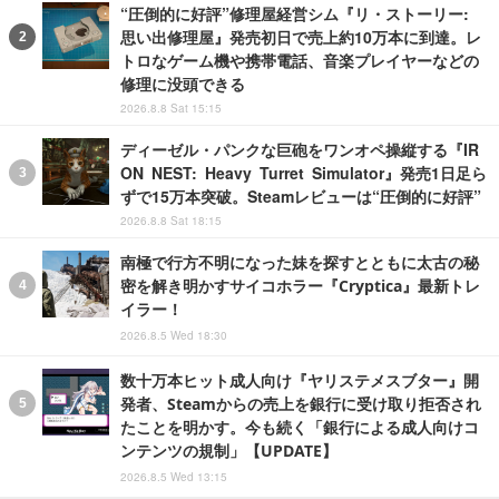
“圧倒的に好評”修理屋経営シム『リ・ストーリー:
思い出修理屋』発売初日で売上約10万本に到達。レ
トロなゲーム機や携帯電話、音楽プレイヤーなどの
修理に没頭できる
2026.8.8 Sat 15:15
ディーゼル・パンクな巨砲をワンオペ操縦する『IR
ON NEST: Heavy Turret Simulator』発売1日足ら
ずで15万本突破。Steamレビューは“圧倒的に好評”
2026.8.8 Sat 18:15
南極で行方不明になった妹を探すとともに太古の秘
密を解き明かすサイコホラー『Cryptica』最新トレ
イラー！
2026.8.5 Wed 18:30
数十万本ヒット成人向け『ヤリステメスブター』開
発者、Steamからの売上を銀行に受け取り拒否され
たことを明かす。今も続く「銀行による成人向けコ
ンテンツの規制」【UPDATE】
2026.8.5 Wed 13:15