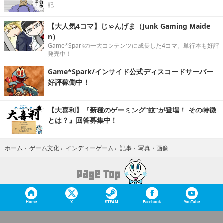
記
【大人気4コマ】じゃんげま（Junk Gaming Maide
n）
Game*Sparkの一大コンテンツに成長した4コマ。単行本も好評
発売中！
Game*Spark/インサイド公式ディスコードサーバー
好評稼働中！
【大喜利】『新種のゲーミング“蚊”が登場！ その特徴
とは？』回答募集中！
写真・画像
ホーム
›
ゲーム文化
›
インディーゲーム
›
記事
›
Home
X
STEAM
Facebook
YouTube