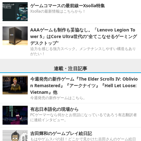
ゲームコマースの最前線ーXsolla特集
Xsollaの最新情報はこちらから！
AAAゲームも制作も妥協なし。「Lenovo Legion To
wer 5」はCore Ultra世代の“全てこなせるゲーミング
デスクトップ”
迫力を感じる強力スペック。メンテナンスしやすい構造もあり
がたい！
連載・注目記事
今週発売の新作ゲーム『The Elder Scrolls IV: Oblivio
n Remastered』『アークナイツ』『Hell Let Loose:
Vietnam』他
今週発売の新作ゲームはこちら。
有志日本語化の現場から
PCゲーマーなら何かとお世話になっているであろう有志翻訳者
に連続インタビュー。
吉田輝和のゲームプレイ絵日記
もはやゲムスパの顔！どこかで見かけた吉田さんのゲーム絵日