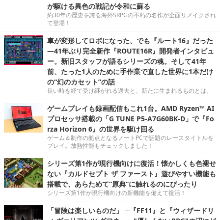
が駆ける異色の戦記が令和に蘇る
約30年の歴史を誇る海外SRPGの不朽の名作が全面リメイクされ
て登場！
車が変形してロボになった、でも『ルート16』だった
―41年ぶり完全新作『ROUTE16R』開発者インタビュ
ー。新旧スタッフが語るシリーズの魂。そして41年
前、たった1人のために手作業で直した世界に1本だけ
の“幻のカセット”の話
長い時を経て受け継がれる過去と、新たに生まれるものとは。
ゲームプレイも録画配信もこれ1台。AMD Ryzen™ AI
プロセッサ搭載の「G TUNE P5-A7G60BK-D」で『Fo
rza Horizon 6』の世界を駆け回る
ゲーム＆制作の拠点となるノートPCで話題のレースタイトルを
プレイ。放熱性能もチェックしました！
シリーズ第1作が現行機向けに復活！懐かしくも色褪せ
ない『カルドセプト ザ ファースト』遊びやすい機能も
搭載で、あらためて“原典”に触れるのにぴったり
シリーズ第1作が現行機向けの新機能を備えて復活！
「冒険は楽しいものだ」 ─『FF11』と『ウィザードリ