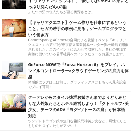
ィ ヴァリアンツ ダフネ』、"優しくないRPG"の沼にど
っぷり沈んだ4人の話
ふたつの沼の住人たちが語る奥深さとは。
【キャリアクエスト】ゲーム作りを仕事にするという
こと。セガの若手の事例に見る，ゲームプログラマと
いう働き方
Game*Sparkと4Gamerの合同による就活イベント「キャリア
クエスト」の第4回が東京都立産業貿易センター浜松町館で開催
されました。このイベントに合わせて取材した、各社の現場で
実際に働いている若手社員へのインタビューをお届けします。
GeForce NOWで『Forza Horizon 6』をプレイ。ハ
ンドルコントローラー×クラウドゲーミングの底力を体
感
体感的にラグはほぼ無し。グラフィックスはもちろん最高設定
でプレイ可能！
クーデレからスタイル抜群お姉さんまでよりどりみど
りな人外娘たちとホテル経営しよう！「クトゥルフ×美
少女」テーマのADV『ヨグ=ソトースの庭』が日本語
対応
ツンデレドラゴン娘や無口な複眼死神美少女など、属性てんこ
もりのヒロインたちがアツい！