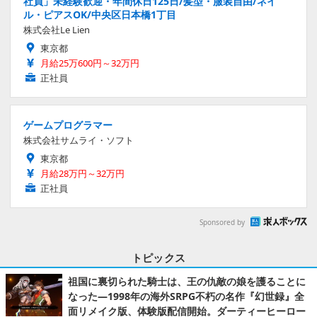
社員」未経験歓迎・年間休日125日/髪型・服装自由/ネイ
ル・ピアスOK/中央区日本橋1丁目
株式会社Le Lien
東京都
月給25万600円～32万円
正社員
ゲームプログラマー
株式会社サムライ・ソフト
東京都
月給28万円～32万円
正社員
Sponsored by
トピックス
祖国に裏切られた騎士は、王の仇敵の娘を護ることに
なった―1998年の海外SRPG不朽の名作『幻世録』全
面リメイク版、体験版配信開始。ダーティーヒーロー