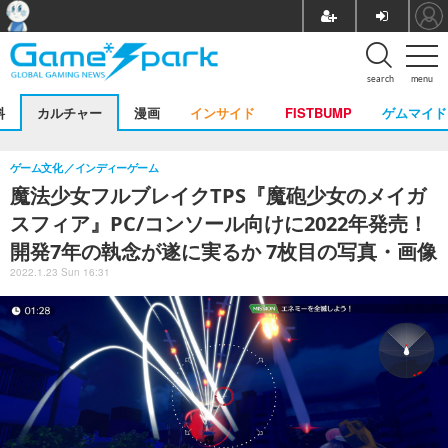
search
menu
料
カルチャー
漫画
インサイド
FISTBUMP
ゲムマイド
ゲーム文化
インディーゲーム
魔法少女フルブレイクTPS『魔砲少女のメイガ
スフィア』PC/コンソール向けに2022年発売！
開発7年の執念が遂に実るか 7枚目の写真・画像
2022.1.23 Sun 16:31