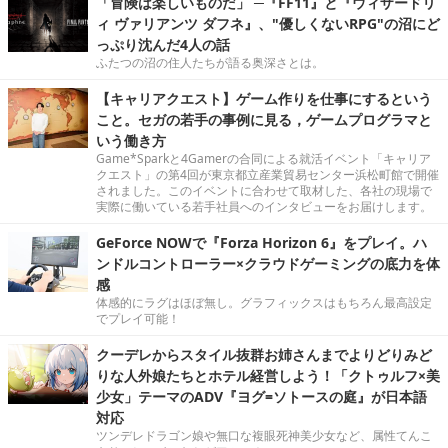
「冒険は楽しいものだ」 ─『FF11』と『ウィザードリ
ィ ヴァリアンツ ダフネ』、"優しくないRPG"の沼にど
っぷり沈んだ4人の話
ふたつの沼の住人たちが語る奥深さとは。
【キャリアクエスト】ゲーム作りを仕事にするという
こと。セガの若手の事例に見る，ゲームプログラマと
いう働き方
Game*Sparkと4Gamerの合同による就活イベント「キャリア
クエスト」の第4回が東京都立産業貿易センター浜松町館で開催
されました。このイベントに合わせて取材した、各社の現場で
実際に働いている若手社員へのインタビューをお届けします。
GeForce NOWで『Forza Horizon 6』をプレイ。ハ
ンドルコントローラー×クラウドゲーミングの底力を体
感
体感的にラグはほぼ無し。グラフィックスはもちろん最高設定
でプレイ可能！
クーデレからスタイル抜群お姉さんまでよりどりみど
りな人外娘たちとホテル経営しよう！「クトゥルフ×美
少女」テーマのADV『ヨグ=ソトースの庭』が日本語
対応
ツンデレドラゴン娘や無口な複眼死神美少女など、属性てんこ