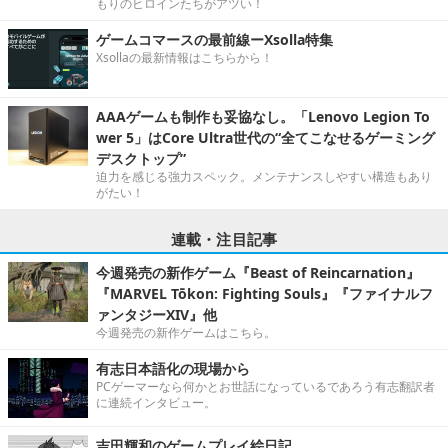
もりのヒロインたちがアツい！
ゲームコマースの最前線ーXsolla特集
Xsollaの最新情報はこちらから！
AAAゲームも制作も妥協なし。「Lenovo Legion To
wer 5」はCore Ultra世代の“全てこなせるゲーミング
デスクトップ”
迫力を感じる強力スペック。メンテナンスしやすい構造もあり
がたい！
連載・注目記事
今週発売の新作ゲーム『Beast of Reincarnation』
『MARVEL Tōkon: Fighting Souls』『ファイナルフ
ァンタジーXIV』他
今週発売の新作ゲームはこちら。
有志日本語化の現場から
PCゲーマーなら何かとお世話になっているであろう有志翻訳者
に連続インタビュー。
吉田輝和のゲームプレイ絵日記