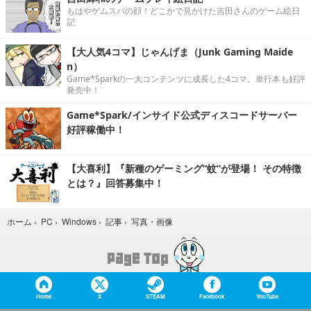
もはやゲムスパの顔！どこかで見かけた吉田さんのゲーム絵日
記
【大人気4コマ】じゃんげま（Junk Gaming Maide
n）
Game*Sparkの一大コンテンツに成長した4コマ。単行本も好評
発売中！
Game*Spark/インサイド公式ディスコードサーバー
好評稼働中！
【大喜利】『新種のゲーミング“蚊”が登場！ その特徴
とは？』回答募集中！
写真・画像
ホーム
›
PC
›
Windows
›
記事
›
Home
X
STEAM
Facebook
YouTube