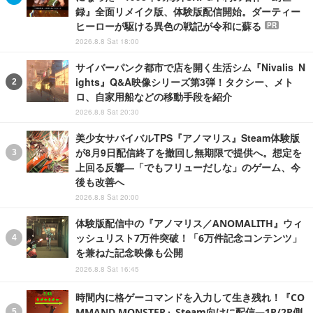
録』全面リメイク版、体験版配信開始。ダーティー
ヒーローが駆ける異色の戦記が令和に蘇る
PR
2026.8.8 Sat 18:00
サイバーパンク都市で店を開く生活シム『Nivalis N
ights』Q&A映像シリーズ第3弾！タクシー、メト
ロ、自家用船などの移動手段を紹介
2026.8.8 Sat 20:30
美少女サバイバルTPS『アノマリス』Steam体験版
が8月9日配信終了を撤回し無期限で提供へ。想定を
上回る反響―「でもフリューだしな」のゲーム、今
後も改善へ
2026.8.8 Sat 20:00
体験版配信中の『アノマリス／ANOMALITH』ウィ
ッシュリスト7万件突破！「6万件記念コンテンツ」
を兼ねた記念映像も公開
2026.8.8 Sat 16:45
時間内に格ゲーコマンドを入力して生き残れ！『CO
MMAND MONSTER』Steam向けに配信―1P/2P側