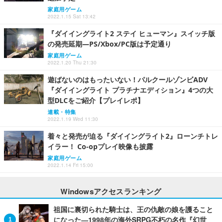
家庭用ゲーム
2022.1.15 Sat 13:42
『ダイイングライト2 ステイ ヒューマン』スイッチ版
の発売延期―PS/Xbox/PC版は予定通り
家庭用ゲーム
2022.1.20 Thu 21:30
遊ばないのはもったいない！パルクールゾンビADV
『ダイイングライト プラチナエディション』4つの大
型DLCをご紹介【プレイレポ】
連載・特集
2022.1.19 Wed 11:30
着々と発売が迫る『ダイイングライト2』ローンチトレ
イラー！ Co-opプレイ映像も披露
家庭用ゲーム
2022.1.14 Fri 15:00
Windowsアクセスランキング
祖国に裏切られた騎士は、王の仇敵の娘を護ること
になった―1998年の海外SRPG不朽の名作『幻世