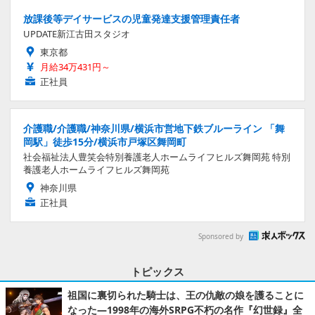
放課後等デイサービスの児童発達支援管理責任者
UPDATE新江古田スタジオ
東京都
月給34万431円～
正社員
介護職/介護職/神奈川県/横浜市営地下鉄ブルーライン 「舞
岡駅」徒歩15分/横浜市戸塚区舞岡町
社会福祉法人豊笑会特別養護老人ホームライフヒルズ舞岡苑 特別
養護老人ホームライフヒルズ舞岡苑
神奈川県
正社員
Sponsored by
トピックス
祖国に裏切られた騎士は、王の仇敵の娘を護ることに
なった―1998年の海外SRPG不朽の名作『幻世録』全