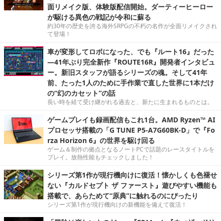
面リメイク版、体験版配信開始。ダーティーヒーロー
が駆ける異色の戦記が令和に蘇る
約30年の歴史を誇る海外SRPGの不朽の名作が全面リメイクされ
て登場！
車が変形してロボになった、でも『ルート16』だった
―41年ぶり完全新作『ROUTE16R』開発者インタビュ
ー。新旧スタッフが語るシリーズの魂。そして41年
前、たった1人のために手作業で直した世界に1本だけ
の“幻のカセット”の話
長い時を経て受け継がれる過去と、新たに生まれるものとは。
ゲームプレイも録画配信もこれ1台。AMD Ryzen™ AI
プロセッサ搭載の「G TUNE P5-A7G60BK-D」で『Fo
rza Horizon 6』の世界を駆け回る
ゲーム＆制作の拠点となるノートPCで話題のレースタイトルを
プレイ。放熱性能もチェックしました！
シリーズ第1作が現行機向けに復活！懐かしくも色褪せ
ない『カルドセプト ザ ファースト』遊びやすい機能も
搭載で、あらためて“原典”に触れるのにぴったり
シリーズ第1作が現行機向けの新機能を備えて復活！