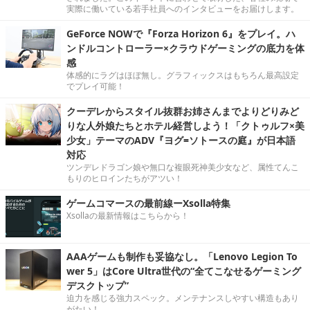
実際に働いている若手社員へのインタビューをお届けします。
GeForce NOWで『Forza Horizon 6』をプレイ。ハ
ンドルコントローラー×クラウドゲーミングの底力を体
感
体感的にラグはほぼ無し。グラフィックスはもちろん最高設定
でプレイ可能！
クーデレからスタイル抜群お姉さんまでよりどりみど
りな人外娘たちとホテル経営しよう！「クトゥルフ×美
少女」テーマのADV『ヨグ=ソトースの庭』が日本語
対応
ツンデレドラゴン娘や無口な複眼死神美少女など、属性てんこ
もりのヒロインたちがアツい！
ゲームコマースの最前線ーXsolla特集
Xsollaの最新情報はこちらから！
AAAゲームも制作も妥協なし。「Lenovo Legion To
wer 5」はCore Ultra世代の“全てこなせるゲーミング
デスクトップ”
迫力を感じる強力スペック。メンテナンスしやすい構造もあり
がたい！