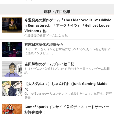
連載・注目記事
今週発売の新作ゲーム『The Elder Scrolls IV: Oblivio
n Remastered』『アークナイツ』『Hell Let Loose:
Vietnam』他
今週発売の新作ゲームはこちら。
有志日本語化の現場から
PCゲーマーなら何かとお世話になっているであろう有志翻訳者
に連続インタビュー。
吉田輝和のゲームプレイ絵日記
もはやゲムスパの顔！どこかで見かけた吉田さんのゲーム絵日
記
【大人気4コマ】じゃんげま（Junk Gaming Maide
n）
Game*Sparkの一大コンテンツに成長した4コマ。単行本も好評
発売中！
Game*Spark/インサイド公式ディスコードサーバー
好評稼働中！