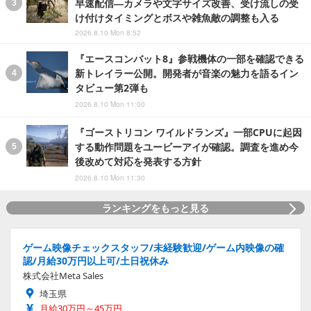
早速配信―カメラや文字サイズ改善、受け流しの受
け付けタイミングとボスや雑魚敵の調整も入る
2026.8.10 Mon 8:52
『エースコンバット8』参戦機体の一部を確認できる
新トレイラー公開。開発者が音楽の魅力を語るイン
タビュー第2弾も
2026.8.10 Mon 11:00
『ゴーストリコン ワイルドランズ』一部CPUに起因
する動作問題をユービーアイが確認。調査を進め今
後改めて対応を発表する方針
2026.8.10 Mon 11:30
ランキングをもっと見る
ゲーム映像チェックスタッフ/未経験歓迎/ゲーム内映像の確
認/月給30万円以上可/土日祝休み
株式会社Meta Sales
埼玉県
月給30万円～45万円