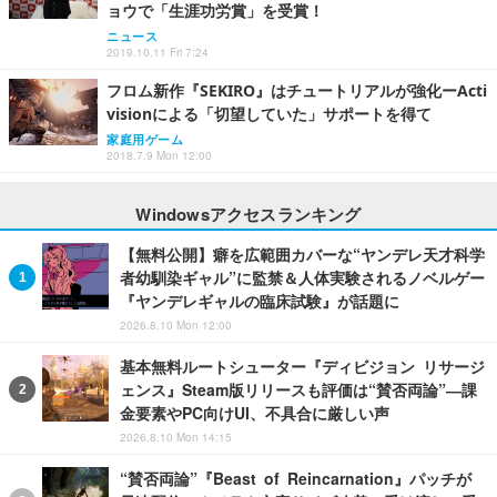
ョウで「生涯功労賞」を受賞！
ニュース
2019.10.11 Fri 7:24
フロム新作『SEKIRO』はチュートリアルが強化ーActi
visionによる「切望していた」サポートを得て
家庭用ゲーム
2018.7.9 Mon 12:00
Windowsアクセスランキング
【無料公開】癖を広範囲カバーな“ヤンデレ天才科学
者幼馴染ギャル”に監禁＆人体実験されるノベルゲー
『ヤンデレギャルの臨床試験』が話題に
2026.8.10 Mon 12:00
基本無料ルートシューター『ディビジョン リサージ
ェンス』Steam版リリースも評価は“賛否両論”―課
金要素やPC向けUI、不具合に厳しい声
2026.8.10 Mon 14:15
“賛否両論”『Beast of Reincarnation』パッチが