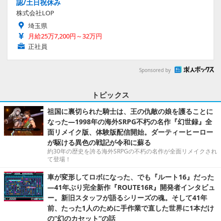
認/土日祝休み
株式会社LOP
埼玉県
月給25万7,200円～32万円
正社員
Sponsored by
トピックス
祖国に裏切られた騎士は、王の仇敵の娘を護ることに
なった―1998年の海外SRPG不朽の名作『幻世録』全
面リメイク版、体験版配信開始。ダーティーヒーロー
が駆ける異色の戦記が令和に蘇る
約30年の歴史を誇る海外SRPGの不朽の名作が全面リメイクされ
て登場！
車が変形してロボになった、でも『ルート16』だった
―41年ぶり完全新作『ROUTE16R』開発者インタビュ
ー。新旧スタッフが語るシリーズの魂。そして41年
前、たった1人のために手作業で直した世界に1本だけ
の“幻のカセット”の話