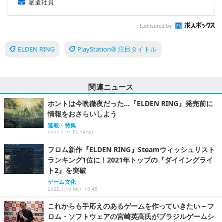
派遣社員
Sponsored by
ELDEN RING
PlayStation® 注目タイトル
関連ニュース
ホントは今晩徹夜だった…『ELDEN RING』発売前に
情報をおさらいしよう
連載・特集
2022.1.21 Fri 18:30
フロム新作『ELDEN RING』Steamウィッシュリスト
ランキング1位に！2021年トップの『ダイイングライ
ト2』を突破
ゲーム文化
2022.1.10 Mon 10:45
これからも手応えのあるゲームを作っていきたい－フ
ロム・ソフトウェアの宮崎英高氏がブラジルゲームシ