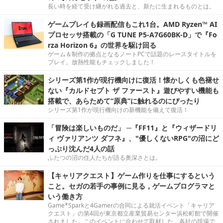
長い時を経て受け継がれる過去と、新たに生まれるものとは。
ゲームプレイも録画配信もこれ1台。AMD Ryzen™ AI
プロセッサ搭載の「G TUNE P5-A7G60BK-D」で『Fo
rza Horizon 6』の世界を駆け回る
ゲーム＆制作の拠点となるノートPCで話題のレースタイトルを
プレイ。放熱性能もチェックしました！
シリーズ第1作が現行機向けに復活！懐かしくも色褪せ
ない『カルドセプト ザ ファースト』遊びやすい機能も
搭載で、あらためて“原典”に触れるのにぴったり
シリーズ第1作が現行機向けの新機能を備えて復活！
「冒険は楽しいものだ」 ─『FF11』と『ウィザードリ
ィ ヴァリアンツ ダフネ』、"優しくないRPG"の沼にど
っぷり沈んだ4人の話
ふたつの沼の住人たちが語る奥深さとは。
【キャリアクエスト】ゲーム作りを仕事にするという
こと。セガの若手の事例に見る，ゲームプログラマと
いう働き方
Game*Sparkと4Gamerの合同による就活イベント「キャリア
クエスト」の第4回が東京都立産業貿易センター浜松町館で開催
されました。このイベントに合わせて取材した、各社の現場で