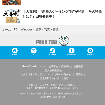
【大喜利】『新種のゲーミング“蚊”が登場！ その特徴
とは？』回答募集中！
写真・画像
ホーム
›
PC
›
Windows
›
記事
›
Home
X
STEAM
Facebook
YouTube
Game*Sparkについて
お問合せ
広告掲載
会社概要
個人情報保護方針
個人情報の取り扱いについて（Game*Spark）
利用規約
特定商取引法に基づく表記
紹介した商品/サービスを購入、契約した場合に、
売上の一部が弊社サイトに還元されることがあります。
当サイトに掲載の記事・見出し・写真・画像の無断転載を禁じます。
Copyright © 2026 IID, Inc.