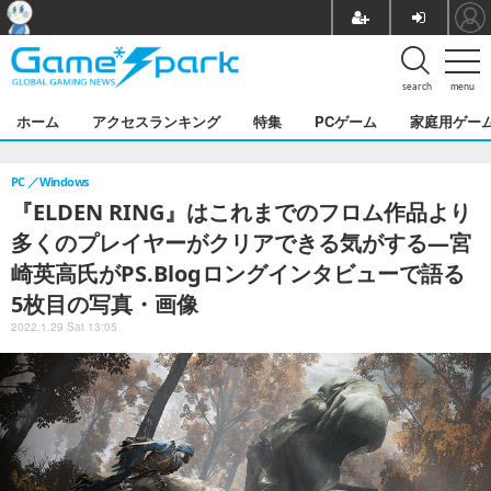
search
menu
ホーム
アクセスランキング
特集
PCゲーム
家庭用ゲー
PC
Windows
『ELDEN RING』はこれまでのフロム作品より
多くのプレイヤーがクリアできる気がする―宮
崎英高氏がPS.Blogロングインタビューで語る
5枚目の写真・画像
2022.1.29 Sat 13:05