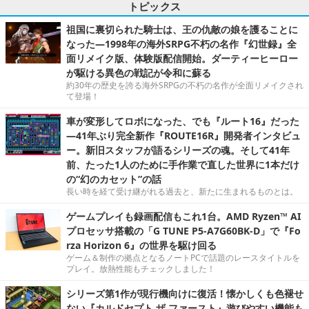
トピックス
祖国に裏切られた騎士は、王の仇敵の娘を護ることに
なった―1998年の海外SRPG不朽の名作『幻世録』全
面リメイク版、体験版配信開始。ダーティーヒーロー
が駆ける異色の戦記が令和に蘇る
約30年の歴史を誇る海外SRPGの不朽の名作が全面リメイクされ
て登場！
車が変形してロボになった、でも『ルート16』だった
―41年ぶり完全新作『ROUTE16R』開発者インタビュ
ー。新旧スタッフが語るシリーズの魂。そして41年
前、たった1人のために手作業で直した世界に1本だけ
の“幻のカセット”の話
長い時を経て受け継がれる過去と、新たに生まれるものとは。
ゲームプレイも録画配信もこれ1台。AMD Ryzen™ AI
プロセッサ搭載の「G TUNE P5-A7G60BK-D」で『Fo
rza Horizon 6』の世界を駆け回る
ゲーム＆制作の拠点となるノートPCで話題のレースタイトルを
プレイ。放熱性能もチェックしました！
シリーズ第1作が現行機向けに復活！懐かしくも色褪せ
ない『カルドセプト ザ ファースト』遊びやすい機能も