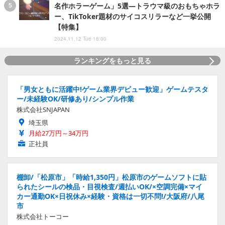
名作ホラーゲーム」5選―トラウマ級のおもちゃホラ
ー、TikToker題材のサイコスリラーなど一挙公開
【特集】
2024.11.12 Tue 18:00
ランキングをもっと見る
「男女ともに活躍中!ゲーム業界デビュー歓迎」ゲームテスタ
ー/未経験OK/研修あり/シンプル作業
株式会社SNJAPAN
埼玉県
月給27万円～34万円
正社員
棚卸/「松原市」「時給1,350円」松原市のゲームソフトに貼
られたシールの検品・目視検査/週払いOK/×空調完備×マイ
カー通勤OK×日祝休み×経験・資格は一切不問!/大阪府/八尾
市
株式会社トーコー