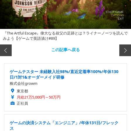
『The Artful Escape』偉大なる叔父の足跡とは？ライナーノーツを読んで
みよう【ゲームで英語漬け#89】
この記事へ戻る
ゲームテスター 未経験入社98%/直近定着率100%/年休130
日/1対1&オーダーメイド研修
株式会社growm
東京都
月給21万5,000円～50万円
正社員
ゲームの決済システム「エンジニア」/年休131日/フレック
ス