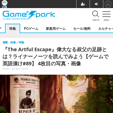
search
menu
グ
特集
PCゲーム
家庭用ゲーム
セール/無料
カルチャ
連載・特集
特集
『The Artful Escape』偉大なる叔父の足跡と
は？ライナーノーツを読んでみよう【ゲームで
英語漬け#89】 4枚目の写真・画像
2022.1.30 Sun 15:00