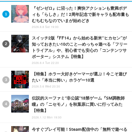
『ゼンゼロ』に沼った！爽快アクションも豊満ボデ
ィも「らしさ」だ！2周年記念で新キャラも配布量も
むちむちなのでいまが始めどき
2026.8.8 Sat 19:00
スイッチ2版『FF14』から始める新米“ヒカセン”が
知っておきたい10のこと―めっちゃ遊べる「フリー
トライアル」や、初心者でも安心の「コンテンツサ
ポーター」システム【特集】
2026.8.4 Tue 22:20
【特集】ホラー大好きゲーマーが選ぶ！今こそ遊び
たい「本当に怖い」ホラゲー10選
2026.5.6 Wed 20:30
伝説的スーファミ“非公認”18禁ゲーム『SM調教師
瞳』の「ニセモノ」を秋葉原に買いに行ってみた
【特集】
2026.1.12 Mon 19:00
今すぐプレイ可能！Steam配信中の「無料で遊べる