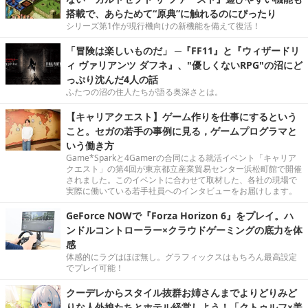
搭載で、あらためて“原典”に触れるのにぴったり
シリーズ第1作が現行機向けの新機能を備えて復活！
「冒険は楽しいものだ」 ─『FF11』と『ウィザードリ
ィ ヴァリアンツ ダフネ』、"優しくないRPG"の沼にど
っぷり沈んだ4人の話
ふたつの沼の住人たちが語る奥深さとは。
【キャリアクエスト】ゲーム作りを仕事にするという
こと。セガの若手の事例に見る，ゲームプログラマと
いう働き方
Game*Sparkと4Gamerの合同による就活イベント「キャリア
クエスト」の第4回が東京都立産業貿易センター浜松町館で開催
されました。このイベントに合わせて取材した、各社の現場で
実際に働いている若手社員へのインタビューをお届けします。
GeForce NOWで『Forza Horizon 6』をプレイ。ハ
ンドルコントローラー×クラウドゲーミングの底力を体
感
体感的にラグはほぼ無し。グラフィックスはもちろん最高設定
でプレイ可能！
クーデレからスタイル抜群お姉さんまでよりどりみど
りな人外娘たちとホテル経営しよう！「クトゥルフ×美