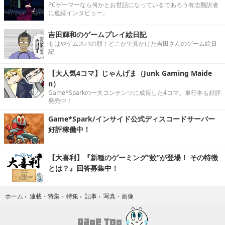
PCゲーマーなら何かとお世話になっているであろう有志翻訳者
に連続インタビュー。
吉田輝和のゲームプレイ絵日記
もはやゲムスパの顔！どこかで見かけた吉田さんのゲーム絵日
記
【大人気4コマ】じゃんげま（Junk Gaming Maide
n）
Game*Sparkの一大コンテンツに成長した4コマ。単行本も好評
発売中！
Game*Spark/インサイド公式ディスコードサーバー
好評稼働中！
【大喜利】『新種のゲーミング“蚊”が登場！ その特徴
とは？』回答募集中！
写真・画像
ホーム
›
連載・特集
›
特集
›
記事
›