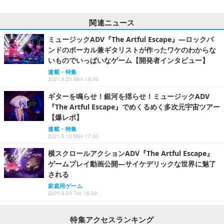
関連ニュース
ミュージックADV『The Artful Escape』―ロックバ
ンドのボーカル兼ギタリストが作ったワケのわからな
いものでいっぱいなゲーム【開発者インタビュー】
連載・特集
2021.9.20 Mon 19:00
ギターを鳴らせ！銀河を揺らせ！ミュージックADV
『The Artful Escape』でめくるめく多次元宇宙ツアー
【爆レポ】
連載・特集
2021.9.13 Mon 17:00
横スクロールアクションADV『The Artful Escape』
ゲームプレイ動画公開―サイケデリックな世界に魅了
される
家庭用ゲーム
2020.6.23 Tue 18:30
特集アクセスランキング