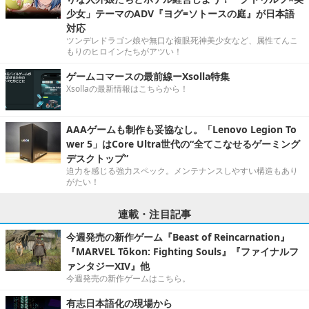
少女」テーマのADV『ヨグ=ソトースの庭』が日本語
対応
ツンデレドラゴン娘や無口な複眼死神美少女など、属性てんこ
もりのヒロインたちがアツい！
ゲームコマースの最前線ーXsolla特集
Xsollaの最新情報はこちらから！
AAAゲームも制作も妥協なし。「Lenovo Legion To
wer 5」はCore Ultra世代の“全てこなせるゲーミング
デスクトップ”
迫力を感じる強力スペック。メンテナンスしやすい構造もあり
がたい！
連載・注目記事
今週発売の新作ゲーム『Beast of Reincarnation』
『MARVEL Tōkon: Fighting Souls』『ファイナルフ
ァンタジーXIV』他
今週発売の新作ゲームはこちら。
有志日本語化の現場から