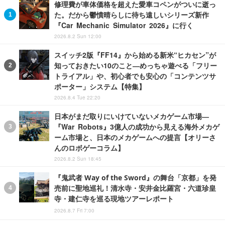
修理費が車体価格を超えた愛車コペンがついに逝っ
た。だから鬱憤晴らしに待ち遠しいシリーズ新作
『Car Mechanic Simulator 2026』に行く
2026.8.2 Sun 12:00
スイッチ2版『FF14』から始める新米“ヒカセン”が
知っておきたい10のこと―めっちゃ遊べる「フリー
トライアル」や、初心者でも安心の「コンテンツサ
ポーター」システム【特集】
2026.8.4 Tue 22:20
日本がまだ取りにいけていないメカゲーム市場―
『War Robots』3億人の成功から見える海外メカゲ
ーム市場と、日本のメカゲームへの提言【オリーさ
んのロボゲーコラム】
2026.8.2 Sun 18:45
『鬼武者 Way of the Sword』の舞台「京都」を発
売前に聖地巡礼！清水寺・安井金比羅宮・六道珍皇
寺・建仁寺を巡る現地ツアーレポート
2026.8.7 Fri 7:00