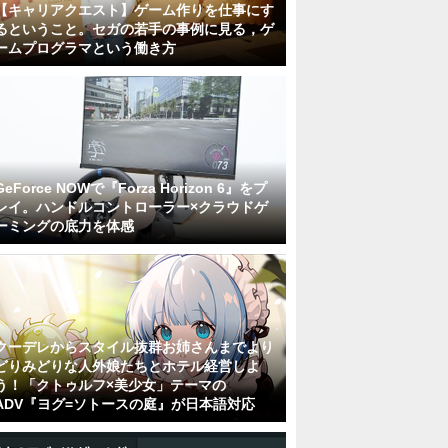
【キャリアクエスト】ゲーム作りを仕事にす
るということ。セガの若手の事例に見る，ゲ
ームプログラマという働き方
GeForce NOWで『Forza Horizon 6』をプ
レイ。ハンドルコントローラー×クラウドゲ
ーミングの底力を体感
クーデレからスタイル抜群お姉さんまでより
どりみどりな人外娘たちとホテル経営しよ
う！「クトゥルフ×美少女」テーマの
ADV『ヨグ=ソトースの庭』が日本語対応