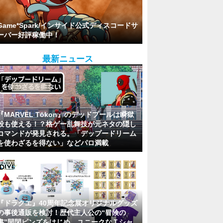
Game*Spark/インサイド公式ディスコードサ
ーバー好評稼働中！
最新ニュース
『MARVEL Tōkon』のデッドプールは瞬獄
殺も使える！？格ゲー乱舞技が元ネタの隠し
コマンドが発見される。「デップードリーム
を使わざるを得ない」などパロ満載
『ドラクエ』40周年記念展オリジナルグッズ
の事後通販を検討！歴代主人公の“冒険の
書”開閉ピンズをはじめ、ユニークなＴシャ