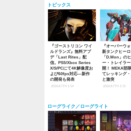
トピックス
『ゴーストリコン ワイ
『オーバーウォ
ルドランズ』無料アプ
新タンクヒーロ
デ「Last Rites」配
「D.Mon」の
信。PS5/Xbox Series
ー・トレイラー
X/S/PCにて4K解像度お
開！ MEKA部
よび60fps対応―新作
てレッキング・
の開発も発表
と激突
2026.8.7 Fri 1:54
2026.8.7 Fri 1:15
ローグライク／ローグライト