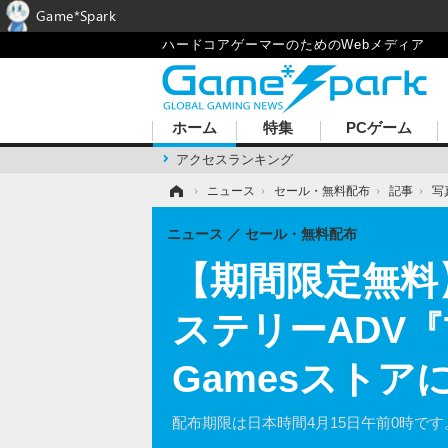
Game*Spark
ハードコアゲーマーのためのWebメディア
ホーム
特集
PCゲーム
アクセスランキング
ホーム
›
ニュース
›
セール・無料配布
›
記事
›
写
ニュース
セール・無料配布
【期間限定無料】
ステリーADV『The 
Gamesストア
配布期限は日本時間4月15日午前0時です