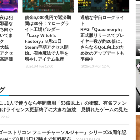
夜は犯
借金5,000兆円で返済期
過酷な宇宙ローグライ
邪悪な
間は30分！？ローグラ
ト
ち向か
イト工場ビルダー
RPG『Quasimorph』
いてま
『Lazy Witch's
正式版リリースでプレ
ク
Factory』8月21日
イヤー数が約20倍に。
の大統
Steam早期アクセス開
さらなるQoL向上のた
期アクセ
始。召喚魔法で人手を
め次のアップデートも
高評価
増やしアイテム生産
準備中
2026.8.4 Tue 12:00
2026.8.3 Mon 12:40
グ
上に…1人で使うなら年間費用「53倍以上」の衝撃、有名フォン
向けライセンス更新終了に大きな波紋―見慣れたゲームの見た
 22:49
版『ゴーストリコン フューチャーソルジャー』シリーズ25周年記
Storeにて8月13日17時まで無料配布
2026.8.7 Fri 1:08