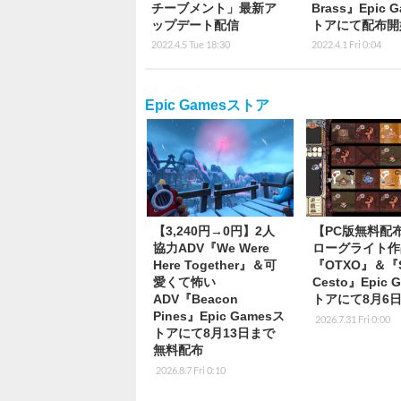
チーブメント」最新ア
Brass』Epic 
ップデート配信
トアにて配布開
2022.4.5 Tue 18:30
2022.4.1 Fri 0:04
Epic Gamesストア
【3,240円→0円】2人
【PC版無料配
協力ADV『We Were
ローグライト作
Here Together』＆可
『OTXO』＆『S
愛くて怖い
Cesto』Epic 
ADV『Beacon
トアにて8月6
Pines』Epic Gamesス
2026.7.31 Fri 0:00
トアにて8月13日まで
無料配布
2026.8.7 Fri 0:10