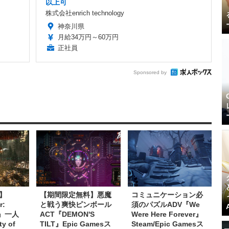
以上可
株式会社enrich technology
神奈川県
月給34万円～60万円
正社員
Sponsored by
】
【期間限定無料】悪魔
コミュニケーション必
r:
と戦う爽快ピンボール
須のパズルADV『We
R』一人
ACT『DEMON'S
Were Here Forever』
y of
TILT』Epic Gamesス
Steam/Epic Gamesス