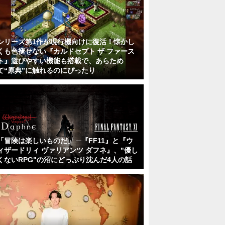
シリーズ第1作が現行機向けに復活！懐かし
くも色褪せない『カルドセプト ザ ファース
ト』遊びやすい機能も搭載で、あらため
て“原典”に触れるのにぴったり
「冒険は楽しいものだ」 ─『FF11』と『ウ
ィザードリィ ヴァリアンツ ダフネ』、"優し
くないRPG"の沼にどっぷり沈んだ4人の話