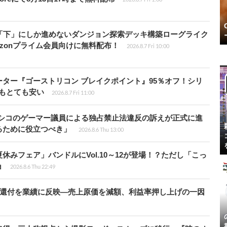
と「下」にしか進めないダンジョン探索デッキ構築ローグライク
』Amazonプライム会員向けに無料配布！
2026.8.7 Fri 10:00
シューター『ゴーストリコン ブレイクポイント』95％オフ！シリ
ルもとても安い
2026.8.7 Fri 11:00
キシコのゲーマー議員による独占禁止法違反の訴えが正式に進
るために役立つべき」
2026.8.6 Thu 13:00
ト夏休みフェア」バンドルにVol.10～12が登場！？ただし「こっ
ョ
2026.8.6 Thu 22:49
”還付を業績に反映―売上原価を減額、利益率押し上げの一因