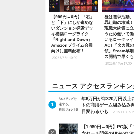
【999円→0円】「右」
昼は選挙活動、
と「下」にしか進めな
罪組織の壊滅！
いダンジョン探索デッ
現職大統領に立
キ構築ローグライク
うため働いて働
『Right and Down』
いるローグライ
Amazonプライム会員
ACT『タカ派
向けに無料配布！
領』Steam早
ス開始で早くも
2026.8.7 Fri 10:00
2026.8.4 Tue 17:30
ニュース アクセスランキン
年6万円が年320万円以
トの商用ゲーム組み込み
目変わるかも
2025.11.30 Sun
【1,980円→0円】PC
念セール開催のUbisoft 