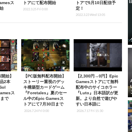
Gamesス
トアにて配布開始
トアで5月10日配信予
始
定！
2022.3.25 Fri 0:00
2022.3.23 Wed 13:05
布開始】
【PC版無料配布開始】
【2,300円→0円】Epic
品2本
ストーリー重視のデッ
Gamesストアにて無料
ol
キ構築型カードゲーム
配布中のサイコホラー
Gamesス
『Foretales』夏のセー
『Luto』日本語訳が更
日まで
ル中のEpic Gamesス
新。より自然で遊びや
トアにて7月30日まで
すい日本語に
2026.7.24 Fri 0:00
2026.7.17 Fri 15:30