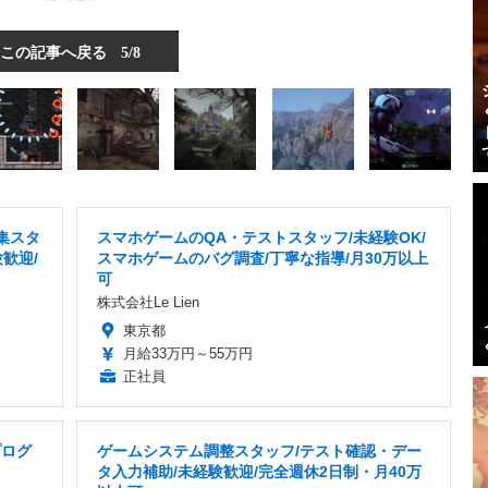
この記事へ戻る
5/8
集スタ
スマホゲームのQA・テストスタッフ/未経験OK/
歓迎/
スマホゲームのバグ調査/丁寧な指導/月30万以上
可
株式会社Le Lien
東京都
月給33万円～55万円
正社員
プログ
ゲームシステム調整スタッフ/テスト確認・デー
タ入力補助/未経験歓迎/完全週休2日制・月40万