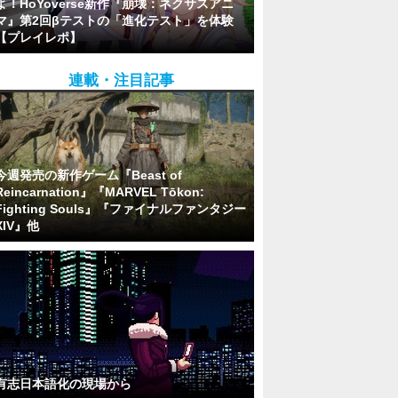
よ！HoYoverse新作『崩壊：ネクサスアニ
マ』第2回βテストの「進化テスト」を体験
【プレイレポ】
連載・注目記事
今週発売の新作ゲーム『Beast of
Reincarnation』『MARVEL Tōkon:
Fighting Souls』『ファイナルファンタジー
XIV』他
有志日本語化の現場から