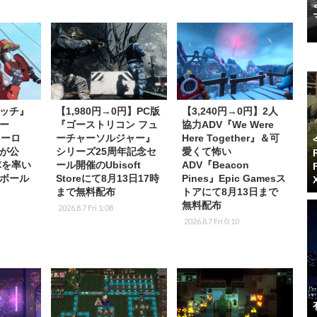
ッチ』
【1,980円→0円】PC版
【3,240円→0円】2人
ー
『ゴーストリコン フュ
協力ADV『We Were
ヒーロ
ーチャーソルジャー』
Here Together』＆可
が公
シリーズ25周年記念セ
愛くて怖い
隊を率い
ール開催のUbisoft
ADV『Beacon
ボール
Storeにて8月13日17時
Pines』Epic Gamesス
まで無料配布
トアにて8月13日まで
無料配布
2026.8.7 Fri 1:08
2026.8.7 Fri 0:10