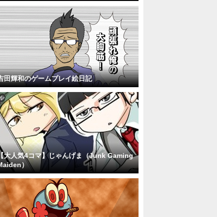
吉田輝和のゲームプレイ絵日記
【大人気4コマ】じゃんげま（Junk Gaming
Maiden）