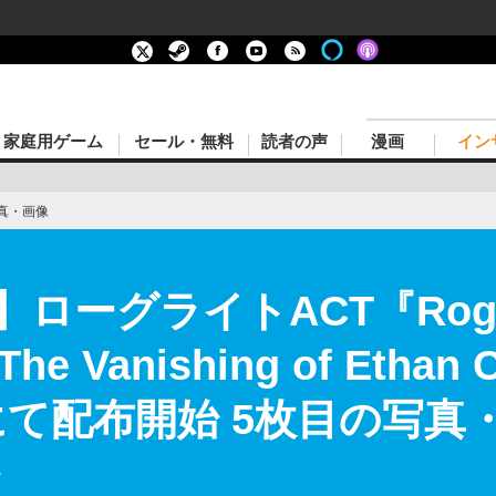
家庭用ゲーム
セール・無料
読者の声
漫画
イン
真・画像
ローグライトACT『Rogue
Vanishing of Ethan C
にて配布開始 5枚目の写真
。