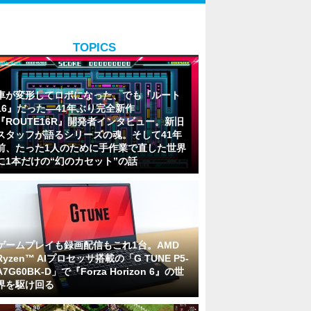
TOPICS
車が変形してロボになった、でも『ルート
16』だった―41年ぶり完全新作
『ROUTE16R』開発者インタビュー。新旧
スタッフが語るシリーズの魂。そして41年
前、たった1人のために手作業で直した世界
に1本だけの“幻のカセット”の話
ゲームプレイも録画配信もこれ1台。AMD
Ryzen™ AIプロセッサ搭載の「G TUNE P5-
A7G60BK-D」で『Forza Horizon 6』の世
界を駆け回る