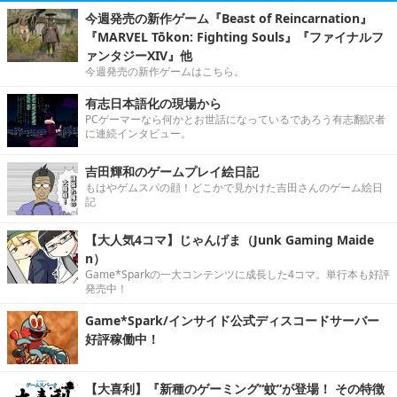
今週発売の新作ゲーム『Beast of Reincarnation』
『MARVEL Tōkon: Fighting Souls』『ファイナルフ
ァンタジーXIV』他
今週発売の新作ゲームはこちら。
有志日本語化の現場から
PCゲーマーなら何かとお世話になっているであろう有志翻訳者
に連続インタビュー。
吉田輝和のゲームプレイ絵日記
もはやゲムスパの顔！どこかで見かけた吉田さんのゲーム絵日
記
【大人気4コマ】じゃんげま（Junk Gaming Maide
n）
Game*Sparkの一大コンテンツに成長した4コマ。単行本も好評
発売中！
Game*Spark/インサイド公式ディスコードサーバー
好評稼働中！
【大喜利】『新種のゲーミング“蚊”が登場！ その特徴