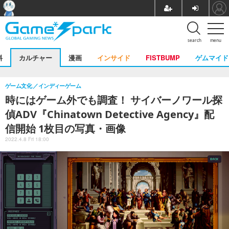
search
menu
料
カルチャー
漫画
インサイド
FISTBUMP
ゲムマイド
ゲーム文化
インディーゲーム
時にはゲーム外でも調査！ サイバーノワール探
偵ADV『Chinatown Detective Agency』配
信開始 1枚目の写真・画像
2022.4.8 Fri 18:00