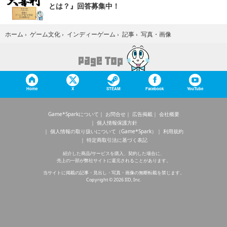
とは？』回答募集中！
写真・画像
ホーム
›
ゲーム文化
›
インディーゲーム
›
記事
›
Home
X
STEAM
Facebook
YouTube
Game*Sparkについて
お問合せ
広告掲載
会社概要
個人情報保護方針
個人情報の取り扱いについて（Game*Spark）
利用規約
特定商取引法に基づく表記
紹介した商品/サービスを購入、契約した場合に、
売上の一部が弊社サイトに還元されることがあります。
当サイトに掲載の記事・見出し・写真・画像の無断転載を禁じます。
Copyright © 2026 IID, Inc.