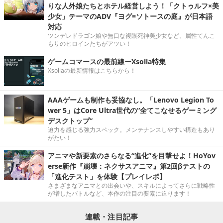
りな人外娘たちとホテル経営しよう！「クトゥルフ×美
少女」テーマのADV『ヨグ=ソトースの庭』が日本語
対応
ツンデレドラゴン娘や無口な複眼死神美少女など、属性てんこ
もりのヒロインたちがアツい！
ゲームコマースの最前線ーXsolla特集
Xsollaの最新情報はこちらから！
AAAゲームも制作も妥協なし。「Lenovo Legion To
wer 5」はCore Ultra世代の“全てこなせるゲーミング
デスクトップ”
迫力を感じる強力スペック。メンテナンスしやすい構造もあり
がたい！
アニマや新要素のさらなる“進化”を目撃せよ！HoYov
erse新作『崩壊：ネクサスアニマ』第2回βテストの
「進化テスト」を体験【プレイレポ】
さまざまなアニマとの出会いや、スキルによってさらに戦略性
が増したバトルなど、本作の注目の要素に迫ります！
連載・注目記事