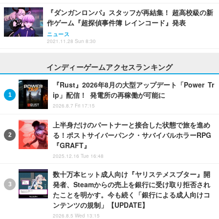
『ダンガンロンパ』スタッフが再結集！ 超高校級の新
作ゲーム『超探偵事件簿 レインコード』発表
ニュース
2021.11.28 Sun 8:30
インディーゲームアクセスランキング
『Rust』2026年8月の大型アップデート「Power Tr
ip」配信！ 発電所の再稼働が可能に
2026.8.7 Fri 17:15
上半身だけのパートナーと接合した状態で旅を進め
る！ポストサイバーパンク・サバイバルホラーRPG
『GRAFT』
2025.12.16 Tue 16:48
数十万本ヒット成人向け『ヤリステメスブター』開
発者、Steamからの売上を銀行に受け取り拒否され
たことを明かす。今も続く「銀行による成人向けコ
ンテンツの規制」【UPDATE】
2026.8.5 Wed 13:15