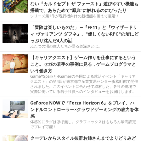
ない『カルドセプト ザ ファースト』遊びやすい機能も
搭載で、あらためて“原典”に触れるのにぴったり
シリーズ第1作が現行機向けの新機能を備えて復活！
「冒険は楽しいものだ」 ─『FF11』と『ウィザードリ
ィ ヴァリアンツ ダフネ』、"優しくないRPG"の沼にど
っぷり沈んだ4人の話
ふたつの沼の住人たちが語る奥深さとは。
【キャリアクエスト】ゲーム作りを仕事にするという
こと。セガの若手の事例に見る，ゲームプログラマと
いう働き方
Game*Sparkと4Gamerの合同による就活イベント「キャリア
クエスト」の第4回が東京都立産業貿易センター浜松町館で開催
されました。このイベントに合わせて取材した、各社の現場で
実際に働いている若手社員へのインタビューをお届けします。
GeForce NOWで『Forza Horizon 6』をプレイ。ハ
ンドルコントローラー×クラウドゲーミングの底力を体
感
体感的にラグはほぼ無し。グラフィックスはもちろん最高設定
でプレイ可能！
クーデレからスタイル抜群お姉さんまでよりどりみど