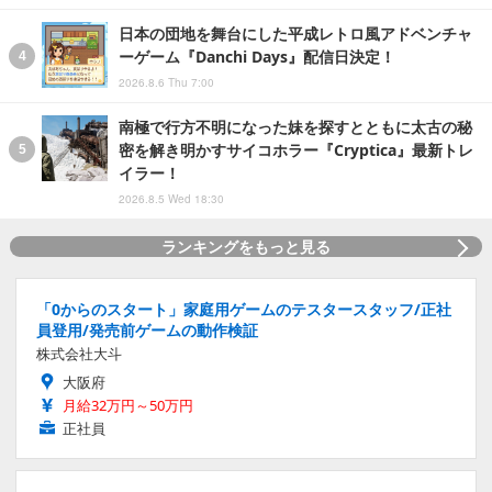
日本の団地を舞台にした平成レトロ風アドベンチャ
ーゲーム『Danchi Days』配信日決定！
2026.8.6 Thu 7:00
南極で行方不明になった妹を探すとともに太古の秘
密を解き明かすサイコホラー『Cryptica』最新トレ
イラー！
2026.8.5 Wed 18:30
ランキングをもっと見る
「0からのスタート」家庭用ゲームのテスタースタッフ/正社
員登用/発売前ゲームの動作検証
株式会社大斗
大阪府
月給32万円～50万円
正社員