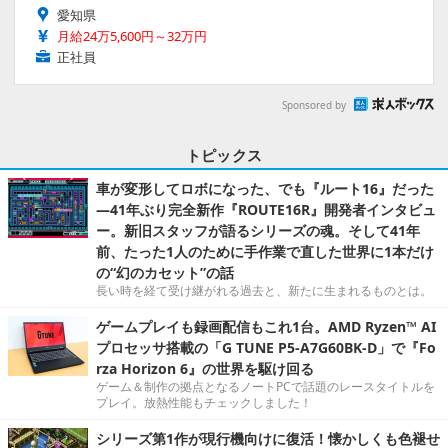
愛知県
月給24万5,600円～32万円
正社員
Sponsored by
トピックス
車が変形してロボになった、でも『ルート16』だった
―41年ぶり完全新作『ROUTE16R』開発者インタビュ
ー。新旧スタッフが語るシリーズの魂。そして41年
前、たった1人のために手作業で直した世界に1本だけ
の“幻のカセット”の話
長い時を経て受け継がれる過去と、新たに生まれるものとは。
ゲームプレイも録画配信もこれ1台。AMD Ryzen™ AI
プロセッサ搭載の「G TUNE P5-A7G60BK-D」で『Fo
rza Horizon 6』の世界を駆け回る
ゲーム＆制作の拠点となるノートPCで話題のレースタイトルを
プレイ。放熱性能もチェックしました！
シリーズ第1作が現行機向けに復活！懐かしくも色褪せ