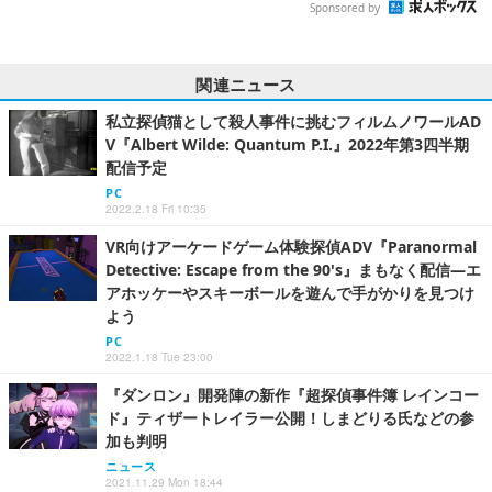
Sponsored by
関連ニュース
私立探偵猫として殺人事件に挑むフィルムノワールAD
V『Albert Wilde: Quantum P.I.』2022年第3四半期
配信予定
PC
2022.2.18 Fri 10:35
VR向けアーケードゲーム体験探偵ADV『Paranormal
Detective: Escape from the 90's』まもなく配信―エ
アホッケーやスキーボールを遊んで手がかりを見つけ
よう
PC
2022.1.18 Tue 23:00
『ダンロン』開発陣の新作『超探偵事件簿 レインコー
ド』ティザートレイラー公開！しまどりる氏などの参
加も判明
ニュース
2021.11.29 Mon 18:44