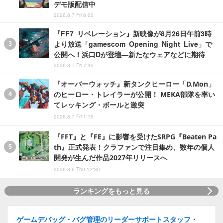
デモ版配信中
2026.8.7 Fri 8:00
『FF7 リベレーション』新映像が8月26日午前3時
より放送「gamescom Opening Night Live」で
公開へ！浜口Dが登壇―新たなウェアなどに期待
2026.8.7 Fri 7:45
『オーバーウォッチ』新タンクヒーロー「D.Mon」
のヒーロー・トレイラーが公開！ MEKA部隊を率い
てレッキング・ボールと激突
2026.8.7 Fri 1:15
『FFT』と『FE』に影響を受けたSRPG『Beaten Pa
th』正式発表！クラファンで注目集め、数年の個人
開発が生んだ作品2027年リリースへ
2026.8.6 Thu 12:30
ランキングをもっと見る
ゲームデバッグ・バグ管理のリーダーサポートスタッフ・