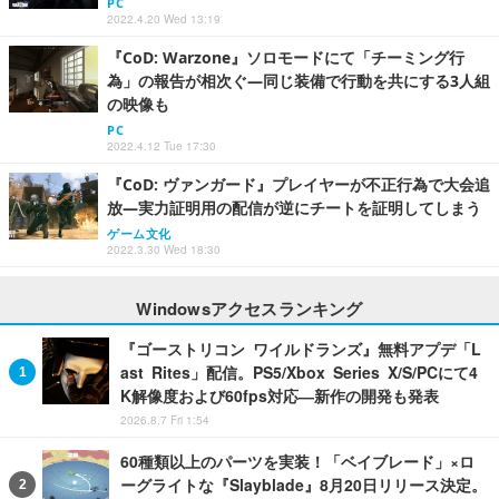
PC
2022.4.20 Wed 13:19
『CoD: Warzone』ソロモードにて「チーミング行
為」の報告が相次ぐ―同じ装備で行動を共にする3人組
の映像も
PC
2022.4.12 Tue 17:30
『CoD: ヴァンガード』プレイヤーが不正行為で大会追
放―実力証明用の配信が逆にチートを証明してしまう
ゲーム文化
2022.3.30 Wed 18:30
Windowsアクセスランキング
『ゴーストリコン ワイルドランズ』無料アプデ「L
ast Rites」配信。PS5/Xbox Series X/S/PCにて4
K解像度および60fps対応―新作の開発も発表
2026.8.7 Fri 1:54
60種類以上のパーツを実装！「ベイブレード」×ロ
ーグライトな『Slayblade』8月20日リリース決定。