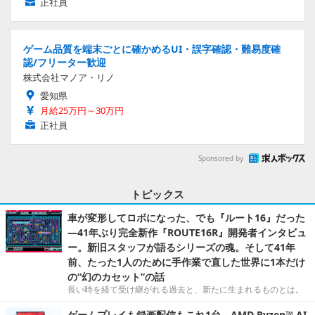
正社員
ゲーム品質を端末ごとに確かめるUI・誤字確認・難易度確
認/フリーター歓迎
株式会社マノア・リノ
愛知県
月給25万円～30万円
正社員
Sponsored by
トピックス
車が変形してロボになった、でも『ルート16』だった
―41年ぶり完全新作『ROUTE16R』開発者インタビュ
ー。新旧スタッフが語るシリーズの魂。そして41年
前、たった1人のために手作業で直した世界に1本だけ
の“幻のカセット”の話
長い時を経て受け継がれる過去と、新たに生まれるものとは。
ゲームプレイも録画配信もこれ1台。AMD Ryzen™ AI