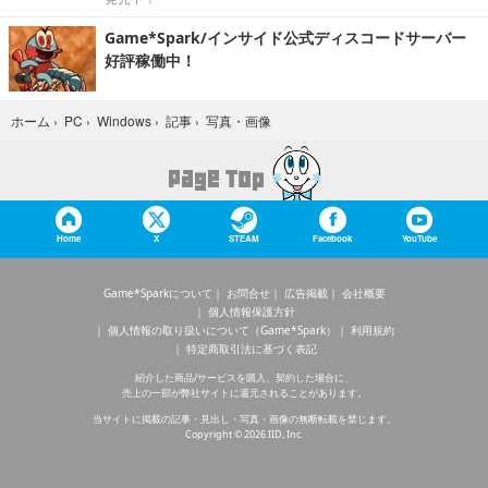
Game*Spark/インサイド公式ディスコードサーバー
好評稼働中！
写真・画像
ホーム
›
PC
›
Windows
›
記事
›
Home
X
STEAM
Facebook
YouTube
Game*Sparkについて
お問合せ
広告掲載
会社概要
個人情報保護方針
個人情報の取り扱いについて（Game*Spark）
利用規約
特定商取引法に基づく表記
紹介した商品/サービスを購入、契約した場合に、
売上の一部が弊社サイトに還元されることがあります。
当サイトに掲載の記事・見出し・写真・画像の無断転載を禁じます。
Copyright © 2026 IID, Inc.