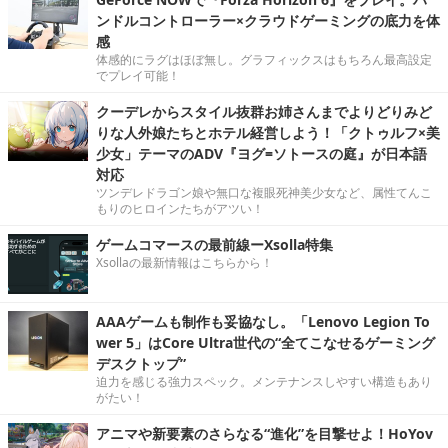
ンドルコントローラー×クラウドゲーミングの底力を体
感
体感的にラグはほぼ無し。グラフィックスはもちろん最高設定
でプレイ可能！
クーデレからスタイル抜群お姉さんまでよりどりみど
りな人外娘たちとホテル経営しよう！「クトゥルフ×美
少女」テーマのADV『ヨグ=ソトースの庭』が日本語
対応
ツンデレドラゴン娘や無口な複眼死神美少女など、属性てんこ
もりのヒロインたちがアツい！
ゲームコマースの最前線ーXsolla特集
Xsollaの最新情報はこちらから！
AAAゲームも制作も妥協なし。「Lenovo Legion To
wer 5」はCore Ultra世代の“全てこなせるゲーミング
デスクトップ”
迫力を感じる強力スペック。メンテナンスしやすい構造もあり
がたい！
アニマや新要素のさらなる“進化”を目撃せよ！HoYov