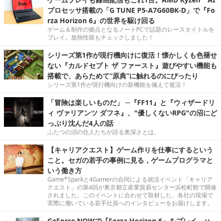
プロセッサ搭載の「G TUNE P5-A7G60BK-D」で『Fo
rza Horizon 6』の世界を駆け回る
ゲーム＆制作の拠点となるノートPCで話題のレースタイトルを
プレイ。放熱性能もチェックしました！
シリーズ第1作が現行機向けに復活！懐かしくも色褪せ
ない『カルドセプト ザ ファースト』遊びやすい機能も
搭載で、あらためて“原典”に触れるのにぴったり
シリーズ第1作が現行機向けの新機能を備えて復活！
「冒険は楽しいものだ」 ─『FF11』と『ウィザードリ
ィ ヴァリアンツ ダフネ』、"優しくないRPG"の沼にど
っぷり沈んだ4人の話
ふたつの沼の住人たちが語る奥深さとは。
【キャリアクエスト】ゲーム作りを仕事にするという
こと。セガの若手の事例に見る，ゲームプログラマと
いう働き方
Game*Sparkと4Gamerの合同による就活イベント「キャリア
クエスト」の第4回が東京都立産業貿易センター浜松町館で開催
されました。このイベントに合わせて取材した、各社の現場で
実際に働いている若手社員へのインタビューをお届けします。
GeForce NOWで『Forza Horizon 6』をプレイ。ハ