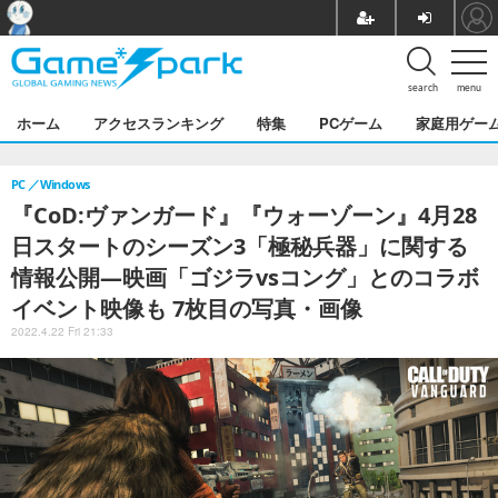
search
menu
ホーム
アクセスランキング
特集
PCゲーム
家庭用ゲー
PC
Windows
『CoD:ヴァンガード』『ウォーゾーン』4月28
日スタートのシーズン3「極秘兵器」に関する
情報公開―映画「ゴジラvsコング」とのコラボ
イベント映像も 7枚目の写真・画像
2022.4.22 Fri 21:33