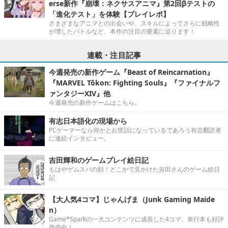
erse新作『崩壊：ネクサスアニマ』第2回βテストの
「進化テスト」を体験【プレイレポ】
さまざまなアニマとの出会いや、スキルによってさらに戦略性
が増したバトルなど、本作の注目の要素に迫ります！
連載・注目記事
今週発売の新作ゲーム『Beast of Reincarnation』
『MARVEL Tōkon: Fighting Souls』『ファイナルフ
ァンタジーXIV』他
今週発売の新作ゲームはこちら。
有志日本語化の現場から
PCゲーマーなら何かとお世話になっているであろう有志翻訳者
に連続インタビュー。
吉田輝和のゲームプレイ絵日記
もはやゲムスパの顔！どこかで見かけた吉田さんのゲーム絵日
記
【大人気4コマ】じゃんげま（Junk Gaming Maide
n）
Game*Sparkの一大コンテンツに成長した4コマ。単行本も好評
発売中！