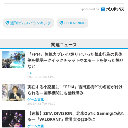
Sponsored by
週刊ゲムスパランキング
ELDEN RING
関連ニュース
『FF14』無気力プレイ/煽りといった禁止行為の具体
例を提示―クイックチャットやエモートを使った煽り
など
PC
2022.4.26 Tue 14:52
実在する小惑星に“『FF14』吉田直樹P”の名前が付け
られる―国際機関にも登録済み
ゲーム文化
2022.4.12 Tue 16:30
【速報】ZETA DIVISION、北米OpTic Gamingに破れ
る―『VALORANT』世界大会は3位に
ゲーム文化