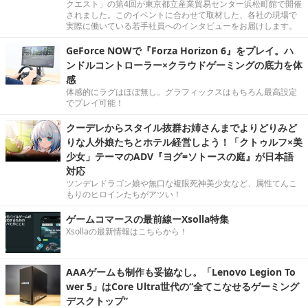
クエスト」の第4回が東京都立産業貿易センター浜松町館で開催
されました。このイベントに合わせて取材した、各社の現場で
実際に働いている若手社員へのインタビューをお届けします。
GeForce NOWで『Forza Horizon 6』をプレイ。ハ
ンドルコントローラー×クラウドゲーミングの底力を体
感
体感的にラグはほぼ無し。グラフィックスはもちろん最高設定
でプレイ可能！
クーデレからスタイル抜群お姉さんまでよりどりみど
りな人外娘たちとホテル経営しよう！「クトゥルフ×美
少女」テーマのADV『ヨグ=ソトースの庭』が日本語
対応
ツンデレドラゴン娘や無口な複眼死神美少女など、属性てんこ
もりのヒロインたちがアツい！
ゲームコマースの最前線ーXsolla特集
Xsollaの最新情報はこちらから！
AAAゲームも制作も妥協なし。「Lenovo Legion To
wer 5」はCore Ultra世代の“全てこなせるゲーミング
デスクトップ”