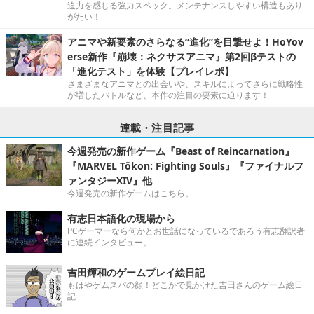
迫力を感じる強力スペック。メンテナンスしやすい構造もあり
がたい！
アニマや新要素のさらなる“進化”を目撃せよ！HoYov
erse新作『崩壊：ネクサスアニマ』第2回βテストの
「進化テスト」を体験【プレイレポ】
さまざまなアニマとの出会いや、スキルによってさらに戦略性
が増したバトルなど、本作の注目の要素に迫ります！
連載・注目記事
今週発売の新作ゲーム『Beast of Reincarnation』
『MARVEL Tōkon: Fighting Souls』『ファイナルフ
ァンタジーXIV』他
今週発売の新作ゲームはこちら。
有志日本語化の現場から
PCゲーマーなら何かとお世話になっているであろう有志翻訳者
に連続インタビュー。
吉田輝和のゲームプレイ絵日記
もはやゲムスパの顔！どこかで見かけた吉田さんのゲーム絵日
記