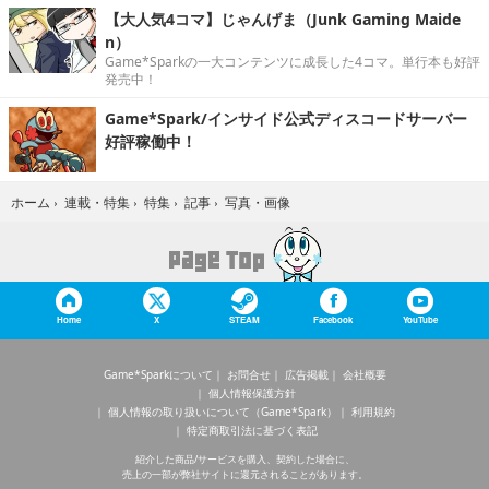
【大人気4コマ】じゃんげま（Junk Gaming Maide
n）
Game*Sparkの一大コンテンツに成長した4コマ。単行本も好評
発売中！
Game*Spark/インサイド公式ディスコードサーバー
好評稼働中！
写真・画像
ホーム
›
連載・特集
›
特集
›
記事
›
Home
X
STEAM
Facebook
YouTube
Game*Sparkについて
お問合せ
広告掲載
会社概要
個人情報保護方針
個人情報の取り扱いについて（Game*Spark）
利用規約
特定商取引法に基づく表記
紹介した商品/サービスを購入、契約した場合に、
売上の一部が弊社サイトに還元されることがあります。