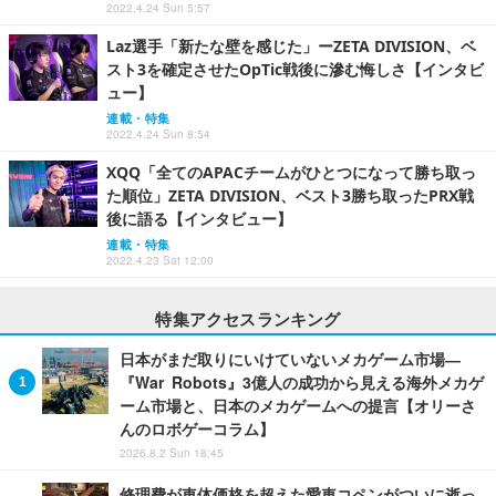
2022.4.24 Sun 5:57
Laz選手「新たな壁を感じた」ーZETA DIVISION、ベ
スト3を確定させたOpTic戦後に滲む悔しさ【インタビ
ュー】
連載・特集
2022.4.24 Sun 8:54
XQQ「全てのAPACチームがひとつになって勝ち取っ
た順位」ZETA DIVISION、ベスト3勝ち取ったPRX戦
後に語る【インタビュー】
連載・特集
2022.4.23 Sat 12:00
特集アクセスランキング
日本がまだ取りにいけていないメカゲーム市場―
『War Robots』3億人の成功から見える海外メカゲ
ーム市場と、日本のメカゲームへの提言【オリーさ
んのロボゲーコラム】
2026.8.2 Sun 18:45
修理費が車体価格を超えた愛車コペンがついに逝っ