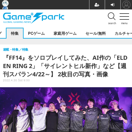
search
menu
グ
特集
PCゲーム
家庭用ゲーム
セール/無料
カルチャ
連載・特集
特集
『FF14』をソロプレイしてみた、AI作の「ELD
EN RING 2」「サイレントヒル新作」など【週
刊スパラン4/22～】 2枚目の写真・画像
2022.4.30 Sat 9:00