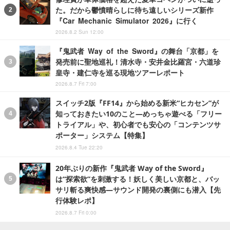
た。だから鬱憤晴らしに待ち遠しいシリーズ新作
『Car Mechanic Simulator 2026』に行く
2026.8.2 Sun 12:00
『鬼武者 Way of the Sword』の舞台「京都」を
発売前に聖地巡礼！清水寺・安井金比羅宮・六道珍
皇寺・建仁寺を巡る現地ツアーレポート
2026.8.7 Fri 7:00
スイッチ2版『FF14』から始める新米“ヒカセン”が
知っておきたい10のこと―めっちゃ遊べる「フリー
トライアル」や、初心者でも安心の「コンテンツサ
ポーター」システム【特集】
2026.8.4 Tue 22:20
20年ぶりの新作『鬼武者 Way of the Sword』
は“探索欲”を刺激する！妖しく美しい京都と、バッ
サリ斬る爽快感―サウンド開発の裏側にも潜入【先
行体験レポ】
2026.8.7 Fri 0:00