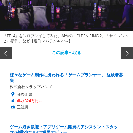
『FF14』をソロプレイしてみた、AI作の「ELDEN RING 2」「サイレント
ヒル新作」など【週刊スパラン4/22～】
この記事へ戻る
様々なゲーム制作に携われる「ゲームプランナー」 経験者募
集
株式会社クラップハンズ
神奈川県
年収324万円～
正社員
ゲーム好き歓迎・アプリゲーム開発のアシスタントスタッ
フ/残業少なめ/IT業界デビュー