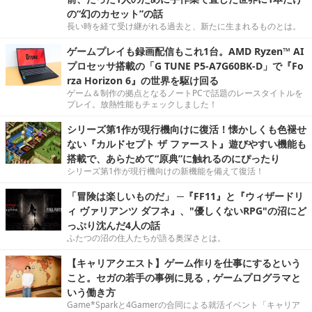
の“幻のカセット”の話
長い時を経て受け継がれる過去と、新たに生まれるものとは。
ゲームプレイも録画配信もこれ1台。AMD Ryzen™ AI
プロセッサ搭載の「G TUNE P5-A7G60BK-D」で『Fo
rza Horizon 6』の世界を駆け回る
ゲーム＆制作の拠点となるノートPCで話題のレースタイトルを
プレイ。放熱性能もチェックしました！
シリーズ第1作が現行機向けに復活！懐かしくも色褪せ
ない『カルドセプト ザ ファースト』遊びやすい機能も
搭載で、あらためて“原典”に触れるのにぴったり
シリーズ第1作が現行機向けの新機能を備えて復活！
「冒険は楽しいものだ」 ─『FF11』と『ウィザードリ
ィ ヴァリアンツ ダフネ』、"優しくないRPG"の沼にど
っぷり沈んだ4人の話
ふたつの沼の住人たちが語る奥深さとは。
【キャリアクエスト】ゲーム作りを仕事にするという
こと。セガの若手の事例に見る，ゲームプログラマと
いう働き方
Game*Sparkと4Gamerの合同による就活イベント「キャリア