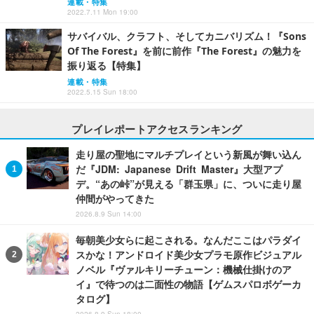
連載・特集
2022.7.11 Mon 19:00
サバイバル、クラフト、そしてカニバリズム！『Sons
Of The Forest』を前に前作『The Forest』の魅力を
振り返る【特集】
連載・特集
2022.5.15 Sun 18:00
プレイレポートアクセスランキング
走り屋の聖地にマルチプレイという新風が舞い込ん
だ『JDM: Japanese Drift Master』大型アプ
デ。“あの峠”が見える「群玉県」に、ついに走り屋
仲間がやってきた
2026.8.9 Sun 14:00
毎朝美少女らに起こされる。なんだここはパラダイ
スかな！アンドロイド美少女プラモ原作ビジュアル
ノベル『ヴァルキリーチューン：機械仕掛けのア
イ』で待つのは二面性の物語【ゲムスパロボゲーカ
タログ】
2026.8.9 Sun 18:00