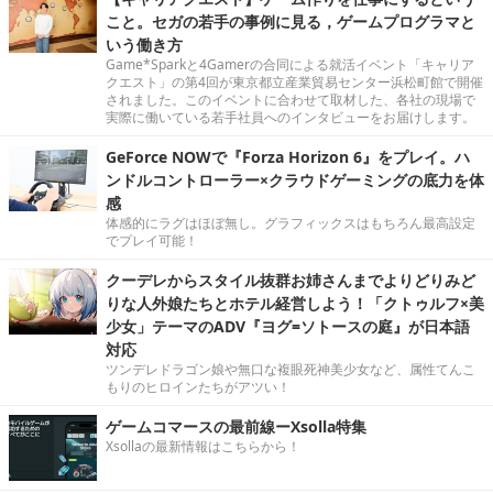
こと。セガの若手の事例に見る，ゲームプログラマと
いう働き方
Game*Sparkと4Gamerの合同による就活イベント「キャリア
クエスト」の第4回が東京都立産業貿易センター浜松町館で開催
されました。このイベントに合わせて取材した、各社の現場で
実際に働いている若手社員へのインタビューをお届けします。
GeForce NOWで『Forza Horizon 6』をプレイ。ハ
ンドルコントローラー×クラウドゲーミングの底力を体
感
体感的にラグはほぼ無し。グラフィックスはもちろん最高設定
でプレイ可能！
クーデレからスタイル抜群お姉さんまでよりどりみど
りな人外娘たちとホテル経営しよう！「クトゥルフ×美
少女」テーマのADV『ヨグ=ソトースの庭』が日本語
対応
ツンデレドラゴン娘や無口な複眼死神美少女など、属性てんこ
もりのヒロインたちがアツい！
ゲームコマースの最前線ーXsolla特集
Xsollaの最新情報はこちらから！