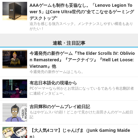
AAAゲームも制作も妥協なし。「Lenovo Legion To
wer 5」はCore Ultra世代の“全てこなせるゲーミング
デスクトップ”
迫力を感じる強力スペック。メンテナンスしやすい構造もあり
がたい！
連載・注目記事
今週発売の新作ゲーム『The Elder Scrolls IV: Oblivio
n Remastered』『アークナイツ』『Hell Let Loose:
Vietnam』他
今週発売の新作ゲームはこちら。
有志日本語化の現場から
PCゲーマーなら何かとお世話になっているであろう有志翻訳者
に連続インタビュー。
吉田輝和のゲームプレイ絵日記
もはやゲムスパの顔！どこかで見かけた吉田さんのゲーム絵日
記
【大人気4コマ】じゃんげま（Junk Gaming Maide
n）