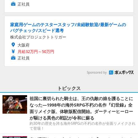
正社員
家庭用ゲームのテスタースタッフ/未経験歓迎/最新ゲームの
バグチェック/スピード選考
株式会社プロジェクトトリガー
大阪府
月給32万円～50万円
正社員
Sponsored by
トピックス
祖国に裏切られた騎士は、王の仇敵の娘を護ることに
なった―1998年の海外SRPG不朽の名作『幻世録』全
面リメイク版、体験版配信開始。ダーティーヒーロー
が駆ける異色の戦記が令和に蘇る
約30年の歴史を誇る海外SRPGの不朽の名作が全面リメイクされ
て登場！