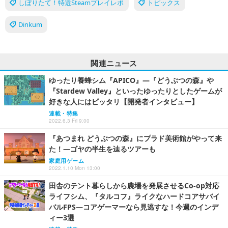
しぼりたて！特選Steamプレイレポ
トピックス
Dinkum
関連ニュース
ゆったり養蜂シム『APICO』―『どうぶつの森』や
『Stardew Valley』といったゆったりとしたゲームが
好きな人にはピッタリ【開発者インタビュー】
連載・特集
2022.6.3 Fri 9:00
『あつまれ どうぶつの森』にプラド美術館がやって来
た！―ゴヤの半生を辿るツアーも
家庭用ゲーム
2022.1.10 Mon 13:00
田舎のテント暮らしから農場を発展させるCo-op対応
ライフシム、『タルコフ』ライクなハードコアサバイ
バルFPS―コアゲーマーなら見逃すな！今週のインデ
ィー3選