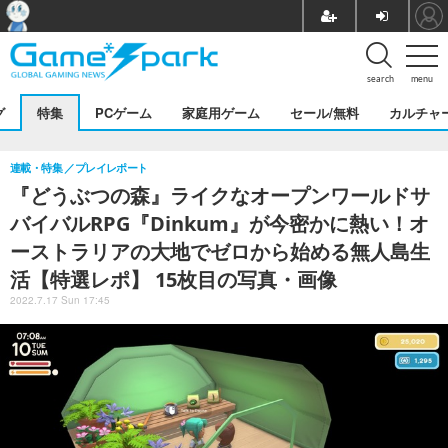
search
menu
グ
特集
PCゲーム
家庭用ゲーム
セール/無料
カルチャ
連載・特集
プレイレポート
『どうぶつの森』ライクなオープンワールドサ
バイバルRPG『Dinkum』が今密かに熱い！オ
ーストラリアの大地でゼロから始める無人島生
活【特選レポ】 15枚目の写真・画像
2022.7.17 Sun 17:45