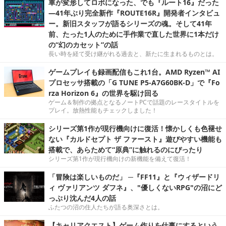
車が変形してロボになった、でも『ルート16』だった
―41年ぶり完全新作『ROUTE16R』開発者インタビュ
ー。新旧スタッフが語るシリーズの魂。そして41年
前、たった1人のために手作業で直した世界に1本だけ
の“幻のカセット”の話
長い時を経て受け継がれる過去と、新たに生まれるものとは。
ゲームプレイも録画配信もこれ1台。AMD Ryzen™ AI
プロセッサ搭載の「G TUNE P5-A7G60BK-D」で『Fo
rza Horizon 6』の世界を駆け回る
ゲーム＆制作の拠点となるノートPCで話題のレースタイトルを
プレイ。放熱性能もチェックしました！
シリーズ第1作が現行機向けに復活！懐かしくも色褪せ
ない『カルドセプト ザ ファースト』遊びやすい機能も
搭載で、あらためて“原典”に触れるのにぴったり
シリーズ第1作が現行機向けの新機能を備えて復活！
「冒険は楽しいものだ」 ─『FF11』と『ウィザードリ
ィ ヴァリアンツ ダフネ』、"優しくないRPG"の沼にど
っぷり沈んだ4人の話
ふたつの沼の住人たちが語る奥深さとは。
【キャリアクエスト】ゲーム作りを仕事にするという