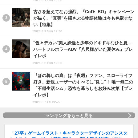
古さを超えてなお強烈。『CoD: BO』キャンペーン
が描く、“真実”を揺さぶる物語体験は今も色褪せな
い【特集】
2026.8.9 Sun 17:30
“色々デカい”美人妖怪と少年のドキドキなひと夏…
ハートフルホラーADV『八尺様がいた夏休み』プレ
イレポ
2026.8.2 Sun 19:00
『ほの暮しの庭』は『夜廻』ファン、スローライフ
好き、新規ユーザーのすべてに“良し”！ 唯一無二の
「不穏生活シム」恐怖も暮らしもお好み次第【プレ
イレポ】
2026.8.7 Fri 19:45
ランキングをもっと見る
「27卒」ゲームイラスト・キャラクターデザインのアシスタ