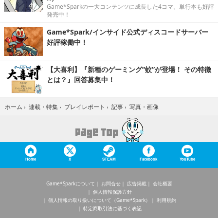
Game*Sparkの一大コンテンツに成長した4コマ。単行本も好評
発売中！
Game*Spark/インサイド公式ディスコードサーバー
好評稼働中！
【大喜利】『新種のゲーミング“蚊”が登場！ その特徴
とは？』回答募集中！
写真・画像
ホーム
›
連載・特集
›
プレイレポート
›
記事
›
Home
X
STEAM
Facebook
YouTube
Game*Sparkについて
お問合せ
広告掲載
会社概要
個人情報保護方針
個人情報の取り扱いについて（Game*Spark）
利用規約
特定商取引法に基づく表記