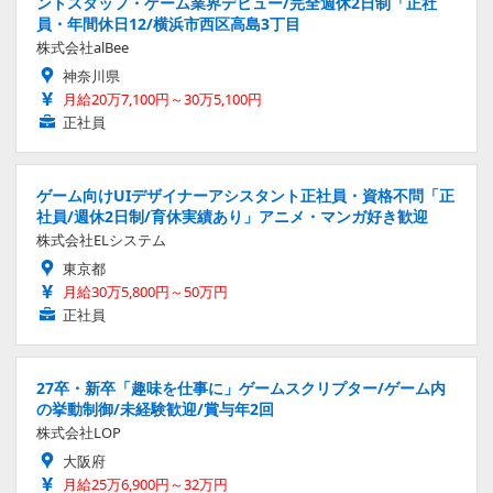
ントスタッフ・ゲーム業界デビュー/完全週休2日制「正社
員・年間休日12/横浜市西区高島3丁目
株式会社alBee
神奈川県
月給20万7,100円～30万5,100円
正社員
ゲーム向けUIデザイナーアシスタント正社員・資格不問「正
社員/週休2日制/育休実績あり」アニメ・マンガ好き歓迎
株式会社ELシステム
東京都
月給30万5,800円～50万円
正社員
27卒・新卒「趣味を仕事に」ゲームスクリプター/ゲーム内
の挙動制御/未経験歓迎/賞与年2回
株式会社LOP
大阪府
月給25万6,900円～32万円