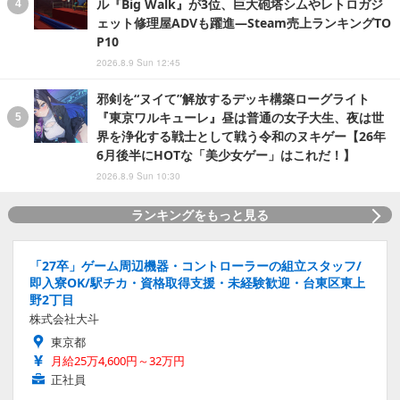
ル『Big Walk』が3位、巨大砲塔シムやレトロガジ
ェット修理屋ADVも躍進―Steam売上ランキングTO
P10
2026.8.9 Sun 12:45
邪剣を“ヌイて”解放するデッキ構築ローグライト
『東京ワルキューレ』昼は普通の女子大生、夜は世
界を浄化する戦士として戦う令和のヌキゲー【26年
6月後半にHOTな「美少女ゲー」はこれだ！】
2026.8.9 Sun 10:30
ランキングをもっと見る
「27卒」ゲーム周辺機器・コントローラーの組立スタッフ/
即入寮OK/駅チカ・資格取得支援・未経験歓迎・台東区東上
野2丁目
株式会社大斗
東京都
月給25万4,600円～32万円
正社員