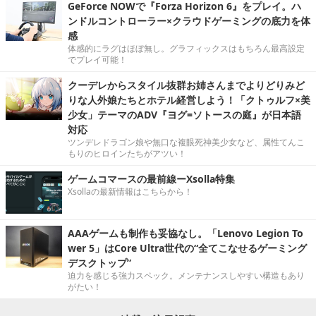
GeForce NOWで『Forza Horizon 6』をプレイ。ハ
ンドルコントローラー×クラウドゲーミングの底力を体
感
体感的にラグはほぼ無し。グラフィックスはもちろん最高設定
でプレイ可能！
クーデレからスタイル抜群お姉さんまでよりどりみど
りな人外娘たちとホテル経営しよう！「クトゥルフ×美
少女」テーマのADV『ヨグ=ソトースの庭』が日本語
対応
ツンデレドラゴン娘や無口な複眼死神美少女など、属性てんこ
もりのヒロインたちがアツい！
ゲームコマースの最前線ーXsolla特集
Xsollaの最新情報はこちらから！
AAAゲームも制作も妥協なし。「Lenovo Legion To
wer 5」はCore Ultra世代の“全てこなせるゲーミング
デスクトップ”
迫力を感じる強力スペック。メンテナンスしやすい構造もあり
がたい！