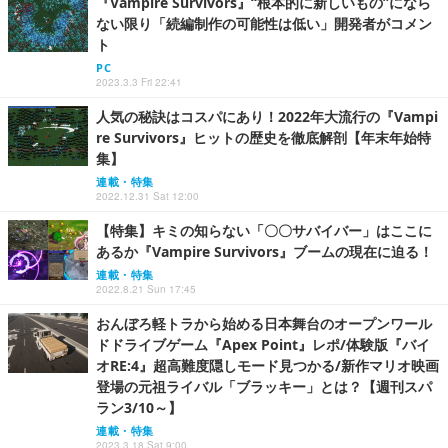
『Vampire Survivors』“根本的に新しいもの”になら
ない限り「続編制作の可能性は低い」開発者がコメン
ト
PC
2023.3.3 Fri 22:41
人気の秘訣はコスパにあり！2022年大流行の『Vampi
re Survivors』ヒットの歴史を徹底解剖【年末年始特
集】
連載・特集
2022.12.31 Sat 12:00
【特集】キミの知らない「〇〇サバイバー」はここに
あるか『Vampire Survivors』ブームの現在に迫る！
連載・特集
2022.8.21 Sun 17:45
おんぼろ軽トラから始める日本舞台のオープンワール
ドドライブゲーム『Apex Point』レポ/体験版『バイ
オRE:4』超高難度隠しモード見つかる/新作マリオ映画
登場の元祖ライバル「ブラッキー」とは？【週刊スパ
ラン3/10～】
連載・特集
2023.3.18 Sat 9:00