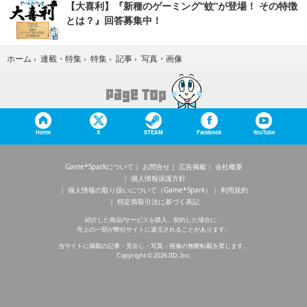
【大喜利】『新種のゲーミング“蚊”が登場！ その特徴
とは？』回答募集中！
写真・画像
ホーム
›
連載・特集
›
特集
›
記事
›
Home
X
STEAM
Facebook
YouTube
Game*Sparkについて
お問合せ
広告掲載
会社概要
個人情報保護方針
個人情報の取り扱いについて（Game*Spark）
利用規約
特定商取引法に基づく表記
紹介した商品/サービスを購入、契約した場合に、
売上の一部が弊社サイトに還元されることがあります。
当サイトに掲載の記事・見出し・写真・画像の無断転載を禁じます。
Copyright © 2026 IID, Inc.