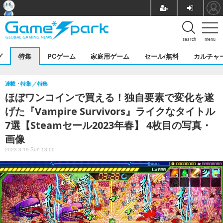
search
menu
グ
特集
PCゲーム
家庭用ゲーム
セール/無料
カルチャ
連載・特集
特集
ほぼワンコインで買える！独自要素で変化を遂
げた『Vampire Survivors』ライクなタイトル
7選【Steamセール2023年春】 4枚目の写真・
画像
2023.3.19 Sun 13:00