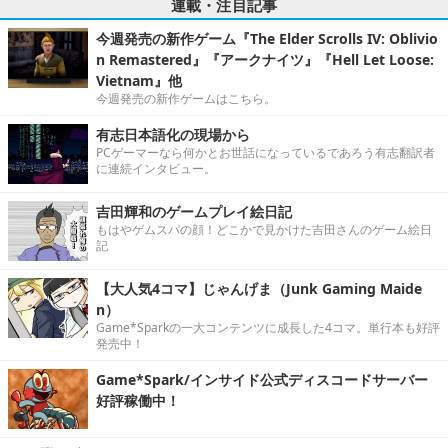
連載・注目記事
今週発売の新作ゲーム『The Elder Scrolls IV: Oblivio
n Remastered』『アークナイツ』『Hell Let Loose:
Vietnam』他
今週発売の新作ゲームはこちら。
有志日本語化の現場から
PCゲーマーなら何かとお世話になっているであろう有志翻訳者
に連続インタビュー。
吉田輝和のゲームプレイ絵日記
もはやゲムスパの顔！どこかで見かけた吉田さんのゲーム絵日
記
【大人気4コマ】じゃんげま（Junk Gaming Maide
n）
Game*Sparkの一大コンテンツに成長した4コマ。単行本も好評
発売中！
Game*Spark/インサイド公式ディスコードサーバー
好評稼働中！