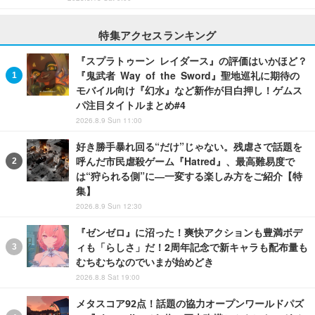
特集アクセスランキング
『スプラトゥーン レイダース』の評価はいかほど？
『鬼武者 Way of the Sword』聖地巡礼に期待の
モバイル向け『幻水』など新作が目白押し！ゲムス
パ注目タイトルまとめ#4
2026.8.9 Sun 11:00
好き勝手暴れ回る“だけ”じゃない。残虐さで話題を
呼んだ市民虐殺ゲーム『Hatred』、最高難易度で
は“狩られる側”に―一変する楽しみ方をご紹介【特
集】
2026.8.9 Sun 12:30
『ゼンゼロ』に沼った！爽快アクションも豊満ボデ
ィも「らしさ」だ！2周年記念で新キャラも配布量も
むちむちなのでいまが始めどき
2026.8.8 Sat 19:00
メタスコア92点！話題の協力オープンワールドパズ