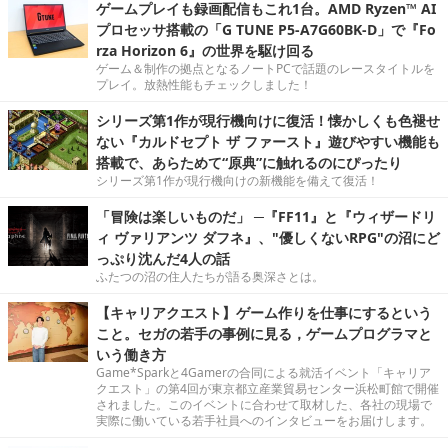
ゲームプレイも録画配信もこれ1台。AMD Ryzen™ AI
プロセッサ搭載の「G TUNE P5-A7G60BK-D」で『Fo
rza Horizon 6』の世界を駆け回る
ゲーム＆制作の拠点となるノートPCで話題のレースタイトルを
プレイ。放熱性能もチェックしました！
シリーズ第1作が現行機向けに復活！懐かしくも色褪せ
ない『カルドセプト ザ ファースト』遊びやすい機能も
搭載で、あらためて“原典”に触れるのにぴったり
シリーズ第1作が現行機向けの新機能を備えて復活！
「冒険は楽しいものだ」 ─『FF11』と『ウィザードリ
ィ ヴァリアンツ ダフネ』、"優しくないRPG"の沼にど
っぷり沈んだ4人の話
ふたつの沼の住人たちが語る奥深さとは。
【キャリアクエスト】ゲーム作りを仕事にするという
こと。セガの若手の事例に見る，ゲームプログラマと
いう働き方
Game*Sparkと4Gamerの合同による就活イベント「キャリア
クエスト」の第4回が東京都立産業貿易センター浜松町館で開催
されました。このイベントに合わせて取材した、各社の現場で
実際に働いている若手社員へのインタビューをお届けします。