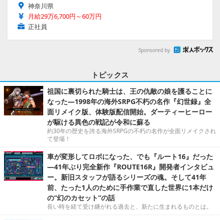
神奈川県
月給29万6,700円～60万円
正社員
Sponsored by
トピックス
祖国に裏切られた騎士は、王の仇敵の娘を護ることに
なった―1998年の海外SRPG不朽の名作『幻世録』全
面リメイク版、体験版配信開始。ダーティーヒーロー
が駆ける異色の戦記が令和に蘇る
約30年の歴史を誇る海外SRPGの不朽の名作が全面リメイクされ
て登場！
車が変形してロボになった、でも『ルート16』だった
―41年ぶり完全新作『ROUTE16R』開発者インタビュ
ー。新旧スタッフが語るシリーズの魂。そして41年
前、たった1人のために手作業で直した世界に1本だけ
の“幻のカセット”の話
長い時を経て受け継がれる過去と、新たに生まれるものとは。